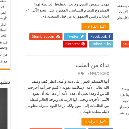
استقب
مهدي شمس الدين، وكانت الخطوط العريضة لهذا
نه يسقط
سوريا
المشروع للنظام السياسي المقترح على النحو الآتي: 1-
الآيات
الشيب
انتخاب رئيس الجمهورية من قبل الشعب. 2- …
(فلينظر
“إرضا
الطري
أكمل القراءة »
النظا
التجريب
Stumbleupon
Twitter
Facebook
قدرة 
Pinterest
LinkedIn
St
وخطور
من ين
موافق
نداء من القلب
1408/01/26م
0
أيها المسلم الغيور على دينه وأمته، انظر كيف وصف
تطبيق
الله تعالى الأمة الإسلامية بقوله: ( كنتم خير أمة أخرجت
بعد:
للناس ). وهذا يعني أن هذه الأمة أرادها الله أن تقود
نا عيد
الأمم الأخرى، وتحمل لها الرسالة، وتوجه العالم لتنقله
مية
من الظلمات إلى النور. ولكنا نراها اليوم ممزقة مغلوبة
لإصدار
ذليلة مقلدة تلهث …
 ونشر
أكمل القراءة »