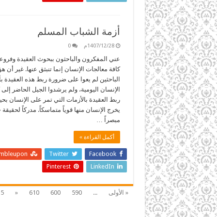
أزمة الشباب المسلم
1407/12/28م
0
عني المفكرون والباحثون ببحوث العقيدة وفروعه
كافة معالجات الإنسان إنما تنبثق عنها. غير أن هؤ
الباحثين لم يعوا على ضرورة ربط هذه العقيدة ب
الإنسان اليومية، ولم يرشدوا الجيل الحاضر إلى 
ربط العقيدة بالأزمات التي تمر على الإنسان بح
يخرج الإنسان منها قوياً متماسكاً. مدركاً لحقيقة ح
مبصراً …
أكمل القراءة »
umbleupon
Twitter
Facebook
Pinterest
LinkedIn
« الأولى
...
590
600
610
«
15