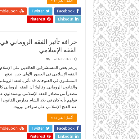
أكمل القراءة »
umbleupon
Twitter
Facebook
Pinterest
LinkedIn
خرافة تأثير الفقه الروماني في
الفقه الإسلامي
1408/01/25م
0
يزعم بعض المستشرقين الحاقدين على الإسلام 
الفقه الإسلامي في العصور الأولى حين اندفع
المسلمون في الفتوحات قد تأثر بالفقه الروماني
والقانون الروماني. وقالوا: أن الفقه الروماني كا
مصدراً من مصادر الفقه الإسلامي. ويستدلون ع
قولهم بأنه كان في بلاد الشام مدارس للقانون ا
عند الفتح الإسلامي على سواحل بيروت …
أكمل القراءة »
umbleupon
Twitter
Facebook
Pinterest
LinkedIn