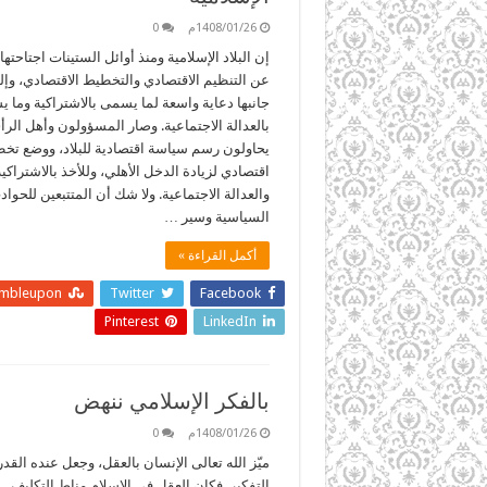
1408/01/26م
0
إن البلاد الإسلامية ومنذ أوائل الستينات اجتاحته
عن التنظيم الاقتصادي والتخطيط الاقتصادي، وإل
جانبها دعاية واسعة لما يسمى بالاشتراكية وما 
بالعدالة الاجتماعية. وصار المسؤولون وأهل الرأ
يحاولون رسم سياسة اقتصادية للبلاد، ووضع تخ
اقتصادي لزيادة الدخل الأهلي، وللأخذ بالاشتراكية
والعدالة الاجتماعية. ولا شك أن المتتبعين للحوا
السياسية وسير …
أكمل القراءة »
umbleupon
Twitter
Facebook
Pinterest
LinkedIn
بالفكر الإسلامي ننهض
1408/01/26م
0
ميّز الله تعالى الإنسان بالعقل، وجعل عنده القد
التفكير. فكان العقل في الإسلام مناط التكليف