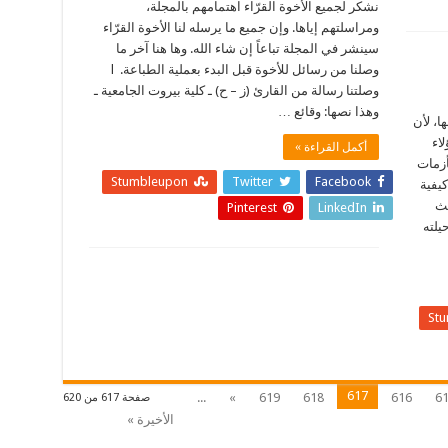
نشكر لجميع الأخوة القرّاء اهتمامهم بالمجلة،
ومراسلتهم إياها. وإن جميع ما يرسله لنا الأخوة القرّاء
سينشر في المجلة تباعاً إن شاء الله. وها هنا آخر ما
وصلنا من رسائل للأخوة قبل البدء بعملية الطباعة. l
وصلتنا رسالة من القارئ (ز – ح) ـ كلية بيروت الجامعية ـ
وهذا نصها: وقائع …
ا، لأن
لاء
أكمل القراءة »
أزمات
Stumbleupon
Twitter
Facebook
كيفية
يث
Pinterest
LinkedIn
يلته
St
617
...
»
619
618
616
6
صفحة 617 من 620
الأخيرة »