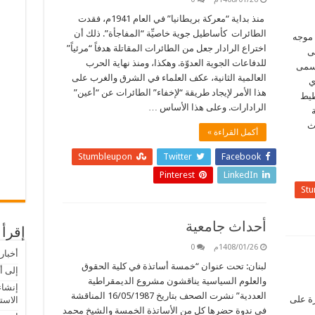
منذ بداية “معركة بريطانيا” في العام 1941م، فقدت
الطائرات كأساطيل جوية خاصيِّة “المفاجأة”. ذلك أن
ا موجه
اختراع الرادار جعل من الطائرات المقاتلة هدفاً “مرئياً”
ى
للدفاعات الجوية العدوّة. وهكذا، ومنذ نهاية الحرب
يسمى
العالمية الثانية، عكف العلماء في الشرق والغرب على
ي
هذا الأمر لإيجاد طريقة “لإخفاء” الطائرات عن “أعين”
طيط
الرادارات. وعلى هذا الأساس …
دث
أكمل القراءة »
Stumbleupon
Twitter
Facebook
Pinterest
LinkedIn
St
أحداث جامعية
إقرأ 
1408/01/26م
0
أخبار
لبنان: تحت عنوان “خمسة أساتذة في كلية الحقوق
إلى أ
والعلوم السياسية يناقشون مشروع الديمقراطية
إنشاء
العددية” نشرت الصحف بتاريخ 16/05/1987 المناقشة
رة على
الاست
في ندوة حضرها كل من الأساتذة الخمسة والشيخ محمد