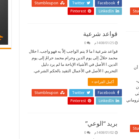
Stumbleupon
Twitter
Facebook
Pinterest
LinkedIn
St
قواعد شرعية
1408/01/25م
0
قواعد شرعية l ما لا يتم الواجب إلاّ به فهو واجب. l حلال
محمد حلالٌ إلى يوم الدين وحرام محمد حرامٌ إلى يوم
الدين. l الأصل في الأشياء الإباحة ما لم يرد دليل
أن
التحريم. l الأصل في الأعمال التقيد بالحكم الشرعي.
،
أكمل القراءة »
ن
Stumbleupon
Twitter
Facebook
لى
لروماني
Pinterest
LinkedIn
بريد “الوعي”
St
1408/01/02م
0