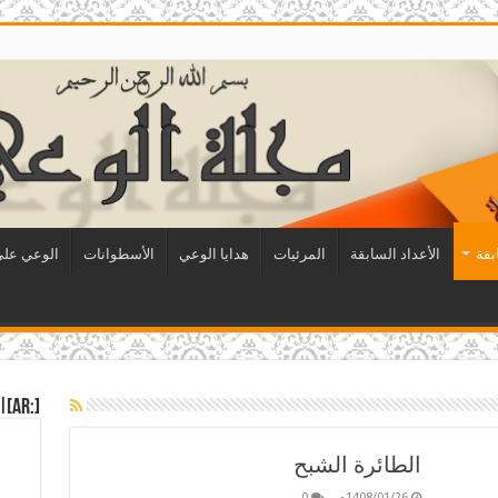
بقة
الأعداد السابقة
المرئيات
هدايا الوعي
الأسطوانات
الوعي على 
[:ar]العدد الحالي[:]
الطائرة الشبح
1408/01/26م
0