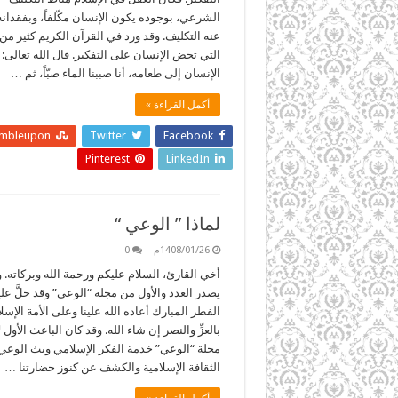
الشرعي، بوجوده يكون الإنسان مكّلفاً، وبفقدا
عنه التكليف. وقد ورد في القرآن الكريم كثير من 
التي تحض الإنسان على التفكير. قال الله تعالى: 
الإنسان إلى طعامه، أنا صببنا الماء صبّاً، ثم …
أكمل القراءة »
umbleupon
Twitter
Facebook
Pinterest
LinkedIn
لماذا ” الوعي “
1408/01/26م
0
أخي القارئ، السلام عليكم ورحمة الله وبركاته. و
يصدر العدد والأول من مجلة “الوعي” وقد حلَّ علي
الفطر المبارك أعاده الله علينا وعلى الأمة الإسلا
بالعزِّ والنصر إن شاء الله. وقد كان الباعث الأول 
مجلة “الوعي” خدمة الفكر الإسلامي وبث الوعي
الثقافة الإسلامية والكشف عن كنوز حضارتنا …