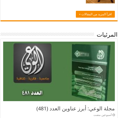
اقرأ المزيد من المقالات »
المرئيات
مجلة الوعي: أبرز عناوين العدد (481)
‏أسبوعين مضت