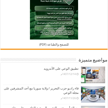
للتصفح والطباعة (PDF)
مواضيع متميزة
تطبيق الوعي على الأندرويد
1437/12/14م
قاء راديو حزب التحرير / ولاية سوريا مع أحد المشرفين على
مجلة الوعي
1437/11/26م
رسالة أمير حزب التحرير الموجهة للقائمين على مجلة