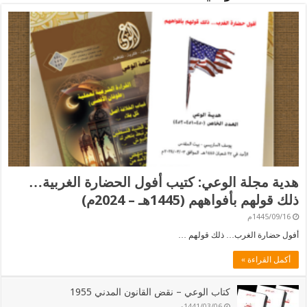
هدية مجلة الوعي: كتيب أفول الحضارة الغربية…
ذلك قولهم بأفواههم (1445هـ – 2024م)
1445/09/16م
أفول حضارة الغرب… ذلك قولهم …
أكمل القراءة »
كتاب الوعي – نقض القانون المدني 1955
1441/03/06م