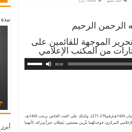
اضف تعليق
18,838 زيارة
نبذة
ه الرحمن الرحيم
حرير الموجهة للقائمين على
ارات من المكتب الإعلامي
00:00
لقد اطلعت على عدد المجلة الخاص برجب وشعبان 1430هـ(رقم270-271)، وكذلك على العدد الخاص برجب 1430هـ،
امي المركزي، فوجدتُهُما نيِّرين مضيئين، يُشِعّان خيراً وبركة، كأنهما
أبرز 