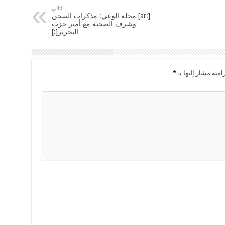
التالي
[:ar] مجلة الوعي: مذكرات السجن
وشرف الصحبة مع أمير حزب
التحرير[:]
امية مشار إليها بـ
*