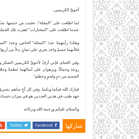
أخويَّ الكريمين،
لما اطلعت على “المجلة”، عجبت من حسنها، شكلاً 
عندما اطلعت على “المختارات” اهتزت تلك الجمل
وهكذا رأيتهما: عددَ “المجلة” الخاص، وعددَ “المخ
فكأنهما جسمٌ واحد يجري على ثمانٍ بدلاً من أربع!!
وفي الختام، فإني أزفُ لأخويَّ الكريمين الشكر والتقد
روعة وجمالاً، ويزهوان على أمثالهما عظمةً وج
الجسم من دمٍ ولحمٍ وعظم!
فبارك الله فيكما وبكما، وفي كل أخٍ ساهم بشيءٍ ف
جهد طيب في هذين العددين هو في ميزان حسناتكم يوم
والسلام عليكم ورحمة الله وبركاته
Twitter
Facebook
شاركها