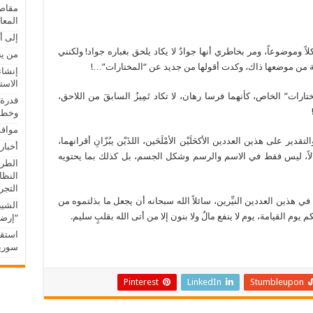
مقاصد
المعا
إلى أ
وموضوعاً، ومر بخاطري أنها جوادٌ لا يكاد يلحق بغباره جواد! ولكنني
من ين
ة من موضعها ذاك، وكدت أقولها من جديد عن “المختارات”…!
إنشاء
الاست
تارات” الخاص، كأنهما فرسا رهان، لا تكاد تَمِيزُ السابقَ من اللاحق،
قدرة 
وخطور
موافق
ير على هذين العددين الأكحَلَيْن الأمْلَحَين، اللذَيْن يبُزّانِ أقرانهما،
أخبار
لالاً، ليس فقط في الاسم والرسم وشكل الجسم، بل كذلك بما يحتويه
الطري
النظا
التجريب
ي هذين العددين النيِّرين، سائلاً الله سبحانه أن يجعل ما بذلتموه من
الشيب
 القيامة، يوم لا ينفع مالٌ ولا بنون إلا من أتى الله بقلبٍ سليم.
“إرضا
استقب
سوريا
Pinterest
LinkedIn
Stumbleupon