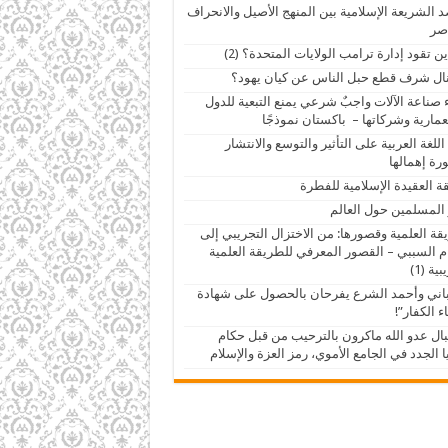
 الشريعة الإسلامية بين المنهج الأصيل والانحراف
صر
ين تقود إدارة ترامب الولايات المتحدة؟ (2)
ال شرف قطع حبل الناس عن كيان يهود؟
 صناعة الآلات واجبٌ شرعي يمنع التبعية للدول
عمارية وشركاتها – باكستان نموذجًا
اللغة العربية على التأثير والتوسع والانتشار
ة إهمالها
ة العقيدة الإسلامية للفطرة
 المسلمين حول العالم
قة العلمية وقصورها: من الاختزال التجريبي إلى
م السببي – القصور المعرفي للطريقة العلمية
ية (1)
اني وأحمد الشرع يفرحان بالحصول على شهادة
ء الكفار”!
ال عدو الله ماكرون بالترحيب من قبل حكام
 الجدد في الجامع الأموي، رمز العزة والإسلام