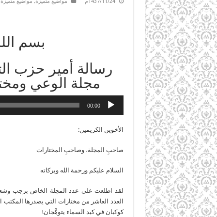
1437/11/24م
مواضيع متميزة
,
مواضيع متميزة
بسم الل
رسالة أمير حزب الت
مجلة الوعي ومخت
00:00
الأخوين الكريمين:
صاحبِ المجلة، وصاحبِ المختارات
السلام عليكم ورحمة الله وبركاته
العدد العاشر من مختارات التي يصدرها المكتب الإعل
كوكبان في كبد السماء يتوهَّجان!