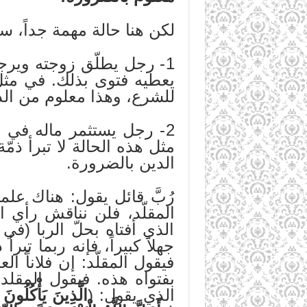
لكن هنا حالة مهمة جداً، س
1- رجل يطلّق زوجته ويرجع
يعطيه فتوى بذلك. في مثل ه
للشرع، وهذا معلوم من الد
2- رجل يستثمر ماله في ا
مثل هذه الحالة لا تبرأ ذم
الدين بالضرورة.
رُبَّ قائل يقول: هناك عل
المقلّد، فلن نناقش رأي ا
الذي أفتاه بحلّ الربا (في
جهلاً كبيراً، فإنه ربما تبر
فيقول المقلّد: إن فلاناً 
بفتواه هذه. فيقول المقلد
الذي يقول: (
الَّذِينَ يَأْكُلُون