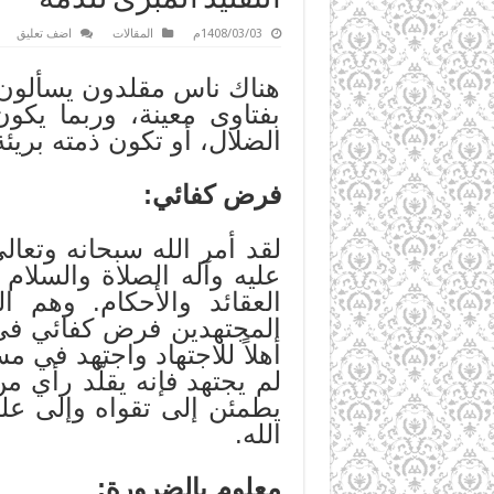
1408/03/03م
المقالات
اضف تعليق
هناك ناس مقلدون يسألون ال
بفتاوى معينة، وربما يكون
الضلال، أو تكون ذمته بريئة
فرض كفائي:
لقد أمر الله سبحانه وتعال
عليه وآله الصلاة والسلام 
العقائد والأحكام. وهم ا
المجتهدين فرض كفائي في ج
أهلاً للاجتهاد واجتهد في
لم يجتهد فإنه يقلّد رأي من
يطمئن إلى تقواه وإلى عل
الله.
معلوم بالضرورة: