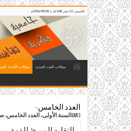
الخميس، 23 صفر 1448هـ | 2026/08/06م
مقالات العدد الجديد
مقالات الأعداد السا
العدد الخامس
-
[:ar]السنة الأولى، العدد الخامس، صفر 1408هـ، الموافق تشرين أول 1987م[:]
التقليد المبرئ للذمة