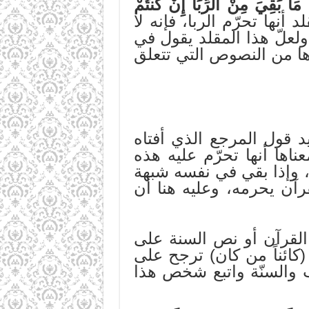
وا مَا بَقِيَ مِنْ الرِّبَا إِنْ كُنتُمْ
نها تحرّم الربا، فإنه لا
ولعلّ هذا المقلد يقول في
ها من النصوص التي تتعلق
د قول المرجع الذي أفتاه
اها أنها تحرّم عليه هذه
ت، وإذا بقي في نفسه شبهة
قرآن يحرمه، وعليه هنا أن
 القرآن أو نص السنة على
كائناً من كان) ترجح على
ب والسنّة واتبع شخص هذا