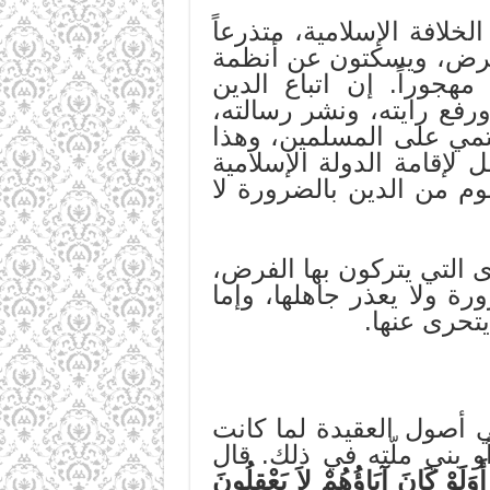
لافة الإسلامية، متذرعاً
لفرض، ويسكتون عن أنظمة
هجوراً. إن اتباع الدين
ورفع رايته، ونشر رسالته،
حتمي على المسلمين، وهذا
لإقامة الدولة الإسلامية
وم من الدين بالضرورة لا
وى التي يتركون بها الفرض،
ورة ولا يعذر جاهلها، وإما
تحرى عنها.
في أصول العقيدة لما كانت
و بني ملّته في ذلك. قال
ا أَوَلَوْ كَانَ آبَاؤُهُمْ لاَ يَعْقِلُونَ