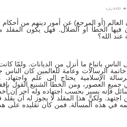
4,453 زيارة
عالم (أو المرجع) عن أمور دينهم من أحكام وعق
 فيها الخطأ أو الضلال. فهل يكون المقلد م
 عند الله؟
ى الناس باتباع ما أنزل من الديانات. ولمّا كان
خاتمة الرسالات وعامة للعالمين كان الناس جم
لرسالة الإسلامية يحتاج إلى علم واجتهاد. 
ميع العصور، ومن الخطأ الشنيع القول بإقفا
 مسائل فإنه يسير بحسب اجتهاده وله أجر إن أ
 اجتهد. ولكنَّ هذا المقلد لا يجوز له أن يقلّد 
مه في هذه المسألة. فمن كان تقليده على هذ