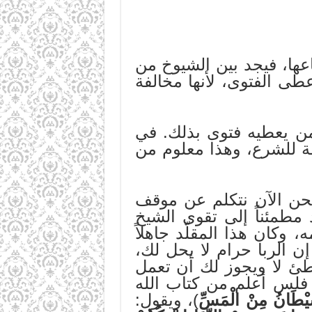
اعها، فيجد بين الشيوخ من
عطى الفتوى، لأنها مخالفة
 من يعطيه فتوى بذلك. في
لفة للشرع، وهذا معلوم من
ونحن الآن نتكلم عن موقف
 مطمئناً إلى تقوى الشيخ
 وكان هذا المقلّد جاهلاً
: إن الربا حرام لا يحل لك،
مخطئ لا ويجوز لك أن تعمل
ي فلس أعلم من كتاب الله
لشَّيْطَانُ مِنْ الْمَسِّ
)، ويقول: