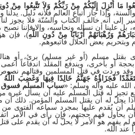
بِعُوا مَا أُنْزِلَ إِلَيْكُمْ مِنْ رَبِّكُمْ وَلاَ تَتَّبِعُوا مِنْ دُونِه
والسنة، وإذا جاز اتباع العالم فلأنه دليل. يدلّنا
إلى أنه خالف الكتاب والسُنّة فلا يجوز لنا أ
، بل علينا أن نسأله ونحاسبه، وإلا فإننا نصبح 
بَارَهُمْ وَرُهْبَانَهُمْ أَرْبَابًا مِنْ دُونِ اللَّهِ
)، فإن هؤل
م وبتحريم بعض الحلال فاتبعوهم.
ى بقتل مسلم (أو غير مسلم) برئ، أو هنا
بحجة أو بأخرى، ويندفع المقلّد اندفاعاً أعم
. وقد وردت في قتل المسلمين وقتالهم نصوص 
عَمِّدًا فَجَزَاؤُهُ جَهَنَّمُ خَالِدًا فِيهَا وَغَضِبَ اللَّهُ عَلَ
الله عليه وآله وسلم: «
سباب المسلم فسوق و
ع تجيز له قتل المسلم عليه أن يسأل غيره من
ذا يحلّ له أن يقتل المسلم المؤمن. ذلك أن م
م أن يُقدم عليها بمجرد سماعه الفتوى من أح
 يحاول فهم حجتهم، فإن رأى في الأمر اتفاقاً
و لم يفهم هو الأمر لا يحلّ له أن يقدم على قت
أ عند الله.