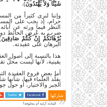
شَيْئًا وَلاَ يَهْتَدُونَ
).
وإننا لنرى كثيراً من الم
حرام، إذ يجب على المسلم
النظر فيما ورثه عن آبائه
ضرب به عُرض الحائط دون
بُرْهَانَكُمْ إِنْ كُنتُمْ صَادِقِينَ
)
البرهان على عقيدته.
هذا بالنسبة إلى أصول ال
يقينية، لأنها ليست محلّ تقل
أما بعض فروع العقيدة التي
يقلّد العلماء فيها، شأنها
الجبر والاختيار، أو حول ج
Twitter
Facebook
شاركها
السابق
المادة: أزلية أم مخلوقة؟