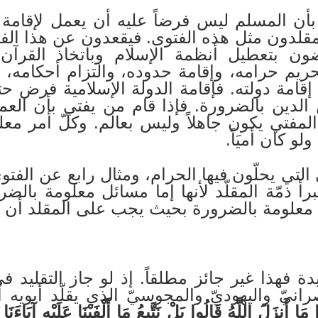
أن المسلم ليس فرضاً عليه أن يعمل لإقامة الخ
مقلدون مثل هذه الفتوى. فيقعدون عن هذا ا
ون بتعطيل أنظمة الإسلام وباتخاذ القرآن م
حريم حرامه، وإقامة حدوده، والتزام أحكامه، 
إقامة دولته. فإقامة الدولة الإسلامية فرض 
لدين بالضرورة. فإذا قام من يفتي بأن العمل 
لمفتي يكون جاهلاً وليس بعالم. وكلّ أمر معل
لو كان أميَاً.
 التي يحلّون فيها الحرام، ومثال رابع عن الفت
تبرأ ذمّة المقلّد لأنها إما مسائل معلومة بالضر
معلومة بالضرورة بحيث يجب على المقلد أن ي
يدة فهذا غير جائز مطلقاً. إذ لو جاز التقليد 
نيّ واليهوديّ والمجوسيّ الذي يقلّد أبويه أ
 مَا أَنزَلَ اللَّهُ قَالُوا بَلْ نَتَّبِعُ مَا أَلْفَيْنَا عَلَيْهِ آبَاءَنَ