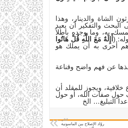
ون الشاة والدينار، وهذا
البحث والتفكير أن يعيد
مسك به، وما وجده باطلاً
ه: (
أَإِلَهٌ مَعَ اللَّهِ قُلْ هَاتُوا
هم أحرى به أن يملك هو
ذها عن فهم واضح وقناعة
 خلافية، ويجوز للمقلد أن
اف حول صفات الله، أو حول
دا التبليغ… الخ
التالي
روّاد الإصلاح بين الماسونية