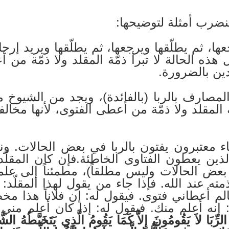
نضرب أمثلة لتوضيحها:
ها، ثم يطلّقها ويرجعها، ثم يطلّقها ويريد إرج
ذه الحالة لا تبرأ ذمّة المقلد ولا ذمّة من أ
ين بالضرورة.
لمصارف بالربا (بالفائدة)، ويجد من الشيوخ
ّة المقلد ولا ذمّة من أعطى الفتوى، لأنها مخا
ماء معتبرون يفتون بالربا في بعض الحالات. 
لذين يعطون الفتاوى الخاطئة.فإن كان المقلّد
 بعض الحالات وليس مطلقاً)، مطمئناً إلى علمه،
أ ذمته عند الله. فإذا جاء من يقول لهذا المقلّد
العالم أعطاني فتوى. فيقول له: إن فلاناً هذا 
: إنه أعلم منك. فيقول له: إذا كان أعلم من
َ الرِّبَا لاَ يَقُومُونَ إِلاَّ كَمَا يَقُومُ الَّذِي يَتَخَبَّطُهُ ا