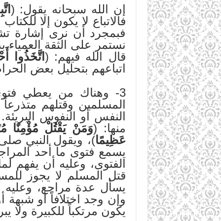
إن الله سبحانه يقول: (
اتَّ
فالاتباع لا يكون إلا للكتاب 
فبمجرد أن نرى إشارة تشير 
نستمر على الثقة العمياء به
قال الله فيهم: (
اتَّخَذُوا أَحْ
اتباعهم بتحليل بعض الحرا
3- وهناك من يعطي فتو
المسلمين وقتلهم متذرعاً 
النفس أو النفوس البريئة
منها: (
وَمَنْ يَقْتُلْ مُؤْمِنًا مُتَ
عَظِيمًا
)، ويقول النبي صلى 
يسمع فتوى ما أحد المراج
الفتوى، وعليه أن يفهم لما
قتل المسلم لا يجوز للمسل
يسأل عدة مراجع، وعليه أن
وإن وجد اختلافاً أو شبهة أ
يكون مرتكباً للكبيرة ولا يبر