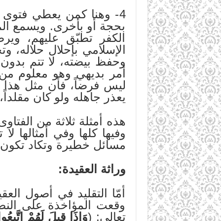
4- وهنا كمن يعطي فتوى ب
بحجة أو بأخرى. ويسمع ال
الكفر تطبّق عليهم، ويرض
الإسلامي بإحلال حلاله، وت
وحفظ بيضته، لا تتم بدون 
أمر بديهي وهو معلوم من ا
ليس فرضاً، فأن مثل هذا ا
يعذر جاهله ولو كان مقلداً، و
هذه أمثلة ثلاثة من الفتاوى
وفيها كلها وفي أمثالها لا 
مسائل خطيرة وتكاد تكون 
وراثة العقيدة:
أمّا التقليد في أصول العق
وقعت المؤاخذة على النصرا
تعالى: (
وَإِذَا قِيلَ لَهُمْ اتَّبِعُوا