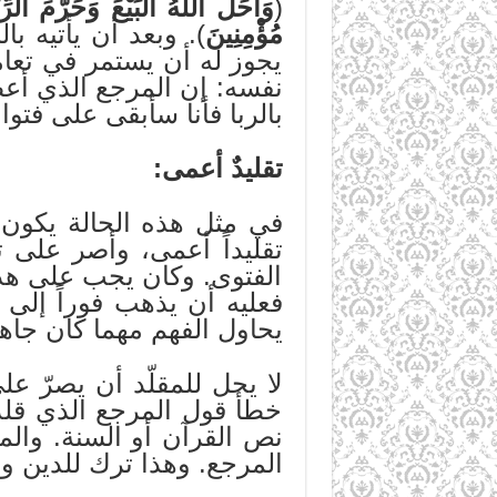
(
وَأَحَلَّ اللَّهُ الْبَيْعَ وَحَرَّمَ الرِّب
مُؤْمِنِينَ
). وبعد أن يأتيه ب
يجوز له أن يستمر في تعامل
نفسه: إن المرجع الذي أعط
بالربا فأنا سأبقى على فتوا
تقليدٌ أعمى:
في مثل هذه الحالة يكون ا
تقليداً أعمى، وأصر على ت
الفتوى. وكان يجب على هذا 
فعليه أن يذهب فوراً إلى ص
يحاول الفهم مهما كان جاهلا
لا يحل للمقلّد أن يصرّ ع
خطأ قول المرجع الذي قلده
نص القرآن أو السنة. والم
المرجع. وهذا ترك للدين والع