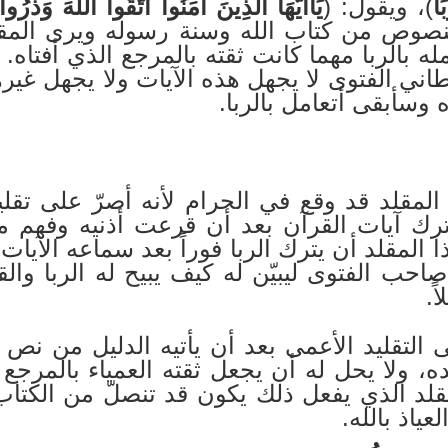
َا
)، ويقول: (
يَاأَيُّهَا الَّذِينَ آمَنُوا اتَّقُوا اللَّهَ وَذَرُ
النصوص من كتاب الله وسنة رسوله ويرى المقلد أ
ه بالربا مهما كانت ثقته بالمرجع الذي أفتاه. 
اني الفتوى لا يجهل هذه الآيات ولا يجهل غير
ه وسأبقى أتعامل بالربا.
لمقلد قد وقع في الحرام لأنه أصرّ على تقلي
رك آيات القرآن بعد أن قرعت أذنيه وفهم معن
المقلد أن يترك الربا فوراً بعد سماعه الآيا
احب الفتوى ليبيّن له كيف يبيح له الربا وال
ً.
لى التقليد الأعمى بعد أن يأتيه الدليل من نص
، ولا يحل له أن يجعل ثقته العمياء بالمرجع (
قلد الذي يفعل ذلك يكون قد تنصلّ من الكتا
ياذ بالله.