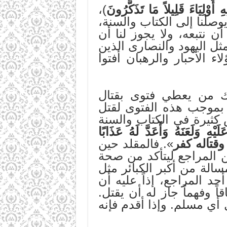
ِ أَوْلِيَاءَ قَلِيلاً مَا تَذَكَّرُونَ
)،
 ويوصلنا إلى الكتاب والسنة،
ن نتبعه، ولا يجوز لنا أن
مثل اليهود والنصارى الذين
اء الأحبار والرهبان أفتوا
ك من يعطي فتوى بقتال
ى بموجب هذه الفتوى لقتل
كثيرة في الكتاب والسنة
يْهِ وَلَعَنَهُ وَأَعَدَّ لَهُ عَذَابًا
قتاله كفر
». فالمقلد حين
 المراجع ليتأكد من صحة
سالة من أكبر الكبائر مثل
د المراجع، إذاً عليه أن
 وفهماً جاز له أن يقتل.
ل أي مسلم. وإذا أقدم فإنه