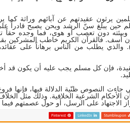
سلمين يرثون عقيدتهم عن آبائهم وراثة كما يرث
 حين يبلغ سنّ الرشد ويحن يصبح قادراً على 
 وبيئته دون تعصب أو هوى، فما وجده حقاً ت
 أسف. فالقرآن الكريم خاطب المشركين بقول
. والذي يطلب من الناس برهاناً على عقائد
عقيدة، فإن كل مسلم يجب عليه أن يكون قد أخ
يد.
 جاءت النصوص ظنّية الدلالة فيها، فإنها فروع
 شأن الأحكام الشرعية الخلافية. وذلك مثل الخل
واز الاجتهاد على الرسل، أو حول عصمتهم فيما ع
Pinterest
LinkedIn
Stumbleupon