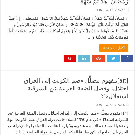
رَمَضَانُ أَهْلاً ثُمَّ سَهْلاً
1425/09/27م
0
رَمَضَانُ أَهْلاً ثُمَّ سَهْلاً رَمَضَانُ أَهْلاً ثُمَّ سَهْلاً فِيكَ الرَّسُولُ المُصْطَفَى إِنَّ فِيكَ
الخَيْرَ آتْ نَزَلَتْ عَلَيْهِ البَيِّنَاتْ @ @ @ رَمَضَانُ خَبِّرْنِي فَقَدْ كَيْفَ الرَّسُولُ وَ
صَحْبُهُ أَفَلَمْ يَكُونُوا سَادَةً هَلْ كَانَ أَكْبَرَ هَمِّهِمْ أَمْ كَانَتِ الدُّنْيَا لَدَيْهِمْ عَمَّرْتَ أَلْفاً
مَعْ مِئَاتْ كَيْفَ الخِلاَفَةُ وَ …
أكمل القراءة »
[:ar]مفهوم مضلِّل «ضم الكويت إلى العراق
احتلال، وفصل الضفة الغربية عن الشرقية
استقلال»[:]
1424/09/16م
0
[:ar] مفهوم مضلِّل «ضم الكويت إلى العراق احتلال، وفصل الضفة الغربية عن
الشرقية استقلال» في عام 1990 للميلاد قامت دولة العراق بضمّ الكويت إليها،
وصنفتها المحافظة التاسعة عشرة، ولا يلزمنا هنا بحث الدوافع لهذا الإجراء، مع
الجزم بأن الدافع لم يكن تطبيقاً للحكم الشرعي، فالدولة العراقية إذ ذاك