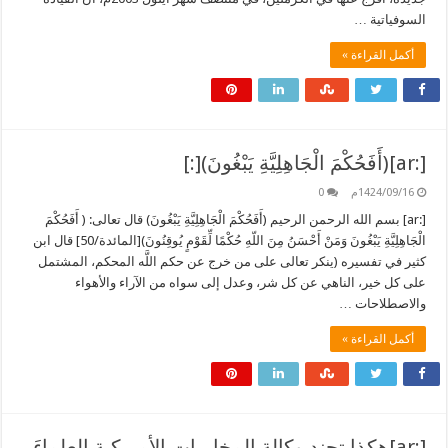
السوفياتية …
أكمل القراءة »
[:ar](أَفَحُكْمَ الْجَاهِلِيَّةِ يَبْغُونَ)[:]
1424/09/16م
0
[:ar] بسم الله الرحمن الرحيم (أَفَحُكْمَ الْجَاهِلِيَّةِ يَبْغُونَ) قال تعالى: ( أَفَحُكْمَ
الْجَاهِلِيَّةِ يَبْغُونَ وَمَنْ أَحْسَنُ مِنَ اللّهِ حُكْمًا لِّقَوْمٍ يُوقِنُونَ)[المائدة/50] قال ابن
كثير في تفسيره (ينكر تعالى على من خرج عن حكم اللَّه المحكم، المشتمل
على كل خير، الناهي عن كل شر، وعدل إلى سواه من الآراء والأهواء
والاصطلاحات …
أكمل القراءة »
[:ar]هكذا تجند وكالة المخابرات الأميركية العلماءَ