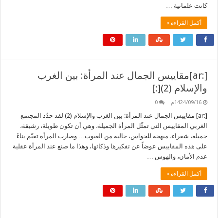
كانت علمانية …
أكمل القراءة »
[:ar]مقاييس الجمال عند المرأة: بين الغرب
والإسلام (2)[:]
1424/09/16م
0
[:ar] مقاييس الجمال عند المرأة: بين الغرب والإسلام (2) لقد حدّد المجتمع
الغربي المقاييس التي تمثّل المرأة الجميلة، وهي أن تكون طويلة، رشيقة،
جميلة، شقراء، مبهجة للحواس، خالية من العيوب… وصارت المرأة تقيّم بناءً
على هذه المقاييس عوضاً عن تفكيرها وذكائها، وهذا ما صنع عند المرأة عقلية
عدم الأمان، والهوس …
أكمل القراءة »