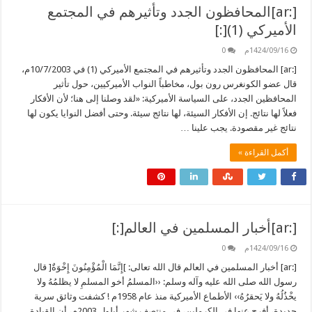
[:ar]المحافظون الجدد وتأثيرهم في المجتمع
الأميركي (1)[:]
1424/09/16م
0
[:ar] المحافظون الجدد وتأثيرهم في المجتمع الأميركي (1) في 10/7/2003م،
قال عضو الكونغرس رون بول، مخاطباً النواب الأميركيين، حول تأثير
المحافظين الجدد، على السياسة الأميركية: «لقد وصلنا إلى هنا؛ لأن الأفكار
فعلاً لها نتائج. إن الأفكار السيئة، لها نتائج سيئة. وحتى أفضل النوايا يكون لها
نتائج غير مقصودة. يجب علينا …
أكمل القراءة »
[:ar]أخبار المسلمين في العالم[:]
1424/09/16م
0
[:ar] أخبار المسلمين في العالم قال الله تعالى: ]إِنَّمَا الْمُؤْمِنُونَ إِخْوَةٌ[ قال
رسول الله صلى الله عليه وآله وسلم: ‹‹المسلمُ أخو المسلمِ لا يظلمُهُ ولا
يخْذُلُهُ ولا يَحقرُهُ›› الأطماع الأميركية منذ عام 1958م ! كشفت وثائق سرية
جديدة، أفرج عنها في الكرملين، في منتصف شهر أيلول 2003م، أن القيادة