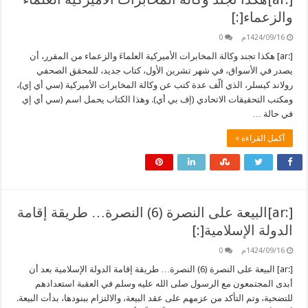
والزعماء[:]
1424/09/16م
0
[:ar] هكذا تجند وكالة المخابرات الأميركية العلماءَ والزعماء من المقرر، أن
يصدر في الأسواق، في شهر تشرين الأول، كتاب جديد، للمحقق الصحفي
رولاند كيسلر، الذي ألّف عدة كتب عن وكالة المخابرات الأميركية (سي أي إي)،
ومكتب التحقيقات الاتحادي (إف بي أي). وهذا الكتاب يحمل اسم (سي أي إي
في حالة …
أكمل القراءة »
[:ar]البيعة على النصرة (6) النصرة… طريقة إقامة
الدولة الإسلامية[:]
1424/09/16م
0
[:ar] البيعة على النصرة (6) النصرة… طريقة إقامة الدولة الإسلامية بعد أن
أبدى المجتمعون مع الرسول صلى الله عليه وسلم في العقبة استعدادهم
للتضحية، وتم التأكد من عزمهم على عقد البيعة، والالتزام ببنودها، بدأت البيعة.