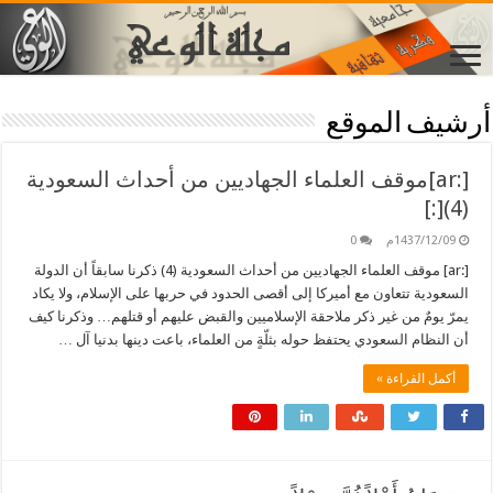
أرشيف الموقع
[:ar]موقف العلماء الجهاديين من أحداث السعودية
(4)[:]
1437/12/09م
0
[:ar] موقف العلماء الجهاديين من أحداث السعودية (4) ذكرنا سابقاً أن الدولة
السعودية تتعاون مع أميركا إلى أقصى الحدود في حربها على الإسلام، ولا يكاد
يمرّ يومٌ من غير ذكر ملاحقة الإسلاميين والقبض عليهم أو قتلهم… وذكرنا كيف
أن النظام السعودي يحتفظ حوله بثلّةٍ من العلماء، باعت دينها بدنيا آل …
أكمل القراءة »