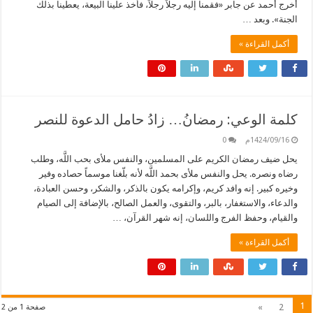
أخرج أحمد عن جابر «فقمنا إليه رجلاً رجلاً، فأخذ علينا البيعة، يعطينا بذلك
الجنة». وبعد …
أكمل القراءة »
كلمة الوعي: رمضانُ… زادُ حامل الدعوة للنصر
1424/09/16م
0
يحل ضيف رمضان الكريم على المسلمين، والنفس ملأى بحب اللَّه، وطلب
رضاه ونصره. يحل والنفس ملأى بحمد اللَّه لأنه بلّغنا موسماً حصاده وفير
وخيره كبير. إنه وافد كريم، وإكرامه يكون بالذكر، والشكر، وحسن العبادة،
والدعاء، والاستغفار، بالبر، والتقوى، والعمل الصالح، بالإضافة إلى الصيام
والقيام، وحفظ الفرج واللسان، إنه شهر القرآن، …
أكمل القراءة »
1
»
2
صفحة 1 من 2