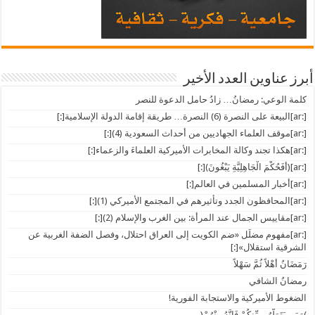
أبرز عناوين العدد الأخير
كلمة الوعي: رمضانُ… زادُ حامل الدعوة للنصر
[:ar]البيعة على النصرة (6) النصرة… طريقة إقامة الدولة الإسلامية[:]
[:ar]موقف العلماء الجهاديين من أحداث السعودية (4)[:]
[:ar]هكذا تجند وكالة المخابرات الأميركية العلماءَ والزعماء[:]
[:ar](أَفَحُكْمَ الْجَاهِلِيَّةِ يَبْغُونَ)[:]
[:ar]أخبار المسلمين في العالم[:]
[:ar]المحافظون الجدد وتأثيرهم في المجتمع الأميركي (1)[:]
[:ar]مقاييس الجمال عند المرأة: بين الغرب والإسلام (2)[:]
[:ar]مفهوم مضلِّل «ضم الكويت إلى العراق احتلال، وفصل الضفة الغربية عن
الشرقية استقلال»[:]
رَمَضَانُ أَهْلاً ثُمَّ سَهْلاً
رمضانُ الشافي
الضغوط الأميركية والاستجابة الفورية!
)وَمَن يَتَوَلَّهُم مِّنكُمْ فَإِنَّهُ مِنْهُمْ(