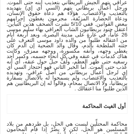
عراقي يتهم الجيش البريطاني بتعذيب ابنه حتى الموت.
ورجل أعمال بريطاني يتهم (السي أي إي) بتهديده
بالتعذيب والاغتصاب. هؤلاء هم دعاة حقوق الإنسان،
ودعاة الحضارة المزيّفة، مجرمون يغطون إجرامهم
ببعض القوانين. ففي 5/10 نشرت الصحف هذين النبأين:
اعتقل جنود بريطانيون الشاب العراقي بهاء سليم موسى
26 عاماً، في غارةٍ على مدينة البصرة، وبعد أربعة أيام
من اعتقاله طلبوا من والده داود موسى التعرف على
جثته الملطخة بالدم، وقال والد الضحية إن الدم كان
يغطي وجهه، وأنفه مكسورة، ووجهه ممزق، وكانت
هناك كدمات في عنقه وفي كل أنحاء جسمه، وكسر أحد
رسغيه حتى ظهر العظم، ولُفّ حبلٌ حول عنقه، أي أنه
عُذب حتى الموت. أما الخبر الثاني فهو احتجاز السي أي
إي لرجل أعمال بريطاني من اصل عراقي، وتهديده
بالتعذيب والاغتصاب، ولم يسمحوا له بالاتصال بسفارة
بريطانيا، ولا الاتصال بمحامٍ، وقالوا له إن البريطانيين هم
الذين طلبوا منا اعتقالك .
أول الغيث المحاكمة
محاكمة المحتلِّين ليست هي الحل، بل طردهم من بلاد
المسلمين هو الحل، لكن لا يضُرّ إذا قام المحامون