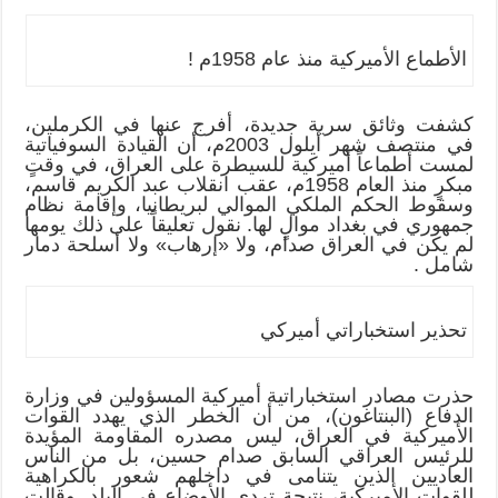
الأطماع الأميركية منذ عام 1958م !
كشفت وثائق سرية جديدة، أفرج عنها في الكرملين،
في منتصف شهر أيلول 2003م، أن القيادة السوفياتية
لمست أطماعاً أميركية للسيطرة على العراق، في وقتٍ
مبكرٍ منذ العام 1958م، عقب انقلاب عبد الكريم قاسم،
وسقوط الحكم الملكي الموالي لبريطانيا، وإقامة نظام
جمهوري في بغداد موالٍ لها. نقول تعليقاً على ذلك يومها
لم يكن في العراق صدام، ولا «إرهاب» ولا أسلحة دمار
شامل .
تحذير استخباراتي أميركي
حذرت مصادر استخباراتية أميركية المسؤولين في وزارة
الدفاع (البنتاغون)، من أن الخطر الذي يهدد القوات
الأميركية في العراق، ليس مصدره المقاومة المؤيدة
للرئيس العراقي السابق صدام حسين، بل من الناس
العاديين الذين يتنامى في داخلهم شعور بالكراهية
للقوات الأميركية، نتيجة تردي الأوضاع في البلد. وقالت