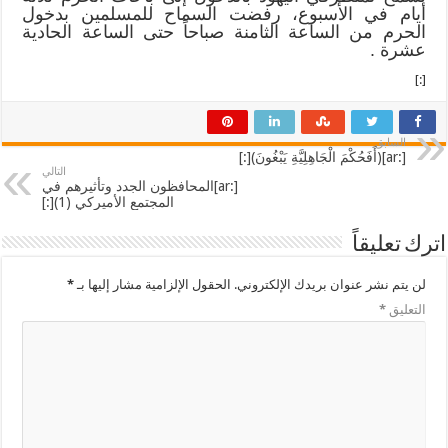
أيام في الأسبوع، رفضت السماح للمسلمين بدخول
الحرم من الساعة الثامنة صباحاً حتى الساعة الحادية
عشرة .
[:]
السابق
[:ar](أَفَحُكْمَ الْجَاهِلِيَّةِ يَبْغُونَ)[:]
التالي
[:ar]المحافظون الجدد وتأثيرهم في
المجتمع الأميركي (1)[:]
اترك تعليقاً
لن يتم نشر عنوان بريدك الإلكتروني.
الحقول الإلزامية مشار إليها بـ
*
التعليق
*