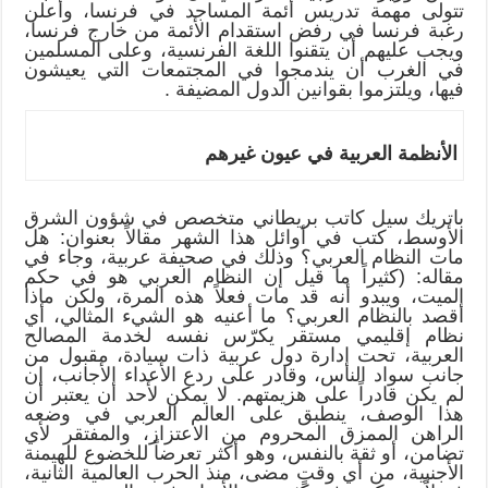
تتولى مهمة تدريس أئمة المساجد في فرنسا، وأعلن
رغبة فرنسا في رفض استقدام الأئمة من خارج فرنسا،
ويجب عليهم أن يتقنوا اللغة الفرنسية، وعلى المسلمين
في الغرب أن يندمجوا في المجتمعات التي يعيشون
فيها، ويلتزموا بقوانين الدول المضيفة .
الأنظمة العربية في عيون غيرهم
باتريك سيل كاتب بريطاني متخصص في شؤون الشرق
الأوسط، كتب في أوائل هذا الشهر مقالاً بعنوان: هل
مات النظام العربي؟ وذلك في صحيفة عربية، وجاء في
مقاله: (كثيراً ما قيل إن النظام العربي هو في حكم
الميت، ويبدو أنه قد مات فعلاً هذه المرة، ولكن ماذا
أقصد بالنظام العربي؟ ما أعنيه هو الشيء المثالي، أي
نظام إقليمي مستقر يكرّس نفسه لخدمة المصالح
العربية، تحت إدارة دول عربية ذات سيادة، مقبول من
جانب سواد الناس، وقادر على ردع الأعداء الأجانب، إن
لم يكن قادراً على هزيمتهم. لا يمكن لأحد أن يعتبر أن
هذا الوصف، ينطبق على العالم العربي في وضعه
الراهن الممزق المحروم من الاعتزاز، والمفتقر لأي
تضامن، أو ثقة بالنفس، وهو أكثر تعرضاً للخضوع للهيمنة
الأجنبية، من أي وقتٍ مضى، منذ الحرب العالمية الثانية،