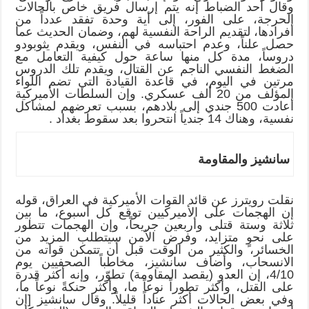
وقال أحد الضباط إنه يتم إرسال فريق خاص بالحالات
الحرجة، على الفور، إلى أية وحدة تفقد عدداً من
أفرادها، لتقديم الراحة النفسية لهم، وضمان الحديث عما
حصل علناً، وعدم احتباسه في النفس، ويقدم يثوبودو
دروساً، مدة كل منها ساعة حول كيفية التعامل مع
الضغط النفسي الناجم عن القتال، ويقدم تلك الدروس
مرتين في اليوم، في قاعدة القيادة التي تضم اللواء
المؤلف من 20 ألف عسكري. وإن السلطات الأميركية
أعادت 500 جندي إلى بلادهم، بسبب تعرضهم لمشاكل
نفسية، وهناك 14 جندياً انتحروا بعد سقوط بغداد .
سانشيز والمقاومة
نقلت رويترز عن قائد القوات الأميركية في العراق، قوله
إن الهجمات على الأميركيين توقع كل أسبوع، ما بين
ثلاثة وستة قتلى وأربعين جريحاً، وإن الهجمات تتطور
على نحوٍ متزايد، وفرض الأمن سيتطلب المزيد من
الخسائر، والكثير من الوقت قبل أن تتمكن قواته من
الانسحاب، وأضاف سانشيز، مخاطباً الصحفيين يوم
4/10، إن العدو (يقصد المقاومة) تطوّر، وإنه أكثر قدرة
على القتل، وأكثر تطوراً نوعاً ما، وأكثر حنكةً نوعاً ما،
وفي بعض الحالات أكثر عناداً قليلاً. وقال سانشيز [إن