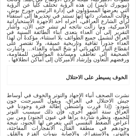
(نيويورك تايمز) إن هذه الرؤية تختلف كلياً عن الرؤية
التي يعرضها المسؤولون في إدارة الرئيس جورج بوش،
وقالت المصادر ذاتها إنها تستند في تحذيرها إلى استفتاء
لرأي الشارع العراقي، أجراه أحد الأجهزة الاستخباراتية
الأميركية، وما زالت نتائجه لم تنشر حتى الآن، وأشار
التقرير إلى أن العداء يتعدى أبناء الطائفة السنية في
العراق لتشمل جميع الطوائف بلا استثناء، مؤكدةً أن لهذا
العداء جذوراً ثقافية وتاريخية عميقة، ولا تقتصر على
انقطاع التيار الكهربائي أو شحّ المياه والغذاء… وأشارت
الصحيفة إلى تعاطف ومساندة المواطنين للمقاومة،
ورفضهم التعاون وإرشاد الأميركان إلى أماكن انطلاقها .
الخوف يسيطر على الاحتلال
نشرت الصحف أنباء الإجهاد والتوتر والخوف في أوساط
جيش الاحتلال في العراق، ويقول السيرجنت جون
يثبودو: (إذا قررت واشنطن إطالة فترة وجودنا في
العراق ستة أشهرٍ أخرى، فإن ذلك سيسبب التوتر
للجميع، ونظرة شاردة يراها في عيون الجنود) ومن بين
أعراض الضغط النفسي التي يتعرض لها الجنود، نتيجة
وجودهم في منطقة القتال، الانفجارات المفاجئة،
والتوتر، والاستفراغ، والإصابة بنوبات الفزع والقلق.