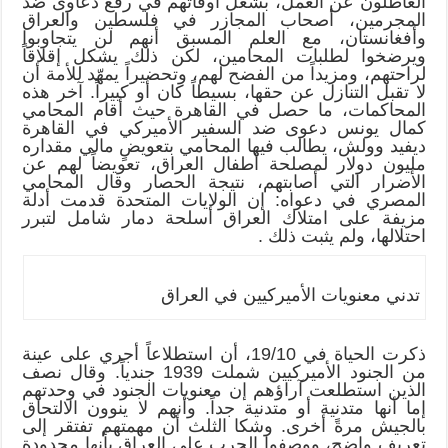
العاطلون عن العمل، بشغل أوقاتهم في رفع دعاوى ضد
المجرمين، أصحاب المجازر في فلسطين والعراق
وأفغانستان، مع العلم المسبق أنهم لن يتجاوبوا
ويرضخوا لطلبات المحامين، لكن ذلك يشكل إقلاقاً
لراحتهم، ومزيداً من الفضح لهم، وتحضيراً يمهّد للأمة أن
لا تقبل التنازل عن حقها، بسيطاً كان أو كبيراً. آخر هذه
المحاكمات، ما حصل في القاهرة حيث أقام المحامي
كمال يونس دعوى ضد السفير الأميركي في القاهرة
ديفيد وولش، يطالب فيها المحامي بتعويضٍ مالي مقداره
مليون دولار لمصلحة أطفال العراق، تعويضاً لهم عن
الأضرار التي أصابتهم، نتيجة الحصار وقال المحامي
المصري في دعواه: إن الولايات المتحدة قدمت أدلة
مزيفة على امتلاك العراق أسلحة دمار شامل لتبرر
احتلالها، ولم يثبت ذلك .
تدني معنويات الأميركيين في العراق
ذكرت الحياة في 19/10، أن استطلاعاً أجري على عينة
من الجنود الأميركيين شملت 1939 جندياً. وقال نصف
الذين استطلعت آراؤهم إن معنويات الجنود في وحدتهم
إما أنها متدنية أو متدنية جداً. وأنهم لا ينوون الالتحاق
بالجيش مرةً أخرى. وشكا الثلث أن مهمتهم تفتقر إلى
تعريف واضح، ووصفوا الحرب على العراق بأنها محدودة