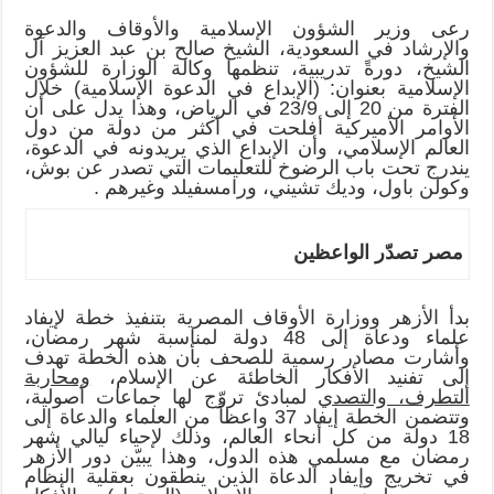
رعى وزير الشؤون الإسلامية والأوقاف والدعوة
والإرشاد في السعودية، الشيخ صالح بن عبد العزيز آل
الشيخ، دورةً تدريبية، تنظمها وكالة الوزارة للشؤون
الإسلامية بعنوان: (الإبداع في الدعوة الإسلامية) خلال
الفترة من 20 إلى 23/9 في الرياض، وهذا يدل على أن
الأوامر الأميركية أفلحت في أكثر من دولة من دول
العالم الإسلامي، وأن الإبداع الذي يريدونه في الدعوة،
يندرج تحت باب الرضوخ للتعليمات التي تصدر عن بوش،
وكولن باول، وديك تشيني، ورامسفيلد وغيرهم .
مصر تصدّر الواعظين
بدأ الأزهر ووزارة الأوقاف المصرية بتنفيذ خطة لإيفاد
علماء ودعاة إلى 48 دولة لمناسبة شهر رمضان،
وأشارت مصادر رسمية للصحف بأن هذه الخطة تهدف
إلى تفنيد الأفكار الخاطئة عن الإسلام،
ومحاربة
التطرف، والتصدي
لمبادئ تروّج لها جماعات أصولية،
وتتضمن الخطة إيفاد 37 واعظاً من العلماء والدعاة إلى
18 دولة من كل أنحاء العالم، وذلك لإحياء ليالي شهر
رمضان مع مسلمي هذه الدول، وهذا يبيّن دور الأزهر
في تخريج وإيفاد الدعاة الذين ينطقون بعقلية النظام