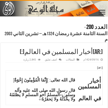
العدد 200
-
السنة الثامنة عشرة رمضان 1324هـ – تشرين الثاني 2003
م
[:ar]أخبار المسلمين في العالم[:]
1424/09/16م
المقالات
اضف تعليق
2,845 زيارة
[:ar]
أخبار
قال الله تعالى
: ]
إِنَّمَا الْمُؤْمِنُونَ إِخْوَةٌ
[
المسلمين
قال رسول الله صلى الله عليه وآله
وسلم
: ‹‹
المسلمُ أخو المسلمِ لا يظلمُهُ
في العالم
ولا يخْذُلُهُ ولا يَحقرُهُ
››