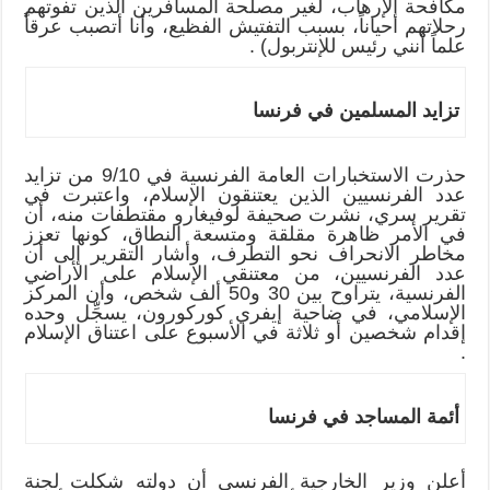
مكافحة الإرهاب، لغير مصلحة المسافرين الذين تفوتهم
رحلاتهم أحياناً، بسبب التفتيش الفظيع، وأنا أتصبب عرقاً
علماً أنني رئيس للإنتربول) .
تزايد المسلمين في فرنسا
حذرت الاستخبارات العامة الفرنسية في 9/10 من تزايد
عدد الفرنسيين الذين يعتنقون الإسلام، واعتبرت في
تقرير سري، نشرت صحيفة لوفيغارو مقتطفات منه، أن
في الأمر ظاهرة مقلقة ومتسعة النطاق، كونها تعزز
مخاطر الانحراف نحو التطرف، وأشار التقرير إلى أن
عدد الفرنسيين، من معتنقي الإسلام على الأراضي
الفرنسية، يتراوح بين 30 و50 ألف شخص، وأن المركز
الإسلامي، في ضاحية إيفري كوركورون، يسجِّل وحده
إقدام شخصين أو ثلاثة في الأسبوع على اعتناق الإسلام
.
أئمة المساجد في فرنسا
أعلن وزير الخارجية الفرنسي أن دولته شكلت لجنة