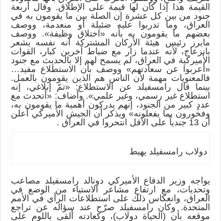
القيمة هذا إذا كان لها قيمة على الإطلاق. وقال أربعة
جنود من بين كل عشرة إن الصلة بين ما يقومون به في
العراق، وما تدربوا عليه ضئيلة أو منعدمة، ووصف
بعضهم ما يقومون به بأنه «اختلاق وظيفة». ووصف
مايرز رئيس هيئة الأركان المشتركة أنه نفسه يشعر
بانزعاج، لأنه عندما زار مع ضباط آخرين كبار، القوات
الأميركية في العراق، لم يسمح لهم إلا بالحديث مع جنود
«أعربوا عن سعادتهم» ووصف بأن الاستطلاع مفيد…
فالمعنويات مهمة لأن الناس هم الذين يقومون بالعمل.
بينما قال رامسفيلد عن الاستطلاع: «تمّ إبلاغي، إنه
استطلاع غير رسمي، وغير علمي». وأضاف: «أتحدث مع
عددٍ كبير من الجنود، إنهم يدركون أهمية ما يقومون به،
وفخورون بما يفعلونه» ويذكر أن الجيش الأميركي أعلن
أن 13 جندياً على الأقل انتحروا في العراق .
دولاب رامسفيلد يهبط
يواجه وزير الدفاع الأميركي دونالد رامسفيلد مصاعب
وتحديات، مع ارتفاع مشاعر الاستياء من الوضع في
العراق، وانعكاس ذلك على استطلاعات الرأي في الأمم
المتحدة. وكان رامسفيلد صرّح عند سؤاله عن تراجع
موقعه بأن (الحياة دولاب)، وكعادته ألقى باللوم على