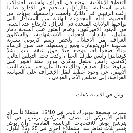
التغطية الإعلامية للوضع في العراق، واستبعد احتمالات
تقديم استقالته، وقال (إنه سيخدم في الإدارة طالما
رغب الرئيس في ذلك). وأصيب رامسفيلد بنوبات من
العصبية، أمام المجموعة الهائلة من المشاكل التي
تواجهها الولايات المتحدة في العراق، كارتفاع عدد القتلى
من الجنود الأميركيين، وعدم العثور على أسلحة دمار
شامل، وازدياد الهجمات الاستشهادية، والشكاوى
العراقية من الاحتلال. ولخص رسم كرتوني نشرته
صحيفة «أوريغونيان» وضع رامسفيلد. فقد صور الرسام
تمثالاً ضخماً له، ووضع حبلاً حول عنقه، بينما تشدّ
كونداليزا رايس طرف الحبل، وكتب تحته التعليق التالي:
(كوندي رايس تحتفل بذكرى مرور ستة أشهر على
سقوط تمثال صدام) وذلك تعليقاً على خبر سرّبه البيت
الأبيض، عن وجود خطط لنقل الإشراف على السياسة
العراقية، إلى مجلس الأمن القومي .
بوش في الاستطلاعات
نشرت صحيفة نيويورك تايمز في 13/10 استطلاعاً للرأي
العام الأميركي أن نصف الأميركيين يرغبون في ألا
يترشح بوش للانتخابات الرئاسية القادمة، وأن بوش
خسر ثلاث نقاط منذ استطلاع أُجري في 25 و26 أيلول،