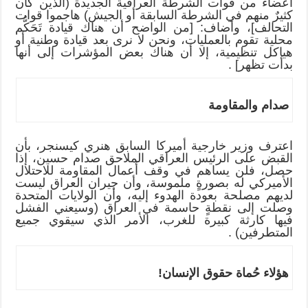
أعضاء من قوات الشرطة العراقية الجديدة (الذين كان
كثيرٌ منهم في الشرطة السابقة أو الجيش) هاجموا قوات
التحالف]، وأضاف: [من الواضح أن هناك قيادة تَحَكُّم
محلية تقوم بالعمليات، ونحن لا نرى بعد قيادة وطنية أو
هياكل تنظيمية، إلا أن هناك بعض المؤشرات إلى أنها
بدأت تظهر] .
صدام والمقاومة
اعترف وزير خارجية أميركا السابق هنري كيسنجر، بأن
القبض على الرئيس العراقي الملاحق صدام حسين، إذا
حصل، فلن يساهم في وقف أعمال المقاومة للاحتلال
الأميركي له بصورةٍ ملموسة، وأن جيران العراق ليست
لديهم مصلحة بعودة الهدوء إليه، وأن الولايات المتحدة
وصلت إلى نقطةٍ حاسمة في العراق (وسيعني الفشل
فيها كارثة كبيرة للغرب، الأمر الذي سيقوي جميع
المتطرفين) .
هؤلاء حُماة حقوق الإنسان!