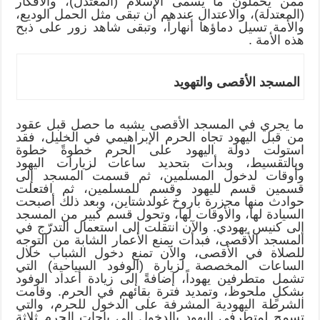
ممن يحملون ما يسمى الإسلام (المعتدل)، والأفكار
(المعتدلة)، والاعتدال عندهم أن تبقى مثل الحمل الوديع،
والأمة تسيل دماؤها أنهاراً، وتبقى شاهد زور على ذبح
هذه الأمة .
المسجد الأقصى والتهويد
ما يجري في المسجد الأقصى يشبه ما حصل قبل عقود
من قبل اليهود تجاه الحرم الإبراهيمي في الخليل، فقد
استولت دولة اليهود على الحرم خطوةً خطوة
وبالتقسيط، وبدأت بتحديد ساعات لزيارات اليهود
وأوقات لدخول المسلمين، ثم قسمت المسجد إلى
قسمين قسم لليهود وقسم للمسلمين، ثم افتعلت
حوادث منها مجزرة باروخ غولدشتاين، وبعد ذلك أصبحت
السيادة لها، والأوقات لها، وتحول قسم كبير من المسجد
إلى كنيس يهودي. والآن انتقلت إلى استعمال التدرّج في
المسجد الأقصى، فبدأت بمنع الأعمار الشابة من التوجه
للصلاة في الأقصى، والآن تمنع دخول الشباب خلال
الساعات المخصصة لزيارة (الوفود السياحية) التي
تشمل متطرفين يهوداً، إضافةً إلى زيادة أعداد الوفود
بشكلٍ ملحوظ، وتمديد فترة بقائهم في الحرم. وقامت
الشرطة اليهودية المشرفة على الدخول للحرم، والتي
تسمح لمتطرفي اليهود بالدخول إلى باحات الحرم ثلاثة