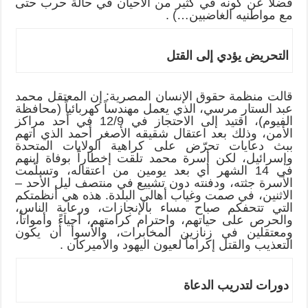
فضلاً عن كونه في كثير من الأحيان في حالة حرب حتى
مع مواطنيه الغاضبين…) .
التحريض يؤدي إلى القتل
قالت منظمة حقوق الإنسان المصرية: إن المعتقل محمد
عبد الستار مرسي، الذي يعمل مهندساً كهربائياً (محافظة
الفيوم)، اقتيد إلى الاحتجاز في 12/9 في أحد مراكز
الأمن، وذلك بعد اعتقال شقيقه الأصغر أحمد الذي اتهم
ببث دعايات تحرّض على كراهية الولايات المتحدة
وإسرائيل، لكن أسرة محمد تلقت إخطاراً بوفاة ابنهم
في 14 الشهر أي بعد يومين من اعتقاله، وتسلّمت
الأسرة جثته، ودفنته دون تشييع في منتصف ليل الأحد –
الاثنين، في صمت وغياب أهالي البلدة. هذه هي أنظمتكم
التي تتحفكم صباح مساء بالإنجازات، ورعاية الناس،
والحرص على حياتهم، واحترام كرامتهم، أحياءً وأمواتاً،
ومعتقلين في زنازين المخابرات، والأسوأ أن يكون
التعذيب والقتل إكراماً لعيون اليهود والأميركان .
دورات لتدريب الدعاة