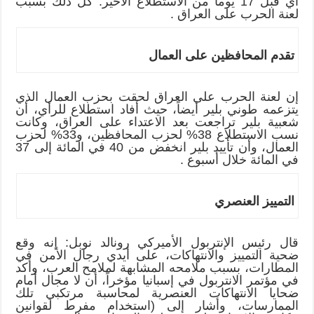
أي قبل 17 يوماً من الاستطلاع الأخير. كل ذلك بسبب
لعنة الحرب على العراق .
تقدم المحافظين على العمال
إن لعنة الحرب على العراق لحقت بحزب العمال الذي
يتزعمه طوني بلير أيضاً، حيث أفاد استطلاع للرأي، أن
شعبية بلير تراجعت بعد الاعتداء على العراق، وكانت
نسب الاستطلاع 38% لحزب المحافظين، و33% لحزب
العمال، وأن تأييد بلير انخفض من 40 في المائة إلى 37
في المائة خلال أسبوع .
التمييز العنصري
قال رئيس الإنتربول الأميركي رونالد نوبل: إنه وقع
ضحية التمييز والانتهاكات، على أيدي رجال الأمن في
المطارات، بسبب ملامحه المشابهة لملامح العرب، وأكد
في مؤتمر الانتربول في إسبانيا مؤخراً، أن لا مجال أمام
ضحايا الانتهاكات العنصرية لمحاسبة مرتكبي تلك
الممارسات، وأشار إلى (استخدام مفرط لقوانين