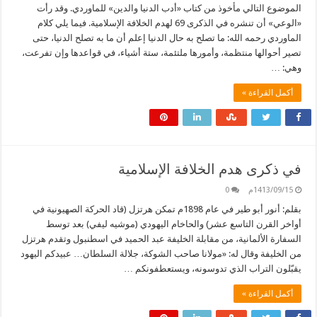
الموضوع التالي مأخوذ من كتاب «أدب الدنيا والدين» للماوردي. وقد رأت
«الوعي» أن تنشره في الذكرى 69 لهدم الخلافة الإسلامية. فيما يلي كلام
الماوردي رحمه الله: ما تصلح به حال الدنيا إعلم أن ما به تصلح الدنيا، حتى
تصير أحوالها منتظمة، وأمورها ملتئمة، ستة أشياء، في قواعدها وإن تفرعت،
وهي: …
أكمل القراءة »
في ذكرى هدم الخلافة الإسلامية
1413/09/15م
0
بقلم: أنور أبو طير في عام 1898م تمكن هرتزل (قاد الحركة الصهيونية في
أواخر القرن التاسع عشر) والحاخام اليهودي (موشيه ليفي) بعد توسط
السفارة الألمانية، من مقابلة الخليفة عبد الحميد في اسطنبول وتقدم هرتزل
من الخليفة وقال له: «مولانا صاحب الشوكة، جلالة السلطان… عبيدكم اليهود
يقبّلون التراب الذي تدوسونه، ويستعطفونكم …
أكمل القراءة »