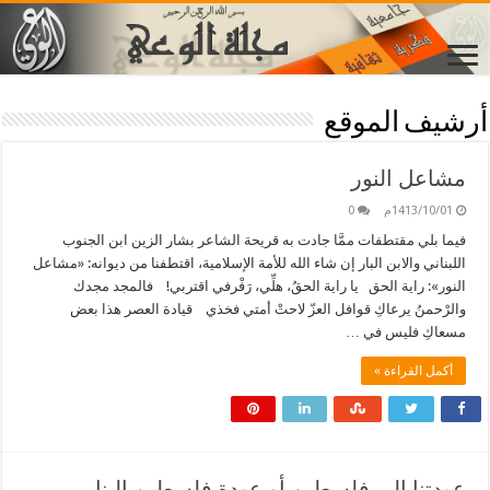
أرشيف الموقع
مشاعل النور
1413/10/01م
0
فيما بلي مقتطفات ممَّا جادت به قريحة الشاعر بشار الزين ابن الجنوب
اللبناني والابن البار إن شاء الله للأمة الإسلامية، اقتطفنا من ديوانه: «مشاعل
النور»: راية الحق يا راية الحقُ، هلِّي، رَفْرفي اقتربي! فالمجد مجدك
والرْحمنُ يرعاكِ قوافل العزّ لاحتْ أمتي فخذي قيادة العصر هذا بعض
مسعاكِ فليس في …
أكمل القراءة »
عودتنا إلى فلسطين أو عودة فلسطين إلينا