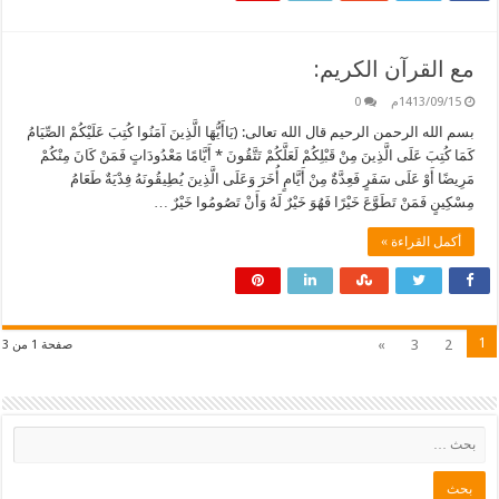
مع القرآن الكريم:
1413/09/15م
0
بسم الله الرحمن الرحيم قال الله تعالى: (يَاأَيُّهَا الَّذِينَ آمَنُوا كُتِبَ عَلَيْكُمْ الصِّيَامُ
كَمَا كُتِبَ عَلَى الَّذِينَ مِنْ قَبْلِكُمْ لَعَلَّكُمْ تَتَّقُونَ * أَيَّامًا مَعْدُودَاتٍ فَمَنْ كَانَ مِنْكُمْ
مَرِيضًا أَوْ عَلَى سَفَرٍ فَعِدَّةٌ مِنْ أَيَّامٍ أُخَرَ وَعَلَى الَّذِينَ يُطِيقُونَهُ فِدْيَةٌ طَعَامُ
مِسْكِينٍ فَمَنْ تَطَوَّعَ خَيْرًا فَهُوَ خَيْرٌ لَهُ وَأَنْ تَصُومُوا خَيْرٌ …
أكمل القراءة »
1
»
3
2
صفحة 1 من 3