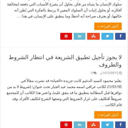
سلوك الإنسان ما يتبناه من فكر، يحاول أن يشرح الأسباب التي دفعته لمخالفة
أفكاره، أو يحاول إثبات أن السلوك المعين لا يرتبط بالفكرة التي يُظن أنه
خالفها، أو يعترف صراحة أنه أخطأ. وما ينطبق على الإنسان، في هذا …
أكمل القراءة »
لا يجوز تأجيل تطبيق الشريعة في انتظار الشروط
والظروف
1413/09/15م
0
بقلم: محمود السيد الدغيم كانت جريدة «الحياة» قد نشرت مقالاً في
21/01/93 لكاتب عراقي اسمه محمد عبد الجبار تحت عنوان: (شروط لا بد من
توافرها قبل المطالبة بتطبيق ما قد يتفق عليه). واعتبر هذا الكاتب أن للمجتمع
شروطاً للتكليف على غرار الشروط التي وضعها الشرع لتكليف الأفراد. وقد
قام الكاتب …
أكمل القراءة »