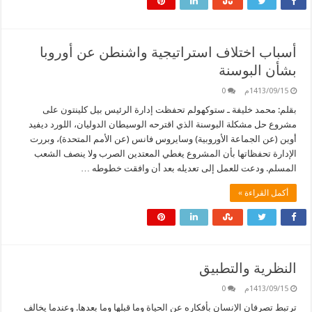
أسباب اختلاف استراتيجية واشنطن عن أوروبا
بشأن البوسنة
1413/09/15م
0
بقلم: محمد خليفة ـ ستوكهولم تحفظت إدارة الرئيس بيل كلينتون على
مشروع حل مشكلة البوسنة الذي اقترحه الوسيطان الدوليان، اللورد ديفيد
أوين (عن الجماعة الأوروبية) وسايروس فانس (عن الأمم المتحدة)، وبررت
الإدارة تحفظاتها بأن المشروع يغطي المعتدين الصرب ولا ينصف الشعب
المسلم. ودعت للعمل إلى تعديله بعد أن وافقت خطوطه …
أكمل القراءة »
النظرية والتطبيق
1413/09/15م
0
ترتبط تصرفان الإنسان بأفكاره عن الحياة وما قبلها وما بعدها. وعندما يخالف