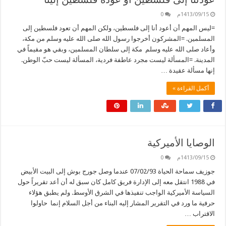
1413/09/15م
0
=ليس المهم أن أعود أنا إلى فلسطين، ولكن المهم أن تعود فلسطين إلى
المسلمين. =المشركون أخرجوا رسول الله صلى الله عليه وسلم من مكة،
وأعاد صلى الله عليه وسلم مكة إلى سلطان المسلمين، وبقي هو مقيماً في
المدينة. =المسألة ليست مجرد عاطفة فردية، المسألة ليست حبّ الوطن.
إنها مسألة عقيدة …
أكمل القراءة »
الوصايا الأميركية
1413/09/15م
0
جوزيف سماحة الحياة 07/02/93 عندما وصل جورج بوش إلى البيت الأبيض
في 1988 انتقل معه إلى الإدارة فريق كامل كان سبق له أن أعد تقريراً حول
السياسة الأميركية الواجب تنفيذها في الشرق الأوسط. ولم يطبق هؤلاء
حرفية ما ورد في التقرير المشار إليه البناء من أجل السلام إنما حاولوا
الاقتراب …