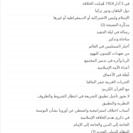
في 3 آذار 1924 هُدِمْت الخلافة
دول البلقان ودور تركيا
الإسلام وليس الاشتراكية أو الديمقراطية أو غيرها
مذكّرة النصيحة (2)
رسالة في ليلة التنفيذ
مناجاة وتذكير
أخبار المسلمين في العالم
من تعهدات كلينتون لليهود
الربا وأثره في تدمير المجتمع
أعداء الأمة الإسلامية
غُصَّة في الأعماق
الحريات الغربية تثمر المافيا
مع القرآن الكريم:
لا يجوز تأجيل تطبيق الشريعة في انتظار الشروط والظروف
النظرية والتطبيق
أسباب اختلاف استراتيجية واشنطن عن أوروبا بشأن البوسنة
في ذكرى هدم الخلافة الإسلامية
الحاجة إلى الدين والحاجة إلى الإمام
النظام الدولي الجديد (7)