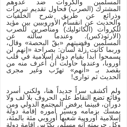
المسلمين والكروات ضد عدوهم
المشترك (الصرب) فحاول تقديم تبريرات
وذرائع عن طريق شرح الخلفيات
والحديث عن انقسام الأوروبيين بين مؤيد
للكروات (الكاثوليك) ومناصرين للصرب
(الأرثوذكس). وعندما سألته عن
المسلمين وقضيتهم «بقّ البحصة» وقال،
وربما كانت زلّة لسان: بصراحة «إنهم لن
يسمحوا أبداً بقيام دولة إسلامية في قلب
أوروبا، وعندما حاولت أن أعرف منه من
يقصد بـ «أنهم» تهرّب وغير مجرى
الحديث ثم توارى!
ولم أكشف سراً جديداً هنا، ولكني أسرد
وقائع تضع النقاط على الحروف بلا لف ولا
دوران، فبينما يرفض المجتمع الدولي ومن
يمسك بزمامه ويسيّر أموره إقامة دولة
إسلامية أوروبية شعبها أوروبي مئة بالمئة،
وكل جريمته أنه مسلم، يكرّس إقامة دولة