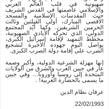
صهيونية في قلب العالم العربي
والإسلامي عاصمتها في القدس الشريف
حيث المقدسات الإسلامية والمسجد
الأقصى المبارك، أولى القبلتين وثالث
الحرمين الشريفين. وكما أيّد المجتمع
الدولي، الذي تحركه الأيادي الصهيونية،
مخطط التمهيد لإقامة إسرائيل الكبرى،
يواصل اليوم جهوده الأخيرة لتشجيع
الصرب على إقامة دولة الصرب الكبرى.
إنها مهزلة الشرعية الدولية، وأكبر وصمة
عار في جبين الغرب والشرق من الولايات
المتحدة إلى روسيا وأوروبا… وفي جبين
ما يسمى بالحضارة الغربية! .
عرفان نظام الدين
22/02/1993