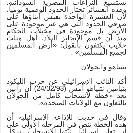
تستسيغ النزاعات المصرية السودانية.
وهذه العشائر تجتاز الحدود الوهمية يومياً،
لأن العشيرة الواحدة يعيش أبناؤها على
طرفي الحدود التي هي غير موجودة على
الأرض بل موجودة في مخيلات الحكام
منذ أن قسم الإنجليز البلاد. أهل مثلث
حلايب يكتفون بالقول: «أرض المسلمين
لجميع المسلمين» .
نتنياهو والجولان
أكد النائب الإسرائيلي عن حزب الليكود
بنيامين نتنياهو أمس (24/02/93) أن رابين
يعد «خطة لانسحاب كامل من الجولان
بالتعاون مع الولايات المتحدة».
وقال في حديث للإذاعة الإسرائيلية أن
هذه الخطة تنص في المرحلة الأولى على
أن تعلن إسرائيل نيّتها الانسحاب بشكل