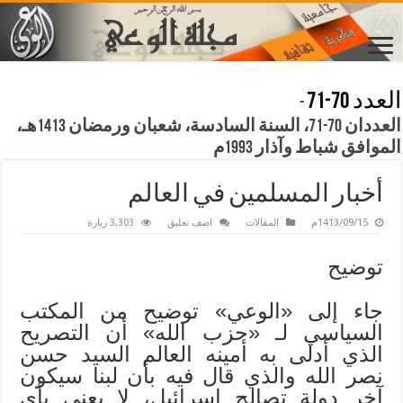
العدد 70-71
-
العددان 70-71، السنة السادسة، شعبان ورمضان 1413هـ،
الموافق شباط وآذار 1993م
أخبار المسلمين في العالم
1413/09/15م
المقالات
اضف تعليق
3,303 زيارة
توضيح
جاء إلى «الوعي» توضيح من المكتب
السياسي لـ «حزب الله» أن التصريح
الذي أدلى به أمينه العالم السيد حسن
نصر الله والذي قال فيه بأن لبنا سيكون
آخر دولة تصالح إسرائيل، لا يعني بأي