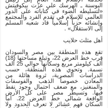
البوسنة ـ الهرسك علي عزّت بيكوفيتش
«لتسليطه الضوء في كتاباته على الدور
العالمي للإسلام في تقدم الفرد والمجتمع
وإنشائه حزباً إسلامياً قاد شعبه المسلم
إلى الاستقلال» .
أهل مثلث حلايب
تقع هذه المنطقة بين مصر والسودان
قرب خط العرض 22، وتبلغ مساحتها (18)
ألف كيلومتر مربع وسكانها حوالي 25 ألف
نسمة. وتحوي هذه المنطقة، حسب
الدراسات المصرية، ثروة هائلة من
المعادن خصوصاً الذهب والفوسفات
والمنغنيز، مع ضعف احتمال وجود نفط
فيها. وتسيطر مصر على كل الأرض
الواقعة شمالي خط العرض 22. أما
السكان فهم عشائر لا تعرف الحدود ولا