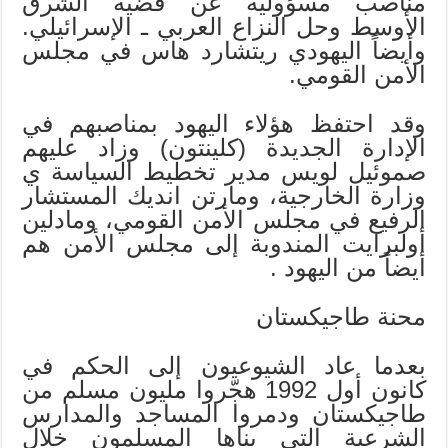
مناصب مسؤولية عن قضية الشرق
الأوسط وحل النزاع العربي ـ الإسرائيلي.
وأيضاً اليهودي ريتشارد هاس في مجلس
الأمن القومي.
وقد احتفظ هؤلاء اليهود بمناصبهم في
الإدارة الجديدة (كلينتون) وزاد عليهم
صموئيل لويس مدير تخطيط السياسة ي
وزارة الخارجية، ومارتن انديك المستشار
الرفيع في مجلس الأمن القومي، ومادلين
أولبرايت المندوبة إلى مجلس الأمن هم
أيضاً من اليهود .
محنة طاجيكستان
بعدما عاد الشيوعيون إلى الحكم في
كانون أول 1992 هجّروا مليون مسلم من
طاجيكستان ودمروا المساجد والمدارس
الشرعية التي بناها المسلمون خلال