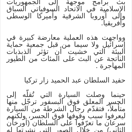
بث برامج موجهة إلى الجمهوريات
الإسلامية في الاتحاد السوفياتي السباق
وإلى أوروبا الشرقية وأميركا الوسطى
وأفريقيا.
وواجهت هذه العملية معارضة كبيرة في
إسرائيل ولا سيما من قبل جمعية حماية
البيئة التي خشيت أن تؤثر الذبذبات
الناتجة عن البث على المئات من الطيور
المهاجرة .
حفيد السلطان عبد الحميد زار تركيا
حينما وصلت السيارة التي تُقلّه إلى
الجسر المعلق فوق البسفور ترجّل منها
متأملاً، فتقدّم رجال الشرطة من السيارة
ليعرفوا سبب وقوفها فوق الجسر، ولكنهم
سرعان ما تعرّفوا على السلطان (أورخان
الثاني) من خلال الصور التي نشرتها له