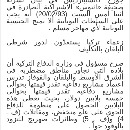
صحيفة «اثنوس» الاشتراكية الصادرة في
أثنيا أمس السبت (20/02/93) أنه يجب
على السلطات اليونانية ألا تمنح الجنسية
اليونانية لأي مهاجر مسلم .
زعماء تركيا يستعدّون لدور شرطي
البلقان بالتكليف
صرح مسؤول في وزارة الدفاع التركية أن
بلاده التي تجاور مناطق مضطربة في
الشرق الأوسط والبلقان والقوقاز تدرس
اعتماد مشاريع دفاعية تقدر قيمتها بحوالي
مشاريع دفاعية تقدر قيمتها بحوالي
خمسة بلايين دولار، بحيث تغطي هذه
البلايين الحصول على منظومة للدفاع
الجوي على علو منخفض، ومقاتلات (ف ـ
4) و(ف ـ 5) وطائرات صهريج للتزود
بالوقود جواً .