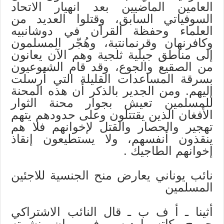
العامين الماضيين بعد انهيار الاتحاد
السوفياتي السابق، وقتلوا العديد من
العلماء وحفظة القرآن في دوشانبيه
وكافرنهان وقرنمانتبة، وهُجّر المسلمون
إلى مناطق جبلية ثلجية وهم الآن يعانون
من الصقيع والجوع، وقد قام الشيوعيون
بسرقة المساعدات القليلة التي أُرسلت
إليهم. ومن الجدير بالذكر أن هذه المحنة
للمسلمين تعيش بجوار محنة الثوار
الأفغان الذين يقتتلون وعلى حدودهم يتهم
تهجير والحصار والقتل لإخوانهم فلا هم
ينقذون أنفسهم، ولا يستطيعون إنقاذ
إخوانهم الطاجيك .
نائب يوناني يعارض منح الجنسية للاجئين
المسلمين
أثينا ـ أ ف ب ـ قال النائب الاشتراكي
جورج كاتسيبارديس في بيان نشرته