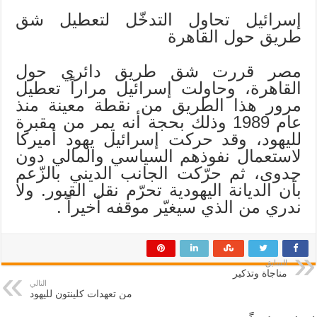
إسرائيل تحاول التدخّل لتعطيل شق
طريق حول القاهرة
مصر قررت شق طريق دائري حول
القاهرة، وحاولت إسرائيل مراراً تعطيل
مرور هذا الطريق من نقطة معينة منذ
عام 1989 وذلك بحجة أنه يمر من مقبرة
لليهود، وقد حركت إسرائيل يهود أميركا
لاستعمال نفوذهم السياسي والمالي دون
جدوى، ثم حرّكت الجانب الديني بالزّعم
بأن الديانة اليهودية تحرّم نقل القبور. ولا
ندري من الذي سيغيّر موقفه أخيراً .
السابق
مناجاة وتذكير
التالي
من تعهدات كلينتون لليهود