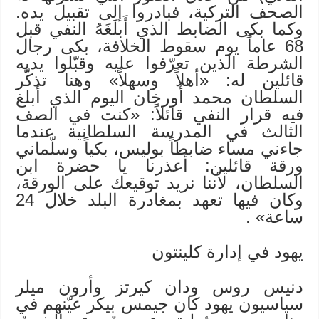
الصحف التركية، فبادروا إلى تقبيل يده.
وكما بكى الضابط الذي أَبلَغَهُ النفي قبل
68 عاماً يوم سقوط الخلافة، بكى رجال
الشرطة الذين تعرّفوا عليه وقبّلوا يديه
قائلين له: «أهلاً وسهلاً» وهنا تذكّر
السلطان محمد أورخان اليوم الذي أبلغ
فيه قرار النفي قائلاً: «كنت في الصف
الثالث في المدرسة السلطانية عندما
جاءني مساء ضابطاً بوليس، بكياً وسلّماني
ورقة قائلين: أعذرنا يا حضرة ابن
السلطان، لأننا نريد توقيعك على الورقة،
وكان فيها تعهد بمغادرة البلد خلال 24
ساعة» .
يهود في إدارة كلينتون
دنيس روس ودان كيرتز وأرون ميلر
سياسيون يهود كان جيمس بيكر عيّنهم في