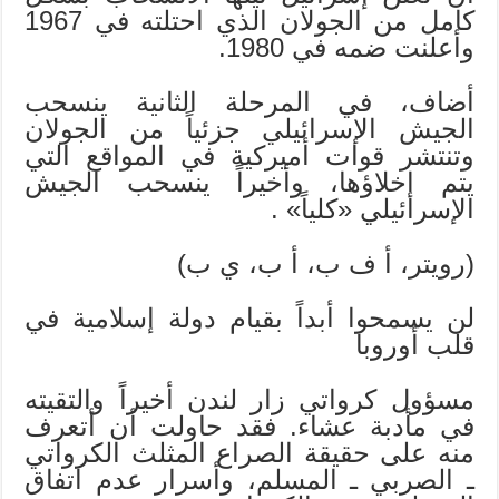
كامل من الجولان الذي احتلته في 1967
وأعلنت ضمه في 1980.
أضاف، في المرحلة الثانية ينسحب
الجيش الإسرائيلي جزئياً من الجولان
وتنتشر قوات أميركية في المواقع التي
يتم إخلاؤها، وأخيراً ينسحب الجيش
الإسرائيلي «كلياً» .
(رويتر، أ ف ب، أ ب، ي ب)
لن يسمحوا أبداً بقيام دولة إسلامية في
قلب أوروبا
مسؤول كرواتي زار لندن أخيراً والتقيته
في مأدبة عشاء. فقد حاولت أن أتعرف
منه على حقيقة الصراع المثلث الكرواتي
ـ الصربي ـ المسلم، وأسرار عدم اتفاق