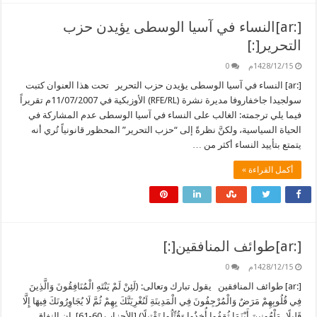
[:ar]النساء في آسيا الوسطى يؤيدن حزب
التحرير[:]
1428/12/15م
0
[:ar] النساء في آسيا الوسطى يؤيدن حزب التحرير تحت هذا العنوان كتبت
سولجيدا جاخفاروفا مديرة نشرة (RFE/RL) الأوزبكية في 11/07/2007م تقريراً
فيما يلي ترجمته: الغالب على النساء في آسيا الوسطى عدم المشاركة في
الحياة السياسية، ولكنَّ نظرةً إلى “حزب التحرير” المحظور قانونياً تُري أنه
يتمتع بتأييد النساء أكثر من …
أكمل القراءة »
[:ar]طوائف المنافقين[:]
1428/12/15م
0
[:ar] طوائف المنافقين يقول تبارك وتعالى: (لَئِنْ لَمْ يَنْتَهِ الْمُنَافِقُونَ وَالَّذِينَ
فِي قُلُوبِهِمْ مَرَضٌ وَالْمُرْجِفُونَ فِي الْمَدِينَةِ لَنُغْرِيَنَّكَ بِهِمْ ثُمَّ لَا يُجَاوِرُونَكَ فِيهَا إِلَّا
قَلِيلًا، مَلْعُونِينَ أَيْنَمَا ثُقِفُوا أُخِذُوا وَقُتِّلُوا تَقْتِيلًا) [الأحزاب 60-61]. إن النفاق