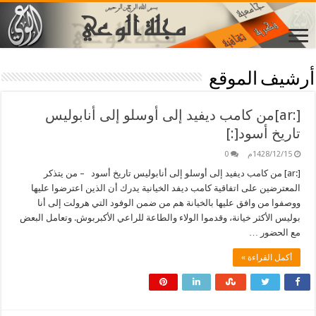
أرشيف الموقع
[:ar]من كامب ديفيد إلى أوسلو إلى أنابوليس
تاريخ أسود[:]
1428/12/15م
0
[:ar] من كامب ديفيد إلى أوسلو إلى أنابوليس تاريخ أسود – من يتذكر
المعترضين على اتفاقية كامب ديفد الخيانية يدرك أن الذين اعترضوا عليها
ووصفوا من وافق عليها بالخيانة هم من ضمن الوفود التي هرولت إلى أنا
بوليس الأكثر خيانة، وقدموا الولاء والطاعة للراعي الأكبربوش. وتعامل البعض
مع الحضور …
أكمل القراءة »