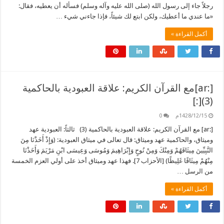
رجلاً جاء إلى رسول الله (صلى الله عليه وآله وسلم) فسأله أن يعطيه، فقال:
«ما عندي ما أعطيك، ولكن ابتع لك شيئاً، فإذا جاءني شيء …
أكمل القراءة »
[:ar]مع القرآن الكريم: علاقة العبودية بالحاكمية
(3)[:]
1428/12/15م
0
[:ar] مع القرآن الكريم: علاقة العبودية بالحاكمية (3) ثالثاً: العبودية عهد
وميثاق، والحاكمية عهد وميثاق: قال تعالى في ميثاق العبودية: (وَإِذْ أَخَذْنَا مِنَ
النَّبِيِّينَ مِيثَاقَهُمْ وَمِنْكَ وَمِنْ نُوحٍ وَإِبْرَاهِيمَ وَمُوسَى وَعِيسَى ابْنِ مَرْيَمَ وَأَخَذْنَا
مِنْهُمْ مِيثَاقًا غَلِيظًا) [الأحزاب 7]. فهذا عهد وميثاق أخذ على أولي العزم الخمسة
من الرسل …
أكمل القراءة »