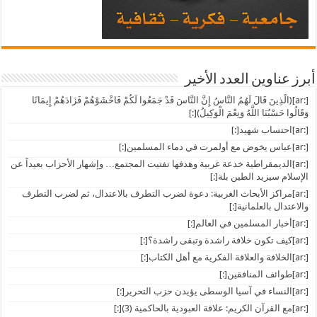
أبرز عناوين العدد الأخير
[:ar](الَّذِينَ قَالَ لَهُمُ النَّاسُ إِنَّ النَّاسَ قَدْ جَمَعُوا لَكُمْ فَاخْشَوْهُمْ فَزَادَهُمْ إِيمَانًا
وَقَالُوا حَسْبُنَا اللَّهُ وَنِعْمَ الْوَكِيلُ)[:]
[:ar]احتساب شهيد[:]
[:ar]عباس يخوض مع أولمرت في دماء المسلمين[:]
[:ar]الديمقراطية خدعة غربية وهدفها تفتيت المجتمع… وإشهار الأحزاب بعيداً عن
الإسلام سيزيد الطين بلة[:]
[:ar]مراكز الأبحاث الغربية: دعوة لضرب التطرف بالاعتدال، ثم لضرب التطرف
والاعتدال بالعلمانية[:]
[:ar]أخبار المسلمين في العالم[:]
[:ar]كيف تكون خلافة راشدة وتبقى راشدة؟[:]
[:ar]الخلافة والعلاقة الفكرية مع أهل الكتاب[:]
[:ar]طوائف المنافقين[:]
[:ar]النساء في آسيا الوسطى يؤيدن حزب التحرير[:]
[:ar]مع القرآن الكريم: علاقة العبودية بالحاكمية (3)[:]