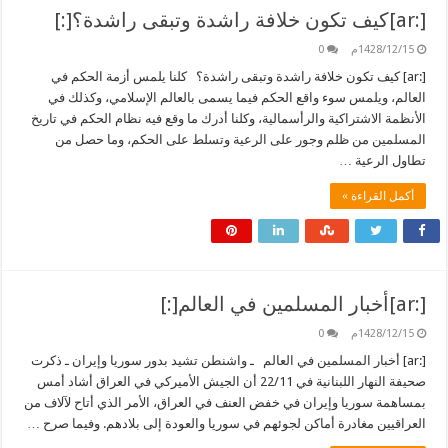
[:ar]كيف تكون خلافة راشدة وتبقى راشدة؟[:]
1428/12/15م
0
[:ar] كيف تكون خلافة راشدة وتبقى راشدة؟ كلنا يلمس أزمة الحكم في
العالم، ويلمس سوء واقع الحكم فيما يسمى بالعالم الإسلامي، وكذلك في
الأنظمة الاشتراكية والرأسمالية، وكلنا أدرك ما وقع فيه نظام الحكم في تاريخ
المسلمين من ظلم وجور على الرعية وتسلط على الحكم، وما حصل من
تطاول الرعية …
أكمل القراءة »
[:ar]أخبار المسلمين في العالم[:]
1428/12/15م
0
[:ar] أخبار المسلمين في العالم ـ واشنطن تشيد بدور سوريا وإيران ـ ذكرت
صحيفة النهار اللبنانية في 22/11 أن الجيش الأميركي في العراق أشاد أمس
بمساهمة سوريا وإيران في خفض العنف في العراق، الأمر الذي أتاح لآلاف من
العراقيين مغادرة أماكن لجوئهم في سوريا والعودة إلى بلادهم. وفيما صرح …