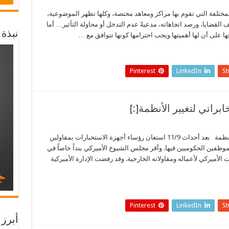
مختلفة التي تقوم بها مراكز ومعاهد مختصة، وكلها تظهر الموضوعية،
القضايا، ورصد اتجاهاته، مدعيةً عدم التدخل أو محاولة التأثير… أما
نبذة
 على أن لها أهميتها ويجب احترامها كونها تتوافق مع …
Pinterest
LinkedIn
S
[:ar] عودة أميركا إلى العمل المخابراتي لتغيير الأنظمة بعد أحداث 11/9 استعان رؤساء أجهزة الاستخبارات بمقاولين
فين الحكوميين فيها. وأقر مجلس الشيوخ الأميركي بنداً خاصاً في
 الأميركي لأعماله ومقاولاته الخارجية. وقد رفضت الإدارة الأميركية
Pinterest
LinkedIn
S
أبرز 