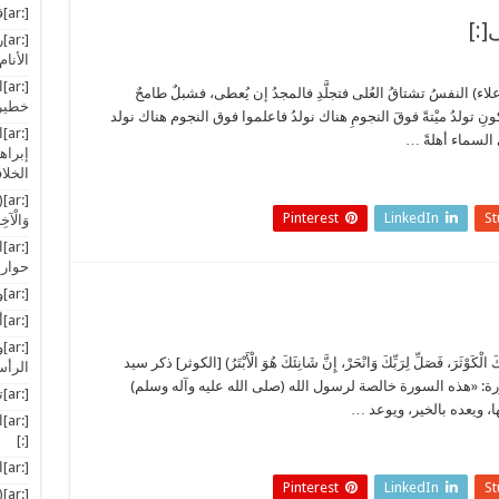
[:ar]قرارات القمم العربية: سراب بقيعة…[:]
[:
الأنام[
[:
علاء) النفسُ تشتاقُ العُلى فتجلَّدِ فالمجدُ إن يُعطى، فشبلٌ طامحٌ
خطير ع
ِ تولدُ ميْتةً فوقَ النجومِ هناك نولدُ فاعلموا فوق النجوم هناك نولد
[:
ي السماء أهلةً …
إبراه
الخلاف
[:r
Pinterest
LinkedIn
S
وَالْآخِر
[:
حوار 
[:ar]وزراء إعلام «كم الأفواه»[:]
[:ar]أخبار المسلمين في العالم[:]
[:
َاكَ الْكَوْثَرَ، فَصَلِّ لِرَبِّكَ وَانْحَرْ، إِنَّ شَانِئَكَ هُوَ الْأَبْتَرُ) [الكوثر] ذكر سيد
الرأس
: «هذه السورة خالصة لرسول الله (صلى الله عليه وآله وسلم)
[:ar]تدويل القضايا والأزمات: انتحار وليس حلاً[:]
 ويعده بالخير، ويوعد …
[:
[:]
[:ar]الطب في النظام الرأسمالي (2)[:]
Pinterest
LinkedIn
S
[:ar](إِنَّا أَعْطَيْنَاكَ الْكَوْثَرَ)[:]