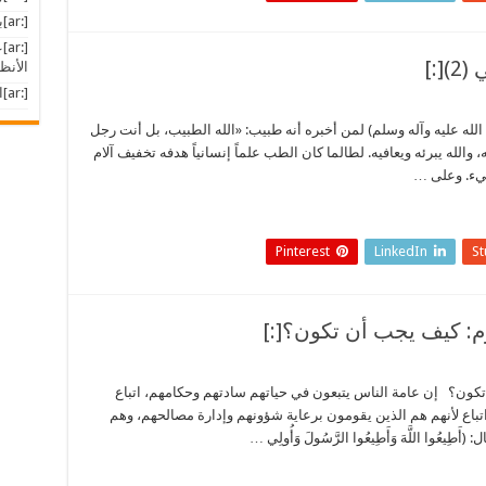
[:ar]بل نصرنا إذ نعتلي هام الدنى[:]
[:
الأنظ
[:ar]استطلاعات مشبوهة[:]
ظام الرأسمالي (2) قال (صلى الله عليه وآله وسلم) لمن أخبره أنه طبيب: «الله الطبيب، بل أنت رجل
والله يبرئه ويعافيه. لطالما كان الطب علماً إنسانياً هدفه تخفيف آلام
شيء. وعلى …
Pinterest
LinkedIn
S
أن تكون؟ إن عامة الناس يتبعون في حياتهم سادتهم وحكامهم، اتباع
 اتباع لأنهم هم الذين يقومون برعاية شؤونهم وإدارة مصالحهم، وهم
يعُوا اللَّهَ وَأَطِيعُوا الرَّسُولَ وَأُولِي …