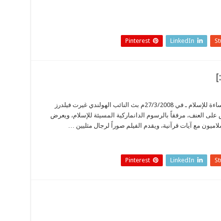
Pinterest
LinkedIn
S
[:ar] أخبار المسلمين في العالم ـ إصرار على الإساءة للإسلام ـ في 27/3/2008م بث النائب الهولندي غيرت فيلدرز
ض على العنف، مرفقاً بالرسوم الدانماركية المسيئة للإسلام، ويعرض
Pinterest
LinkedIn
S