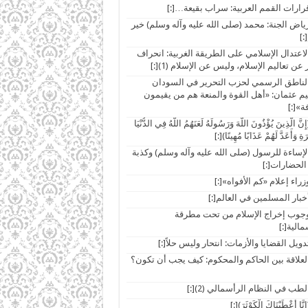
ar]رياض الجنة: محمد (صلى الله عليه وآله وسلم) خير
:]
ar]الاعتدال الإسلامي على الطريقة الغربية: انحراف
ن تعاليم الإسلام، وليس عن الإسلام (1)[:]
ar]الناطق الرسمي لحزب التحرير في السودان
يم عثمان: «أهل القوة والمنعة هم من يقيمون
ة»[:]
a](إِنَّ الَّذِينَ يُؤْذُونَ اللَّهَ وَرَسُولَهُ لَعَنَهُمُ اللَّهُ فِي الدُّنْيَا
َةِ وَأَعَدَّ لَهُمْ عَذَابًا مُهِينًا)[:]
ar]الإساءة للرسول (صلى الله عليه وآله وسلم) وكذبة
الحضارات[:]
ar]وجوب إخراج الإسلام من تحت مطرقة
مالية[:]
ar]العلاقة بين الحاكم والمحكوم: كيف يجب أن تكون؟