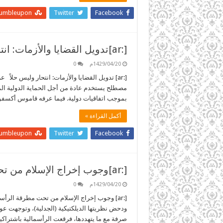
tumbleupon
Twitter
Facebook
[:ar]تدويل القضايا والأزمات: انتحار وليس حلاً[:]
1429/04/20م
0
مصطلح يستخدم عادة من أجل الحماية الدولية المت
بموجب اتفاقيات دولية. فيما عرفه قاموس أكسفور
أكمل القراءة »
tumbleupon
Twitter
Facebook
[:ar]وجوب إخراج الإسلام من تحت مطرقة الرأسمالية[:]
1429/04/20م
0
[:ar] وجوب إخراج الإسلام من تحت مطرقة الرأسم
ودحض نظريتها الديلكتيكية (الجدلية)، وتوجهت عوض
صرفة مع ما يتهددها، فرقعت الرأسمالية باشتراكي