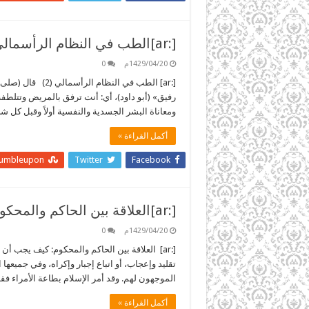
[:ar]الطب في النظام الرأسمالي (2)[:]
1429/04/20م
0
[:ar] الطب في الن
رفيق» (أبو داود)، أي: أنت ترفق بالمريض وتتلطفه، 
ومعاناة البشر الجسدية والنفسية أولاً وقبل كل 
أكمل القراءة »
tumbleupon
Twitter
Facebook
[:ar]العلاقة بين الحاكم والمحكوم: كيف يجب أن تكون؟[:]
1429/04/20م
0
[:ar] العلاقة بين الحاكم والمحكوم: كيف يجب 
تقليد وإعجاب، أو اتباع إجبار وإكراه، وفي جميعها
الموجهون لهم. وقد أمر الإسلام بطاعة الأمراء فقال: (أَطِ
أكمل القراءة »