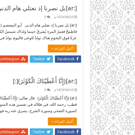
[:ar]بل نصرنا إذ نعتلي هام الدنى[:]
1429/04/20م
0
[:ar] بل نصرنا إذ نعتلي هام الدنى أبو المعتصم (
فاطمحْ فعمرُ المرءِ يُشرقُ حينما ولذاك شمسُ الكون
عزةً فوق النجومِ هناك نولدُ للوغى فاليومَ نولدُ ف
أكمل القراءة »
tumbleupon
Twitter
Facebook
[:ar](إِنَّا أَعْطَيْنَاكَ الْكَوْثَرَ)[:]
1429/04/20م
0
[:ar] (إِنَّا أَعْطَيْنَاكَ الْكَوْثَرَ) قال تعالى: (إِنَّا أَعْطَيْن
قطب، رحمه الله، في ظلاله في تفسير هذه السورة
كسورة الضحى وسورة الشرح، يسري عنه ربه فيها،
أكمل القراءة »
tumbleupon
Twitter
Facebook