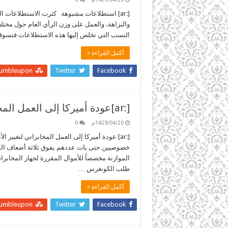
[:ar] استطلاعات مشبوهة كثرت الاستطلاعات ال
والنزاهة، والعمل على وزن الرأي العام حول مختلف 
النسب التي تخلص إليها هذه الاستطلاعات فتسوقها
أكمل القراءة »
tumbleupon
Twitter
Facebook
[:ar]عودة أميركا إلى العمل المخابراتي لتغيير الأنظمة[:]
1429/04/20م
0
خصوصيين حتى بات عددهم يفوق ثلاثة أضعاف الموظ
الموازنة مخصصاً للأموال المقررة لجهاز المخابرات
طلب الكونغرس …
أكمل القراءة »
tumbleupon
Twitter
Facebook