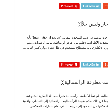
Pinterest
LinkedIn
S
[:ar] تدويل القضايا والأزمات: انتحار وليس حلاً عرفت موسوعة الأمم المتحدة التدويل “Internationalization” بأنه
عددة الأطراف، لإقليم من الأرض أو مناطق مائية أو قنوات، ويتم
د الإنكليزي بأنه مصطلح يستخدم في ظل نظام دولي كبير، لغاية …
Pinterest
LinkedIn
S
الية لم تعبأ الأنظمة الرأسمالية كثيراً بمجادلة الفكرة الشيوعية
اً عن ذلك بحكم طبيعة الرأسمالية البراغماتية إلى التعاطي بواقعية
ة مكنتها من الصمود إلى درجة التباهي أمام شعارات المعكسر