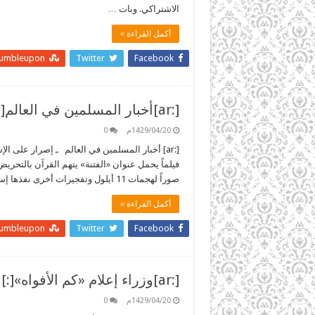
الاشتراكي. وبات …
أكمل القراءة »
tumbleupon
Twitter
Facebook
[:ar]أخبار المسلمين في العالم[:]
1429/04/20م
0
فيلماً يحمل عنوان «الفتنة» يتهم القرآن بالتحري
صوراً لهجمات 11 أيلول وتفجيرات أخرى نفذها إسلاميون مع آيات قرآنية، ويقدم الفيلم صوراً لرجال مثليين …
أكمل القراءة »
tumbleupon
Twitter
Facebook
[:ar]وزراء إعلام «كم الأفواه»[:]
1429/04/20م
0