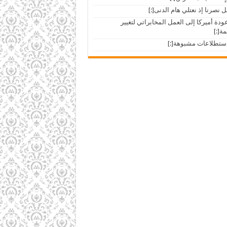
ar]عودة أميركا إلى العمل المخابراتي لتغيير
مة[:]