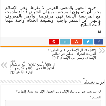
– حرية التعبير بالمعنى الغربي لا نقرها. وفي الإسلام
يجب أن يتم وزن المرجعية بميزان الشرع، فإذا تصادمت
مع المرجعية الدينية فهي مرفوضة. والأمر بالمعروف
والنهي عن المنكر واجب، ونصيحة الحكام واجبة مهما
كانت النتائج.
[:]
السابق
[:ar]الاعتدال الإسلامي على الطريقة
الغربية: انحراف خطير عن تعاليم
الإسلام، وليس عن الإسلام (1)[:]
التالي
[:ar](إِنَّ الَّذِينَ يُؤْذُونَ اللَّهَ وَرَسُولَهُ
لَعَنَهُمُ اللَّهُ فِي الدُّنْيَا وَالْآخِرَةِ وَأَعَدَّ
لَهُمْ عَذَابًا مُهِينًا)[:]
اترك تعليقاً
لن يتم نشر عنوان بريدك الإلكتروني.
الحقول الإلزامية مشار إليها بـ
*
التعليق
*