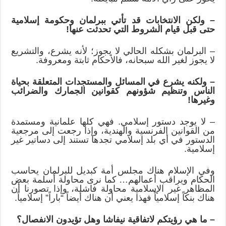
– ولكن الانتخابات قد تأتي ببرلمان وحكومة إسلامية
حتى قبل قيام الشروط التي تحدثت عنها!
– البرلمان بشكله الحالي لا يجوز؛ لأنه يشرع، والتشريع
لا يجوز لغير الله سبحانه، فالأحكام ثابتة ومعروفة.
– ولكنه يشرع في المسائل والمستجدات المتعلقة بحياة
الناس وتنظيم شؤونهم كقوانين الجمارك والضرائب
وغيرها!
– لا يوجد دستور إسلامي. فهي كلها علمانية ومستمدة
من القوانين الفرنسية والهندية، وإذا رجعت إلى مرجعية
الدستور في أي بلد إسلامي تجدها تستند إلى دساتير غير
إسلامية.
وفي الإسلام هناك مجلس أمة كبديل للبرلمان يحاسب
الحكام ويراقب أعمالهم… كما نرى محاولة أسلمة بعض
المظاهر غير الإسلامية محاولة فاشلة، وإذا تصورنا أن
هناك بنكاً إسلامياً فهذا يعني أن هناك أيضاً “باراً” إسلامياً.
– ما هي رؤيتكم لاتفاقية نيفاشا وهل تؤيدون الانفصال؟