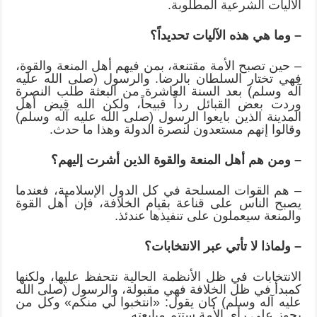
الآليات الشرعية المطلوبة.
– وما هي هذه الآليات تحديداً؟
– حين تصبح الأمة مقتنعة، بمن فيهم أهل المنعة والقوة،
فهي تختار السلطان بالرضا. والرسول (صلى الله عليه
آله وسلم) بعد السنة العاشرة من البعثة طلب النصرة
وردت بعض القبائل رداً قبيحاً، ولكن الله قيض أهل
المدينة الذين بايعوا الرسول (صلى الله عليه آله وسلم)
وقالوا إنهم مستعدون لنصرة الدولة وهذا ما حدث.
– ومن هم أهل المنعة والقوة الذين أشرت إليهم؟
– هم القوات المسلحة في كل الدول الإسلامية، فعندما
يصبح الناس على قناعة بقيام الخلافة، فإن أهل القوة
والمنعة سيعملون على تنفيذها عندئذ.
– ولماذا لا تأتي عبر الانتخابات؟
الانتخابات في ظل الأنظمة الحالية نتحفظ عليها، ولكنها
كمبدأ في ظل الخلافة فهي مقبولة، والرسول (صلى الله
عليه آله وسلم) كان يقول: «انتخبوا لي منكم» وكل من
يحوز على رأي الأمة ستتم مبايعته.