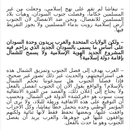
– نيفاشا لم تقم على نهج إسلامي، وجعلت من غير
المسلمين حكاماً، وفصلت جنوب السودان، وهيأت بلاد
المسلمين للانفصال، ونحن ضد الانفصال لأن الجنوب
أرض إسلامية رويت بدماء المسلمين ولا يجوز التفريط
فيها.
– ولكن الولايات المتحدة والغرب يريدون وحدة السودان
على أساس ما يسمى بالسودان الجديد الذي يزاحم فيه
المشروع الجديد الهوية الإسلامية ولا يسمح للشمال
بإقامة دولة إسلامية؟
– الغرب يهدف إلى فصل الجنوب وتمزيق الشمال هذه
هي استراتيجيتهم، والحديث غير ذلك تصور غير صحيح،
فإذا فصلنا الجنوب هل سيدعوننا نحكم الشمال
بالإسلام؟ والواقع يقول الآن إن الجنوب انفصل بالفعل
ولا يحتاج إلى إعلان ذلك، والقصد من الفترة الانتقالية
ست سنوت هو «فركشة» الدولة في الشمال. ونحسب
أن التوقيع على هذه الاتفاقية ورطة للبلاد، ولا نرى أن
المؤتمر الوطني وحده يتحمل خطأ نيفاشا، وكل الأحزاب
وافقت عليها، وبعضها تحفظ فقط لأنها ثنائية ولكنهم
يوافقون عليها في جوهرها، والغرب يريد أن يفصل
الجنوب وهو ما حدث بالفعل.