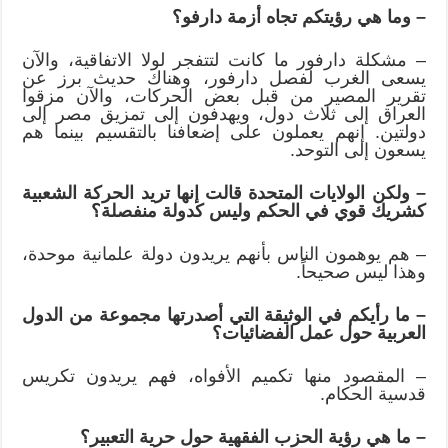
– وما هي رؤيتكم تجاه أزمة دارفو؟
– مشكلة دارفور ما كانت لتتفجر لولا الاتفاقية، والآن
يسعى الغرب لفصل دارفور، وهناك حديث برز عن
تقرير المصير من قبل بعض الحركات، والآن مزقوا
العراق إلى ثلاث دول، ويهدفون إلى تمزيق مصر إلى
دولتين. إنهم يعملون على إضعافنا بالتقسيم بينما هم
يسعون إلى التوحد.
– ولكن الولايات المتحدة قالت إنها تريد الحركة الشعبية
كشريك قوي في الحكم وليس كدولة منفصلة؟
– هم يوهمون الناس بأنهم يريدون دولة علمانية موحدة،
وهذا ليس صحيحاً.
– ما رأيكم في الوثيقة التي أصدرتها مجموعة من الدول
العربية حول عمل الفضائيات؟
– المقصود منها تكميم الأفواه، فهم يريدون تكريس
قدسية الحكام.
– ما هي رؤية الحزب الفقهية حول حرية التعبير؟