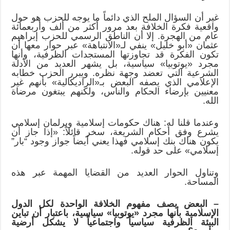
غير أن السؤال الملح الذي دائماً ما يوجه للحزب هو حول
واقعية فكرة الخلافة بعد مرور أكثر من ألف وأربعمائة
عام من الهجرة. إلا أن الناطق الرسمي للحزب إبراهيم
عثمان «أبو خليل» ينفي لـ«الانتباهة» عبر حوار معها أن
تكون الفكرة قد تجاوزتها المستجدات الظرفية، وأنها
مجرد «يوتوبيا» سياسية، بل يشهر العديد من الأدلة
الشرعية التي تعضد وجهة نظره. ويبرر الحزب خطابه
الإعلامي الذي يصفه البعض بـ«الراديكالية» بأنهم غير
معنيين بإرضاء الحكام والناس، ولكنهم يبتغون مرضاة
الله.
وعندما قلنا له: هناك حكومات إسلامية وبرلمان إسلامي
يشرع وفق أحكام الشريعة، سخر قائلاً: «إذا جاز أن
يكون هناك بنك إسلامي فهذا يعني أيضاً جواز وجود “بار”
إسلامي» على حد قوله.
وتناول الحوار العديد من القضايا المهمة عبر هذه
المساحة.
– البعض يصف مفهوم الخلافة الواحدة لكل الدول
الإسلامية بأنها مجرد «يوتوبيا» سياسية، باعتبار أن تباين
البيئة الظرفية سياسياً واجتماعياً لا يشكل أرضية