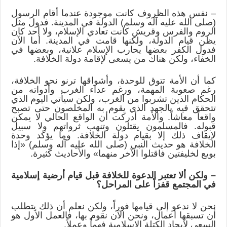
– نفس هذه الظروف كانت موجودة عندما أقام الرسول
(صلى الله عليه آله وسلم) الدولة في المدينة. فدول مثل
الروم والفرس وقريش كانت تعادي الإسلام، ولا أحد كان
يظن قيام الدولة، ولكنها قامت في المدينة. أما الآن
فدول الكفر بعضها يحارب الإسلام علانية، وبعضها في
الخفاء، ولكن هناك من يسعى لإقامة دولة الخلافة.
كما أن الأمة تتوق للوحدة، وأشواقها ترنو نحو الخلافة،
رغم صعوبة المهمة، ورغم عداء الغرب وأدواته من
الحكام الذين تشربوا من الغرب، ولكن سيأتي اليوم الذي
تتحقق فيه بالجهد الذي يقوم به المخلصون حتى تصبح
واقعاً معاشاً. والأمة أدركت أن الواقع الحالي لا يمكن
قبوله. فالمسلمون يقتلون وتنهب ثرواتهم ولا سبيل
لإيقاف ذلك إلا بقيام دولة الخلافة. وما يؤكد وحدة
الخلافة هو حديث النبي (صلى الله عليه آله وسلم) «إذا
بويع لخليفتين فاقتلوا الآخر منهما» والأحاديث كثيرة.
– ولكن ألا تعتبر الدعوة للخلافة قبل قيام أرضية إسلامية
في المجتمع قفزاً على المراحل؟
نحن لا ندعو إلى قيامها فوراً، ولكن نعلم أن ذلك يتطلب
أن تسبقها أعمال، ونحن الآن نقوم بها، فالعمل الأول هو
السعي لإيجاد الكتلة الإسلامية فهماً وعملاً.