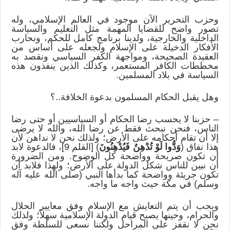
وحزب التحرير الآن موجود في العالم الإسلامي، وله
تصور واضح للقضايا المهمة مثل التعليم والسياسة
الداخلية والخارجية، ولدينا برنامج كامل للحكم، ونحارب
الأفكار الدخيلة على الإسلام ولجعله على أساس من
العقيدة الصحيحة، ومواجهة الكفر السياسي ونقصد به
مخططات الكافر المستعمر، وكذلك الذين ينفذون هذه
السياسة في بلاد المسلمين.
وهل يقبل الحكام المسلمون بدعوة الخلافة..؟
– حزبنا لا يحسب رضا الحكام أو السياسيين أو حتى رضا
الناس، فنحن نبحث فقط عن رضا الله، والله لا يرضى
إلا أن تقام أحكامه على الأرض؛ ولذلك نحن لا نداهن لأن
هذا نفاق (
وَدُّوا لَوْ تُدْهِنُ فَيُدْهِنُونَ
) [القلم 9]، فالدعوة لابد
أن تكون صريحة وواضحة كل الوضوح. ومن الضرورة
أن نبين للناس شكل الدولة على الأرض؛ ولهذا فلابد أن
تكون جريئة وواضحة كما بدأها النبي (صلى الله عليه آله
وسلم) في مكة حيث واجه ما واجه.
ويجب أن يتم التعايش مع الإسلام وفق معايير الحلال
والحرام، وحينها يصبح قيام الدولة الإسلامية سهلاً؛ ولذلك
نحن لا نقفز على المراحل ولكننا نسعى للسلطة وفق