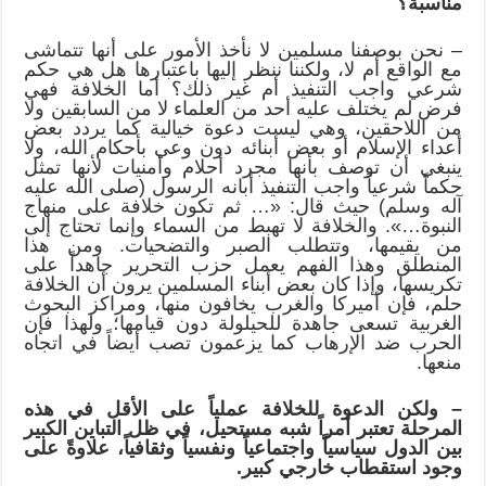
مناسبة؟
– نحن بوصفنا مسلمين لا نأخذ الأمور على أنها تتماشى
مع الواقع أم لا، ولكننا ننظر إليها باعتبارها هل هي حكم
شرعي واجب التنفيذ أم غير ذلك؟ أما الخلافة فهي
فرض لم يختلف عليه أحد من العلماء لا من السابقين ولا
من اللاحقين، وهي ليست دعوة خيالية كما يردد بعض
أعداء الإسلام أو بعض أبنائه دون وعي بأحكام الله، ولا
ينبغي أن توصف بأنها مجرد أحلام وأمنيات لأنها تمثل
حكماً شرعياً واجب التنفيذ أبانه الرسول (صلى الله عليه
آله وسلم) حيث قال: «… ثم تكون خلافة على منهاج
النبوة…». والخلافة لا تهبط من السماء وإنما تحتاج إلى
من يقيمها، وتتطلب الصبر والتضحيات. ومن هذا
المنطلق وهذا الفهم يعمل حزب التحرير جاهداً على
تكريسها، وإذا كان بعض أبناء المسلمين يرون أن الخلافة
حلم، فإن أميركا والغرب يخافون منها، ومراكز البحوث
الغربية تسعى جاهدة للحيلولة دون قيامها؛ ولهذا فإن
الحرب ضد الإرهاب كما يزعمون تصب أيضاً في اتجاه
منعها.
– ولكن الدعوة للخلافة عملياً على الأقل في هذه
المرحلة تعتبر أمراً شبه مستحيل، في ظل التباين الكبير
بين الدول سياسياً واجتماعياً ونفسياً وثقافياً، علاوةً على
وجود استقطاب خارجي كبير.