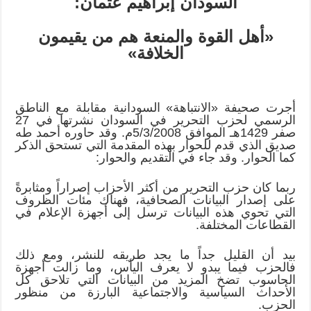
السودان إبراهيم عثمان:
«أهل القوة والمنعة هم من يقيمون
الخلافة»
أجرت صحيفة «الانتباهة» السودانية مقابلة مع الناطق
الرسمي لحزب التحرير في السودان نشرتها في 27
صفر 1429هـ الموافق 5/3/2008م. وقد حاوره أحمد طه
صديق الذي قدم للحوار بهذه المقدمة التي تستحق الذكر
كما الحوار. وقد جاء في التقديم والحوار:
ربما كان حزب التحرير من أكثر الأحزاب إصراراً ومثابرةً
على إصدار البيانات الصحافية، فهناك مئات الظروف
التي تحوي هذه البيانات ترسل إلى أجهزة الإعلام في
القطاعات المختلفة.
بيد أن القليل جداً ما يجد طريقه للنشر، ومع ذلك
فالحزب فيما يبدو لا يعرف اليأس، وما زالت أجهزة
الحاسوب تضخ المزيد من البيانات التي تلاحق كل
الأحداث السياسية والاجتماعية البارزة من منظور
الحزب.