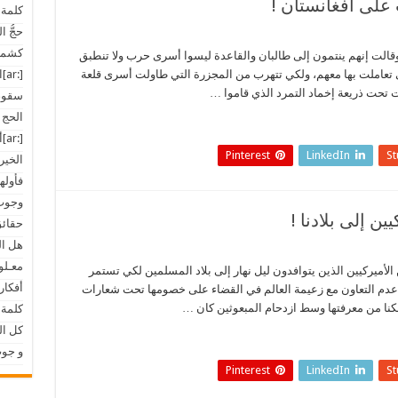
 على أفغانستان !
كلمة 
حجُّ ا
كشمير
قالت إنهم ينتمون إلى طالبان والقاعدة ليسوا أسرى حرب ولا تنطبق
 تعاملت بها معهم، ولكي تتهرب من المجزرة التي طاولت أسرى قلعة
[:ar]العداء الصليبي للإسلام[:]
تحت ذريعة إخماد التمرد الذي قاموا …
سقوط 
الحج 
[:ar]أخبار المسلمين في العالم[:]
Pinterest
LinkedIn
S
الخير
فأوله
وجوب 
ن إلى بلادنا !
حقائق
هل الل
معـلوم
يركيين الذين يتوافدون ليل نهار إلى بلاد المسلمين لكي تستمر
أفكار
عدم التعاون مع زعيمة العالم في القضاء على خصومها تحت شعارات
ا من معرفتها وسط ازدحام المبعوثين كان …
كلمة 
كل ال
و جو
Pinterest
LinkedIn
S