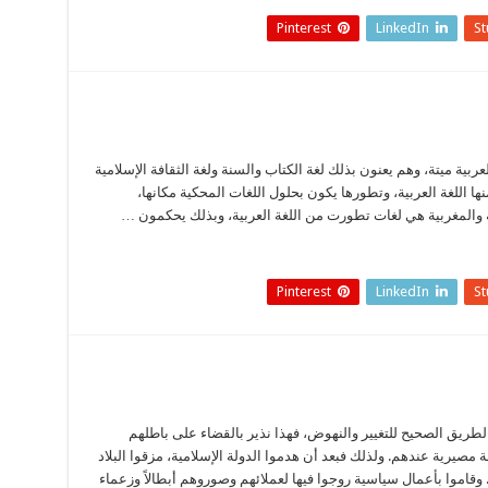
Pinterest
LinkedIn
S
ة ميتة، وهم يعنون بذلك لغة الكتاب والسنة ولغة الثقافة الإسلامية
نها اللغة العربية، وتطورها يكون بحلول اللغات المحكية مكانها،
ة والمغربية هي لغات تطورت من اللغة العربية، وبذلك يحكمون …
Pinterest
LinkedIn
S
يق الصحيح للتغيير والنهوض، فهذا نذير بالقضاء على باطلهم
صيرية عندهم. ولذلك فبعد أن هدموا الدولة الإسلامية، مزقوا البلاد
طير. وقاموا بأعمال سياسية روجوا فيها لعملائهم وصوروهم أبطالاً وزعماء