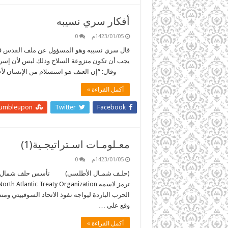
أفكار سري نسيبه
1423/01/05م
0
قال سري نسيبه وهو المسؤول عن ملف القدس في م
يجب أن تكون منزوعة السلاح وذلك ليس لأن إسرا
وقال: “إن العنف هو استسلام من الإنسان لأخ
أكمل القراءة »
tumbleupon
Twitter
Facebook
معـلومـات اسـتراتيجـية(1)
1423/01/05م
0
الحرب الباردة ليواجه نفوذ الاتحاد السوفييتي وم
وقع على …
أكمل القراءة »