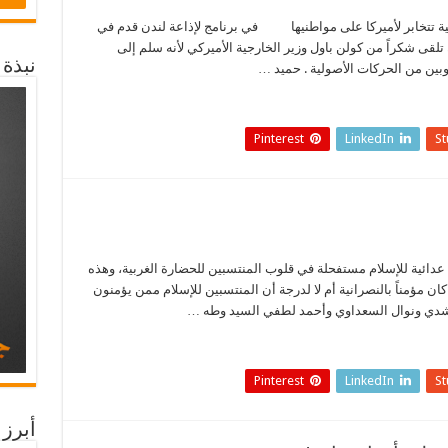
دانية تتخابر لأميركا على مواطنيها في برنامج لإذاعة لندن قدم في
ه بأن السودان تلقى شكراً من كولن باول وزير الخارجية الأميركي لأنه سلم إلى
نبذة
ين من الحركات الأصولية . حميد …
Pinterest
LinkedIn
S
صفة عدائية للإسلام مستفحلة في قلوب المنتسبين للحضارة الغربية، وهذه
مؤمناً بالنصرانية أم لا لدرجة أن المنتسبين للإسلام ممن يؤمنون
رشدي ونوال السعداوي وأحمد لطفي السيد وطه …
Pinterest
LinkedIn
S
أبرز 