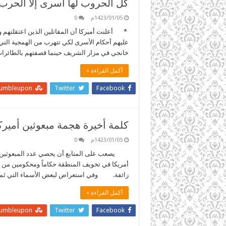
كل الحروب لها أسرى إلاّ الحرب
1423/01/05م
0
* أعلنت أميركا أن المقاتلين الذين اعتقلتهم و
عليهم أحكام الأسرى لكي تتهرب من الهمجية التي
خانجي في مزار الشريف حينما قصفتهم بالطائرات 
أكمل القراءة »
tumbleupon
Twitter
Facebook
كلمة أخيرة هجمة مبعوثين أميركيي
1423/01/05م
0
يصعب على المتابع أن يحصي عدد المبعوثين الأم
أمريكا في تخويف المنطقة حكاماً ومحكومين من 
زائفة. وفي استعراض لبعض الأسماء التي تَمكن
أكمل القراءة »
tumbleupon
Twitter
Facebook