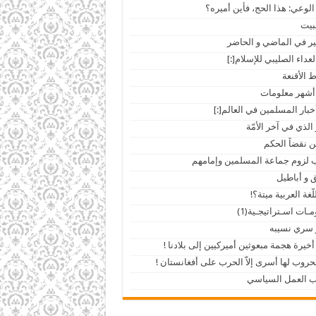
الوعي: هذا الحج، فأين أميره؟
لبيت
 في الماضي و الحاضر
الأقنعة
أشهر معلومات
 الذي في آخر الأمّة
ن نقضاً الحكم
لزوم جماعة المسلمين وإمامهم
 و أباطيل
ُّغة العربية ميتة؟!
ـات اسـتراتيجـية(1)
 سري نسيبه
أخيرة هجمة مبعوثين أميركيين إلى بلادنا !
حروب لها أسرى إلاّ الحرب على أفغانستان !
ب العمل السياسي