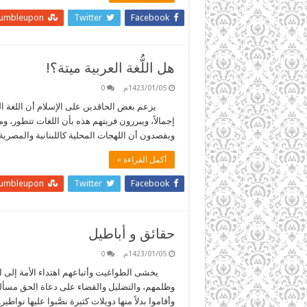
tumbleupon
Twitter
Facebook
هل اللُّغة العربية ميتة؟!
1423/01/05م
0
يزعم بعض الحاقدين على الإسلام أن اللغة العربي
إجمالاً، ويبررون فريتهم هذه بأن اللغات تتطور، وم
ويقصدون أن اللهجات المحلية كاللبنانية والمصري
أكمل القراءة »
tumbleupon
Twitter
Facebook
حقائق و أباطيل
1423/01/05م
0
يخشى الطواغيت وأتباعهم اهتداء الأمة إلى الطر
وظلمهم، والتضليل والقضاء على دعاة الحق مسألة م
وأقاموا بدلاً منها دويلات كثيرة نصَّبوا عليها نوا