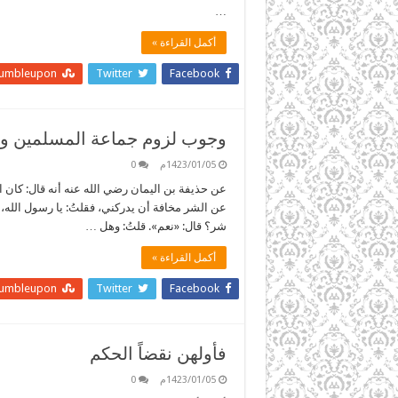
…
أكمل القراءة »
tumbleupon
Twitter
Facebook
وجوب لزوم جماعة المسلمين وإ
1423/01/05م
0
عن حذيفة بن اليمان رضي الله عنه أنه قال: كان ا
عن الشر مخافة أن يدركني، فقلتُ: يا رسول الله، إنا
شر؟ قال: «نعم». قلتُ: وهل …
أكمل القراءة »
tumbleupon
Twitter
Facebook
فأولهن نقضاً الحكم
1423/01/05م
0