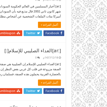
[:ar] أخبار المسلمين في العالم الحكومة السو
شهر كانون ثاني 2002 قال مذيع في
أميركا مئات الملفات الشخصية عن أشخاص مطلوب
أكمل القراءة »
tumbleupon
Twitter
Facebook
[:ar]العداء الصليبي للإسلام[:]
1437/12/18م
0
[:ar] العداء الصليبي للإسلام إن الصليبية هي 
الصفة مزروعة في قلب كل غربي بغض النظر إن كان 
بالحضارة الغربية يحملون هذه الصفة، فسلمان 
أكمل القراءة »
tumbleupon
Twitter
Facebook