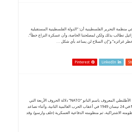
نظمة التحرير الفلسطينية أن: “الدولة الفلسطينية المستقبلية
ئيل تطالب بذلك ولكن لمصلحتنا الخاصة، وأن عسكرة النزاع خطأ”.
طر غرائزه” و”إن السلاح لن يساعد بأي شكل …
Pinterest
LinkedIn
S
(حلـف شمـال الأطلسي) تأسس حلف شمال الأطلنطي المعروف باسم الناتو “NATO” دلالة الحروف الأربعة التي
ترمز لاسمه North Atlantic Treaty Organization في 24 نيسان 1949 في أعقاب الحرب العالمية الثانية، وأثناء تصاعد
نظومته الاشتراكية، ثم منظومته الدفاعية العسكرية (حلف وارسو). وقد