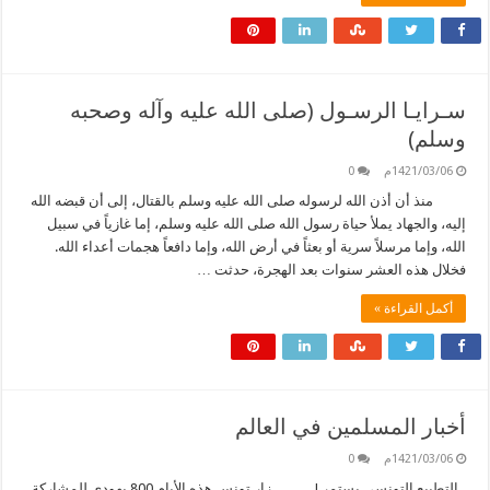
سـرايـا الرسـول (صلى الله عليه وآله وصحبه
وسلم)
1421/03/06م
0
منذ أن أذن الله لرسوله صلى الله عليه وسلم بالقتال، إلى أن قبضه الله
إليه، والجهاد يملأ حياة رسول الله صلى الله عليه وسلم، إما غازياً في سبيل
الله، وإما مرسلاً سرية أو بعثاً في أرض الله، وإما دافعاً هجمات أعداء الله.
فخلال هذه العشر سنوات بعد الهجرة، حدثت …
أكمل القراءة »
أخبار المسلمين في العالم
1421/03/06م
0
ـ التطبيع التونسي يستمر ! ـ زار تونس هذه الأيام 800 يهودي للمشاركة