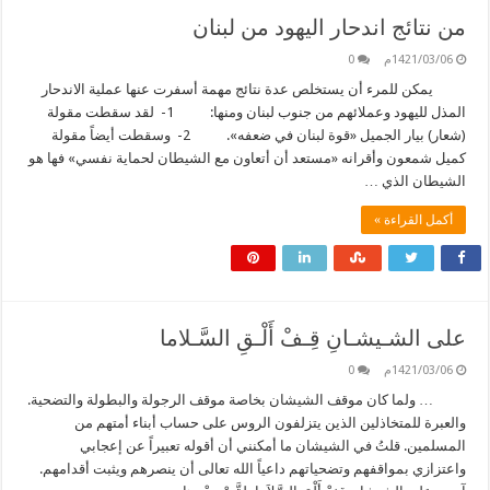
من نتائج اندحار اليهود من لبنان
1421/03/06م
0
يمكن للمرء أن يستخلص عدة نتائج مهمة أسفرت عنها عملية الاندحار
المذل لليهود وعملائهم من جنوب لبنان ومنها: 1- لقد سقطت مقولة
(شعار) بيار الجميل «قوة لبنان في ضعفه». 2- وسقطت أيضاً مقولة
كميل شمعون وأقرانه «مستعد أن أتعاون مع الشيطان لحماية نفسي» فها هو
الشيطان الذي …
أكمل القراءة »
على الشـيشـانِ قِـفْ أَلْـقِ السَّـلاما
1421/03/06م
0
… ولما كان موقف الشيشان بخاصة موقف الرجولة والبطولة والتضحية.
والعبرة للمتخاذلين الذين يتزلفون الروس على حساب أبناء أمتهم من
المسلمين. قلتُ في الشيشان ما أمكنني أن أقوله تعبيراً عن إعجابي
واعتزازي بمواقفهم وتضحياتهم داعياً الله تعالى أن ينصرهم ويثبت أقدامهم.