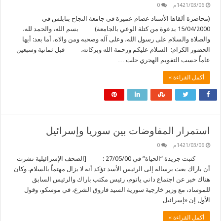
1421/03/06م
0
(محاضرة ألقاها الأستاذ عصام عميرة في جامعة النجاح بنابلس في
15/04/2000 بدعوة من كتلة الوعي بالجامعة) بسم الله، والحمد لله،
والصلاة والسلام على رسول الله، وعلى آله وصحبه ومن والاه، أما بعد: أيها
الحضور الكرام: السلام عليكم ورحمة الله وبركاته، قبل ثمانية وسبعين
عاماً حسب التقويم الهجري حلت …
أكمل القراءة »
استمرار المفاوضات بين سوريا وإسرائيل
1421/03/06م
0
كتبت جريدة “الحياة” في 27/05/00 : [الصحف الإسرائيلية نشرت
أن باراك بعث برسالة إلى الرئيس الأسد تؤكد أنه لا يزال مهتماً بالسلام. وكان
هناك خبر عن اجتماع داني ياتوم، رئيس مكتب باراك والرئيس السابق
للموساد، مع وزير خارجية سورية السيد فاروق الشرع، في موسكو، وقول
الأول إن «إسرائيل …
أكمل القراءة »