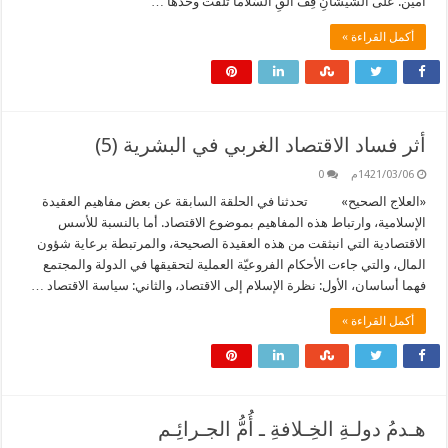
آمين. على الشيشانِ قِفْ أَلْقِ السَّلاَما تلقَّتْ وحْدها …
أكمل القراءة »
أثر فساد الاقتصاد الغربي في البشرية (5)
1421/03/06م
0
«العلاج الصحيح» تحدثنا في الحلقة السابقة عن بعض مفاهيم العقيدة
الإسلامية، وارتباط هذه المفاهيم بموضوع الاقتصاد. أما بالنسبة للأسس
الاقتصادية التي انبثقت من هذه العقيدة الصحيحة، والمرتبطة برعاية شؤون
المال، والتي جاءت الأحكام الفروعيّة العملية لتحقيقها في الدولة والمجتمع
فهما أساسان، الأول: نظرة الإسلام إلى الاقتصاد، والثاني: سياسة الاقتصاد …
أكمل القراءة »
هـدمُ دولـةِ الخِـلافةِ ـ أُمُّ الجـرائِـم