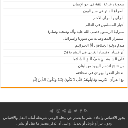
صعوبة زعزعة الثقة في جو الإيمان
الصراع الدائر في سيراليون
الـرأي و الـرأي الآخـر
أخبار المسلمين في العالم
سـرايـا الرسـول (صلى الله عليه وآله وصحبه وسلم)
استمرار المفاوضات بين سوريا وإسرائيل
هـدمُ دولـةِ الخِـلافةِ ـ أُمُّ الجـرائِـم
أثر فساد الاقتصاد الغربي في البشرية (5)
على الشـيشـانِ قِـفْ أَلْـقِ السَّـلاما
من نتائج اندحار اليهود من لبنان
اندحار العدو اليهودي في صحافته
مع القرآن الكريم: وَقَاتِلُوهُمْ حَتَّى لاَ تَكُونَ فِتْنَةٌ وَيَكُونَ الدِّينُ لِلّهِ
يجوز الاقتباس وإعادة نشر ما يصدر عن مجلة الوعي شريطة أمانة النقل والاقتباس
ودون بتر أو تأويل أو تعديل، وعلى أن يُذكر مصدر ما نقل أو نشر .