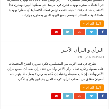
في احتفالات سنوية يهودية تجري في (جربة) التي يقطنها اليهود. ويجري هذا
الاحتفال منذ عام 1994 حينما فتحت تونس (مكتباً للاتصال) أي سفارة يهودية
ملطفة. وقام النظام التونسي بمنح اليهود الذين يحملون جوازات …
أكمل القراءة »
الـرأي و الـرأي الآخـر
1421/03/06م
0
تطرح، في هذه الآونة، بين المسلمين، فكرة ضرورة انفتاح المجتمعات
على بعضها، وفكرة تقبل الرأي الآخر، وأن من عنده رأي يجب أن يسمع للرأي
الآخر ويأخذه إن كان صحيحاً، ويتقبله إن حُكم به. ومن لا يفعل ذلك يتهم بأنه
أصوليّ منغلق من أصحاب الرأي الأوحد، الذين يضيقون بالرأي الآخر، …
أكمل القراءة »