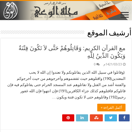
أرشيف الموقع
مع القرآن الكريم: وَقَاتِلُوهُمْ حَتَّى لاَ تَكُونَ فِتْنَةٌ
وَيَكُونَ الدِّينُ لِلّهِ
1421/03/23م
0
(وقاتلوا في سبيل الله الذين يقاتلونكم ولا تعتدوا إن الله لا يحب
المعتدين(190) واقتلوهم حيث ثقفتموهم وأخرجوهم من حيث أخرجوكم
والفتنة أشد من القتل ولا تقاتلوهم عند المسجد الحرام حتى يقاتلوكم فيه فإن
قاتلوكم فاقتلوهم كذلك جزاء الكافرين(191) فإن انتهوا فإن الله غفور
رحيم(192) وقاتلوهم حتى لا تكون فتنة ويكون …
أكمل القراءة »