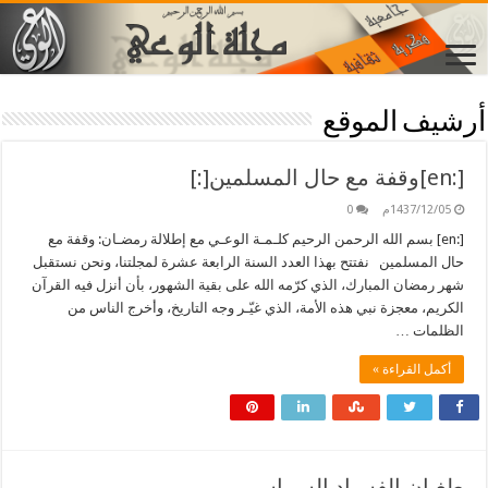
أرشيف الموقع
[:en]وقفة مع حال المسلمين[:]
1437/12/05م
0
[:en] بسم الله الرحمن الرحيم كلـمـة الوعـي مع إطلالة رمضـان: وقفة مع
حال المسلمين نفتتح بهذا العدد السنة الرابعة عشرة لمجلتنا، ونحن نستقبل
شهر رمضان المبارك، الذي كرّمه الله على بقية الشهور، بأن أنزل فيه القرآن
الكريم، معجزة نبي هذه الأمة، الذي غيّـر وجه التاريخ، وأخرج الناس من
الظلمات …
أكمل القراءة »
طغيان الفسـاد السـياسـي