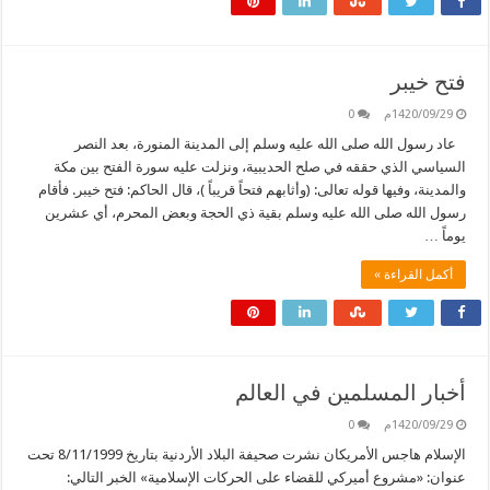
فتح خيبر
1420/09/29م
0
عاد رسول الله صلى الله عليه وسلم إلى المدينة المنورة، بعد النصر
السياسي الذي حققه في صلح الحديبية، ونزلت عليه سورة الفتح بين مكة
والمدينة، وفيها قوله تعالى: (وأثابهم فتحاً قريباً )، قال الحاكم: فتح خيبر. فأقام
رسول الله صلى الله عليه وسلم بقية ذي الحجة وبعض المحرم، أي عشرين
يوماً …
أكمل القراءة »
أخبار المسلمين في العالم
1420/09/29م
0
الإسلام هاجس الأمريكان نشرت صحيفة البلاد الأردنية بتاريخ 8/11/1999 تحت
عنوان: «مشروع أميركي للقضاء على الحركات الإسلامية» الخبر التالي: