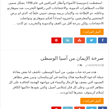
استقطبت إندونيسيا الأضواء وأنظار المراقبين في عام 1998 بشكل متميز،
فكانت المظاهرات الدموية، والاحتجاجات التي رافقها التخريب، ضد سوهارتو
وعائلته، ثم الإطاحة به، والإتيان بربيبه يوسف حبيبي خلفاً له، الذي لم يرضِ
المحتجين والمعارضين، واعتبروه امتداداً لحكم سوهارتو، وتواصلت
الاحتجاجات، ولكن بدرجة أقل من العنف والدموية والتخريب، ثم كانت …
أكمل القراءة »
صرخة الإيمان من آسيا الوسطى
1420/09/29م
0
هذه صرخة شاب مؤمن، من آسيا الوسطى، تكشف لنا بعض معاناة
حملة الدعوة الإسلامية هناك وخاصة في أوزبيكستان، وتبرز بعض مظاهر
الصمود التي يتصف بها الرجال والنساء في مواجهة الهجمة الحاقدة على كل
مظاهر التدين، وعلى كل فكر إسلامي أصيل، والتي يقودها حاكمها الكافر
إسلام كريموف. ننشرها كما وردت، …
أكمل القراءة »