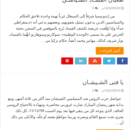
1420/09/29م
0
من إندونيسيا شرقاً إلى السنغال غرباً تهمة واحدة تلاحق الحكام
والسياسيين الذين يدعون تمثيل شعوبهم، وبعضهم يدعي أنه «ديمقراطي
جداً» وإذا وُقّعت عريضة تكشف الفساد يُزج بالموقعين في السجن بحجة
الحرص على ما يسمى «الوحدة الوطنية». سوكارنو وسوهارتو اتهُّما بالفساد،
نواز شريف كذلك، مهاتير محمد أيضاً، حكام تركيا من …
أكمل القراءة »
يا فتى الشـيشـان
1420/09/29م
0
تتواصل حرب الروس ضد المسلمين الشيشان منذ أكثر من ثلاثة أشهر، ومع
بداية شهر رمضان المبارك صارت غروزني محاصرة، ومهدّدة بالاجتياح الروسي
الحاقد، الذي يتوعد كل من يبقى فيها بعد يوم السبت 11/12/99، كل ذلك
يجري تحت سمع العالم وبصره، وربما يتواطؤ بعضه أو جلّه، والأنكى من ذلك
أن …