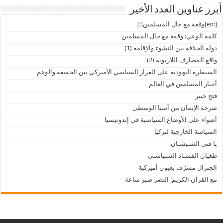
أبرز عناوين العدد الأخير
[:en]وقفة مع حال المسلمين[:]
كلمة الوعي: وقفة مع حال المسلمين
دولة الخلافة بين النشوء والإقامة (1)
واقع المصارف اللاربوية (2)
السيطرة اليهودية على القرار السياسي الأميركي بين الحقيقة والوهم
أخبار المسلمين في العالم
فتح خيبر
صرخة الإيمان من آسيا الوسطى
أضواء على الأوضاع السياسية في إندونيسيا
السياسة الخارجية لتركيا
يا فتى الشـيشـان
طغيان الفسـاد السـياسـي
الجنرال مشرَّف بعيون أميركية
مع القرآن الكريم: النصر صبر ساعة