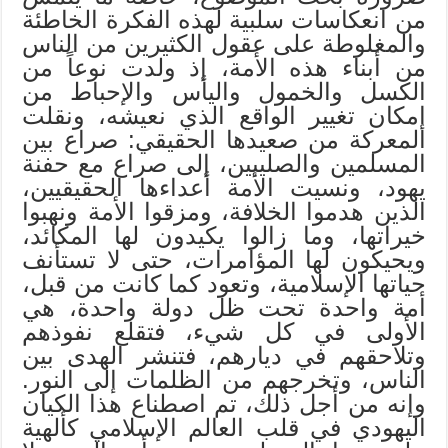
من انعكاسات سلبية لهذه الفكرة الخاطئة
والمغلوطة على عقول الكثيرين من الناس
من أبناء هذه الأمة، إذ ولدت نوعاً من
الكسل والخمول واليأس والإحباط من
إمكان تغيير الواقع الذي نعيشه، ونقلت
المعركة من صعيدها الحقيقي: صراع بين
المسلمين والصليبين، إلى صراع مع حفنة
يهود، ونسيت الأمة أعداءها الحقيقيين،
الذين هدموا الخلافة، ومزقوا الأمة ونهبوا
خيراتها، وما زالوا يكيدون لها المكائد،
ويحيكون لها المؤامرات، حتى لا تستأنف
حياتها الإسلامية، وتعود كما كانت من قبل،
أمة واحدة تحت ظل دولة واحدة، هي
الأولى في كل شيء، فتقلع نفوذهم
وتلاحقهم في ديارهم، فتنشر الهدى بين
الناس، وتخرجهم من الظلمات إلى النور.
وإنه من أجل ذلك، تم اصطناع هذا الكيان
اليهودي في قلب العالم الإسلامي كألهية