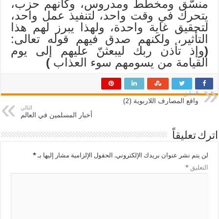
منسّق ومخطط ومدروس، وكأنهم حزب،
يتحرك في وقت واحد، لتنفيذ عمل واحد،
لتحقيق غاية واحدة، ولهذا يبرز لهم هذا
التأثير، ولكنهم صدق فيهم قوله تعالى:
(
وإذ تأذن ربك ليبعثنّ عليهم إلى يوم
القيامة من يسومهم سوء العذاب
)
السابق
واقع المصارف اللاربوية (2)
التالي
أخبار المسلمين في العالم
اترك تعليقاً
لن يتم نشر عنوان بريدك الإلكتروني.
الحقول الإلزامية مشار إليها بـ
*
التعليق
*