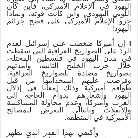
اليهود في الإعلام الأميركي، فأين كان
اللوبي اليهودي، وأين كانت قوته، ولماذا
جرؤ الإعلام الأميركي على فضح جرائم
اليهود!
l
إن أميركا ضغطت على إسرائيل لعدم
الردّ على الصواريخ العراقية التي سقطت
في مدن اليهود في فلسطين المحتلة،
خلال حرب الخليج الثانية، وأمدتهم
بصواريخ مضادة للصواريخ العراقية،
وفرضت عليهم استخدامها من قبل
طواقم أميركية وذلك إمعاناً في إذلال
اليهود وإشعارهم بدوام الحاجة إلى
الغرب وأميركا، وعدم محاولة المشاكسة
والانفلات وبالتالي التعرض للمصالح
الأميركية في المنطقة.
وأكتفي بهذا القدر الذي يظهر