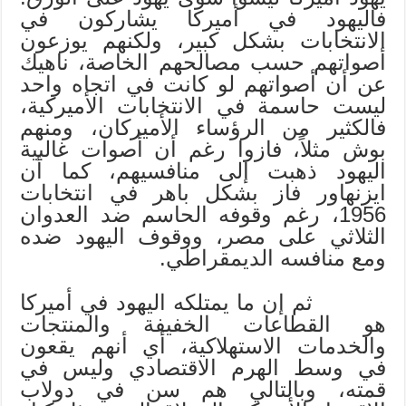
فاليهود في أميركا يشاركون في
الانتخابات بشكل كبير، ولكنهم يوزعون
أصواتهم حسب مصالحهم الخاصة، ناهيك
عن أن أصواتهم لو كانت في اتجاه واحد
ليست حاسمة في الانتخابات الأميركية،
فالكثير من الرؤساء الأميركان، ومنهم
بوش مثلاً، فازوا رغم أن أصوات غالبية
اليهود ذهبت إلى منافسيهم، كما أن
ايزنهاور فاز بشكل باهر في انتخابات
1956، رغم وقوفه الحاسم ضد العدوان
الثلاثي على مصر، ووقوف اليهود ضده
ومع منافسه الديمقراطي.
ثم إن ما يمتلكه اليهود في أميركا
هو القطاعات الخفيفة والمنتجات
والخدمات الاستهلاكية، أي أنهم يقعون
في وسط الهرم الاقتصادي وليس في
قمته، وبالتالي هم سن في دولاب