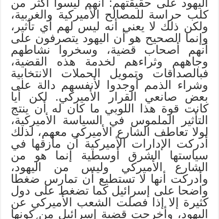
اليهود على حقيقتهم: أنهم ليسوا أكثر من
كلب حراسة للمصالح الأميركية والغربية،
ولكن ذلك لا يعني أنه ليس لهم أي تأثير،
وإنما الصحيح هو أن اليهود يتصرفون على
أنهم أصحاب قضية، وسخروا نشاطهم
وجاههم وثراءهم لخدمة هذه القضية،
فبالصداقات وتمويل الحملات الانتخابية
وشراء الذمم أوجدوا لأنفسهم دالة على
بعض صانعي القرار الأميركي. لكن أيا
كانت قوة هذا اللوبي ما كان له أن ينتج
التأثير الملموس في السياسة الأميركية،
لولا تعاطف الشارع الأميركي معهم، لذلك
أدركت الإدارات الأميركية أن مأزقها في
سياستها الشرق أوسطية إنما هو من
الشارع الأميركي وليس من اليهود،
وأدركت أنها لا تستطيع أن تمارس ضغطا
واضحا على إسرائيل كما تضغط على دول
كثيرة إلا إذا فصلت الشعب الأميركي عن
اليهود، وأخرجت قضية إسرائيل من كونها