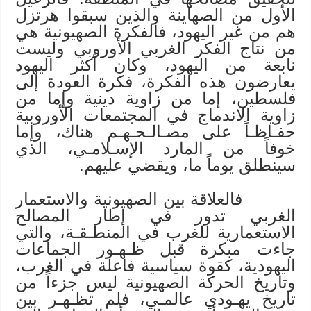
الأول من الصهاينة والذين سبقوا هرتزل
هم من غير اليهود، فالفكرة الصهيونية هي
من نتاج الفكر الغربي الأوروبي وليست
نابعة من اليهود، وكان أكثر اليهود
يعارضون هذه الفكرة، فكرة العودة إلى
فلسطين، إما من زاوية دينية وإما من
زاوية الاندماج في المجتمعات الأوروبية
حفـاظـاً على مصـالـحـهـم هناك، وإما
خوفاً من المارد الإسـلامـي، الذي
سينطلق يوماً ما، ويقضي عليهم.
فالعلاقة بين الصهيونية والاستعمار
الغربي تدور في إطار المصالح
الاستعمارية للغرب في المنطـقـة، والتي
جاءت مبكرة قبل ظـهـور الجماعات
اليهودية، كقوة سياسية فاعلة في الغرب،
وتاريخ الحركة الصهيونية ليس جزءاً من
تاريخ يهـودي عالمـي، فلم تظـهـر بين