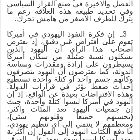
الفصل والأخيرة في صنع القرار السياسي
وفي تحديد طبيعة هذه العلاقة رغم ما
يترك للطرف الأصغر من هامش تحرك.
3ـ إن فكرة النفوذ اليهودي في أميركا
تقوم على افتراض غير دقيق، إذ يفترض
أصحاب هذا الرأي أن اليهود الذين
يشكلون نسبة ضئيلة من سكان أميركا
يسيطرون على إرادة ومقدرات وسياسة
الدولة، كما يفترضون أن اليهود يتصرفون
وكأنهم جسم واحد أو كتلة واحدة تستطيع
إحداث ضغط يؤثر في قرارات الدولة.
وهذه الافتراضات بعيدة عن الواقع، إذ إن
اليهود في أميركا ليسوا كتلة واحدة، حيث
إن جمعيات اليهود تعد المئات وأكثر،
(
تحسبهم جميعاً وقلوبهم شتى
)
،
ومعظمهم لا ينتمي إلى أي تنظيم يهودي،
ما دفع الكتاب اليهود إلى القول إن أكثرية
يهود أميركا ليسوا سوى يهود على الورق.