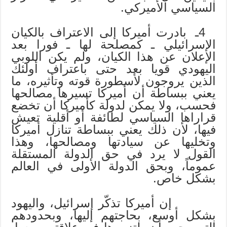
السياسي الأميركي.
4ـ بادرت أميركا إلى الاعتراف بالكيان
الإسرائيلي ـ كمصلحة لها ـ فورا بعد
الإعلان عن هذا الكيان، ولم يكن اللوبي
اليهودي قويا بعد حتى باعتراف أولئك
الذين يروجون لأسطورة قوته وتأثيره، ما
يعني ببساطة أن أميركا تسيرها مصالحها
فحسب، ولا يمكن لدولة كأميركا أن تخضع
قراراها السياسي لطائفة أو أقلية تعيش
فيها، لأن ذلك يعني ببساطة تنازل أميركا
وتخليها عن سيادتها ومصالحها، وهذا
القول لا يرد في حق الدولة المستقلة
عموماً، وبحق الدولة الأولى في العالم
بشكل خاص.
إن أميركا تذكّر إسرائيل، واليهود
بشكل أوسع، بحاجتهم إليها، وبحدودهم