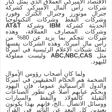
الاقتصاد الأميركي العملاق الذي يمثل كبار
شركات رأس المال الأميركي كشركة
جنرال موتورز وجنرال الكترك وفورد
وشركات النفط وشركات التكنولوجيا
الحديثة كشركة
IBM
وشركة
AT&T
وشركات المصارف العملاقة، وهذه
شركات تتحكم بما يزيد عن 80% من
رأس مال أميركا، وهذه الشركات نفسها
تملك شبكات الإعلام الرئيسية في أميركا
مثل
ABC,NBC,CAS
وليست مملوكة
لليهود.
ولما كان أصحاب رؤوس الأموال
الضخمة هم الحكام الحقيقيين في أميركا
والدول الرأسمالية عموماً، فإن اليهود
وبحكم غيابهم أصلاً عن تطور الصناعات
الثقيلة كالفولاذ والنفط والسيارات
ووسائل الاتصال ..الخ، فإنهم بهذا يكونون
بعيدين كل البعد عن التأثير في القرار