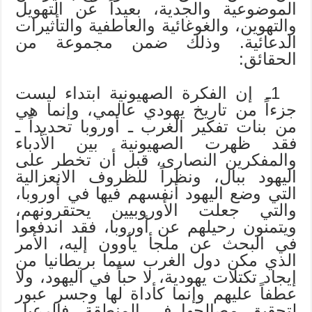
الموضوعية والجدية، بعيداً عن التهويل
والتهوين، والغوغائية والعاطفية والتأثيرات
الدعائية. وذلك ضمن مجموعة من
الحقائق:
1ـ إن الفكرة الصهيونية ابتداء ليست
جزءاً من تاريخ يهودي عالمي، وإنما هي
من بنات تفكير الغرب ـ أوروبا تحديداً ـ
فقد ظهرت الصهيونية بين الأدباء
والمفكرين النصارى، قبل أن تخطر على
اليهود ببال، ونظراً للظروف الانعزالية
التي وضع اليهود أنفسهم فيها في أوروبا،
والتي جعلت الأوروبيين يحتقرونهم،
ويتمنون رحيلهم عن أوروبا، فقد اندفعوا
في البحث عن ملجأ يأوون إليه، الأمر
الذي مكن دول الغرب سيما بريطانيا من
إيجاد تكتلات يهودية، لا حباً في اليهود، ولا
عطفاً عليهم وإنما كأداة لها وجسر عبور
لتحقيق مصالحها في المنطقة. فالرعيل