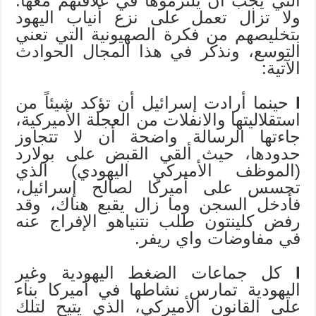
التي يجب أن يلتزموها في علاقتهم معها.
ولا تزال تعمل على نزع أنياب اليهود
بتخليصهم من فكرة الصهيونية التي تعني
التوسع، ونذكر في هذا المجال الحوادث
الآتية:
l
حينما أرادت إسرائيل أن تؤكد شيئاً من
استقلاليتها والانفلات من العجلة الأميركية،
جاءتها الرسالة واضحة أن لا تتجاوز
حدودها، حيث ألقي القبض على بولارد
(الموظف الأميركي اليهودي) الذي
تجسس على أميركا لصالح إسرائيل،
فأدخل السجن وما زال يقبع هناك، وقد
رفض كلينتون طلب نتنياهو الإفراج عنه
في مفاوضات واي ريفر.
l
كل جماعات الضغط اليهودية وغير
اليهودية تمارس نشاطها في أميركا بناء
على القانون الأميركي، الذي يتيح لتلك