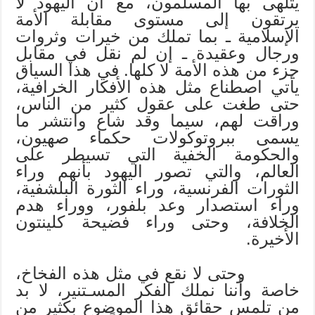
يتلهى بها المسلمون، مع أن اليهود لا
يرتقون إلى مستوى مقابلة الأمة
الإسلامية ـ بما تملك من خيرات وثروات
ورجال وعقيدة ـ إن لم نقل في مقابل
جزء من هذه الأمة لا كلها. في هذا السياق
يأتي اصطناع مثل هذه الأفكار الخرافية،
حتى طغت على عقول كثير من الناس،
وراقت لهم، سيما وقد شاع وانتشر ما
يسمى ببروتوكولات حكماء صهيون،
والحكومة الخفية التي تسيطر على
العالم، والتي تصور اليهود بأنهم وراء
الثورات الفرنسية، وراء الثورة البلشفية،
وراء استصدار وعد بلفور، ووراء هدم
الخلافة، وحتى وراء فضيحة كلينتون
الأخيرة.
وحتى لا نقع في مثل هذه الفخاخ،
خاصة وأننا نملك الفكر المسـتنير، لا بد
من تلمس حقائق هذا الموضوع بكثير من