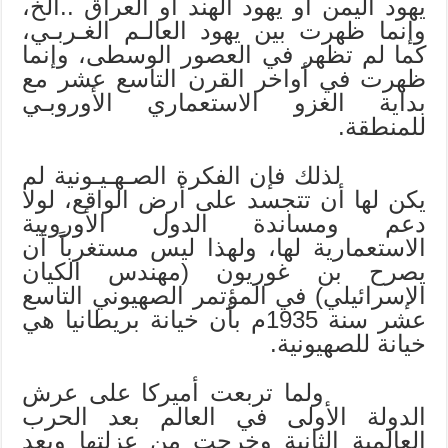
يهود اليمن أو يهود الهند أو العراق ..الخ،
وإنما ظهرت بين يهود العالـم الغـربـي،
كما لم تظهر في العصور الوسطى، وإنما
ظهرت في أواخر القرن التاسع عشر مع
بداية الغزو الاستعماري الأوروبـي
للمنطقة.
لذلك فإن الفكرة الصـهـيـونية لم
يكن لها أن تتجسد على أرض الواقع، لولا
دعم ومساندة الدول الأوروبية
الاستعمارية لها، ولهذا ليس مستغرباً أن
يصرح بن غوريون (مهندس الكيان
الإسرائيلي) في المؤتمر الصهيوني التاسع
عشر سنة 1935م بأن خيانة بريطانيا هي
خيانة للصهيونية.
ولما تربعت أميركا على عرش
الدولة الأولى في العالم بعد الحرب
العالمية الثانية وخرجت من عزلتها وبعد