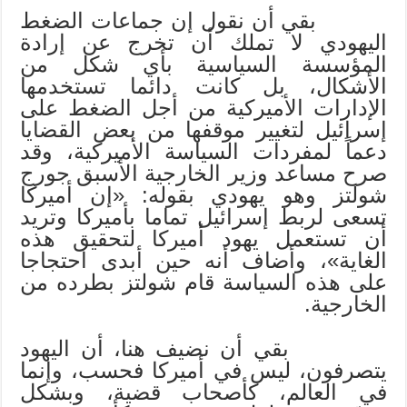
بقي أن نقول إن جماعات الضغط
اليهودي لا تملك أن تخرج عن إرادة
المؤسسة السياسية بأي شكل من
الأشكال، بل كانت دائما تستخدمها
الإدارات الأميركية من أجل الضغط على
إسرائيل لتغيير موقفها من بعض القضايا
دعماً لمفردات السياسة الأميركية، وقد
صرح مساعد وزير الخارجية الأسبق جورج
شولتز وهو يهودي بقوله: «إن أميركا
تسعى لربط إسرائيل تماما بأميركا وتريد
أن تستعمل يهود أميركا لتحقيق هذه
الغاية»، وأضاف أنه حين أبدى احتجاجا
على هذه السياسة قام شولتز بطرده من
الخارجية.
بقي أن نضيف هنا، أن اليهود
يتصرفون، ليس في أميركا فحسب، وإنما
في العالم، كأصحاب قضية، وبشكل