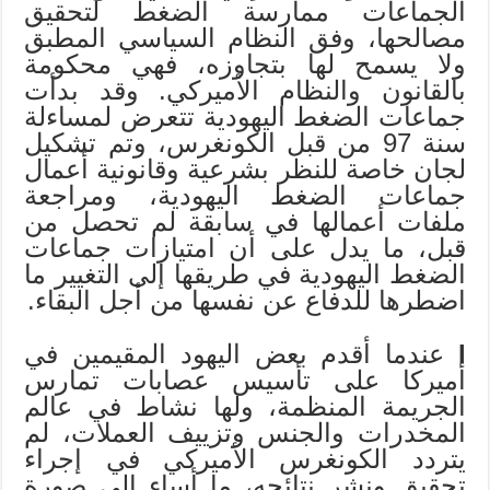
الجماعات ممارسة الضغط لتحقيق
مصالحها، وفق النظام السياسي المطبق
ولا يسمح لها بتجاوزه، فهي محكومة
بالقانون والنظام الأميركي. وقد بدأت
جماعات الضغط اليهودية تتعرض لمساءلة
سنة 97 من قبل الكونغرس، وتم تشكيل
لجان خاصة للنظر بشرعية وقانونية أعمال
جماعات الضغط اليهودية، ومراجعة
ملفات أعمالها في سابقة لم تحصل من
قبل، ما يدل على أن امتيازات جماعات
الضغط اليهودية في طريقها إلى التغيير ما
اضطرها للدفاع عن نفسها من أجل البقاء.
l
عندما أقدم بعض اليهود المقيمين في
أميركا على تأسيس عصابات تمارس
الجريمة المنظمة، ولها نشاط في عالم
المخدرات والجنس وتزييف العملات، لم
يتردد الكونغرس الأميركي في إجراء
تحقيق ونشر نتائجه، ما أساء إلى صورة