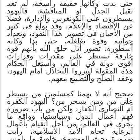
حتى بدت وكأنها حقيقة راسخة، لم تعد
تقبل الجدل أو المناقشة، فاليهود
يسيطرون على الكونغرس والإدارة، فضلا
عن الاقتصاد والإعلام، وقد بولغ في كثير
من الأحيان في تصوير هذا النفوذ، وتعداد
جوانبه وقوة تغلغله، حتى بدا وكأنه
أسطورة، تصور أذل خلق الله بأنهم قوة
خارقة تسيطر على مقدرات وقرارات
أقوى دولة في العالم، واستغل الحكام
هذه المقولة ليبرروا التخاذل أمام اليهود،
وعقد الصلح والتطبيع معهم.
صحيح أنه لا يهمنا كمسلمين من يسيطر
على من ومن يسخر من؟ اليهود الكفرة
أم النصارى الكفار، ولكن من باب ضرورة
فهم أعمال الدول وسياستها، وواقع ما
يجري في العالم، من أجل القيام بأعمال
الرعاية تجاه الأمة الإسلامية، رأيت
ضرورة بحث الموضوع، خاصة ما يلمس