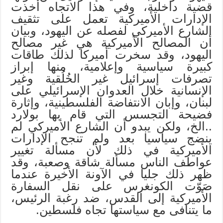
قضية داخلية، وفي هذا الاتجاه أخذت
الإدارات الأميركية تعمل على تثقيف
الشارع الأميركي لفصله عن اليهود، وبيان
أن المصالح الأميركية هي غير مصالح
اليهود، وقد سخرت أميركا لذلك طاقات
كبيرة سياسية وإعلامية، منها إبراز
تصرفات إسرائيل غير الخُلُقية وغير
الإنسانية خلال العدوان الإسرائيلي على
لبنان، وإبان الانتفاضة الفلسطينية، وإثارة
فضيحة التجسس التي قام بها بولارد
..الخ، ولكن يبدو أن الشارع الأميركي لم
ينضج سياسيا بعد ولم تنجح الإدارات
الأميركية في ذلك لأن مسألة تغيير
عواطف الناس مسألة شاقة وصعبة، وقد
ظهر ذلك جليا في الآونة الأخيرة عندما
صَوّت الكونغرس على نقل السفارة
الأميركية إلى القدس، ضد رغبة الرئيس،
ما يتنافى مع سياستها تجاه فلسطين.