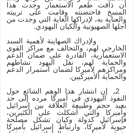
أن ذاقت طعم الاستعمار وجدت هذا
المسخ فاحتضنته وقامت على تربيته
والعناية به، لإدراكها الغاية التي وجدت من
أجلها الصهيونية والكيان اليهودي.
ولإدراك الصهاينة لأهمية السند
الخارجي لهم، والتحالف مع مراكز القوى
الاستعمارية، القادرة على ضمان الدعم
والحماية لهم، نقل اليهود نشاطهم
ومراكزهم لأميركا لضمان استمرار الدعم
والحماية الأميركيين.
2ـ إن انتشار هذا الوهم الشائع حول
النفوذ اليهودي في أميركا مرده إلى حد
بعيد حجم وطبيعة العلاقة بين إسرائيل
وأميركا والتي أشكلت على الكثيرين،
فإسرائيل كدولة وكيان تشكل مصلحة
حيوية لأميركا، وارتباط إسرائيل بأميركا