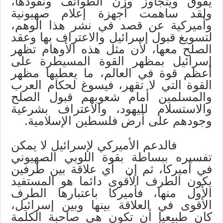
يفوق ويتجاوز وزن الطوائف ونفوذها،
ولقد ساهمت أجهزة إعلام صهيونية
وأميركية عن قصد في نشر هذا الوهم،
لتسويغ قبول إسرائيل والاعتراف بها وعقد
الصلح معها، لأن مثل هذه الأوهام تظهر
إسرائيل بمظهر القوة المسيطرة على
أعظم قوة في العالم، ما يعطيها مظهر
القوة التي لا تقهر، فيسوغ لحكام العرب
والمسلمين أمام شعوبهم قبول الصلح
والاستسلام لليهود، والاعتراف بشرعية
وجودهم على أرض فلسطين الإسلامية.
فالدعم الأميركي لإسرائيل لا يمكن
تفسيره ببساطة بقوة اللوبي الصهيوني
في أميركا، ثم إن أي علاقة بين طرفين
يكون الطرف الأقوى دائما هو المستفيد
الأول منها، فأميركا باعتبارها الطرف
الأقوى في العلاقة بينها وبين إسرائيل،
كان طبيعيا أن تكون هي صاحبة الكلمة