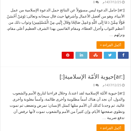
1437/12/25م
0
[:ar] حامل الدعوة ليس مسؤولاً عن النتائج حمل الدعوة الإسلامية من عمل
الأنبياء، وهو من أفضل الأعمال وأشرفها حيث قال سبحانه وتعالى: (وَمَنْ أَحْسَنُ
قَوْلًا مِمَّنْ دَعَا إِلَى اللَّهِ وَعَمِلَ صَالِحًا وَقَالَ إِنَّنِي مِنْ الْمُسْلِمِينَ) وثواب ذلك من
أعظم الثواب وأجزل العطاء، ومقام القائمين بهذا الشرف العظيم أعلى مقام،
ونزلهم …
أكمل القراءة »
[:ar]حيوية الأمّة الإسلامية[:]
1437/12/25م
0
[:ar] حيوية الأمّة الإسلامية لقد اعتدنا، وخلال قراءتنا لتاريخ الأمم والشعوب
والدول، أن نجد أن هناك أمماً مظلومة وأخرى ظالمة، وأمماً مغلوبة وأخرى
غالبة، ثم وجدنا كذلك أن الأمم مثلها كمثل الإنسان: تمرض وتضعف ثم تموت
وتطوي صفحتها الأيام. وإن كثيراً من الأمم والشعوب تموت لأنها ترفض أن
تدفع ضريبة …
أكمل القراءة »