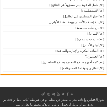
[:ar]حامل الدعوة ليس مسؤولاً عن النتائج[:]
[:ar]الاستـقـامـة[:]
[:ar]أخبار المسلمين في العالم[:]
[:ar]بدء إسـلام الأنصـار وبيعة العقبة الأولى[:]
[:ar]دردشات سياسـية[:]
[:ar]الأمـان[:]
[:ar]حـديـث شـريـف[:]
[:ar]أولـو الأمــر[:]
[:ar]القيادة الفكرية والإمارة والطاعة[:]
[:ar]الخشـوع[:]
[:ar]كلمة أخيرة صـلاح المجتمع بصـلاح السلطان[:]
[:ar]اتفاق واي ولائحة الممنوعات[:]
يجوز الاقتباس وإعادة نشر ما يصدر عن مجلة الوعي شريطة أمانة النقل والاقتباس
ودون بتر أو تأويل أو تعديل، وعلى أن يُذكر مصدر ما نقل أو نشر .