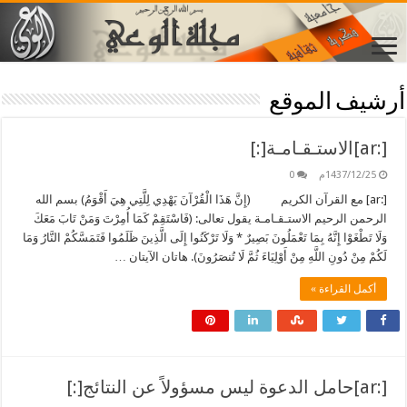
أرشيف الموقع
[:ar]الاستـقـامـة[:]
1437/12/25م
0
[:ar] مع القرآن الكريم (إِنَّ هَذَا الْقُرْآنَ يَهْدِي لِلَّتِي هِيَ أَقْوَمُ) بسم الله
الرحمن الرحيم الاستـقـامـة يقول تعالى: (فَاسْتَقِمْ كَمَا أُمِرْتَ وَمَنْ تَابَ مَعَكَ
وَلَا تَطْغَوْا إِنَّهُ بِمَا تَعْمَلُونَ بَصِيرٌ * وَلَا تَرْكَنُوا إِلَى الَّذِينَ ظَلَمُوا فَتَمَسَّكُمْ النَّارُ وَمَا
لَكُمْ مِنْ دُونِ اللَّهِ مِنْ أَوْلِيَاءَ ثُمَّ لَا تُنصَرُونَ). هاتان الآيتان …
أكمل القراءة »
[:ar]حامل الدعوة ليس مسؤولاً عن النتائج[:]