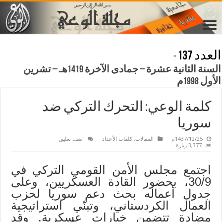
العدد 137
-
السنة الثانية عشرة – جمادى الآخرة 1419هـ – تشرين
الأول 1998م
كلمة الوعي: التحرك التركي ضد
سوريا
1437/12/25م
المقالات
,
كلمات الأعداد
اضف تعليق
3,377 زيارة
اجتمع مجلس الأمن القومي التركي في
30/9، بحضور القادة العسكريين، وعلى
جدول أعماله بحث دعم سوريا لحزب
العمال الكردستاني، وتبنّي استراتيجية
مضادة تتضمن خيارات عسكرية. وقد