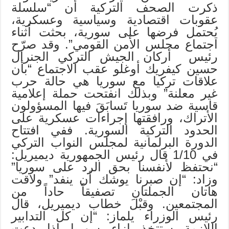
ذكرت الصحف التركية أن “سلسلة
عقوبات اقتصادية وسياسية وعسكرية،
يُحتمل فرضها على سورية، بحثت أثناء
اجتماع مجلس الأمن القومي”. وقد صرّح
رئيس أركان الجيش التركي الجنرال
حسين كيفريك أوغلو عقب الاجتماع “بأن
علاقات تركيا مع سوريا هي حالة حرب
غير معلنة” وبذلك انفتحت حملة إعلامية
قاسية ضد سوريا تَسابَقَ فيها المسؤولون
الأتراك، ورافقتها إجراءات عسكرية على
الحدود التركية السورية. ففي افتتاح
الدورة البرلمانية لمجلس النواب التركي
في 1/10 قال رئيس الجمهورية ديميريل:
“نحتفظ لأنفسنا بحق الرد على سوريا”
وزاد: “إن صبرنا يوشك أن ينفد” ولاقت
هاتان الجملتان تصفيقاً حاداً من
المجتمعين. وقبْلَ خطاب ديميريل، قال
رئيس الوزراء يلماز: “إن كل التدابير
اللازمة ستتخذ إزاء سوريا إذا دعت