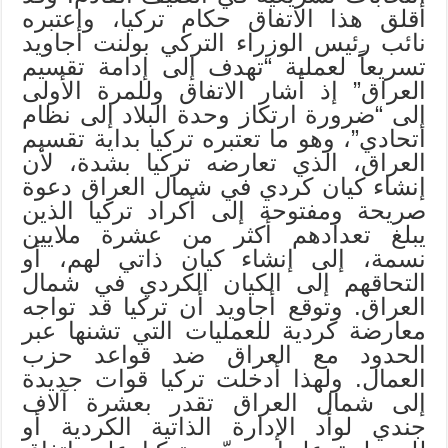
أقلق هذا الاتفاق حكام تركيا، واعتبره
نائب رئيس الوزراء التركي بولنت أجاويد
تسريعاً لعملية “تهدف إلى إدامة تقسيم
العراق” إذ أشار الاتفاق وللمرة الأولى
إلى “ضرورة ارتكاز وحدة البلاد إلى نظام
اتحادي”، وهو ما تعتبره تركيا بداية تقسيم
العراق، الذي تعارضه تركيا بشدة، لأن
إنشاء كيان كردي في شمال العراق دعوة
صريحة ومفتوحة إلى أكراد تركيا الذين
يبلغ تعدادهم أكثر من عشرة ملايين
نسمة، إلى إنشاء كيان ذاتي لهم، أو
التحاقهم إلى الكيان الكردي في شمال
العراق. وتوقع أجاويد أن تركيا قد تواجه
معارضة كردية للعمليات التي تشنها عبر
الحدود مع العراق ضد قواعد حزب
العمال. ولهذا أدخلت تركيا قوات جديدة
إلى شمال العراق تقدر بعشرة آلاف
جندي لوأد الإدارة الذاتية الكردية أو