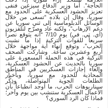
الحاجة”. أما وزير الدفاع سيزغين فنفى
تعزيز الحشود العسكرية على الحدود مع
سوريا، وقال إن بلاده “تسعى من خلال
الوسائل الدبلوماسية إلى ثني سوريا عن
دعم الإرهاب”، ولكنه عاد وصرّح لتلفزيون
(أي. تي. في) يوم 7/10 “أنه يتوقع نصراً
سريعاً للقوات التركية إذا ما نشبت
الحرب”، وتوقع إنهاء أية مواجهة خلال
أربع وعشرين ساعة. وشاركت الصحف
التركية في هذه الحملة المسعورة على
سوريا بالحديث عن الحشود العسكرية،
وإلغاء إجازات العسكريين في المناطق
المحاذية للحدود مع سوريا، وبأخبار
الطلعات الجوية المتواصلة، وذِكْر
سيناريوهات الحرب، ما أوجد انطباعاً بأن
الأعمال العسكرية ستنشب بين يوم وآخر؛
فماذا كان الرد السوري؟