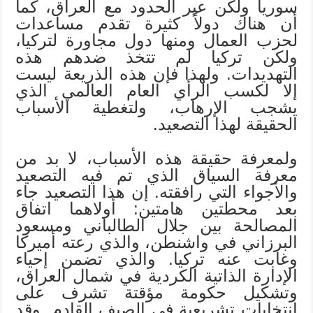
سوريا ولكن عبر الحدود مع العراق، كما
أن هناك دولاً كثيرة تقدم مساعدات
لحزب العمال ومنها دول مجاورة لتركيا،
ولكن تركيا لم تتخذ ضدهم هذه
التهديدات. ولهذا فإن هذه الذريعة ليست
إلا لكسب الرأي العام العالمي الذي
يشجب الإرهاب، ولتغطية الأسباب
الحقيقة لهذا التصعيد.
ولمعرفة حقيقة هذه الأسباب، لا بد من
معرفة السياق الذي تم فيه التصعيد
والأجواء التي رافقته. إن هذا التصعيد جاء
بعد محطتين هامتين: أولاهما اتفاق
المصالحة بين جلال الطالباني ومسعود
البرزاني في واشنطن، والذي رعته أميركا
وغابت عنه تركيا. والذي تضمن إحياء
الإدارة الذاتية الكردية في شمال العراق،
وتشكيل حكومة مؤقتة تشرف على
انتخابات تشريعية في الصيف القادم. وقد