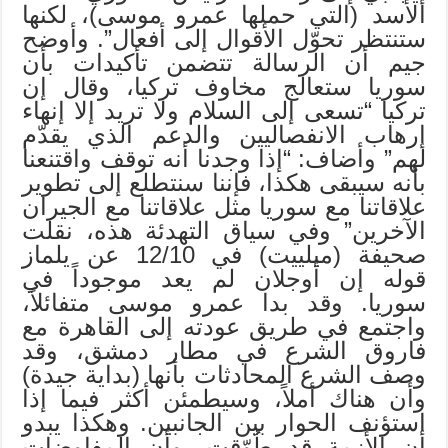
الأسد (التي حملها عمرو موسى)، لكنها
ستنتظر تحوّل الأقوال إلى أفعال”. وأوضح
جيم أن الرسالة تتضمن تأكيدات بأن
سوريا ستعالج مخاوف تركيا، وقال إن
تركيا “تسعى إلى السلام ولا تريد إلا إنهاء
إرهاب الانفصاليين والدعم الذي يقدّم
لهم” وأضاف: “إذا وجدنا أنه توقف واقتنعنا
بأنه سيبقى هكذا، فإننا سنتطلع إلى تطوير
علاقاتنا مع سوريا مثل علاقاتنا مع الجيران
الآخرين” وفي سياق التهدئة هذه، نقلت
صحيفة (ميلييت) في 12/10 عن يلماز
قوله إن أوجلان لم يعد موجوداً في
سوريا. وقد بدا عمرو موسى متفائلاً،
واجتمع في طريق عودته إلى القاهرة مع
فاروق الشرع في مطار دمشق، وقد
وصف الشرع المحادثات بأنها (بداية جيدة)
وأن هناك أملاً، وسيطمئن أكثر فيما إذا
استؤنف الحوار بين الجانبين. وهكذا يبدو
أن الأزمة قد طُوّقت، وأن المفاوضات