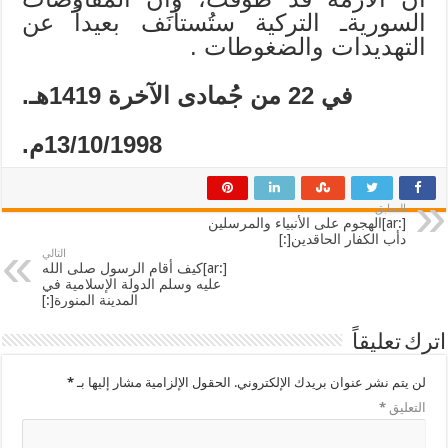
السوريةـ التركية ستُستأنَف بعيداً عن
التهديدات والضغوطات .
في 22 من جُمادى الآخرة 1419هـ.
13/10/1998م.
السابق
[:ar]الهجوم على الأنبياء والمرسلين
دأب الكفار الحاقدين[:]
التالي
[:ar]كيف أقام الرسول صلى الله
عليه وسلم الدولة الإسلامية في
المدينة المنورة[:]
اترك تعليقاً
لن يتم نشر عنوان بريدك الإلكتروني.
الحقول الإلزامية مشار إليها بـ
*
التعليق
*