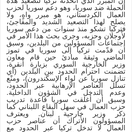
إن المبرر الذي اتخذته تركيا لتصعيد هذه
الحملة ضد سوريا، وهو دعم سوريا لحزب
العمال الكردستاني، هو مبرر واهٍ، ولا
يصلح لهذا التصعيد الشديد والمفاجئ،
فتركيا تشكو منذ سنوات من دعم سوريا
لأوجلان وحزبه، وجرى بحث هذا الأمر في
اجتماعات المسؤولين من البلدين، وسبق
أن قدّمت تركيا إلى سوريا في تموز
الماضي وثيقة مبادئ حين قام معاون
وزير الخارجية السوري بزيارة أنقرة،
تضمنت احترام الحدود بين البلدين (أي
تنازل سوريا عن لواء الإسكندرون)، ومنْع
تسلل العناصر الإرهابية عبر الحدود،
وعدم التدخل في الشؤون الداخلية.
وسبق أن أغلقت سوريا قاعدة تدريب
حزب العمال في سهل البقاع اللبناني كما
ذكر وزير خارجية لبنان. ويعترف
المسؤولون الأتراك أن عناصر حزب
العمال لا تدخل تركيا عبر الحدود مع