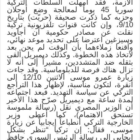
الأزمة، فقد أمهلت السلطات التركية
سوريا 45 يوماً لمعالجة وضع أوجلان
وحزبه كما ذكرت صحيفة (حريّت) بتاريخ
9/10، وإن كانت قنوات تلفزيونية تركية
نقلت عن مصادر حكومية أن أجاويد
وسيزغين اعترضا على تحديد موعد نهائي،
وأقنعا زملاءهما بأن الوقت لم يحن بعد
لاتخاذ هذه الخطوة. وكذلك ديميريل ألقى
بثقله ضد المتشددين، مشيراً إلى أنه لا
تزال هناك فرصة للدبلوماسية. وقد جاءت
زيارة عمرو موسى الاثنين 12/10 إلى
أنقرة، لتكون مناسبة، لإظهار هذا التراجع
التركي عن سياسة التهديد. فبعد اجتماعه
لمدة ساعة مع ديميريل صرّح هذا الأخير
أن الوزير المصري نقل (رسالة ملموسة
تستحق الاهتمام)، كما أعطى وزير
الخارجية التركي انطباعاً إيجابياً عن زيارة
موسى، فقال: إن تركيا “تنظر بشكل
إيجابي إلى رسالة الرئيس السوري حافظ