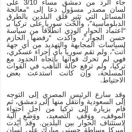
جاء الرد من دمشق مساء 3/10 على
لسان مصدر مسؤول دعا إلى “معالجة
المسائل التي تثير قلق البلدين بالطرق
الدبلوماسية”، وألحّت سوريا على تركيا بـِ
“اعتماد الحوار الودي انطلاقاً من سياسة
حسن الجوار”، وأكدت “رفضها الحازم
لسياسات المجابهة والتهديد من أي جهة
أتت”، ولم تقم سوريا بأي إجراء عسكري،
فهي لم تحرك قواتها باتجاه الحدود مع
تركيا، ولم ترفع حالة التأهب في القوات
المسلحة، وإن كانت استدعت بعض
الاحتياط.
وقد سارع الرئيس المصري إلى التوجه
إلى السعودية وانتقل منها إلى دمشق، ثم
قام بزيارة إلى تركيا من أجل احتواء
الموقف، ووَقْفِ التصعيد، ووَضْعِ آلية
لاستئناف الحوار بين البلدين. وقد أيّدت
أميركا وساطة حسني مبارك على لسان