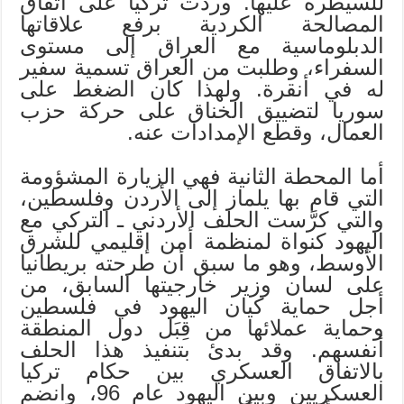
للسيطرة عليها. وردّت تركيا على اتفاق
المصالحة الكردية برفع علاقاتها
الدبلوماسية مع العراق إلى مستوى
السفراء، وطلبت من العراق تسمية سفير
له في أنقرة. ولهذا كان الضغط على
سوريا لتضييق الخناق على حركة حزب
العمال، وقطع الإمدادات عنه.
أما المحطة الثانية فهي الزيارة المشؤومة
التي قام بها يلماز إلى الأردن وفلسطين،
والتي كرَّست الحلف الأردني ـ التركي مع
اليهود كنواة لمنظمة أمن إقليمي للشرق
الأوسط، وهو ما سبق أن طرحته بريطانيا
على لسان وزير خارجيتها السابق، من
أجل حماية كيان اليهود في فلسطين
وحماية عملائها من قِبَل دول المنطقة
أنفسهم. وقد بدئ بتنفيذ هذا الحلف
بالاتفاق العسكري بين حكام تركيا
العسكريين وبين اليهود عام 96، وانضم