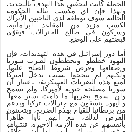
الحملة كانت لتحقيق هذا الهدف بالتحديد.
ولهذا فإن أي مكسب تناله الحكومة
الحالية سوف توظفه لدى الناخبين الأتراك
لكسب مزيد من المقاعد البرلمانية،
وسيكون في صالح الجنرالات فيقوّي
قبضتهم على الوضع.
أما دور إسرائيل في هذه التهديدات، فإن
اليهود خططوا ويخططون لضرب سوريا
وإضعافها وفرض شروط الصلح عليها،
ولكنهم لم ينجحوا بسبب تدخل أميركا
لمنع هذه الضربات العسكرية، باعتبار أن
سوريا مصلحة حيوية لأميركا، ولم تسمح
ولن تسمح بضربها ما دامت تسير معها.
واليهود ينسقون مع جنرالات تركيا وبدعم
من بريطانيا للقيام بهذه الضربة، ويتحينون
الفرص لذلك، مع أنهم نأوا ظاهراً
بأنفسهم عن هذه الأزمة الأخيرة. فنتنياهو
صرّح بأن إسرائيل ليس لها أدنى علاقة