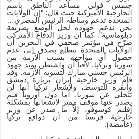
جيمس فولي مساعد الناطق باسم
الخارجية الأميركية حيث قال: “إن الولايات
المتحدة تدعم وساطة الرئيس المصري…
نحن ندعم جهوده لحل الوضع بطريقة
دبلوماسية”. كما أن وزير الدفاع الأميركي
صرّح في مؤتمر صحفي في البحرين أن
الولايات المتحدة تتطلع بصدق إلى عدم
حصول أي مواجهة بسبب الأزمة بين
سوريا وتركيا، لافتاً أن واشنطن تؤيد جهود
الرئيس حسني مبارك لتسوية الأزمة. وقد
قام وزير خارجية إيران بزيارة دمشق
وأنقرة للتوسط، ولإشعار تركيا أنها لن
تتخلى عن سوريا. أما دول أوروبا فلم
يصدر عنها موقف مميز لانشغالها بمشكلة
إقليم كوسوفو، إلاّ ما صدر عن وزير
خارجية فرنسا من أن دوافع تركيا
(غامضة).