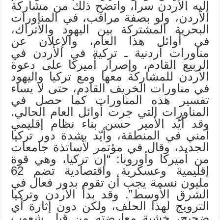
إليه الأردن سراً، واتضح ذلك من مشاركة
الأردن، ولو بصفة مراقب، في المناورات
البحرية المشتركة بين اليهود والأتراك،
في أوائل هذا العام، والإعلان عن
مناورات أردنية ـ تركية في الأردن في
الربيع القادم، وإصرار أميركا على دعوة
الأردن للمشاركة معها ومع تركيا واليهود
في مناورات الخريف القادم، حتى لا يساء
تفسير هذه المناورات كما حصل في
المناورات التي جرت أوائل العام الحالي.
وقد أيّد الأمير حسن بناء نظام إقليمي
أمني في المنطقة، وأيّد بشدة دور تركيا
الجديد، وقال في مؤتمر لأساتذة جامعات
من أميركا وأوروبا: “إن تركيا، وهي قوة
إقليمية وعسكرية واقتصادية تضم 62
مليون نسمة يجب أن تقوم بدور فعال في
الشرق الأوسط”. وقد بدأ الأردن وتركيا
الترويج لهذا الحلف، ولكن دون إثارة أي
ضجيج، خشية معارضته من قبل شعوب