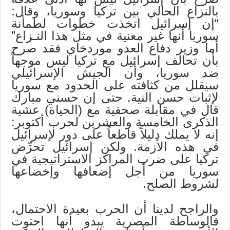
بالنزاع الحالي بين تركيا وسوريا، وقال:
“إن إسرائيل اتخذت خطوات لطمأنة
سوريا أنها غير معنية في مثل هذا النـزاع”
أما وزير دفاع العدو موردخاي فقد صرح
بأن تحالف إسرائيل مع تركيا ليس موجهاً
ضد سوريا، وأن الجيش الإسرائيلي
سيقلل من كثافته على الحدود مع سوريا
لإثبات حسن النية. حتى إن حسني مبارك
قال في مقابلة صحفية مع (الحياة) عشية
الذكرى الخامسة والعشرين لحرب أكتوبر:
إنه لا يملك دليلاً قاطعاً على دور لإسرائيل
في هذه الأزمة. ولكن إسرائيل تحرِّض
تركيا على ضرب المراكز الاستراتيجية في
سوريا من أجل إضعافها وإخضاعها
لشروط الصلح.
والراجح لدينا أن الحرب بعيدة الاحتمال،
فالوساطة المصرية يبدو أنها احتوت