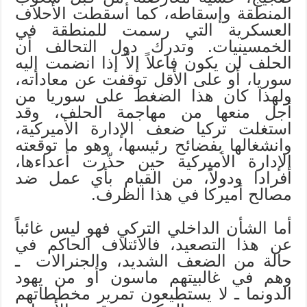
المنطقة وإسقاطه، كما أسقطت الأحلاف
العسكرية التي رسمت للمنطقة في
الخمسينيات. وتدرك دول التحالف أن
الحلف لن يكون فاعلاً إلاّ إذا انضمت إليه
سوريا، أو على الأقل توقفت عن معاداته،
ولهذا كان هذا الضغط على سوريا من
أجل منعها من مهاجمة الحلف، وقد
استغلت تركيا ضعف الإدارة الأميركية،
وانشغالها بفضائح رئيسها، وهو ما توقعته
الإدارة الأميركية حين حذّرت أعداءها،
أفرادا ودولاً، من القيام بأي عمل ضد
مصالح أميركا في هذا الظرف.
أما الشأن الداخلي التركي فهو ليس غائباً
عن هذا التصعيد، فالائتلاف الحاكم في
حالة من الضعف الشديد، والجنرالات ـ
وهم في غالبيتهم ماسون أو من يهود
الدونما ـ لا يستطيعون تمرير مخططاتهم