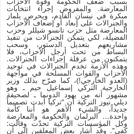
بسبب ضعف الحكومة وقوة الأحزاب
المعارضة. والمفروض إجراء انتخابات
مبكرة في نيسان القادم، ويحرص يلماز
والجنرالات على إبعاد أو إضعاف الأحزاب
المعارضة مثل حزب تانسو شيللر وحزب
الفضيلة، لكي يتمكن الجنرالات من تنفيذ
مشاريعهم بتعديل الدستور، وسحب
البساط من تحت أرجل الأحزاب، فلا
يتمكنون من عرقلة إجراءات الجنرالات.
وهذه الأزمة تخدم الجنرالات في توحيد
الأحزاب والقوات المسلحة في مواجهة
(العدو الخارجي!)، كما صرّح بذلك وزير
الخارجية التركي إسماعيل جيم ـ وهو
مشهور أنه من يهود الدونما ـ لصحيفة
ديلي نيوز التركية أن “تركيا أبدت تصميماً
جديداً، والشيء الأهم هو أننا كأمة
واحدة… البرلمان والحكومة والمعارضة
وكل المؤسسات التركية تحدّت وقالت:
كفى”. وقد أشار بعض المعلقين إلى أن