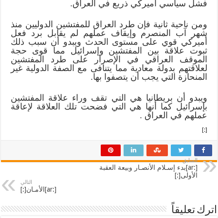
فشل سياسي أميركي ذريع في العراق.
ومن ناحية ثانية فإن طرد العراق للمفتشين الدوليين منذ
شهر آب المنصرم وإيقاف عملهم لم يقابل برد فعل
أميركي قوي على مستوى الحدث ويبدو أن سبب ذلك
ثبوت علاقة بين المفتشين وإسرائيل مما قوى حجة
الموقف العراقي في الإصرار على طرد المفتشين
لعلاقتهم بدولة معادية مما يتنافى مع الصفة الدولية غير
المنحازة التي يجب أن يتصفوا بها.
ويبدو أن بريطانيا هي التي تقف وراء علاقة المفتشين
بإسرائيل كما أنها هي التي فضحت تلك العلاقة لإعاقة
عملهم في العراق .
[:]
السابق
[:ar]بدء إسـلام الأنصـار وبيعة العقبة
الأولى[:]
التالي
[:ar]الأمـان[:]
اترك تعليقاً