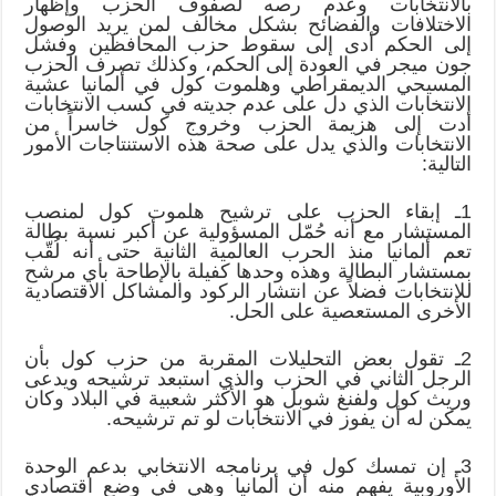
بالانتخابات وعدم رصه لصفوف الحزب وإظهار
الاختلافات والفضائح بشكل مخالف لمن يريد الوصول
إلى الحكم أدى إلى سقوط حزب المحافظين وفشل
جون ميجر في العودة إلى الحكم، وكذلك تصرف الحزب
المسيحي الديمقراطي وهلموت كول في ألمانيا عشية
الانتخابات الذي دل على عدم جديته في كسب الانتخابات
أدت إلى هزيمة الحزب وخروج كول خاسراً من
الانتخابات والذي يدل على صحة هذه الاستنتاجات الأمور
التالية:
1ـ إبقاء الحزب على ترشيح هلموت كول لمنصب
المستشار مع أنه حُمّل المسؤولية عن أكبر نسبة بطالة
تعم ألمانيا منذ الحرب العالمية الثانية حتى أنه لُقّب
بمستشار البطالة وهذه وحدها كفيلة بالإطاحة بأي مرشح
للانتخابات فضلاً عن انتشار الركود والمشاكل الاقتصادية
الأخرى المستعصية على الحل.
2ـ تقول بعض التحليلات المقربة من حزب كول بأن
الرجل الثاني في الحزب والذي استبعد ترشيحه ويدعى
وريث كول ولفنغ شوبل هو الأكثر شعبية في البلاد وكان
يمكن له أن يفوز في الانتخابات لو تم ترشيحه.
3ـ إن تمسك كول في برنامجه الانتخابي بدعم الوحدة
الأوروبية يفهم منه أن ألمانيا وهي في وضع اقتصادي