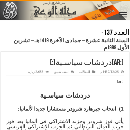
العدد 137
-
السنة الثانية عشرة – جمادى الآخرة 1419هـ – تشرين
الأول 1998م
[:ar]دردشات سياسـية[:]
1437/12/25م
المقالات
اضف تعليق
2,658 زيارة
[:ar]
دردشات سياسـية
1) انتخاب جيرهارد شرودر مستشارا جديدا لألمانيا:
يأتي فوز شرودر وحزبه الاشتراكي في ألمانيا بعد فوز
حزب العمال البريطاني ثم الحزب الاشتراكي الفرنسي