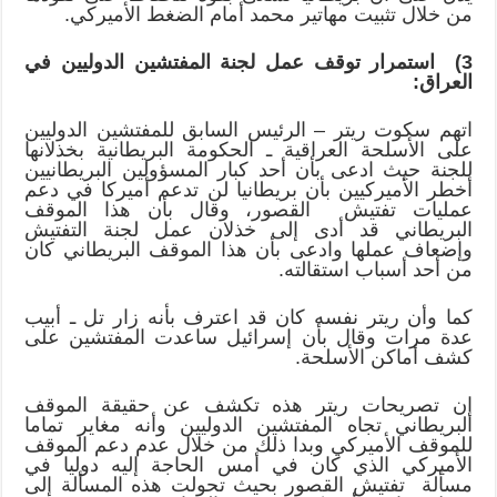
من خلال تثبيت مهاتير محمد أمام الضغط الأميركي.
3) استمرار توقف عمل لجنة المفتشين الدوليين في
العراق:
اتهم سكوت ريتر – الرئيس السابق للمفتشين الدوليين
على الأسلحة العراقية ـ الحكومة البريطانية بخذلانها
للجنة حيث ادعى بأن أحد كبار المسؤولين البريطانيين
أخطر الأميركيين بأن بريطانيا لن تدعم أميركا في دعم
عمليات تفتيش القصور، وقال بأن هذا الموقف
البريطاني قد أدى إلى خذلان عمل لجنة التفتيش
وإضعاف عملها وادعى بأن هذا الموقف البريطاني كان
من أحد أسباب استقالته.
كما وأن ريتر نفسه كان قد اعترف بأنه زار تل ـ أبيب
عدة مرات وقال بأن إسرائيل ساعدت المفتشين على
كشف أماكن الأسلحة.
إن تصريحات ريتر هذه تكشف عن حقيقة الموقف
البريطاني تجاه المفتشين الدوليين وأنه مغاير تماما
للموقف الأميركي وبدا ذلك من خلال عدم دعم الموقف
الأميركي الذي كان في أمس الحاجة إليه دوليا في
مسألة تفتيش القصور بحيث تحولت هذه المسألة إلى