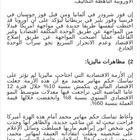
الأوروبية الباهظة التكاليف.
إن فوز شرودر في ألمانيا ومن قبل فوز جوسبان في
فرنسا وفوز بلير في بريطانيا ليؤكد على أن أوروبا قد
اختطت لنفسها طريقا جديدة في مواجهة أمريكا فبدلا
من المواجهة عن طريق الوحدة المكلفة اقتصاديا وغير
الفاعلة عمليا أصبحت المواجهة عن طريق إصلاح
الاقتصاد وعدم الانجرار السريع نحو سراب الوحدة
الخادع.
2) مظاهرات ماليزيا:
إن الأزمة الاقتصادية التي اجتاحت ماليزيا لم تؤثر على
تماسك حكم مهاتير محمد مع أن هذه الأزمة جعلت
الاقتصاد الماليزي ينكمش بنسبة 10% خلال فترة 12
عاما الماضية التي تراجعت فيها معدلات متوسـط النمو
الاقتصادي السنوي بنسبة 8% وانخفضت خلالها قيمة
العملة بنسبة 60%.
وأغاظ تماسك حكم مهاتير محمد أمام هذه الهزة أميركا
فراحت تبحث له عن متاعب جديدة، والظاهر أنها وجدت
في شخص أنور إبراهيم مأربها فسلطت وسائل الإعلام
على شخصيته ونقلت انتقاداته العنيفة لمهاتير محمد،
وروجت لدعوته إدخال إصلاحات خاصة السياسية منها