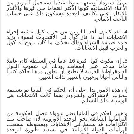
سيئ سيزداد وضعها سوءا عندما ستتحمل المزيد من
الأعباء الاقتصادية كونها الأكثر اهتماما مـن غيرها والأقدر
بالإنفاق على تكاليف الوحدة وسيكون ذلك على حساب
الناخب الألماني.
4ـ لقد كشف أحد البارزين من حزب كول عشية إجراء
الانتخابات أنه إذا فاز كول في الانتخابات فسوف يزيد
قيمة ضريبة الشراء وذلك بخلاف ما كان يروج له كول
والحزب قبيل الانتخابات.
5ـ إن مكوث كول فترة 16 عاماً في السلطة كان عاملا
هاما ساعد على إسقاطه وذلك أن شعوب الدول
الديمقراطية الغربية لا تطيق أن تطول مدة الحاكم كثيرا
والناس أحيانا يرغبون بالتغيير لذات التغيير.
إن هذه الأمور تدل على أن الحكم في ألمانيا تم تسليمه
للحزب الاشتراكي ولشرودر بينما كانت الانتخابات هي
الوسيلة لذلك التسليم.
وتغيير الحكم في ألمانيا يعني سهولة تنصل الحكومة من
التزاماتها السابقة نحو الوحدة الأوروبية لأن صاحب تلك
الالتزامات قد سقط في الانتخابات وبسقوطه سقطت
التزامات الدولة الألمانية في تسديد فاتورة الوحدة