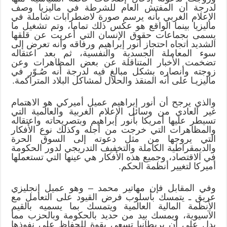
لدرجة أن المفتش العام للشرطة في ماليزيا وصف
الإعلام الغربي بأنه يرسم صورة لاضطرابات شاملة في
ماليزيا بينما الواقع هو عكس ذلك تماما، وتم تشغيل ما
يسمى بجماعات حقوق الإنسان التي أعربت عن قلقها
الشديد اتجاه احتجاز أنور إبراهيم ورفاقه وأنه تعرض إلى
سوء المعاملة الجسدية والنفسية، ثم بعد اعتقاله
تضخمت الأخبار المتناقلة عن بعض المظاهرات وعن
زوجته وأنصاره بشكل مبالغ فيه لدرجة أنه صُـوّر في
ماليزيـا على أنه المنقذ والحلال لمشاكل البلاد المتراكمة.
والذي يرجح أن أنور إبراهيم عميل أميركي هو الاهتمام
غير العادي من وسائل الإعلام الغربية والعالمية التي
تسيطر عليها أمريكا بأنور إبراهيم وبتصريحاته واعتقاله
والمظاهرات التي خرجت من أجله وكذلك نوع الأفكار
التي يروجها من مثل دعوته إلى السوق الحرة
والديمقراطية الكاملة والتخفيف التدريجي لدور الحكومة
في الاقتصاد، وجميع هذه الأفكار هي عينها التي تستعملها
أميركا لتغيير أنظمة الحكم.
وفي المقابل فإن مهاتير محمد – وهو عميل إنجليزي
عريق ـ يتمسك بأسلوب فرض القيود على التعامل مع
الأنظمة المالية العالمية ويتمسك بما يسميه بالقيم
الآسيوية، ويمسك بيد من حديد بالحكومة وبالحزب مما
يدل على أن بريطانيا تسعى بقوة للحفاظ على نفوذها