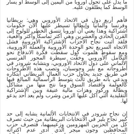
ما يدل على تحول أوروبا من اليمين إلى الوسط أو يسار
الوسط كما يطلقون عليه.
فأهم أربع دول في الاتحاد الأوروبي وهي: بريطانيا
وفرنسا وألمانيا وإيطاليا تسيطر عليها الآن حكومات
اشتراكية وهذا يعني أن أوروبا تنسق الخطى للولوج إلى
القرن الحادي والعشرين وهي أكثر تماسكاً وأكثر واقعية،
فلقد أثبت نجاح الأحزاب الاشتراكية الأوروبية فشل
الاتجاه السريع نحو الوحدة الأوروبية والعملة الأوروبية،
ومع سقوط هلموت كول سقطت فكرة الاندفاع نحو
التكامل الأوروبي وخفّت سيطرة المحور الفرنسي
الألماني على دول الاتحاد الأوروبي، ويتشابه شرودر في
أطروحاته مع بلير وجوسبان، وتصب هذه الأطروحات
في طريق جديد يحاول حزب العمال البريطاني ابتكاره
ويدعي بأنه طريق ثالث يتوسط الرأسمالية المبالغ فيها
كالعولمة واقتصاد السوق وما نتج منها من مشاكل
وبطالة وركود وهزات مالية عنيفة وبين الاشتراكية
التقليدية التي أكل عليها الزمن وشرب ولم يعد أحد يدعو
لها.
إن نجاح شرودر في الانتخابات الألمانية يشابه إلى حد
كبير نجاح بلير في الانتخابات البريطانية من حيث تصرف
كل من الحزبين المهزومين وزعيميهما، فتصرف حزب
المحافظين وجون ميجر الذي أدى عدم اكتراثه