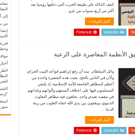
مقاصد
كثيف الدلالة على طبيعة الحرب التي دخلتها روسيا بعد
المعا
أكثر من أربع سنوات من غزو …
إلى أ
أكمل القراءة »
من ين
إنشاء
Pinterest
LinkedIn
S
الاست
قدرة 
وخطور
يق الأنظمة المعاصرة على الرعية
موافق
أخبار
الطري
وائل السلطان منذ أن رفع إبراهيم قواعد البيت الحرام،
النظا
وأذّن في الناس بالحج، بقيت هذه الشعيرة واحدة من
التجريب
أعظم المظاهر الجامعة للأمة الإسلامية، إذ يلتقي
الشيب
المسلمون فيها على اختلاف ألسنتهم وألوانهم وبلدانهم
“إرضا
في مقصد تعبدي واحد، يخلعون فيه مظاهر التفاوت
استقب
الدنيوي، ويقفون بين يدي الله حفاة القلوب من زينة
سوريا
الدنيا …
أكمل القراءة »
Pinterest
LinkedIn
S