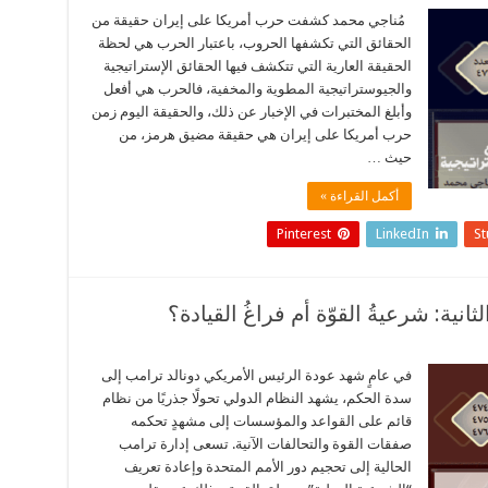
مُناجي محمد كشفت حرب أمريكا على إيران حقيقة من
الحقائق التي تكشفها الحروب، باعتبار الحرب هي لحظة
الحقيقة العارية التي تتكشف فيها الحقائق الإستراتيجية
والجيوستراتيجية المطوية والمخفية، فالحرب هي أفعل
وأبلغ المختبرات في الإخبار عن ذلك، والحقيقة اليوم زمن
حرب أمريكا على إيران هي حقيقة مضيق هرمز، من
حيث …
أكمل القراءة »
Pinterest
LinkedIn
S
انية: شرعيةُ القوّة أم فراغُ القيادة؟
في عامٍ شهد عودة الرئيس الأمريكي دونالد ترامب إلى
سدة الحكم، يشهد النظام الدولي تحولًا جذريًا من نظام
قائم على القواعد والمؤسسات إلى مشهدٍ تحكمه
صفقات القوة والتحالفات الآنية. تسعى إدارة ترامب
الحالية إلى تحجيم دور الأمم المتحدة وإعادة تعريف