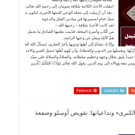
انتقلت الأختُ الكاتبة سُلافة شومان إلى رحمةِ اللهِ تعالى
، بعد أن أرسلت إلى مجلة الوعي كلمتَها الأخيرة، لتكون م
سكَ ختامٍ لمسيرتها في ميادين الفكر والدعوة.
لقد كانت الأختُ سُلافة – رحمها الله –
من كُتّابِ وأسرةِ المجلة، قدّمت بقلمها الصادق ما يحمل
همَّ الأمّة ويعبّر عن وعيها الراشد.
وإنّا إذ نتقدّمُ إلى أهلِها وذويها بأحرّ التعازي، لنسألُ اللهَ الع
َ نُزُلَها، ويغسلَها من الذنوبِ والخطايا، وأن يُلهمَ أهلَها جميلَ الصبرِ والاحت
 لله حمداً يليق بجلال وجهه وعظيم سلطانه، والصلاةُ والسلامُ على سيّد
عه ووالاه إلى يوم الدين. يقول الله تعالى (وَلَوۡ قَٰتَلَكُمُ ٱلَّذِينَ
Pinterest
LinkedIn
S
لكبرى» وتداعياتها: تقويض أوسلو وصفعة