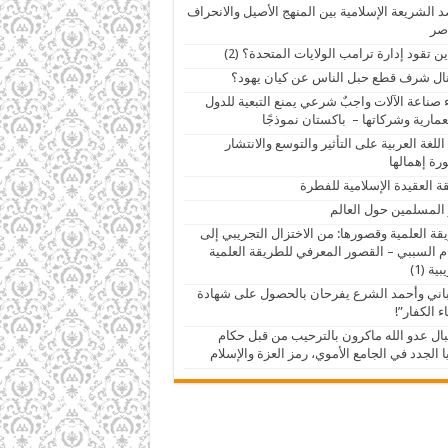
 الشريعة الإسلامية بين المنهج الأصيل والانحراف
صر
ين تقود إدارة ترامب الولايات المتحدة؟ (2)
ال شرف قطع حبل الناس عن كيان يهود؟
 صناعة الآلات واجبٌ شرعي يمنع التبعية للدول
عمارية وشركاتها – باكستان نموذجًا
اللغة العربية على التأثير والتوسع والانتشار
ة إهمالها
ة العقيدة الإسلامية للفطرة
 المسلمين حول العالم
قة العلمية وقصورها: من الاختزال التجريبي إلى
م السببي – القصور المعرفي للطريقة العلمية
ية (1)
اني وأحمد الشرع يفرحان بالحصول على شهادة
ء الكفار”!
ال عدو الله ماكرون بالترحيب من قبل حكام
 الجدد في الجامع الأموي، رمز العزة والإسلام