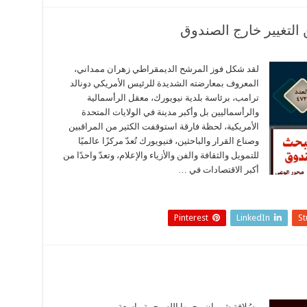
التغيير خارج الصندوق
لقد شكل فوز المرشح الديمقراطي زهران ممداني،
المعروف بمعارضته الشديدة للرئيس الأمريكي دونالد
ترامب، برئاسة بلدية نيويورك، معقل الرأسمالية
والرأسماليين بل وأكبر مدينة في الولايات المتحدة
الأمريكية، لحظة فارقة استوقفت الكثير من المراقبين
وصناع القرار والباحثين، فنيويورك تُعدّ مركزًا عالميًا
للتمويل والثقافة والفن والأزياء والإعلام، وتعدّ واحدًا من
أكبر الاقتصادات في …
Pinterest
LinkedIn
S
سُلافة شومان رحمها الله رحمة واسعة