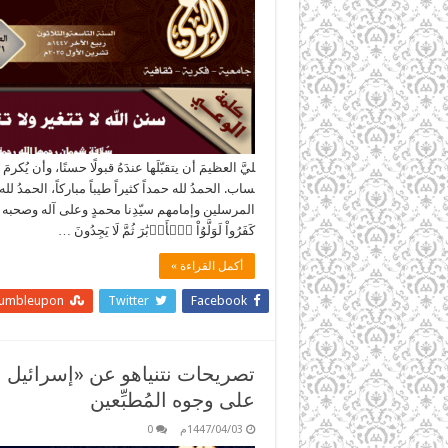
ليَّ العظيمَ أن يتقبّلَها عندَهُ قبولًا حسنًا، وأن يُكرم
ساب. الحمدُ لله حمداً كثيراً طيباً مباركاً، الحمدُ
المرسلين وإمامهم سيّدِنا محمدٍ وعلى آله وصحبه ومن تب
كَفَرُواْ لَوَلَّوُاْ ٱلۡأَدۡبَٰرَ ثُمَّ لَا يَجِدُونَ …
أكمل القراءة »
tumbleupon
Twitter
Facebook
تصريحات نتنياهو عن «إسرائيل ا
على وجوه المُطبِّعين
1447/04/03م
0