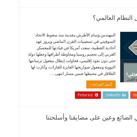
 النظام العالمي؟
المهندس وسام الأطرش مقدمة منذ سقوط الاتحاد
السوفيتي في تسعينيات القرن الماضي وبروز عهد
أحادية القطبية، سعت أمريكا في قيادتها للمعسكر
الغربي إلى تحجيم روسيا ومحاوطة أطرافها وجعلها دولة
حتى دون نفوذ إقليمي، فحاولت إبطال مفعول ترسانتها
النووية ومفعول صواريخها العابرة للقارات، وأثارت لها
القلاقل في محيطها ضمن مسار انتهى …
أكمل القراءة »
Pinterest
LinkedIn
S
الضائع وعين على مضايقنا وأسلحتنا