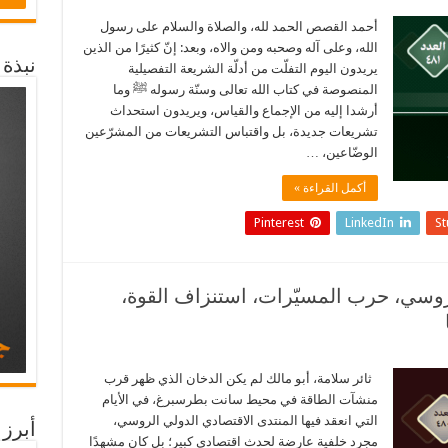
أحمد القصص الحمد لله، والصلاة والسلام على رسول
الله، وعلى آله وصحبه ومن والاه، وبعد: إنّ كثيرًا من الذين
نبذة
يريدون اليوم التفلّت من أدلّة الشريعة التفصيلية
المنصوصة في كتاب الله تعالى وسنّة رسوله ﷺ وما
أرشدا إليه من الإجماع والقياس، ويريدون استحداث
تشريعات جديدة، بل واقتباس التشريعات من المشرّعين
الوضّاعين، …
أكمل القراءة »
Pinterest
LinkedIn
S
لروسي، حرب المسيّرات، استنزاف القوة،
ثائر سلامة، أبو مالك لم يكن الدخان الذي ظهر قرب
منشآت الطاقة في محيط سانت بطرسبرغ، في الأيام
التي انعقد فيها المنتدى الاقتصادي الدولي الروسي،
أبرز 
مجرد خلفية عارضة لحدث اقتصادي كبير؛ بل كان مشهدًا