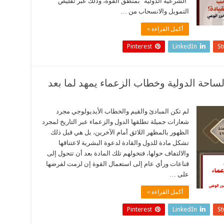
“الشرعية الدولية” بمنطق القوة، وذلك عبر تقليص
التمويل والانسحاب من …
أكمل القراءة »
Pinterest
LinkedIn
S
الساحة الدولية وخطاب الزعماء يمهد لما بعد
لم تكن المبادئ والقيم والخطاب الأيديولوجي مجرد
شعارات جميلة تطلقها الدول والزعماء عبر التاريخ لمجرد
الظهور بالمظهر اللائق أمام الآخرين، بل هي قبل ذلك
تشكل مادة للدول والقادة لدعوة البشرية لاعتناقها
والالتفاف حولها، فتخولهم تلك المادة بعد أن تتحول إلى
قناعات ورأي عام إلى استعمال القوة إن لزمت لفرضها
على …
أكمل القراءة »
Pinterest
LinkedIn
S