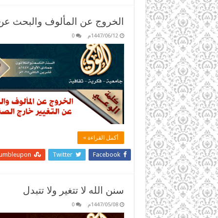
الخروج عن المألوف والبحث عن 
1447/06/12م
0
أكمل القراءة »
tumbleupon
Twitter
Facebook
سنن الله لا تتغير ولا تتبدل
1447/05/08م
0