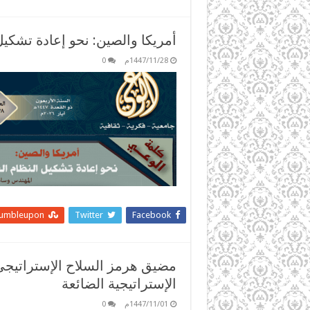
أمريكا والصين: نحو إعادة تشكيل
1447/11/28م
0
tumbleupon
Twitter
Facebook
مضيق هرمز السلاح الإستراتيجي 
الإستراتيجية الضائعة
1447/11/01م
0