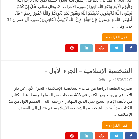
قال تعالى) :لَقَدْ كَانَ لَكُمْ فِي رَسُولِ اللَّهِ أُسْوَةٌ حَسَنَةٌ لِمَنْ كَانَ يَرْجُو اللَّهَ
وَالْيَوْمَ الْآَخِرَ وَذَكَرَ اللَّهَ كَثِيرًا( سورة الأحزاب 21. وقال تعالى: )قُلْ إِنْ كُنْتُمْ
تُحِبُّونَ اللَّهَ فَاتَّبِعُونِي يُحْبِبْكُمُ اللَّهُ وَيَغْفِرْ لَكُمْ ذُنُوبَكُمْ وَاللَّهُ غَفُورٌ رَحِيمٌ * قُلْ
أَطِيعُوا اللَّهَ وَالرَّسُولَ فَإِنْ تَوَلَّوْا فَإِنَّ اللَّهَ لَا يُحِبُّ الْكَافِرِينَ( سورة آل عمران 31
-32. وقال …
أكمل القراءة »
الشخصية الإسلامية – الجزء الأول –
1415/03/12م
0
صدرت الطبعة الرابعة من كتاب «الشخصية الإسلامية» الجزء الأول عن دار
الأمة في بيروت. يقع الكتاب في 408 صفحات من القطع الوسط. هذا الكتاب
من تأليف الإمام الشيخ تقي الدين النبهاني – رحمه الله -. القسم الأول من هذا
الكتاب يبدأ ببحث الشخصية والشخصية الإسلامية. ثم ينتقل إلى العقيدة
الإسلامية …
أكمل القراءة »