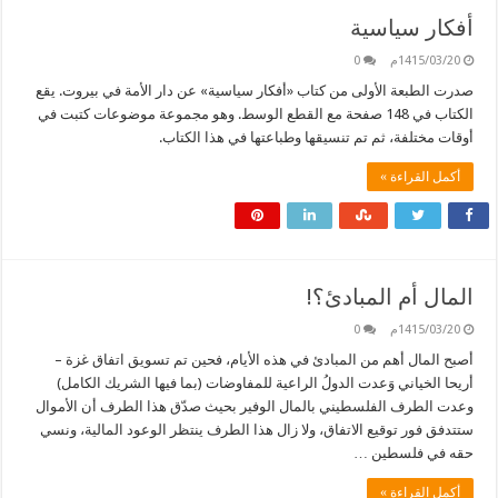
أفكار سياسية
1415/03/20م
0
صدرت الطبعة الأولى من كتاب «أفكار سياسية» عن دار الأمة في بيروت. يقع
الكتاب في 148 صفحة مع القطع الوسط. وهو مجموعة موضوعات كتبت في
أوقات مختلفة، ثم تم تنسيقها وطباعتها في هذا الكتاب.
أكمل القراءة »
المال أم المبادئ؟!
1415/03/20م
0
أصبح المال أهم من المبادئ في هذه الأيام، فحين تم تسويق اتفاق غزة –
أريحا الخياني وَعدت الدولُ الراعية للمفاوضات (بما فيها الشريك الكامل)
وعدت الطرف الفلسطيني بالمال الوفير بحيث صدّق هذا الطرف أن الأموال
ستتدفق فور توقيع الاتفاق، ولا زال هذا الطرف ينتظر الوعود المالية، ونسي
حقه في فلسطين …
أكمل القراءة »