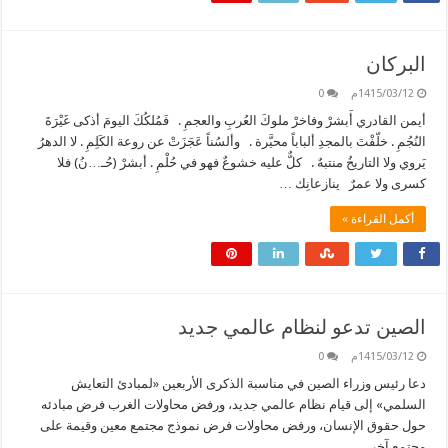
البركان
1415/03/12م
0
أيمن القادري أَبشرْ وفاخرْ ملوكَ العُربِ والعجمِ . فَمُلكُكَ اليومَ أذكى غَيْرَةَ
النُجُمِ . خلّفْتَ بالمجدِ ألباباً محيَّرة . وألسُناً عَجَزَتْ عن روعة الكَلِمِ . لا الدهرُ
يَروي ولا التاريخُ منتبهٌ . كلٌّ عليه خشوعٌ فهو في حُلْمِ . أبشرْ (حُـ…نُ) فلا
كسرى ولا عمرٌ ينازعانِك …
أكمل القراءة »
الصين تدعو لنظام عالمي جديد
1415/03/12م
0
دعا رئيس وزراء الصين في مناسبة الذكرى الأربعين «لمبادئ التعايش
السلمي» إلى قيام نظام عالمي جديد، ورفض محاولات الغرب فرض مبادئه
حول حقوق الإنسان، ورفض محاولات فرض نموذج مجتمع معين وقيمة على
مجتمع آخر .