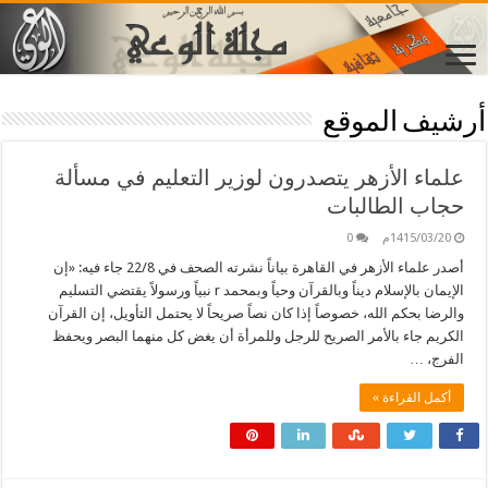
أرشيف الموقع
علماء الأزهر يتصدرون لوزير التعليم في مسألة
حجاب الطالبات
1415/03/20م
0
أصدر علماء الأزهر في القاهرة بياناً نشرته الصحف في 22/8 جاء فيه: «إن
الإيمان بالإسلام ديناً وبالقرآن وحياً وبمحمد r نبياً ورسولاً يقتضي التسليم
والرضا بحكم الله، خصوصاً إذا كان نصاً صريحاً لا يحتمل التأويل، إن القرآن
الكريم جاء بالأمر الصريح للرجل وللمرأة أن يغض كل منهما البصر ويحفظ
الفرج، …
أكمل القراءة »