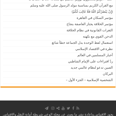
مع القرآن الكريم بمناسبة مولد الرسول صلى الله عليه وسلم
(إِنْ يَنْصُرْكُمُ اللَّهُ فَلَا غَالِبَ لَكُمْ)
مؤتمر السكان في القاهرة
مؤتمر الخلافة يجتاز العاصفة بنجاح
الثغرات القانونية في نظام الخلافة
الدخن القوي مع نكهته
استعمال لفظ الوحدة بدل الجماعة خطأ شائع
نظرة في الاقتصاد الإسلامي
أخبار المسلمين في العالم
ردّ افتراءات على الإمام الشاطبي
الصين تدعو لنظام عالمي جديد
البركان
الشخصية الإسلامية – الجزء الأول –
يجوز الاقتباس وإعادة نشر ما يصدر عن مجلة الوعي شريطة أمانة النقل والاقتباس