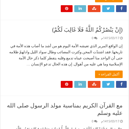
(إِنْ يَنْصُرْكُمُ اللَّهُ فَلَا غَالِبَ لَكُمْ)
1415/03/17م
0
إن الواقع المرير الذي تعيشه الأمة اليوم هو من أشد ما أصاب هذه الأمة في
تاريخها. فقد اشتدّت المحن وكثرت المصائب وطال سواد الليل وادلهمّ ظلامه
حتى أن الواحد منا أصبحت عيناه تدمع وقلبه يتفطر كلما ذكر حال الأمة
الإسلامية وما هي عليه من أهوال. إن هذه الحال تدعو الإنسان …
أكمل القراءة »
مع القرآن الكريم بمناسبة مولد الرسول صلى الله
عليه وسلم
1415/03/17م
0