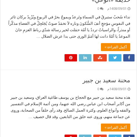
1408/09/01م
0
نداء سُحبٌ ستبرقُ في السماءِ وتَرعدُ ويموجُ بحرٌ في الربوعِ ويُزْبِدُ بركان ثائر
في النفوسِ مؤججٍ أنفَ السُّكونَ وناره لاَ تخمَدُ صوتٌ يُجَلجِلُ في الفضاءِ مذكّراً
أو منذراً، والراسياتُ ترددُ يا أمّة حمَلت لخير رسالة شدّي رباط العزمِ حانَ
الموعدُ يا أمّةً دانت لها أمَمُ الورى حتى بدا عرش الضلال …
أكمل القراءة »
محنة سعيد بن جبير
1408/09/01م
0
هذه محنة سعيد بن جبير مع الحجاج بن يوسف طاغية العراق، وسعيد بن جبير
من أكابر أصحاب ابن عباس رضي الله عنهما، ومن أئمة الإسلام في التفسير
والفقه وأنواع العلوم، وكثرة العمل الصالح. وقد رأى خلقاً من الصحابة، وروى
عن جماعة منهم، وروى عنه خلق من التابعين. وقد قال خصيف …
أكمل القراءة »