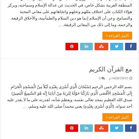
المنطقة العربية بشكل خاص، في الحديث عن عدالة الإسلام وسماحته، ويركز
هؤلاء الكتاب على اختلاف مللهم ونحلهم واتجاهاتهم على معاني المحبة
والتسامح، وعن أن الإسلام إنما هو دين السلام والطمأنينة، والأخلاق الرفيعة
والرحمة، وما إلى ذلك من المعاني الرقيقة. …
أكمل القراءة »
مع القرآن الكريم
1408/09/01م
0
بسم الله الرحمن الرحيم (سُبْحَانَ الَّذِي أَسْرَى بِعَبْدِهِ لَيْلاً مِنْ الْمَسْجِدِ الْحَرَامِ
إِلَى الْمَسْجِدِ الأَقْصَى الَّذِي بَارَكْنَا حَوْلَهُ لِنُرِيَهُ مِنْ آيَاتِنَا إِنَّه هُوَ السَّمِيعُ الْبَصِيرُ)
صدق الله العظيم يمجد تعالى نفسه، ويعظم شأنه، لقدرته على ما لا يقدر عليه
أحد سواه، (الَّذِي أَسْرَى بِعَبْدِهِ) يعني محمداً صلى الله عليه وسلم، …
أكمل القراءة »