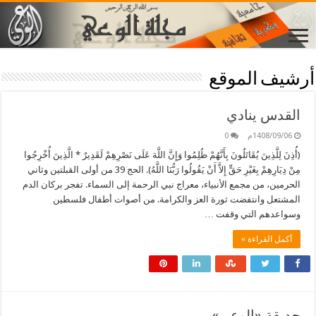
أرشيف الموقع
القدس ينادي
1408/09/06م
0
(أُذِنَ لِلَّذِينَ يُقَاتَلُونَ بِأَنَّهُمْ ظُلِمُوا وَإِنَّ اللَّهَ عَلَى نَصْرِهِمْ لَقَدِيرٌ * الَّذِينَ أُخْرِجُوا
مِنْ دِيَارِهِمْ بِغَيْرِ حَقٍّ إِلاَّ أَنْ يَقُولُوا رَبُّنَا اللَّهُ). الحج 39 من أولى القبلتين وثاني
الحرمين، من مجمع الأنبياء، معراج نبي الرحمة إلى السماء. تفجر بركان الدم
المشتعل وانتفضت ثورة العز والكرامة. من أصوات أطفال فلسطين
وسواعدهم التي وقفت …
أكمل القراءة »
حديقة «الوعي»