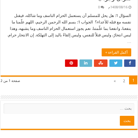
1408/08/16م
0
السؤال 1: هل يحل للمسلم أن يستعمل الحزام الناسف وما شاكله، فيقتل
نفسه مع قتله للأعداء؟ الجواب 1: بسم الله الرحمن الرحيم، اللهم علّمنا ما
ينفعنا، وانفعنا بما علّمتنا. نعم يجوز استعمال الحزام الناسف وما يشبهه. وهذا
ليس انتحارً، وليس قتلاً للنفس، وليس إلقاءً باليد إلى التهلكة. إن الانتحار حرام.
…
أكمل القراءة »
1
»
2
صفحة 1 من 2