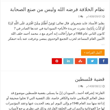
نظام الخلافة فرضه الله وليس من صنع الصحابة
1408/09/01م
0
بقلم: الأستاذ عايد شعرواي قال تعالى: (وَمَنْ أَظْلَمُ مِمَّنْ افْتَرَى عَلَى اللَّهِ كَذِبًا
أَوْ كَذَّبَ بِآيَاتِهِ). نشرت جريدة «الأيام» السودانية في عددها الصادر في 7
كانون الثاني عام 1988م حواراً قالت إنه أجرى مع د. محمد أحمد خلف الله
الأمين العام المساعد لحزب التجمع الوحدوي بمصر، وعرفت عنه بأنه «مفكر
…
أكمل القراءة »
قضية فلسطين
1408/08/22م
0
القارئة: إشراقة أحمد ـ السودان إنّ ما يسمّى بقضية فلسطين موضوع قد
شغل العالم الإسلامي عامة والكافر خاصة، تلك القضية التي لا تخلوا صحيفة أو
إذاعة منها منذ العام 1948م وإلى اليوم. لم يتعد الحديث عنها وعقد المؤتمرات
لها حدّ الغوغائية والدوران في الحلقة الفارغة، وذلك في نظري يرجع لأسباب