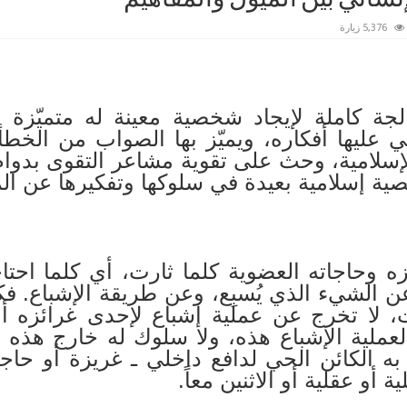
5,376 زيارة
الجة كاملة لإيجاد شخصية معينة له متميّزة 
ني عليها أفكاره، ويميّز بها الصواب من الخطأ
لإسلامية، وحث على تقوية مشاعر التقوى بدوام 
ية إسلامية بعيدة في سلوكها وتفكيرها عن ا
زه وحاجاته العضوية كلما ثارت، أي كلما احتا
 الشيء الذي يُسبِع، وعن طريقة الإشباع. فك
ت، لا تخرج عن عملية إشباع لإحدى غرائزه أو
عملية الإشباع هذه، ولا سلوك له خارج هذه ا
 الكائن الحي لدافع داخلي ـ غريزة أو حاجة
أو عقلية أو الاثنين معاً.