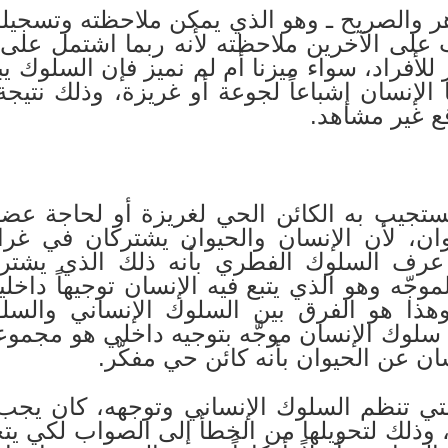
هر والصريح ـ وهو الذي يمكن ملاحظته وتسجيل
على الآخرين ملاحظته لأنه ربما اشتمل على 
للأفراد، سواء ميزنا أم لم نميز فإن السلوك 
ا الإنسان إشباعاً لجوعة أو غريزة، وذلك نت
قع غير مشاهد.
ستجيب به الكائن الحي لغريزة أو لحاجة عض
، لأن الإنسان والحيوان يشتركان في غرائ
عرف السلوك الفطري بأنه ذلك الذي يشترك 
جّه وهو الذي يتبع فيه الإنسان توجيهاً داخلياً
 وهذا هو الفرق بين السلوك الإنساني والس
لوك الإنسان موجَّه بتوجيه داخلي هو مجموعة 
سان عن الحيوان بأنه كائن حي مفكّر.
تي تنظم السلوك الإنساني وتوجهه، كان يجب 
 وذلك لتحويلها من الخطأ إلى الصواب لكي يت