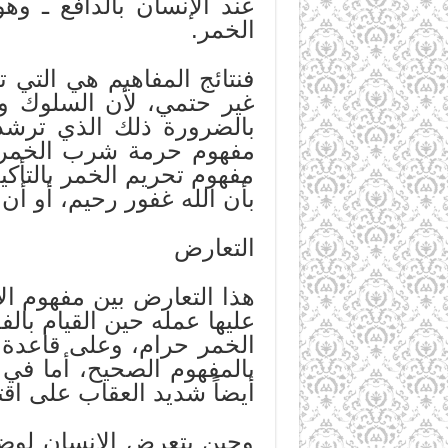
عند الإنسان بالدافع ـ وه
الخمر.
فنتائج المفاهيم هي التي ت
غير حتمي، لأن السلوك وإ
بالضرورة ذلك الذي ترشد إ
مفهوم حرمة شرب الخمر و
مفهوم تحريم الخمر بالتأكيد
بأن الله غفور رحيم، أو أن
التعارض
هذا التعارض بين مفهوم ال
عليها عمله حين القيام با
الخمر حرام، وعلى قاعدة أ
بالمفهوم الصحيح، أما في ق
أيضاً شديد العقاب على اق
وحين يتعرض الإنسان لوضع 