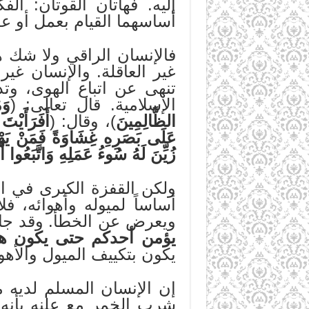
إليه. فهاتان القوتان: ا
أساسهما القيام بعمل أو عد
فالإنسان الراقي ولا شك ه
غير العاقلة. والإنسان غير
تنهى عن اتباع الهوى، وتذ
الإسلامية. قال تعالى: (
وَم
الظَّالِمِينَ
)، وقال: (
أَفَرَأَيْتَ
عَلَى بَصَرِهِ غِشَاوَةً فَمَنْ يَهْدِي
زُيِّنَ لَهُ سُوءُ عَمَلِهِ وَاتَّبَعُوا أَ
ولكن القفزة الكبرى في ال
أساساً لميوله وأهوائه، 
ويعرض عن الخطأ. وقد جا
يؤمن أحدكم حتى يكون هوا
يكون بتكييف الميول والأه
إن الإنسان المسلم لديه 
شرب الخمر مع علنه بأنه 