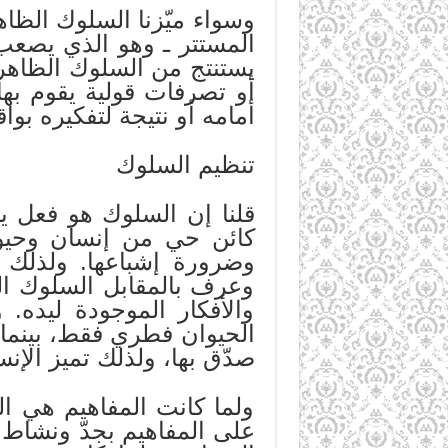
وسواء ميّزنا السلوك الظا
المستتر ـ وهو الذي يصعب 
يستنتج من السلوك الظاهر 
أو تصرفات قولية يقوم به
أمامه أو نتيجة لتفكيره بوا
تنظيم السلوك
قلنا إن السلوك هو فعل ي
كائن حي من إنسان وحيوان
وضرورة إشباعها. ولذلك 
وعرف بالمقابل السلوك المو
والأفكار الموجودة ليده.
الحيوان فطري فقط، بينما س
صدّق بها، ولذلك تميز الإن
ولما كانت المفاهيم هي ال
على المفاهيم بجدّ ونشاط،