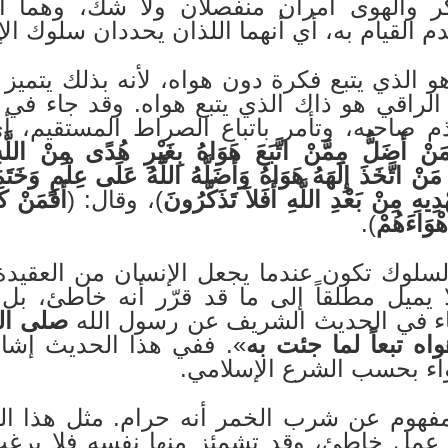
لفكر والهوى أمران منفصلان ولا شك، وهما ا
م القيام به، أي أنهما اللذان يحددان سلوك ال
و الذي يتبع فكرة دون هواه، لأنه بذلك يتمي
 الراقي هو ذاك الذي يتبع هواه. وقد جاء في 
م صاحبه، وتأمر باتباع الصراط المستقيم، أ
َنْ أَضَلُّ مِمَّنْ اتَّبَعَ هَوَاهُ بِغَيْرِ هُدًى مِنْ اللَّهِ
 مَنْ اتَّخَذَ إِلَهَهُ هَوَاهُ وَأَضَلَّهُ اللَّهُ عَلَى عِلْمٍ وَخَ
هِ مِنْ بَعْدِ اللَّهِ أَفَلاَ تَذَكَّرُونَ
)، وقال: (
أَفَمَنْ كَ
هْوَاءَهُمْ
).
سلوك تكون عندما يجعل الإنسان من العقيدة 
فلا يميل مطلقاً إلى ما قد قرّر أنه خاطئ،
ء في الحديث الشريف عن رسول الله
صلى الل
ه تبعاً لما جئت به
». ففي هذا الحديث إشارة
واء بحسب الشرع الإسلامي.
مفهوم عن شرب الخمر أنه حرام. مثل هذا ا
عمل خاطئ، وقد تشمئز منها نفسه فلا يرغب