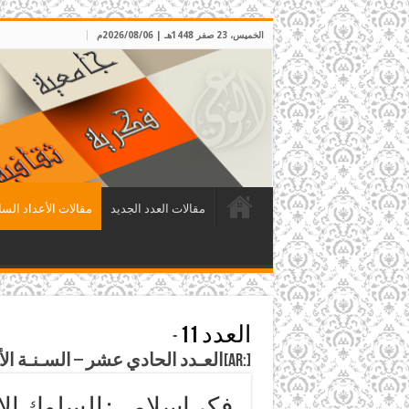
الخميس، 23 صفر 1448هـ | 2026/08/06م
مقالات العدد الجديد
مقالات الأعداد السا
العدد 11
-
[:ar]العـدد الحادي عشر – السـنـة الأولى – شعبان 1408هـ – نيسان 1988م[:]
فكر إسلامي: السلوك الإ