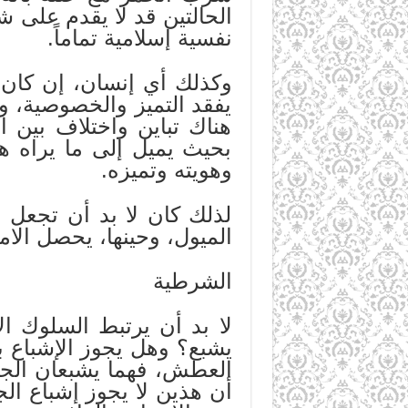
الحالتين قد لا يقدم على ش
نفسية إسلامية تماماً.
وكذلك أي إنسان، إن كان ي
يفقد التميز والخصوصية، 
هناك تباين واختلاف بين 
بحيث يميل إلى ما يراه هو
وهويته وتميزه.
لذلك كان لا بد أن تجعل ا
الميول، وحينها، يحصل الامت
الشرطية
لا بد أن يرتبط السلوك ال
يشبع؟ وهل يجوز الإشباع به
العطش، فهما يشبعان الجوع
أن هذين لا يجوز إشباع الج