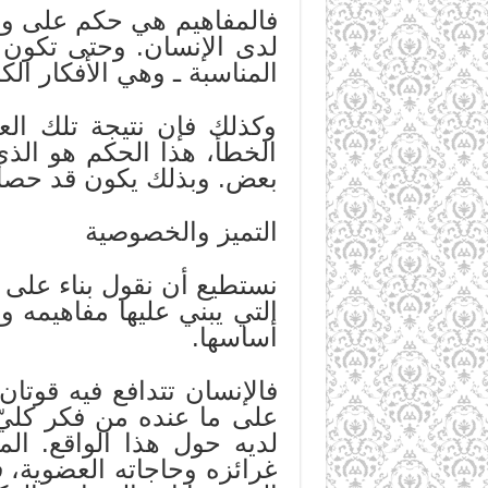
فالمفاهيم هي حكم على واقع
لدى الإنسان. وحتى تكون 
المناسبة ـ وهي الأفكار الكل
وكذلك فإن نتيجة تلك العم
الخطأ، هذا الحكم هو الذي
بعض. وبذلك يكون قد حصل 
التميز والخصوصية
نستطيع أن نقول بناء على 
التي يبني عليها مفاهيمه و
أساسها.
فالإنسان تتدافع فيه قوتان
على ما عنده من فكر كليّ، 
لديه حول هذا الواقع. المي
غرائزه وحاجاته العضوية، ف