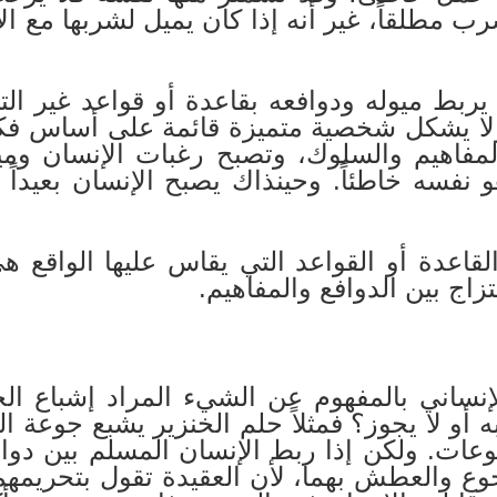
رب مطلقاً، غير أنه إذا كان يميل لشربها مع ال
ربط ميوله ودوافعه بقاعدة أو قواعد غير التي
ولا يشكل شخصية متميزة قائمة على أساس ف
المفاهيم والسلوك، وتصبح رغبات الإنسان ومي
 نفسه خاطئاً. وحينذاك يصبح الإنسان بعيداً ع
لقاعدة أو القواعد التي يقاس عليها الواقع ه
زاج بين الدوافع والمفاهيم.
إنساني بالمفهوم عن الشيء المراد إشباع ال
 أو لا يجوز؟ فمثلاً حلم الخنزير يشبع جوعة 
ات. ولكن إذا ربط الإنسان المسلم بين دواف
وع والعطش بهما، لأن العقيدة تقول بتحريمهما