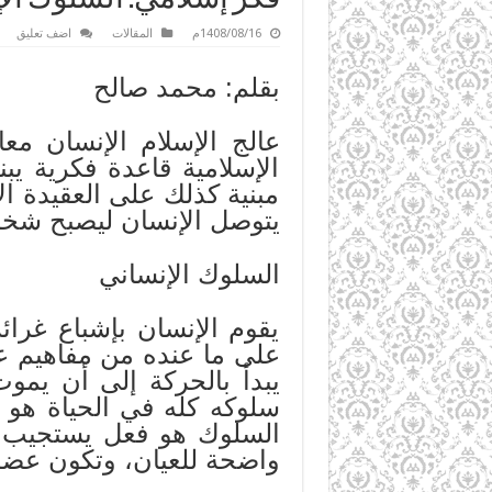
1408/08/16م
المقالات
اضف تعليق
بقلم: محمد صالح
عالج الإسلام الإنسان مع
الإسلامية قاعدة فكرية يب
مبنية كذلك على العقيدة ا
يتوصل الإنسان ليصبح شخص
السلوك الإنساني
يقوم الإنسان بإشباع غرائ
على ما عنده من مفاهيم عن
يبدأ بالحركة إلى أن يمو
سلوكه كله في الحياة هو ل
السلوك هو فعل يستجيب به
واضحة للعيان، وتكون عضلية 