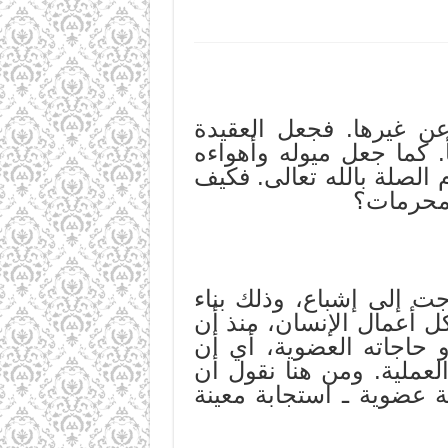
عن غيرها. فجعل العقيدة
. كما جعل ميوله وأهواءه
الصلة بالله تعالى. فكيف
لمحرمات؟
جت إلى إشباع، وذلك بناء
ل أعمال الإنسان، منذ أن
 حاجاته العضوية، أي أن
لعملية. ومن هنا نقول أن
 عضوية ـ استجابة معينة