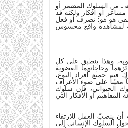
ه ـ من السلوك المضمر أو
مشاعر أو أفكار ولكنه قد
يبقى هو هو: تصرف أو فعل
يجة لمشاهدة واقع محسوس
وية، وهذا ينطبق على كل
زهما وحاجاتهما العضوية
فيه جميع أفراد النوع،
 معيّناً على ضوء الأعراف
لوك الحيواني، فإن سلوك
المفاهيم أو الأفكار التي
أن ينصبّ العمل للارتقاء
حول السلوك الإنساني إلى