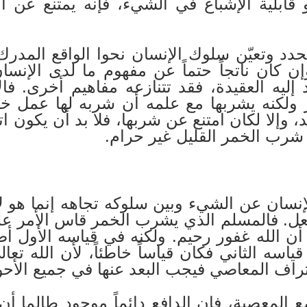
و قابلية الإشباع في الشيء، فإنه يمتنع عن
حدد وتعيّن سلوك الإنسان نحوا الواقع المدرك
ن كان ناتجاً حتماً عن مفهوم ما لدى الإنسا
ليه العقيدة، فقد تتنازعه مفاهيم أخرى. فا
لكنه يشربها مع علمه أن شربه لها عمل خاط
، وإلا لكان امتنع عن شربها، فلا بد أن يكون اتب
 شرب الخمر القليل غير حرام.
إنسان عن الشيء وبين سلوكه تجاهه إنما هو ل
لفعل. فالمسلم الذي يشرب الخمر قاس الأمر عل
ن الله غفور رحيم. ولكنه في قياسه الأول أ
ياسه الثاني فكان قياساً خاطئاً، لأن الله تعا
تراف المعاصي فيجب البعد عنها في جميع الأحو
المعصية، فإن الدافع دائماً موجود طالما أن 