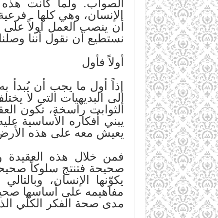
الصواب. ولما كانت هذه ا
الإنسان، وهي كلها ـ فرعية 
أن ينصب العمل أولاً على ه
نستطيع أن نقول أننا وصلنا 
أولاً فأول
إذاً أول ما يجب أن يُبدأ 
إلى البديهيات التي لا يخت
الثوابت راسخة، تكون العق
يبني أفكاره الأساسية علي
يعيش معه على هذه الأرض
فمن خلال هذه العقيدة و
صحيحة فتنتج سلوكاً صحيحاً
يكوّنها الإنسان، وبالتا
مفاهيمه على أساسها صحيح
مدى صحة الفكر الكلّي الذي