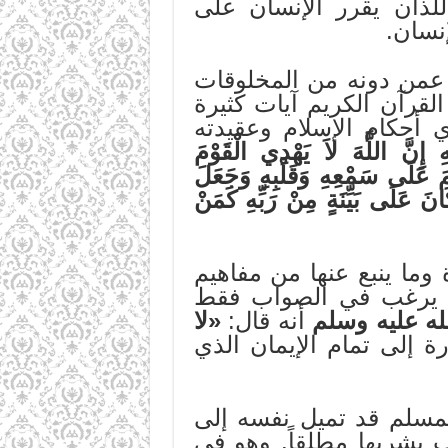
للذان يقرر الإنسان على
إنسان.
ز عمن دونه من المخلوقات
القرآن الكريم آيات كثيرة
ي أحكام الإسلام وعقيدته
 إِنَّ اللَّهَ لاَ يَهْدِي الْقَوْمَ
تَمَ عَلَى سَمْعِهِ وَقَلْبِهِ وَجَعَلَ
انَ عَلَى بَيِّنَةٍ مِنْ رَبِّهِ كَمَنْ
وما ينبع عنها من مفاهيم
 بل يرغب في الصواب فقط
ه عليه وسلم
أنه قال:
«لا
 إلى تمام الإيمان الذي
لمسلم قد تميل نفسه إلى
 بشربها مطلقاً. وهو في