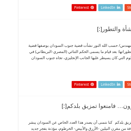
Pinterest
LinkedIn
S
 المهندس/ حسب الله النور نشأت قضية جنوب السودان بوصفها قضية
طوراتها: بعد قيام ما يسمى الحكم الثنائي (المصري-البريطاني) في
ومة الخرطوم التي كان يسيطر عليها الجانب الإنجليزي، تجاه جنوب السودان
Pinterest
LinkedIn
S
 تمزيق بلدكم كنا نتمنى أن يصدر هذا العدد الخاص عن السودان يبشر
 من مقرن النيلين -الأزرق والأبيض- الخرطوم، مؤذنة بفجر جديد