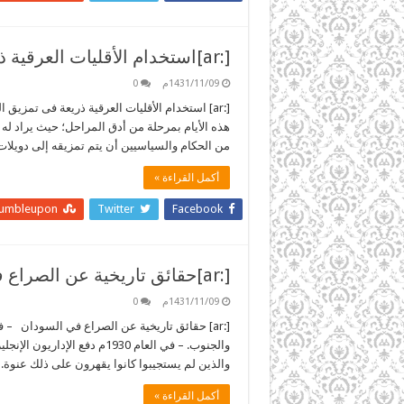
[:ar]استخدام الأقليات العرقية ذريعة فى تمزيق السودان[:]
1431/11/09م
0
[:ar] استخدام الأقليات العرقية ذريعة فى تمز
هذه الأيام بمرحلة من أدق المراحل؛ حيث يراد له 
من الحكام والسياسيين أن يتم تمزيقه إلى دويلات
أكمل القراءة »
tumbleupon
Twitter
Facebook
[:ar]حقائق تاريخية عن الصراع في السودان[:]
1431/11/09م
0
والجنوب. – في العام 1930م دف
والذين لم يستجيبوا كانوا يقهرون على ذلك عنوة. ففي العام 1935م مثلاً
أكمل القراءة »