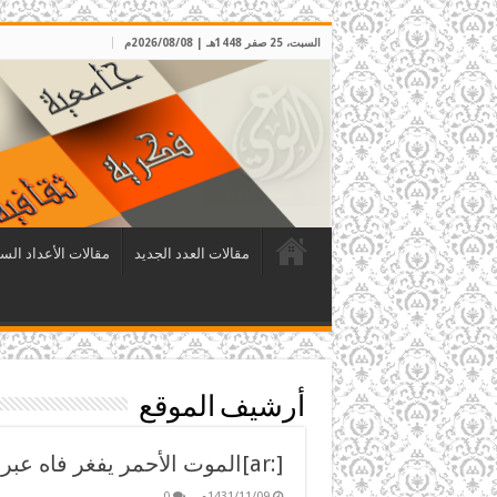
السبت، 25 صفر 1448هـ | 2026/08/08م
مقالات العدد الجديد
مقالات الأعداد الس
أرشيف الموقع
[:ar]الموت الأحمر يفغر فاه عبر انفجار أزمة المياه[:]
1431/11/09م
0