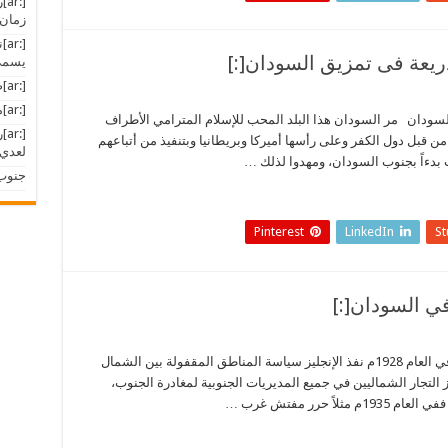
[:
زمان 
[:
يسمى 
[:ar]صهر الشعوب[:]
[:ar]مع القرآن الكريم[:]
يق السودان مر السودان هذا البلد المحب للإسلام المترامي الأطراف
[:
من قبل دول الكفر وعلى رأسها أميركا وبريطانيا وبتنفيذ من أتباعهم
لعدي 
 بدءاً بجنوب السودان، ومهدوا لذلك …
جنوب 
Pinterest
LinkedIn
S
[:ar] حقائق تاريخية عن الصراع في السودان – في العام 1928م نفذ الإنجليز سياسة المناطق المقفولة بين الشمال
ع الإداريون الإنجليز التجار الشماليين في جميع المديريات الجنوبية لمغادرة الجنوب،
 حرر مفتش غرب …