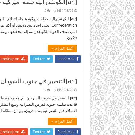
[:ar]الكونفدرالية خطة أميركية عاجلة لتفادي الدولة الفاشلة[:]
1431/11/09م
0
[:ar] الكونفدرالية خطة أميركية عاجلة لتفادي ال
Confederation تعني اتحاد بين دولتين 
التي تهدف الدولة الكونفدرالية إلى تحقيقها، وي
تتكون …
أكمل القراءة »
tumbleupon
Twitter
Facebook
[:ar]التنصير في جنوب السودان[:]
1431/11/09م
0
[:ar] التنصير في جنوب السودان م. محمد مصطف
قاعدة صليبية حيوية لفرض النصرانية ومنع انتشار
الإسلام قبل النصرانية بعدة قرون، بل إن مملكة الفونج
أكمل القراءة »
tumbleupon
Twitter
Facebook