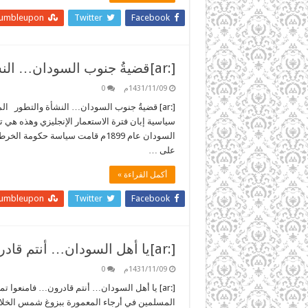
tumbleupon
Twitter
Facebook
[:ar]قضيةُ جنوب السودان… النشأة والتطور[:]
1431/11/09م
0
[:ar] قضيةُ جنوب السودان… النشأة والتطور
سياسية إبان فترة الاستعمار الإنجليزي وهذه هي ت
السودان عام 1899م قامت سياسة حك
على …
أكمل القراءة »
tumbleupon
Twitter
Facebook
[:ar]يا أهل السودان… أنتم قادرون… فامنعوا تمزيق بلدكم[:]
1431/11/09م
0
[:ar] يا أهل السودان… أنتم قادرون… فامنعوا
المسلمين في أرجاء المعمورة ببزوغ شمس الخلافة