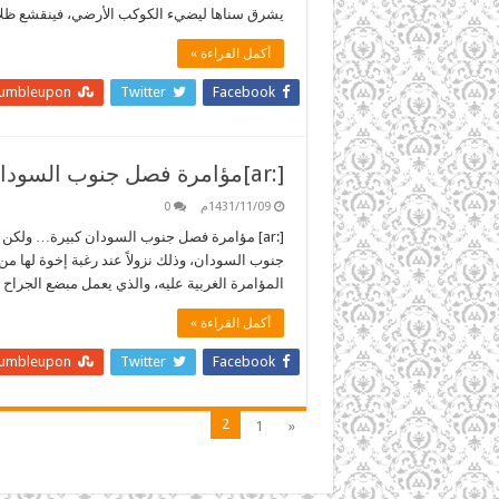
يشرق سناها ليضيء الكوكب الأرضي، فينقشع ظلام 
أكمل القراءة »
tumbleupon
Twitter
Facebook
[:ar]مؤامرة فصل جنوب السودان كبيرة… ولكن الله أكبر[:]
1431/11/09م
0
[:ar] مؤامرة فصل جنوب السودان كبيرة… ولكن
جنوب السودان، وذلك نزولاً عند رغبة إخوة لها م
المؤامرة الغربية عليه، والذي يعمل مبضع الجراح 
أكمل القراءة »
tumbleupon
Twitter
Facebook
2
1
«