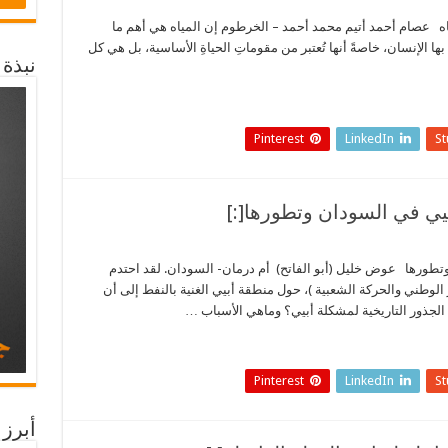
المياه عصام أحمد أتيم محمد أحمد – الخرطوم إن المياه هي أهم ما
ها الإنسان، خاصةً أنها تُعتبر من مقوماتِ الحياةِ الأساسية، بل هي كل
نبذة
Pinterest
LinkedIn
S
ان وتطورها عوض خليل (أبو الفاتح) أم درمان- السودان. لقد احتدم
وطني والحركة الشعبية )، حول منطقة أبيي الغنية بالنفط إلى أن
 الجذور التاريخية لمشكلة أبيي؟ وماهي الأسباب …
Pinterest
LinkedIn
S
أبرز 