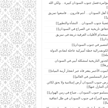
ar]مؤامرة فصل جنوب السودان كبيرة… ولكن الله
]
ar]يا أهل السودان… أنتم قادرون… فامنعوا تمزيق
[:]
ar]استخدام الأقليات العرقية ذريعة فى تمزيق
ان[:]
ar]الكونفدرالية خطة أميركية عاجلة لتفادي الدولة
لة[:]
ar]الجذور التاريخية لمشكلة أبيي في السودان
ها[:]
ar]أرض جنوب السودان أرض إسلامية ولا يحق لكائن
ن التنازل عنها[:]
ar]وضع المرأة في جنوب السودان في ظل اتفاقية
[:]