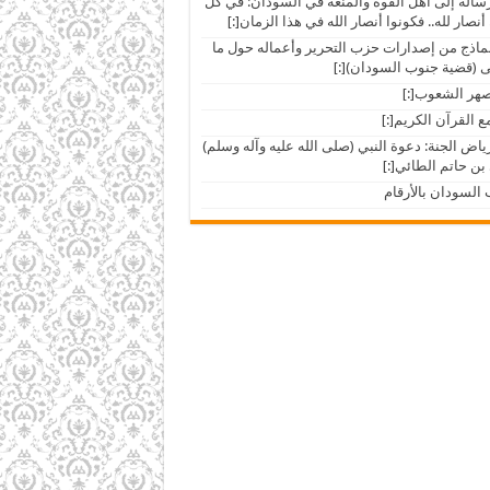
ar]رسالة إلى أهل القوة والمنعة في السودان: في كل
أنصار لله.. فكونوا أنصار الله في هذا الزمان[:]
ar]نماذج من إصدارات حزب التحرير وأعماله حول ما
(قضية جنوب السودان)[:]
ar]رياض الجنة: دعوة النبي (صلى الله عليه وآله وسلم)
بن حاتم الطائي[:]
السودان بالأرقام