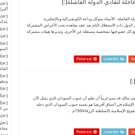
[:
أكبر[:
[:
دولة الفاشلة الأستاذ متوكل وداعة الكونفدرالية وبالإنجليزية
بلدكم
أو أكثر من الدول ذات الاستقلال التام بعد عقد معاهدة تحدد الأغراض المشتركة
[:ar]قضيةُ جنوب السودان… النشأة والتطور[:]
تمتع كل عضو فيها بشخصية مستقلة عن الأخرى، وتديرها هيئات مشتركة
[:ar]حقائق تاريخية عن الصراع في السودان[:]
[:
السود
[:ar]التنصير في جنوب السودان[:]
Pinterest
LinkedIn
S
[:
الفاش
[:
وتطور
[:ar]الموت الأحمر يفغر فاه عبر انفجار أزمة المياه[:]
[:ar]أخبار المسلمين في العالم[:]
ى مالك قد يبدو غريباً أن نعلم أن جنوب السودان الذي يمثل الآن
[:
 الإسلام في أعماق أفريقيا هو نفسه جنوب السودان الذي دخله
من كا
 الإسلامية (السلطنة الزرقاء1500م …
[:ar]مسلمو جنوب السودان .. ضياع في زمن الهوان[:]
[:
نيفاشا
Pinterest
LinkedIn
S