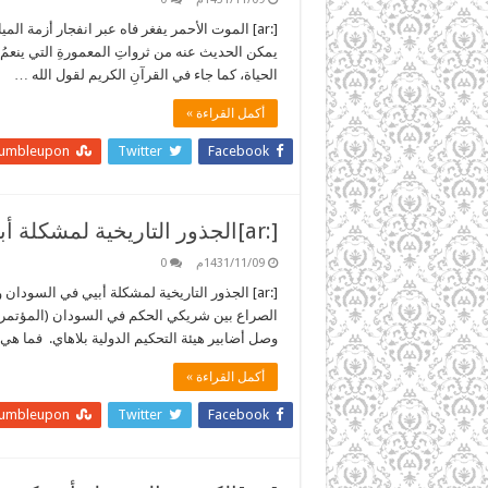
[:ar] الموت الأحمر يفغر فاه عبر انفجار أزمة 
يمكن الحديث عنه من ثرواتِ المعمورةِ التي ينعمُ ب
الحياة، كما جاء في القرآنِ الكريم لقول الله …
أكمل القراءة »
tumbleupon
Twitter
Facebook
[:ar]الجذور التاريخية لمشكلة أبيي في السودان وتطورها[:]
1431/11/09م
0
[:ar] الجذور التاريخية لمشكلة أبيي في السود
الصراع بين شريكي الحكم في السودان (المؤتمر ال
وصل أضابير هيئة التحكيم الدولية بلاهاي. فما هي
أكمل القراءة »
tumbleupon
Twitter
Facebook