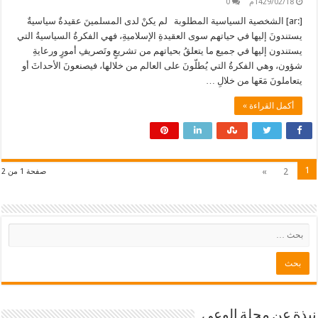
1429/02/18م
0
[:ar] الشخصية السياسية المطلوبة لم يكنْ لدى المسلمينَ عقيدةٌ سياسيةٌ
يستندونَ إليها في حياتهم سوى العقيدةِ الإسلاميةِ، فهي الفكرةُ السياسيةُ التي
يستندون إليها في جميع ما يتعلقُ بحياتهم من تشريعٍ وتَصريفِ أمورٍ ورعايةِ
شؤون، وهي الفكرةُ التي يُطلّونَ على العالم من خلالها، فيصنعونَ الأحداثَ أو
يتعاملونَ مَعَها من خلالِ …
أكمل القراءة »
1
»
2
صفحة 1 من 2
نبذة عن مجلة الوعي