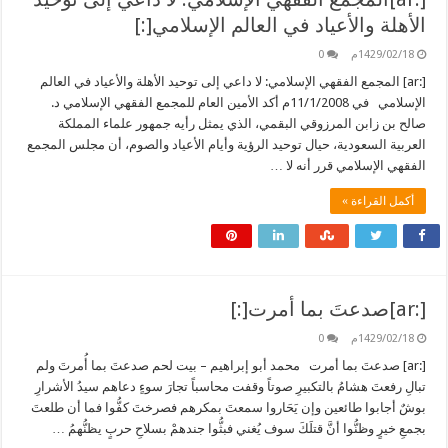
الأهلة والأعياد في العالم الإسلامي[:]
1429/02/18م
0
[:ar] المجمع الفقهي الإسلامي: لا داعي إلى توحيد الأهلة والأعياد في العالم
الإسلامي في 11/1/2008م أكد الأمين العام للمجمع الفقهي الإسلامي د.
صالح بن زابن المرزوقي البقمي، الذي يمثل رأيه جمهور علماء المملكة
العربية السعودية، حيال توحيد الرؤية وأيام الأعياد والصوم، أن مجلس المجمع
الفقهي الإسلامي قرر أنه لا …
أكمل القراءة »
[:ar]صدعتَ بما أمرت[:]
1429/02/18م
0
[:ar] صدعتَ بما أمرت محمد أبو إبراهيم – بيت لحم صدعتَ بما أُمرتَ ولم
تبالِ رفعتَ هشامُ بالتكبيرِ صوتاً وقفت محاسباً تجارَ سوءٍ دعاهم سيدُ الأشرارِ
بوشٌ أجابوا طائعين وإن يَحَاروا سمعتَ بمكرهم فصرختَ كفُّوا فما أن طلعتَ
بجمعِ خيرٍ وظنُّوا أنَّ قتلَكَ سوف يُغني فبثُّوا جندهمْ بسلاحِ حربٍ يظنُّهمُ …