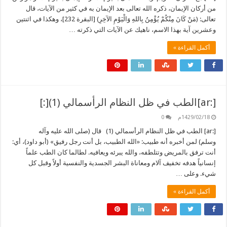
من أركان الإيمان، ذكره الله تعالى بعد الإيمان به في كثير من الآيات، قال
تعالى: (مَنْ كَانَ مِنْكُمْ يُؤْمِنُ بِاللهِ وَالْيَوْمِ الآخِرِ) [البقرة 232]، وهكذا في اثنتين
وعشرين آية بهذا الاسم، ناهيك عن الآيات التي ذكرته …
أكمل القراءة »
[:ar]الطب في ظل النظام الرأسمالي (1)[:]
1429/02/18م
0
[:ar] الطب في ظل النظام الرأسمالي (1) قال (صلى الله عليه وآله
وسلم) لمن أخبره أنه طبيب: «الله الطبيب، بل أنت رجل رفيق» (أبو داود)، أي:
أنت ترفق بالمريض وتتلطفه، والله يبرئه ويعافيه. لطالما كان الطب علماً
إنسانياً هدفه تخفيف آلام ومعاناة البشر الجسدية والنفسية أولاً وقبل كل
شيء. وعلى …
أكمل القراءة »