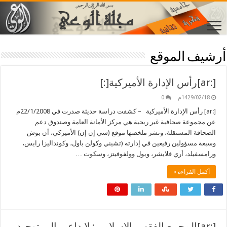
أرشيف الموقع
[:ar]رأس الإدارة الأميركية[:]
1429/02/18م
0
[:ar] رأس الإدارة الأميركية – كشفت دراسة حديثة صدرت في 22/1/2008م
عن مجموعة صحافية غير ربحية هي مركز الأمانة العامة وصندوق دعم
الصحافة المستقلة، ونشر ملخصها موقع (سي إن إن) الأميركي، أن بوش
وسبعة مسؤولين رفيعين في إدارته (تشيني وكولن باول، وكونداليزا رايس،
ورامسفيلد، أري فلايشر، وبول وولفوفيتز، وسكوت …
أكمل القراءة »
[:ar]المجمع الفقهي الإسلامي: لا داعي إلى توحيد