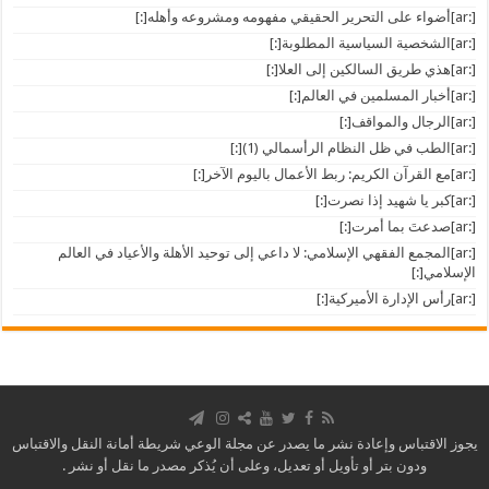
[:ar]أضواء على التحرير الحقيقي مفهومه ومشروعه وأهله[:]
[:ar]الشخصية السياسية المطلوبة[:]
[:ar]هذي طريق السالكين إلى العلا[:]
[:ar]أخبار المسلمين في العالم[:]
[:ar]الرجال والمواقف[:]
[:ar]الطب في ظل النظام الرأسمالي (1)[:]
[:ar]مع القرآن الكريم: ربط الأعمال باليوم الآخر[:]
[:ar]كبر يا شهيد إذا نصرت[:]
[:ar]صدعتَ بما أمرت[:]
[:ar]المجمع الفقهي الإسلامي: لا داعي إلى توحيد الأهلة والأعياد في العالم
الإسلامي[:]
[:ar]رأس الإدارة الأميركية[:]
يجوز الاقتباس وإعادة نشر ما يصدر عن مجلة الوعي شريطة أمانة النقل والاقتباس
ودون بتر أو تأويل أو تعديل، وعلى أن يُذكر مصدر ما نقل أو نشر .