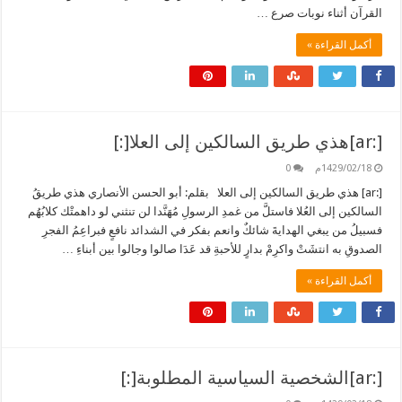
القرآن أثناء نوبات صرع …
أكمل القراءة »
[:ar]هذي طريق السالكين إلى العلا[:]
1429/02/18م
0
[:ar] هذي طريق السالكين إلى العلا بقلم: أبو الحسن الأنصاري هذي طريقُ
السالكين إلى العُلا فاستلَّ من غمدِ الرسولِ مُهَنَّدا لن تنثني لو داهمتْك كلابُهُم
فسبيلُ من يبغي الهدايةَ شائكٌ وانعم بفكر في الشدائد نافعٍ فبراعِمُ الفجرِ
الصدوقِ به انتشَتْ واكرِمْ بدارٍ للأحبةِ قد عَدَا صالوا وجالوا بين أبناءِ …
أكمل القراءة »
[:ar]الشخصية السياسية المطلوبة[:]