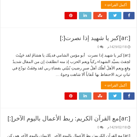
أكمل القراءة »
[:ar]كبر يا شهيد إذا نصرت[:]
1429/02/18م
0
[:ar] كبر يا شهيد إذا نصرت أبو مؤمن الشامي فديتُك يا هشامُ لقد حَيِيْتَ
لحِقتَ بسيِّد الشهداء ركباً ونِعم الحزب إذ منه انطلقتَ إن من المقال شديدُ
وقعٍ ونِعم الأهلُ أهلُك أهلُ صبرٍ رضيتِ بُنيّتي بقضاءِ ربي لقد وقفَتْ تودّع في
ثباتٍ تريد الاحتفاظ بها عُقاباً ألا شاهت وجوهُ …
أكمل القراءة »
[:ar]مع القرآن الكريم: ربط الأعمال باليوم الآخر[:]
1429/02/18م
0
[:ar] مع القرآن الكريم: ربط الأعمال باليوم الآخر الإيمان باليوم الآخر هو ركن