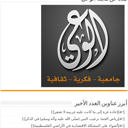
أبرز عناوين العدد الأخير
[:ar]إعادة غزة إلى ما كانت عليه جريمة لا تغتفر[:]
[:ar]رياض الجنة: ترغيب النبي (صلى الله عليه وآله وسلم) في الذكر[:]
[:ar]أضواء على المشكلة الاقتصادية في الأراضي الفلسطينية[:]