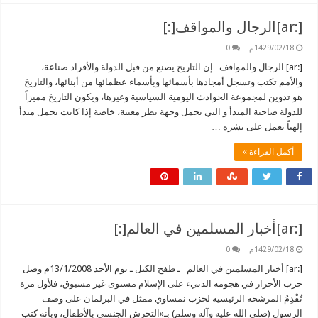
[:ar]الرجال والمواقف[:]
1429/02/18م
0
[:ar] الرجال والمواقف إن التاريخ يصنع من قبل الدولة والأفراد صناعة،
والأمم تكتب وتسجل أمجادها بأسمائها وبأسماء عظمائها من أبنائها، والتاريخ
هو تدوين لمجموعة الحوادث اليومية السياسية وغيرها، ويكون التاريخ مميزاً
للدولة صاحبة المبدأ و التي تحمل وجهة نظر معينة، خاصة إذا كانت تحمل مبدأ
إلهياً تعمل على نشره …
أكمل القراءة »
[:ar]أخبار المسلمين في العالم[:]
1429/02/18م
0
[:ar] أخبار المسلمين في العالم ـ طفح الكيل ـ يوم الأحد 13/1/2008م وصل
حزب الأحرار في هجومه الدنيء على الإسلام مستوى غير مسبوق، فلأول مرة
تُقْدِمُ المرشحة الرئيسية لحزب نمساوي ممثل في البرلمان على وصف
الرسول (صلى الله عليه وآله وسلم) بـ«التحرش الجنسي بالأطفال، وبأنه كتب