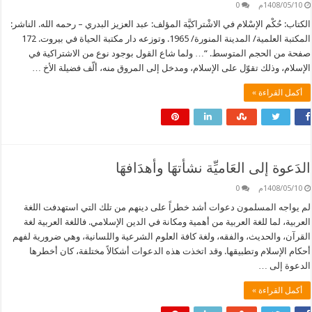
1408/05/10م
0
الكتاب: حُكْم الإسْلام في الاشْتراكيَّة المؤلف: عبد العزيز البدري – رحمه الله. الناشر:
المكتبة العلمية/ المدينة المنورة/ 1965. وتوزعه دار مكتبة الحياة في بيروت. 172
صفحة من الحجم المتوسط. “… ولما شاع القول بوجود نوع من الاشتراكية في
الإسلام، وذلك تقوّل على الإسلام، ومدخل إلى المروق منه، ألّف فضيلة الأخ …
أكمل القراءة »
الدَعوة إلى العَاميِّة نشأتهَا وأهدَافهَا
1408/05/10م
0
لم يواجه المسلمون دعوات أشد خطراً على دينهم من تلك التي استهدفت اللغة
العربية، لما للغة العربية من أهمية ومكانة في الدين الإسلامي. فاللغة العربية لغة
القرآن، والحديث، والفقه، ولغة كافة العلوم الشرعية واللسانية، وهي ضرورية لفهم
أحكام الإسلام وتطبيقها. وقد اتخذت هذه الدعوات أشكالاً مختلفة، كان أخطرها
الدعوة إلى …
أكمل القراءة »