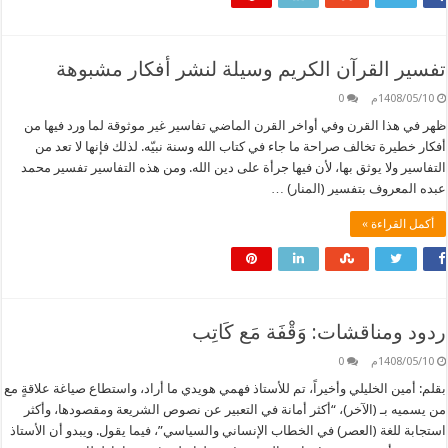
تفسير القرآن الكريم وسيلة لنشر أفكار مشبوهة
1408/05/10م
0
ظهر في هذا القرن وفي أواخر القرن الماضي تفاسير غير موثوقة لما ورد فيها من
أفكار خطيرة تخالف صراحة ما جاء في كتاب الله وسنة نبيّه. لذلك فإنها لا تعد من
التفاسير ولا يوثق بها، لأن فيها جرأة على دين الله. ومن هذه التفاسير تفسير محمد
عبده المعروف بتفسير (المنار) …
أكمل القراءة »
ردود ومناقشات: وَقْفَة مَع كَاتِب
1408/05/10م
0
بقلم: أمين الخليلي وأخيراً، تم للأستاذ فهمي هويدي ما أراد، واستطاع صياغة علاقةٍ مع
من يسميه بـ (الآخر)، “أكثر أمانة في التعبير عن نصوص الشريعة ومقصودها، وأكثر
استجابة للغة (العصر) في الخطاب الإنساني والسياسي”، فيما يقول. ويبدو أن الأستاذ