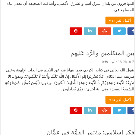
المهاجرون من بلدان شرق آسيا والشرق الأقصى. وأضافت الصحيفة أن معدل بناء
المساجد في …
أكمل القراءة »
بين المتكلمين والرَّد عَليهم
1408/05/10م
0
يقول الله تعالى في كتابه الكريم، فيما ينهانا فيه عن التكلم في الذات الإلهية، وعلى
طريقة علم الكلام: (فَلَا تَضْرِبُوا لِلَّهِ الْأَمْثَالَ إِنَّ اللَّهَ يَعْلَمُ وَأَنْتُمْ لَا تَعْلَمُونَ). ويقول: (لَا
تُدْرِكُهُ الْأَبْصَارُ وَهُوَ يُدْرِكُ الْأَبْصَارَ وَهُوَ اللَّطِيفُ الْخَبِيرُ). ويقول: (لَيْسَ كَمِثْلِهِ شَيْءٌ وَهُوَ
السَّمِيعُ البَصِيرُ). وفي آية أخرى: (وَهُمْ يُجَادِلُونَ …
أكمل القراءة »
فكر إسلامي: مؤتمر القمَّة في عمَّان