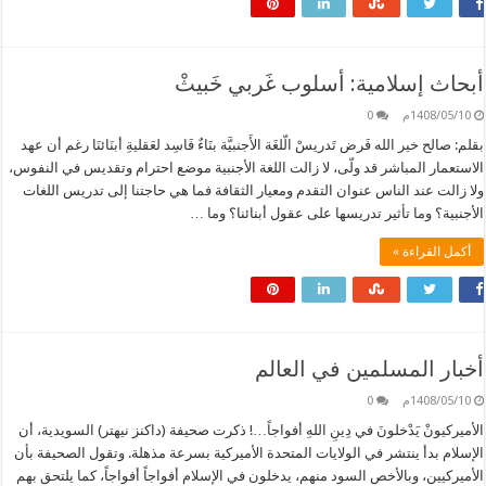
أبحاث إسلامية: أسلوب غَربي خَبيثْ
1408/05/10م
0
بقلم: صالح خير الله فَرض تَدريسْ الّلغَة الأَجنبيَّة بنَاءٌ فَاسِد لعَقليةِ أبنَائنَا رغم أن عهد
الاستعمار المباشر قد ولّى، لا زالت اللغة الأجنبية موضع احترام وتقديس في النفوس،
ولا زالت عند الناس عنوان التقدم ومعيار الثقافة فما هي حاجتنا إلى تدريس اللغات
الأجنبية؟ وما تأثير تدريسها على عقول أبنائنا؟ وما …
أكمل القراءة »
أخبار المسلمين في العالم
1408/05/10م
0
الأميركيونْ يَدْخلونَ في دِينِ اللهِ أفواجاً…! ذكرت صحيفة (داكنز نيهتر) السويدية، أن
الإسلام بدأ ينتشر في الولايات المتحدة الأميركية بسرعة مذهلة. وتقول الصحيفة بأن
الأميركيين، وبالأخص السود منهم، يدخلون في الإسلام أفواجاً أفواجاً، كما يلتحق بهم