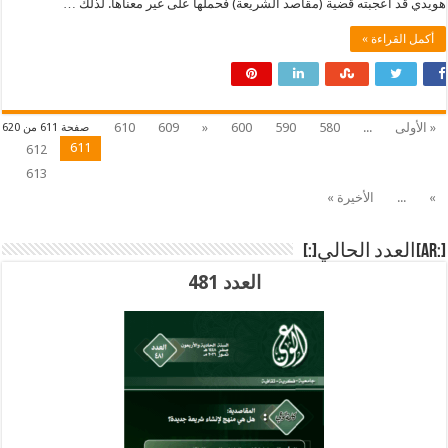
هويدي قد أعجبته قضية (مقاصد الشريعة) فحملها على غير معناها. لذلك …
أكمل القراءة »
« الأولى
...
580
590
600
«
609
610
صفحة 611 من 620
611
612
613
»
...
الأخيرة »
[:ar]العدد الحالي[:]
العدد 481