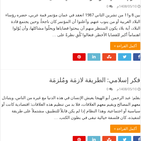
1408/05/10م
0
بين 8 و11 من تشرين الثاني 1987 انعقد في عمان مؤتمر قمة عربي، حضره رؤساء
البلاد العربية أو من ينوب عنهم. وأعلنوا أن المؤتمر كان ناجحاً. وحين يجتمع قادة
البلاد، أية بلاد يكون المنتظر منهم أن يبحثوا قضاياها ويحلّوا مشاكلها، وأن يُوْلوا
اهتماماً أكبر للقضايا الأخطر. فتعالوا نُلْقِ نظرةً على …
أكمل القراءة »
فكر إسلامي: الطريقة لازمَة ومُلزمَة
1408/05/10م
0
بقلم: عبد الرحمن أبو الهيجا يعيش الإنسان في هذه الدنيا مع غيره من الناس، ويتبادل
معهم المصالح ويقيم معهم العلاقات، فلا بد من تنظيم هذه العلاقات: اقتصادية كانت أو
سياسية أو اجتماعية. وهذا النظام إذا لم يكن قابلاً للتطبيق، مشتملاً على طريقة
لتنفيذه، كان فلسفة خيالية تبقى في بطون الكتب. …
أكمل القراءة »