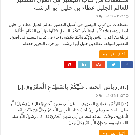
للعالم الجليل عطاء بن خليل أبو الرشته
1437/11/27م
0
مقتطفات من كتاب التيسير في أصول التفسير للعالم الجليل عطاء بن خليل
أبو الرشته ( وَلَا تَأْكُلُوا أَمْوَالَكُمْ بَيْنَكُمْ بِالْبَاطِلِ وَتُدْلُوا بِهَا إِلَى الْحُكَّامِ لِتَأْكُلُوا
فَرِيقًا مِنْ أَمْوَالِ النَّاسِ بِالْإِثْمِ وَأَنْتُمْ تَعْلَمُونَ ) جاء في كتاب التيسير في أصول
التفسير لمؤلفه عطاء بن خليل أبو الرشته أمير حزب التحرير حفظه …
أكمل القراءة »
[:ar]رياض الجنة : عَلَيْكُمْ بِاصْطِنَاعِ الْمَعْرُوفِ[:]
1437/11/27م
0
[:ar] عَلَيْكُمْ بِاصْطِنَاعِ الْمَعْرُوفِ – عَنْ أَبِي سَعِيدٍ الْخُدْرِيِّ قَالَ قَالَ رَسُولُ اللَّهِ
صلى الله عليه وسلم: «إِنَّ أَحَبَّ عِبَادِ اللَّهِ إِلَى اللَّهِ عَزَّ وَجَلَّ مَنْ حُبِّبَ إِلَيْهِ
الْمَعْرُوفُ وَحُبِّبَ إليه فعاله». عن أَبِي سَعِيدٍ الْخُدْرِيِّ قَالَ قَالَ رَسُولُ اللَّهِ صلى
الله عليه وسلم: «إِنَّ اللَّهِ عَزَّ وَجَلَّ جَعَلَ …
أكمل القراءة »