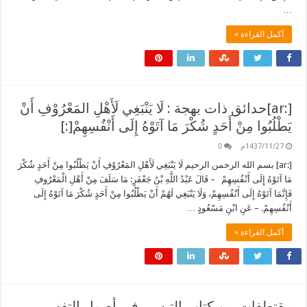
…
أكمل القراءة »
[:ar]حدائق ذات بهجة : لَا يَنْبَغِي لَأَهْلِ المَعْرُوْفِ أَنْ
يَطْلُبُوا مِنْ أَحَدٍ شُكْرَ مَا آتَوْهُ إِلَى أَنْفُسِهِمْ[:]
1437/11/27م
0
[:ar] بسم الله الرحمن الرحيم لَا يَنْبَغِي لَأَهْلِ المَعْرُوْفِ أَنْ يَطْلُبُوا مِنْ أَحَدٍ شُكْرَ
مَا آتَوْهُ إِلَى أَنْفُسِهِمْ – قَالَ عَبْدُ اللَّهِ بْنُ جَعْفَرٍ: مَا سَلَفَ مِنْ أَهْلِ الْمَعْرُوفِ
فَإِنَّمَا آتَوْهُ إِلَى أَنْفُسِهِمْ، وَلَا يَنْبَغِي لَهُمْ أَنْ يَطْلُبُوا مِنْ أَحَدٍ شُكْرَ مَا آتَوْهُ إِلَى
أَنْفُسِهِمْ. – عَنِ ابْنِ مَسْعُودٍ …
أكمل القراءة »
مقتطفات من كتاب التيسير في أصول التفسير