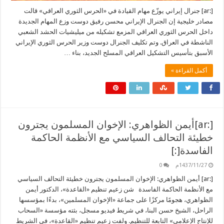
[:ar] جنرال إيراني يوزّع مهام القيادة في «الحرس الثوري العراقي» قالت
مصادر خليجية إن الجنرال الإيراني محسن رفيق دوست وزع المهام الجديدة
داخل الحرس الثوري العراقي المزمع تشكيله من ميليشيات الحشد الشعبي
الناشطة في العراق. وتم تكليف الجنرال دوست وزير الحرس الثوري الإيراني
الأسبق بتأسيس التشكيل العراقي المسلح الجديد، بناء …
أكمل القراءة »
[:ar]أيمن الظواهري: الإخوان المسلمون يجترون
خطيئة التحالف السياسي مع الأنظمة الحاكمة
الفاسدة[:]
1437/11/27م
0
[:ar] أيمن الظواهري: الإخوان المسلمون يجترون خطيئة التحالف السياسي
مع الأنظمة الحاكمة الفاسدة شن زعيم تنظيم «القاعدة»، الدكتور أيمن
الظواهري، هجومًا مركزًا على جماعة «الإخوان المسلمين»، بدءًا بمؤسسها
الراحل، الشيخ حسن البنا، في شريط فيديو مسجل، بثته مؤسسة «السحاب
للإنتاج الإعلامي» التابعة للتنظيم. ولفت زعيم تنظيم «القاعدة»، في الشريط