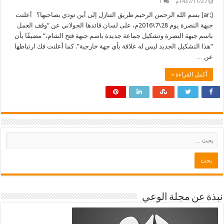
1437/11/27م
1
[:ar] بسم الله الرحمن الرحيم طريق التنازل إلى أين تودي بصاحبها؟ أعلنت
جبهة النصرة يوم 28\7\2016م، على لسان قائدها الجولاني عن “وقف العمل
باسم جبهة النصرة وتشكيل جماعة جديدة باسم جبهة فتح الشام،” مضيفًا بأن
“هذا التشكيل الجديد ليس له علاقة بأي جهة خارجية”. كما أعلنت فك ارتباطها
عن …
أكمل القراءة »
نبذة عن مجلة الوعي