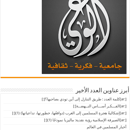
أبرز عناوين العدد الأخير
[:ar]كلمة العدد : طريق التنازل إلى أين تودي بصاحبها؟[:]
[:ar]الفـــكـر أســـاس النــهضــة[:]
[:ar]إشكاليةُ هجرةِ المسلمين إلى الغرب (دوافعُها، خطورتها، تداعياتها) (1)[:]
[:ar]الصيرفة الإسلامية رؤية نقدية: ماليزيا نموذجًا (1)[:]
أخبار المسلمين في العالم