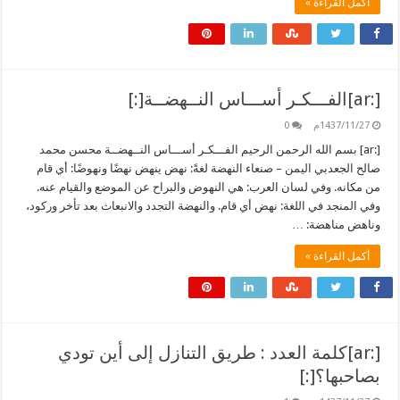
أكمل القراءة »
[:ar]الفـــكـر أســـاس النــهضــة[:]
1437/11/27م
0
[:ar] بسم الله الرحمن الرحيم الفـــكـر أســـاس النــهضــة محسن محمد
صالح الجعدبي اليمن – صنعاء النهضة لغةً: نهض ينهض نهضًا ونهوضًا: أي قام
من مكانه. وفي لسان العرب: هي النهوض والبراح عن الموضع والقيام عنه.
وفي المنجد في اللغة: نهض أي قام. والنهضة التجدد والانبعاث بعد تأخر وركود،
وناهض مناهضة: …
أكمل القراءة »
[:ar]كلمة العدد : طريق التنازل إلى أين تودي
بصاحبها؟[:]