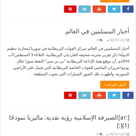
أخبار المسلمين في العالم
1437/11/27م
0
أخبار المسلمين في العالم تمركز القوات البريطانية في سوريا لمحاربة تنظيم
الدولة! ذكر تقرير نشرته صحيفة الغارديان البريطانية، الثلاثاء 9 أغسطس/آب
2016م، أن موقع هيئة الإذاعة البريطانية “بي بي سي” التقط صورًا خلال
يونيو/حزيران الماضي للقوات الخاصة البريطانية التي تعمل على الأراضي
السورية، وأظهرت تلك الصور السيارات التي تجوب المنطقة …
أكمل القراءة »
[:ar]الصيرفة الإسلامية رؤية نقدية: ماليزيا نموذجًا
(1)[:]
1437/11/27م
0