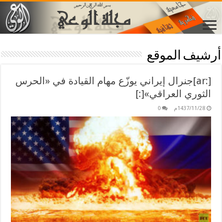
أرشيف الموقع
[:ar]جنرال إيراني يوزّع مهام القيادة في «الحرس
الثوري العراقي»[:]
1437/11/28م
0