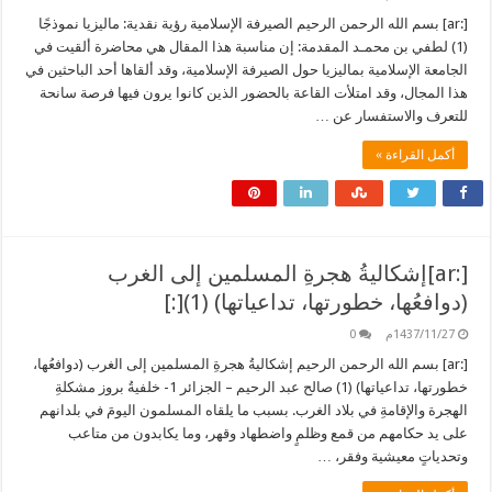
[:ar] بسم الله الرحمن الرحيم الصيرفة الإسلامية رؤية نقدية: ماليزيا نموذجًا
(1) لطفي بن محمـد المقدمة: إن مناسبة هذا المقال هي محاضرة ألقيت في
الجامعة الإسلامية بماليزيا حول الصيرفة الإسلامية، وقد ألقاها أحد الباحثين في
هذا المجال، وقد امتلأت القاعة بالحضور الذين كانوا يرون فيها فرصة سانحة
للتعرف والاستفسار عن …
أكمل القراءة »
[:ar]إشكاليةُ هجرةِ المسلمين إلى الغرب
(دوافعُها، خطورتها، تداعياتها) (1)[:]
1437/11/27م
0
[:ar] بسم الله الرحمن الرحيم إشكاليةُ هجرةِ المسلمين إلى الغرب (دوافعُها،
خطورتها، تداعياتها) (1) صالح عبد الرحيم – الجزائر 1- خلفيةُ بروز مشكلةِ
الهجرة والإقامةِ في بلاد الغرب. بسبب ما يلقاه المسلمون اليومَ في بلدانهم
على يد حكامهم من قمع وظلمٍ واضطهاد وقهر، وما يكابدون من متاعب
وتحدياتٍ معيشية وفقر، …