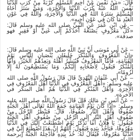
قَالَ: «مَنْ نَفَّسَ عَنْ أَخِيهِ الْمُسْلِمِ كُرْبَةً مِنْ كُرَبِ الدُّنْيَا
نَفَّسَ اللَّهُ عَنْهُ كُرَبَ الدُّنْيَا وَالْآخِرَةِ، وَمَنْ سَتَرَ أَخَاهُ
الْمُسْلِمَ سَتَرَهُ اللَّهُ فِي الدُّنْيَا وَالْآخِرَةِ، وَاللَّهُ فِي عَوْنِ
الْعَبْدِ مَا كَانَ فِي عَوْنِ أَخِيهِ».
– عَنِ ابْنِ عُمَرَ عَنِ النَّبِيِّ صلى الله عليه وسلم قَالَ:
«كُلُّ مَعْرُوفٍ يَصْنَعُهُ أَحَدُكُمْ إِلَى غَنِيٍّ أَوْ فَقِيرٍ فهو
صدقة».
– عَنْ أَبِي مُوسَى أَنَّ نَبِيَّ اللَّهِ صلى الله عليه وسلم قَالَ:
«إِنَّ الْمَعْرُوفَ وَالْمُنْكَرَ خَلِيقَانِ يُنْصَبانِ لِلنَّاسِ يَوْمَ
الْقِيَامَةِ، فَأَمَّا الْمَعْرُوفُ فَيُبَشِّرُ أَهْلَهُ وَيَعِدُهُمُ الْخَيْرَ، وَأَمَّا
الْمُنْكَرُ فَيَقُولُ لِأَصْحَابِهِ إِلَيْكُمْ، وَمَا يَسْتَطِيعُونَ لَهُ إِلَّا
لُزُومًا».
– عَنْ أَبِي عُثْمَانَ النَّهْدِيِّ قَالَ قَالَ رَسُولُ اللَّهِ صلى الله
عليه وسلم: «أَهْلُ الْمَعْرُوفِ فِي الدُّنْيَا أَهْلُ الْمَعْرُوفِ فِي
الْآخِرَةِ. وَأَهْلُ الْمُنْكَرِ فِي الدُّنْيَا هُمْ أهل المنكر في
الآخرة».
– عَنْ أَنَسِ بْنِ مَالِكٍ قَالَ قَالَ رَسُولُ اللَّهِ صلى الله عليه
وسلم: «إِذَا كَانَ يَوْمُ الْقِيَامَةِ جَمَعَ اللَّهُ تَعَالَى أَهْلَ الْجَنَّةِ
صُفُوفًا وَأَهْلَ النَّارِ صُفُوفًا، قَالَ: فَيَنْظُرُ الرَّجُلُ مِنْ
صُفُوفِ أَهْلِ النَّارِ إِلَى الرَّجُلِ مِنْ صُفُوفِ أَهْلِ الْجَنَّةِ
فَيَقُولُ: يَا فُلَانُ أَمَا تَذْكُرُ يَوْمَ اصْطَنَعْتُ إِلَيْكَ فِي الدُّنْيَا
مَعْرُوفًا، فَيَأْخُذُ بِيَدِهِ فَيَقُولُ: اللَّهُمَّ إِنَّ هَذَا اصْطَنَعَ إِلَيَّ فِي
الدُّنْيَا مَعْرُوفًا، فَيُقَالُ لَهُ: خُذْ بِيَدِهِ فَأَدْخِلْهُ الْجَنَّةَ [برحمة
الله]».