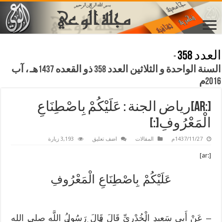
العدد 358
-
السنة الواحدة و الثلاثين العدد 358 ذو القعده 1437هـ ، آب
2016م
[:ar]رياض الجنة : عَلَيْكُمْ بِاصْطِنَاعِ
الْمَعْرُوفِ[:]
1437/11/27م
المقالات
اضف تعليق
3,193 زيارة
[:ar]
عَلَيْكُمْ بِاصْطِنَاعِ الْمَعْرُوفِ
– عَنْ أَبِي سَعِيدٍ الْخُدْرِيِّ قَالَ قَالَ رَسُولُ اللَّهِ صلى الله