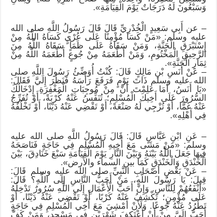
وَسَبْعُونَ لَهُ دَرَجَاتٌ يَوْمَ الْقِيَامَةِ».
– عن أَبِي سَعِيدٍ الْخُدْرِيِّ قَالَ قَالَ رَسُولُ اللَّهِ صلى الله
عليه وسلم: «مَنْ كَسَا مُؤْمِنًا عَلَى عُرْيٍ كَسَاهُ اللَّهُ مِنْ
إِسْتَبْرَقِ الْجَنَّةِ، وَمَنْ سَقَاهُ عَلَى ظَمَأٍ سَقَاهُ اللَّهُ مِنَ
الرَّحِيقِ الْمَخْتُومِ، وَمَنْ أَطْعَمَهُ مِنْ جُوعٍ أَطْعَمَهُ اللَّهُ مِنْ
ثِمَارِ الْجَنَّةِ».
– عَنْ أَنَسِ بْنِ مَالِكٍ قَالَ: كُنْتُ أُوَضِّئُ رَسُولَ اللَّهِ صلى
الله عليه وسلم ذَاتَ يَوْمٍ فَرَفَعَ رَأْسَهُ فَنَظَرَ إِلَيَّ فَقَالَ:
«يَا أَنَسُ، أَمَا عَلِمْتَ أَنَّ مِنْ مُوجِبَاتِ الْمَغْفِرَةِ إِدْخَالُكَ
السُّرُورَ عَلَى أَخِيكَ الْمُسْلِمِ؛ تُنَفِّسُ عَنْهُ كُرْبَةً، أَوْ تُفَرِّجُ
عَنْهُ غَمًّا، أَوْ تُزْجِي لَهُ صَنْعَةً، أَوْ تَقْضِي عَنْهُ دَيْنًا، أَوْ تَخْلُفُهُ
فِي أَهْلِهِ».
– عَنِ ابْنِ عَبَّاسٍ قَالَ: قَالَ رَسُولُ اللَّهِ صلى الله عليه
وسلم: «مَنْ مَشَى مَعَ أَخِيهِ الْمُسْلِمِ فِي حَاجَةٍ فَنَاصَحَهُ
فِيهَا جَعَلَ اللَّهُ بَيْنَهُ وَبَيْنَ النَّارِ يَوْمَ الْقِيَامَةِ سَبْعَ خَنَادِقَ، بَيْنَ
الْخَنْدَقِ وَالْخَنْدَقِ كَمَا بين السماء والأرض».
– عَنْ بَعْضِ أَصْحَابِ النَّبِيِّ صلى الله عليه وسلم قَالَ:
قِيلَ: يَا رَسُولَ اللَّهِ، مَنْ أَحَبُّ النَّاسِ إِلَى اللَّهِ؟ قَالَ:
«أَنْفَعُهُمْ لِلنَّاسِ. وَإِنَّ أَحَبَّ الْأَعْمَالِ إِلَى اللَّهِ سُرُورٌ تَدْخِلُهُ
عَلَى مُؤْمِنٍ؛ تَكْشِفُ عَنْهُ كَرْبًا، أَوْ تَقْضِي عَنْهُ دَيْنًا، أَوْ
تَطْرُدُ عَنْهُ جُوعًا. وَلَأَنْ أَمْشِيَ مَعَ أَخِي الْمُسْلِمِ فِي حَاجَةٍ
أَحَبُّ إِلَيَّ مِنْ أَنْ أَعْتَكِفَ شَهْرَيْنِ فِي مَسْجِدٍ، وَمَنْ كَفَّ