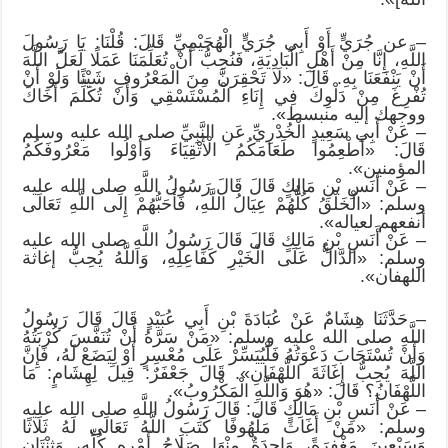
– عن جُرَيٍّ أَوْ أَبِي جُرَيٍّ الْهُجَيْمِيِّ قَالَ: قُلْنَا: يَا رَسُولَ
اللَّهِ، إِنَّا مِنْ أَهْلِ الْبَادِيَةِ، فَنُحِبُّ أَنْ تُعَلِّمَنَا عَمَلًا لَعَلَّ اللَّهَ
أَنْ يَنْفَعَنَا بِهِ. قَالَ: «لَا تَحْقِرَنَّ مِنَ الْمَعْرُوفِ شَيْئًا وَلَوْ أَنْ
تُفْرِغَ مِنْ دَلْوِكَ فِي إِنَاءِ الْمُسْتَسْقِي وَأَنْ تُكَلِّمَ أَخَاكَ
ووجهك إليه منبسط».
– عَنْ أَبِي سَعِيدٍ الْخُدْرِيِّ عَنِ النَّبِيِّ صلى الله عليه وسلم
قَالَ: «أَطْعِمُوا طَعَامَكُمُ الْأَتْقِيَاءَ وَأَوْلُوا مَعْرُوفَكُمُ
المؤمنين».
– عَنْ أَنَسِ بْنِ مَالِكٍ قَالَ قَالَ رَسُولُ اللَّهِ صلى الله عليه
وسلم: «الْخَلْقُ كُلُّهُمْ عِيَالُ اللَّهِ، فَأَحَبُّهُمْ إِلَى اللَّهِ تَعَالَى
أنفعهم لعياله».
– عَنْ أَنَسِ بْنِ مَالِكٍ قَالَ قَالَ رَسُولُ اللَّهِ صلى الله عليه
وسلم: «الدَّالُّ عَلَى الْخَيْرِ كَفَاعِلِهِ، وَاللَّهُ يُحِبُّ إغاثة
اللهفان».
– حَدَّثَنَا هِشَامٌ عَنْ عُبَادَةَ بْنِ أَبِي عُبَيْدٍ قَالَ قَالَ رَسُولُ
اللَّهِ صلى الله عليه وسلم: «مَنْ سَرَّهُ أَنْ تُنَفَّسَ كُرْبَتُهُ
وَأَنْ تُسْتَجَابَ دَعْوَتُهُ فَلْيُيَسِّرْ عَلَى مُعْسِرٍ أَوْ لِيَضَعْ لَهُ، فَإِنَّ
اللَّهَ يُحِبُّ إِغَاثَةَ اللَّهْفَانِ». قَالَ جَعْفَرٌ: قِيلَ لِهِشَامٍ: مَا
اللَّهْفَانُ؟ قَالَ: «هُوَ وَاللَّهِ الْمَكْرُوبُ».
– عَنْ أَنَسِ بْنِ مَالِكٍ قَالَ: قَالَ رَسُولُ اللَّهِ صلى الله عليه
وسلم: «مَنْ أَغَاثَ مَلْهُوفًا كَتَبَ اللَّهُ تَعَالَى لَهُ ثَلَاثًا
وَسَبْعِينَ مَغْفِرَةً، وَاحِدَةٌ مِنْهَا صَلَاحُ أَمْرِهِ كُلِّه،ِ وَثِنْتَانِ