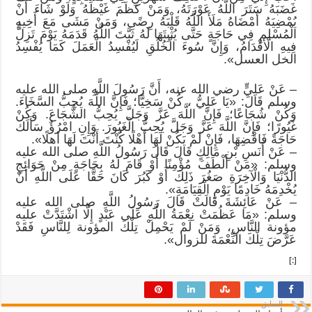
غَضَبَهُ سَتَرَ اللَّهُ عَوْرَتَهُ، وَمَنْ كَظَمَ غَيْظَهُ وَلَوْ شَاءَ أَنْ
يُمْضِيَهُ أَمْضَاهُ مَلَأَ اللَّهُ قَلْبَهُ رِضًى، وَمَنْ مَشَى مَعَ أَخِيهِ
الْمُسْلِمِ فِي حَاجَةٍ حَتَّى يُثْبِتَهَا لَهُ ثَبَّتَ اللَّهُ قَدَمَهُ يَوْمَ تَزِلُّ
فِيهِ الْأَقْدَامُ، وَإِنَّ سُوءَ الْخُلُقِ لَيُفْسِدُ الْعَمَلَ كَمَا يُفْسِدُ
الخل العسل».
– عَنْ عَلِيٍّ رضي الله عنه، أَنَّ رَسُولَ اللَّهِ صلى الله عليه
وسلم قَالَ: «يَا عَلِيُّ ، كُنْ سَخِيًّا؛ فَإِنَّ اللَّهَ يُحِبُّ السَّخَاءَ.
وَكُنْ شُجَاعًا؛ فَإِنَّ اللَّهَ عَزَّ وَجَلَّ يُحِبُّ الشُّجَاعَ. وَكُنْ
غَيُورًا؛ فَإِنَّ اللَّهَ عَزَّ وَجَلَّ يُحِبُّ الْغَيُورَ. وَإِنِ امْرُؤٌ سَأَلَكَ
حَاجَةً فَاقْضِهَا، فَإِنْ لَمْ يَكُنْ لَهَا أَهْلًا كُنْتَ أَنْتَ لَهَا أهلًا».
– عَنْ أَنَسِ بْنِ مَالِكٍ قَالَ قَالَ رَسُولُ اللَّهِ صلى الله عليه
وسلم: «مَنْ أَلْطَفَ مُؤْمِنًا أَوْ قَامَ لَهُ بِحَاجَةٍ مِنْ حَوَائِجِ
الدُّنْيَا وَالْآخِرَةِ صَغُرَ ذَلِكَ أَوْ كَبُرَ كَانَ حَقًّا عَلَى اللَّهِ أَنْ
يُخْدِمَهُ خَادِمًا يَوْمِ الْقِيَامَةِ».
– عَنْ عَائِشَةَ قَالَتْ قَالَ رَسُولُ اللَّهِ صلى الله عليه
وسلم: «مَا عَظُمَتْ نِعْمَةُ اللَّهِ عَلَى عَبْدٍ إِلَّا اشْتَدَّتْ عليه
مؤونة النَّاسِ، وَمَنْ لَمْ يَحْمِلْ تِلْكَ المؤونة لِلنَّاسِ فَقَدْ
عَرَّضَ تِلْكَ النِّعْمَةَ للزوال».
[:]
السابق