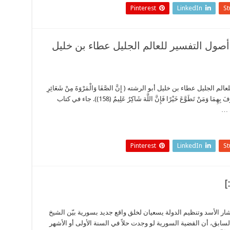
Pinterest
LinkedIn
S
صول التفسير للعالم الجليل عطاء بن خليل
ل عطاء بن خليل أبو الرشته ( إِنَّ الصَّفَا وَالْمَرْوَةَ مِنْ شَعَائِرِ
اللَّهِ فَمَنْ حَجَّ الْبَيْتَ أَوِ اعْتَمَرَ فَلَا جُنَاحَ عَلَيْهِ أَنْ يَطَّوَّفَ بِهِمَا وَمَنْ تَطَوَّعَ خَيْرًا فَإِنَّ اللَّهَ شَاكِرٌ عَلِيمٌ (158)). جاء في كتاب
 …
Pinterest
LinkedIn
S
بشار الأسد وتنظيم الدولة يسعيان لخلق واقع جديد بسورية بيّن الشيخ
ابق، أن القضية السورية لو وجدت حلاً في السنة الأولى أو الأشهر