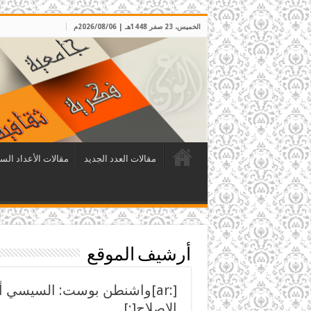
الخميس، 23 صفر 1448هـ | 2026/08/06م
مقالات العدد الجديد
مقالات الأعداد الس
أرشيف الموقع
[:ar]واشنطن بوست: السيسي أ
الإصلاح[:]