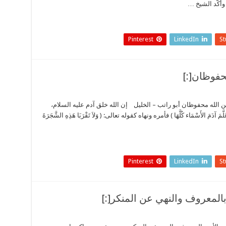
 وأكّد الشيخ …
Pinterest
LinkedIn
S
ة من الله محفوظان أبو راتب – الخليل إن الله خلق آدم عليه السلام،
 الأَسْمَاء كُلَّهَا ) فأمره ونهاه كقوله تعالى: ( وَلاَ تَقْرَبَا هَذِهِ الشَّجَرَةَ
Pinterest
LinkedIn
S