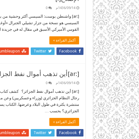
1436/09/14م
0
[:ar] واشنطن بوست: السيسي أكثر وحشية من بي
السيسي هو نسخة من جزار تشيلي الجنرال «أوغس
القومي الأميركي الأسبق في مقال له في جريدة 
أكمل القراءة »
tumbleupon
Twitter
Facebook
[:ar]أين تذهب أموال نفط الجزائر؟[:]
1436/09/14م
0
[:ar] أين تذهب أموال نفط الجزائر؟ كشف كت
رجال النظام الجزائري (وزراء وعسكريين) وعن ممتلك
منتشرة بكثرة في طول البلاد وعرضها. الكتاب يس
الجزائري؟ بحسب …
أكمل القراءة »
tumbleupon
Twitter
Facebook