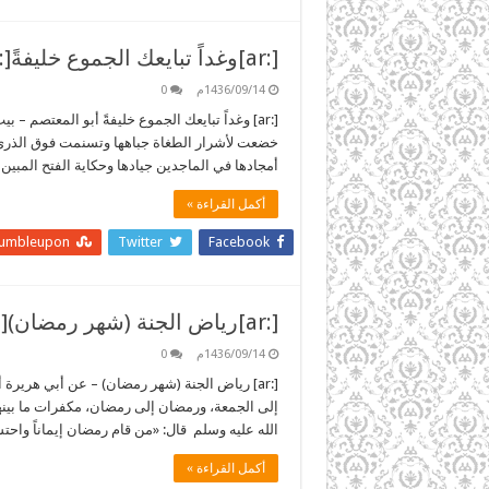
[:ar]وغداً تبايعك الجموع خليفةً[:]
1436/09/14م
0
[:ar] وغداً تبايعك الجموع خليفةً أبو المعتص
خضعت لأشرار الطغاة جباهها وتسنمت فوق الذرى أش
أمجادها في الماجدين جيادها وحكاية الفتح المبين ك
أكمل القراءة »
tumbleupon
Twitter
Facebook
[:ar]رياض الجنة (شهر رمضان)[:]
1436/09/14م
0
[:ar] رياض الجنة (شهر رمضان) – عن أبي هرير
إلى الجمعة، ورمضان إلى رمضان، مكفرات ما بينهن
الله عليه وسلم قال: «من قام رمضان إيماناً واحتسا
أكمل القراءة »