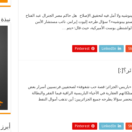
نوشيه ولا أمل فيه لتحقيق الإصلاح هل حاكم مصر الجنرال عبد الفتاح
نبذة
تو بينوشيه»؟ سؤال طرحه إليوت إبرامز، نائب مستشار الأمن
الواشنطن بوست الأميركية، حيث قال: «يتم …
Pinterest
LinkedIn
S
اب «باريس-الجزائر: قصة حب شغوفة» لصحفيين فرنسيين أسرار بعض
اتهم العقارية في الأحياء الباريسية الراقية فيما الفقر والبطالة
تحضر سؤالا يطرحه جميع الجزائريين: أين تذهب أموال النفط
Pinterest
LinkedIn
S
أبرز 