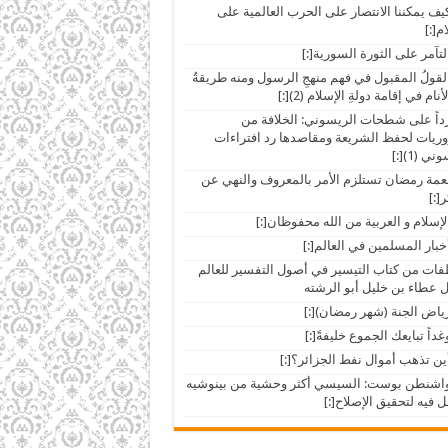
ar]كيف يمكننا الانتصار على الحرب العالمية على
م[:]
ar]القولُ المقبول في فهم منهجِ الرسول ومنه طريقةُ
أنام في إقامة دولةِ الإسلام (2)[:]
ar]رداً على شطحات الريسوني: الخلافة من
ريات لحفظ الشريعة ومقاصدها رد افتراءات
ي (1)[:]
ar]نعمة رمضان تستلزم الأمر بالمعروف والنهي عن
[:]
ات من كتاب التيسير في أصول التفسير للعالم
ل عطاء بن خليل أبو الرشته
ar]واشنطن بوست: السيسي أكثر وحشية من بينوشيه
مل فيه لتحقيق الإصلاح[:]