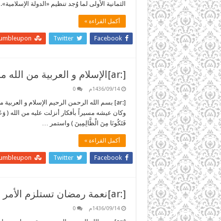
الثمانية الأولى لما وُجد تنظيم «الدولة الإسلامية».
أكمل القراءة »
tumbleupon
Twitter
Facebook
[:ar]الإسلام و العربية من الله محفوظان[:]
1436/09/14م
0
[:ar] بسم الله الرحمن الرحيم الإسلام و العربي
وكان عيشه مسيراً بأفكار أنزلت عليه من الله ( وَعَلَّمَ آدَمَ
فَتَكُونَا مِنَ الْظَّالِمِينَ ) واستمر …
أكمل القراءة »
tumbleupon
Twitter
Facebook
[:ar]نعمة رمضان تستلزم الأمر بالمعروف والنهي عن المنكر[:]
1436/09/14م
0