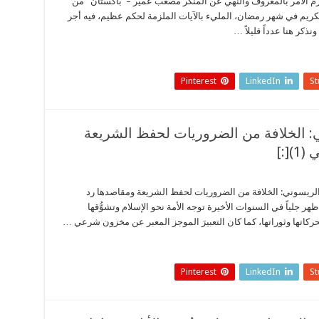
ستلزم الأمر بالمعروف والنهي عن المنكر مصعب عمير – باكستان من
 الكريم في شهر رمضان، المليء بالآيات الملزمة لحكم عظيم، فيه أجر
ذكر هنا عدداً قليلاً …
Pinterest
LinkedIn
S
ني: الخلافة من الضروريات لحفظ الشريعة
[:]
ت الريسوني: الخلافة من الضروريات لحفظ الشريعة ومقاصدها رد
 الكريم حسن ظهر جلياً في السنوات الأخيرة توجه الأمة نحو الإسلام وتشوُّقها
 تحركاتها وثوراتها، كما كان التعبيرَ الموجز المعبر عن مخزون شرعي …
Pinterest
LinkedIn
S