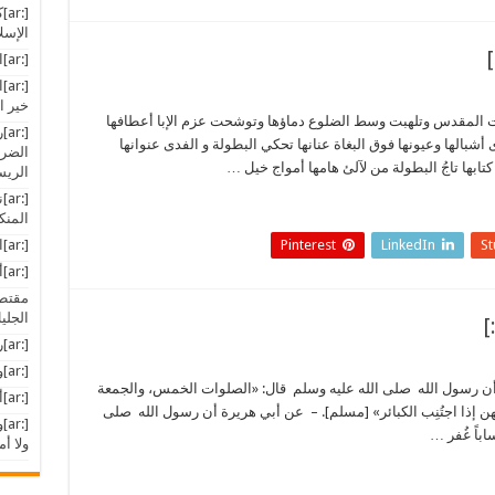
[:
الإسلا
[:ar]التآمر على الثورة السورية[:]
[:
خير ال
م – بيت المقدس وتلهبت وسط الضلوع دماؤها وتوشحت عزم الإبا أعطافها
[:
بالها وعيونها فوق البغاة عنانها تحكي البطولة و الفدى عنوانها
الضرو
تابها تاجُ البطولة من لآلئ هامها أمواج خيل …
الريسون
[:
المنكر
Pinterest
LinkedIn
S
[:ar]الإسلام و العربية من الله محفوظان[:]
[:ar]أخبار المسلمين في العالم[:]
مقتطف
الجلي
[:ar]رياض الجنة (شهر رمضان)[:]
[:ar]وغداً تبايعك الجموع خليفةً[:]
ة أن رسول الله صلى الله عليه وسلم قال: «الصلوات الخمس، والجمعة
[:ar]أين تذهب أموال نفط الجزائر؟[:]
 إذا اجتُنِب الكبائر» [مسلم]. – عن أبي هريرة أن رسول الله صلى
[:
باً غُفر …
ولا أ