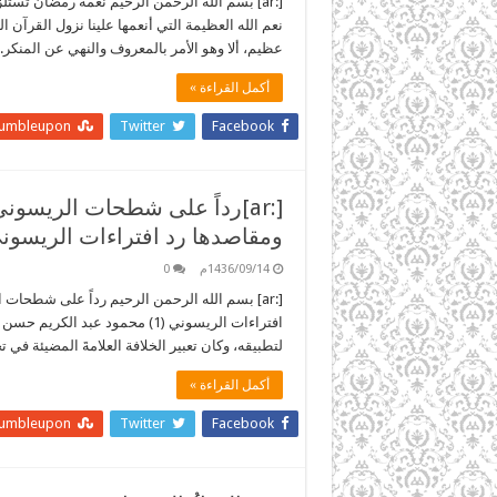
[:ar] بسم الله الرحمن الرحيم نعمة رمضان ت
نعم الله العظيمة التي أنعمها علينا نزول القرآن
عظيم، ألا وهو الأمر بالمعروف والنهي عن المنكر. ون
أكمل القراءة »
tumbleupon
Twitter
Facebook
[:ar]رداً على شطحات الريسو
ومقاصدها رد افتراءات الريسوني (1)
1436/09/14م
0
[:ar] بسم الله الرحمن الرحيم رداً على شطحا
افتراءات الريسوني (1) محمود عبد
لتطبيقه، وكان تعبير الخلافة العلامةَ المضيئة في
أكمل القراءة »
tumbleupon
Twitter
Facebook