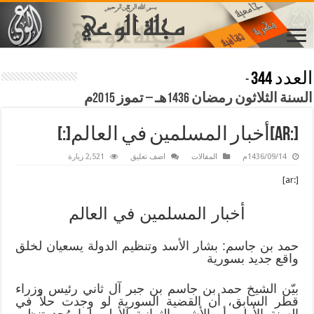
العدد 344
-
السنة الثلاثون رمضان 1436هـ – تموز 2015م
[:ar]أخبار المسلمين في العالم[:]
1436/09/14م
المقالات
اضف تعليق
2,521 زيارة
[:ar]
أخبار المسلمين في العالم
حمد بن جاسم: بشار الأسد وتنظيم الدولة يسعيان لخلق
واقع جديد بسورية
بيّن الشيخ حمد بن جاسم بن جبر آل ثاني رئيس وزراء
قطر السابق، أن القضية السورية لو وجدت حلاً في
السنة الأولى أو الأشهر الثمانية الأولى لما وُجد تنظيم