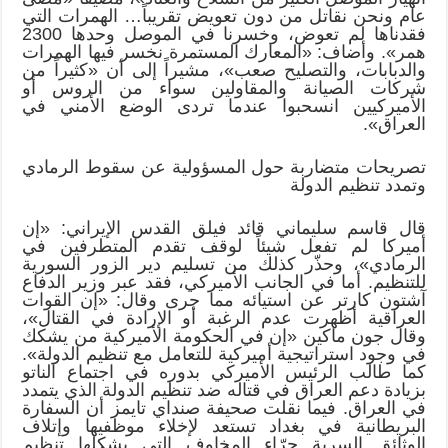
عام ونحن نقاتل من دون تعويض تقريباً… الهمرات التي
فقدناها لم تعوض، وخسرنا في الموصل وحدها 2300
همر». وأضاف: «المعارك المستمرة نخسر فيها الهمرات
والدبابات، والتصليح صعب»، مشيراً إلى أن «كثيراً من
شركات الصيانة والمقاولين سواء من الروس أو
الأميركيين انسحبوا عندما تردى الوضع الأمني في
العراق».
تصريحات متضاربة حول المسؤولية عن سقوط الرمادي
وتمدد تنظيم الدولة
قال قاسم سليماني قائد فيلق القدس الإيراني: «إن
أميركا لم تفعل شيئاً لوقف تقدم المتطرفين في
الرمادي»، وحذّر كذلك من تسليم دير الزور السورية
للتنظيم. أما في الجانب الأميركي، فقد عبر وزير الدفاع
آشتون كارتر عن استيائه مما جرى وقال: «إن القوات
العراقية أظهرت عدم الرغبة أو الإرادة في القتال»،
وقال جون ماكين «إن في الحكومة الأميركية من يشكك
في وجود استراتيجية أميركية للتعامل مع تنظيم الدولة».
كما طالب الرئيس الأميركي بدوره في اجتماع الناتو
بزيادة دعم العراق في قتاله ضد تنظيم الدولة الذي يتمدد
في العراق. فيما نقلت صحيفة صنداي تايمز أن السفارة
البريطانية في بغداد تستعد لإخلاء موظفيها وإتلاف
الوثائق السرية جرّاء المخاوف التي يشكلها تنظيم