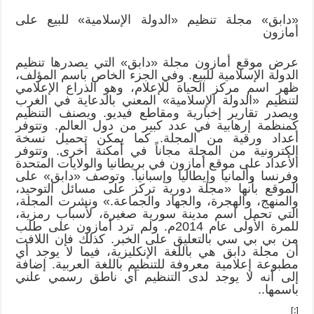
«دابق» مجلة تنظيم «الدولة الإسلامية» للبيع على
أمازون
عرض موقع أمازون مجلة «دابق» التي يصدرها تنظيم
الدولة الإسلامية للبيع. وفي الجزء الخاص باسم المؤلف،
ظهر اسم مركز الحياة للإعلام، وهو الذراع الإعلامي
لتنظيم «الدولة الإسلامية» المعني بالدعاية في الغرب
ويصدر تقارير إخبارية ومقاطع فيديو. ويصنف التنظيم
كمنظمة إرهابية في عدد كبير من دول العالم. وتتوفر
أعداد ورقية من المجلة. كما يمكن تحميل نسخة
إلكترونية من المجلة مجاناً في أمكنة أخرى. وتتوفر
الأعداد على موقع أمازون في بريطانيا والولايات المتحدة
وفرنسا وألمانيا وإيطاليا وإسبانيا. وتوصف «دابق» على
الموقع بأنها «مجلة دورية تركز على مسائل التوحيد،
والمنهج، والهجرة، والجهاد والجماعة.» ونشرت المجلة،
التي تحمل اسم مدينة سورية صغيرة، لأسباب رمزية،
للمرة الأولى عام 2014م. ولم ترد أمازون على طلب
من بي بي سي بالتعليق على الخبر. كذلك فإن اللافت
أن مجلة دابق هي باللغة الإنكليزية، فيما لا يوجد أي
مطبوعة إعلامية معروفة للتنظيم باللغة العربية. إضافة
إلى أنه لا يوجد لدى التنظيم أي ناطق رسمي علني
باسمها..
[:]