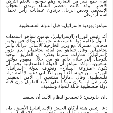
أمام جمع كبير من أنصاره وهم يلوحون بالعلم التركي
الأحمر، وقد كانت معظم النساء ترتدي الحجاب
الإسلامي وبعض الرجال يرتدون عصابات رأس تحمل
اسم أردوغان..
نتنياهو: يهودية «إسرائيل» قبل الدولة الفلسطينية
أكد رئيس الوزراء (الإسرائيلي)، بنيامين نتنياهو، استعداده
للقبول بإقامة دولة فلسطينية بشروط، وذلك في مؤتمر
صحافي مشترك مع وزير الخارجية الألماني فرانك والتر
شتاينماير. وقال نتنياهو بعد لقائه شتاينماير الذي يزور
(إسرائيل): «مازلت ملتزماً بفكرة أن الطريق الوحيد
للتوصل إلى سلام دائم هو من خلال مفهوم دولتين
لشعبين». وأكد نتنياهو أن الدولة الفلسطينية يجب أن
تكون «منزوعة السلاح» وتعترف بدولة «إسرائيل»
اليهودية. من جهته، أكد الوزير الألماني دعمه لإقامة دولة
فلسطينية. وقال «مازلنا مقتنعين أن الأمن الحقيقي
لإسرائيل لن يكون ممكناً على الأمد الطويل دون قيام
دولة فلسطينية قابلة للحياة وسلمية»
دان حالوتس: لا تسمحوا لنظام الأسد أن يسقط
دعا رئيس هيئة أركان الجيش (الإسرائيلي) الأسبق، دان
حالوتس بحسب ما أورده موقع (عربي 21) الإلكتروني