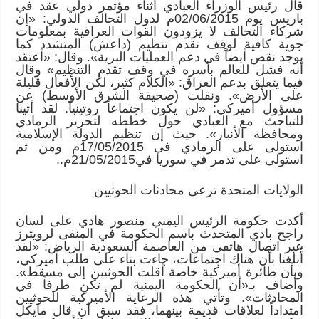
قال رئيس الوزراء العبادي أثناء مؤتمر دولي عقد في
باريس يوم 02/06/2015م لدول التحالف الدولي: «إن
شركاء التحالف لا يزودون القوات العراقية بمعلومات
جوية كافية لوقف تقدم تنظيم (داعش) المتشدد كما
يوجد نقص أيضاً في دعم العمليات البرية». وقال: «أعتقد
أنه فشل للعالم بأسره في وقف تقدم التنظيم» وقال
فيما يتعلق بدعم العراق: «الكلام كثير، لكن الأفعال قليلة
على الأرض». ونقلت (صحيفة الشرق الأوسط) عن
مسؤول أميركي: «لن يكون اجتماعاً روتينياً. لقد أتينا
للتباحث مع العبادي حول خططه لتحرير الرمادي
ومحافظة الأنبار». حيث إن تنظيم الدولة الإسلامية
استولى على الرمادي في 17/05/2015م ومن ثم
استولى على تدمر في سوريا في21/05/2015م..
الولايات المتحدة ترعى محادثات الحوثيين
أكدت حكومة الرئيس اليمني منصور هادي على لسان
راجح بادي المتحدث باسم الحكومة في المنفى لرويترز
عبر اتصال هاتفي من العاصمة السعودية الرياض: «لقد
أُبلغنا بأن هناك اجتماعات، جاءت بناء على طلب أميركي،
وبأن طائرة أميركية خاصة أقلت الحوثيين إلى مسقط».
وأضاف بـ«أن الحكومة اليمنية لم تكن طرفاً في
المحادثات». وتأتي هذه الرعاية الأميركية للحوثيين
امتداداً لعلاقات قديمة بينهما، فقد سبق أن قال مايكل