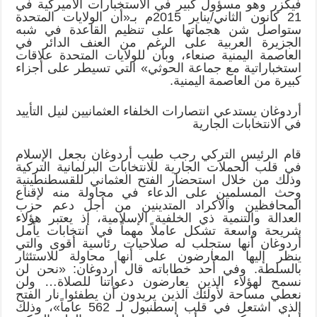
فيكزر وهو مسؤول كبير في الاستخبارات الأميركية في
21 كانون الثاني/يناير 2015م بـ«أن الولايات المتحدة
ستواصل شن هجماتها على تنظيم القاعدة في شبه
الجزيرة العربية على الرغم من العنف الدائر في
العاصمة اليمنية صنعاء، وبأن للولايات المتحدة علاقات
استخباراتية مع جماعة الحوثي» التي تسيطر على أجزاء
كبيرة من العاصمة اليمنية.
أردوغان يستدعي انتصارات الخلفاء العثمانيين لنيل التأييد
في الانتخابات الجارية
قام الرئيس التركي رجب طيب أردوغان بجعل الإسلام
في قلب الحملات الجارية للانتخابات البرلمانية التركية
وذلك من خلال استحضار الفتح العثماني للقسطنطينية
وحث المسلمين على الدعاء في محاولة منه لإقناع
المحافظين والأكراد المتدينين من أجل دعم حزب
العدالة والتنمية ذي الخلفية الإسلامية، إذ يعتبر هؤلاء
شريحة واسعة تشكل عاملاً مهماً في انتخابات يأمل
أردوغان أنها ستجلب له صلاحيات رئاسية أقوى والتي
ينظر إليها المعارضون على أنها محاولة للاستئثار
بالسلطة. وفي أحد خطاباته قال أردوغان: «نحن لن
نسمح لهؤلاء الذين يعارضون دعواتنا للصلاة… ولن
نعطي مساحة لأولئك الذين يريدون أن يطفئوا نار الفتح
الذي اشتعل في قلب إسطنبول لـ 562 عاماً»، وذلك