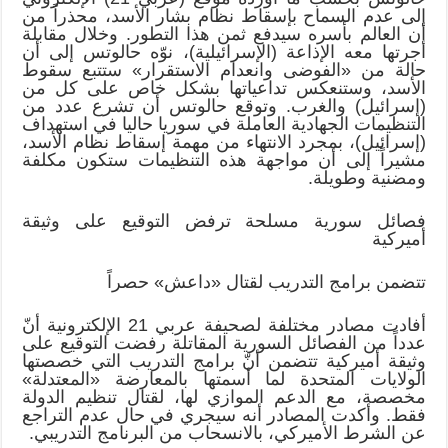
إلى عدم السماح بإسقاط نظام بشار الأسد، محذراً من
أن العالم بأسره سيدفع ثمن هذا التطور. وخلال مقابلة
أجرتها معه الإذاعة (الإسرائيلية)، نوّه حالوتس إلى أن
حالة من «الفوضى وانعدام الاستقرار» ستتبع سقوط
الأسد، وستنعكس تداعياتها بشكل خاص على كل من
(إسرائيل) والغرب. وتوقع حالوتس أن تشرع عدد من
التنظيمات الجهادية العاملة في سوريا حاليا في استهداف
(إسرائيل)، بمجرد الانتهاء من مهمة إسقاط نظام الأسد،
مشيراً إلى أن مواجهة هذه التنظيمات ستكون مكلفة
ومضنية وطويلة.
فصائل سورية مسلحة ترفض التوقيع على وثيقة
أميركية
تتضمن برامج التدريب لقتال «داعش» حصراً
أفادت مصادر مختلفة لصحيفة عربي 21 الإلكترونية أنّ
عدداً من الفصائل السورية المقاتلة رفضت التوقيع على
وثيقة أميركية تتضمن أنّ برامج التدريب التي خصصتها
الولايات المتحدة لما أسمتها بالمعارضة «المعتدلة»
مخصصة، مع الدعم الموازي لها، لقتال تنظيم الدولة
فقط. وأكدت المصادر أنه سيجري في حال عدم التراجع
عن الشرط الأميركي، بالانسحاب من البرنامج التدريبي.