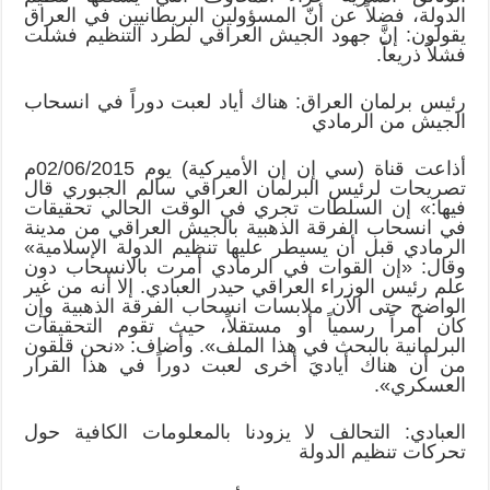
الدولة، فضلاً عن أنّ المسؤولين البريطانيين في العراق
يقولون: إنَّ جهود الجيش العراقي لطرد التنظيم فشلت
فشلاً ذريعاً.
رئيس برلمان العراق: هناك أياد لعبت دوراً في انسحاب
الجيش من الرمادي
أذاعت قناة (سي إن إن الأميركية) يوم 02/06/2015م
تصريحات لرئيس البرلمان العراقي سالم الجبوري قال
فيها:» إن السلطات تجري في الوقت الحالي تحقيقات
في انسحاب الفرقة الذهبية بالجيش العراقي من مدينة
الرمادي قبل أن يسيطر عليها تنظيم الدولة الإسلامية»
وقال: «إن القوات في الرمادي أمرت بالانسحاب دون
علم رئيس الوزراء العراقي حيدر العبادي. إلا أنه من غير
الواضح حتى الآن ملابسات انسحاب الفرقة الذهبية وإن
كان أمراً رسمياً أو مستقلاً، حيث تقوم التحقيقات
البرلمانية بالبحث في هذا الملف». وأضاف: «نحن قلقون
من أن هناك أياديَ أخرى لعبت دوراً في هذا القرار
العسكري».
العبادي: التحالف لا يزودنا بالمعلومات الكافية حول
تحركات تنظيم الدولة