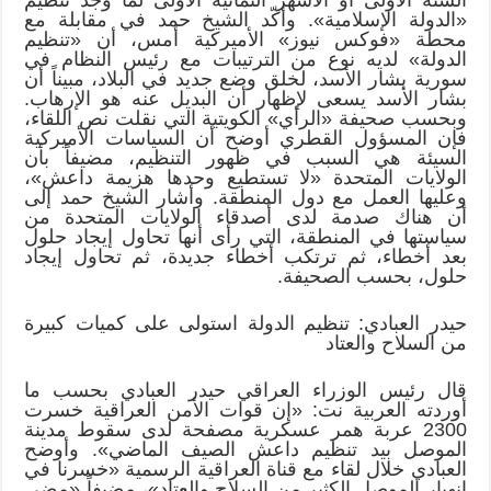
«الدولة الإسلامية». وأكّد الشيخ حمد في مقابلة مع
محطة «فوكس نيوز» الأميركية أمس، أن «تنظيم
الدولة» لديه نوع من الترتيبات مع رئيس النظام في
سورية بشار الأسد، لخلق وضع جديد في البلاد، مبيناً أن
بشار الأسد يسعى لإظهار أن البديل عنه هو الإرهاب.
وبحسب صحيفة «الرأي» الكويتية التي نقلت نص اللقاء،
فإن المسؤول القطري أوضح أن السياسات الأميركية
السيئة هي السبب في ظهور التنظيم، مضيفاً بأن
الولايات المتحدة «لا تستطيع وحدها هزيمة داعش»،
وعليها العمل مع دول المنطقة. وأشار الشيخ حمد إلى
أن هناك صدمة لدى أصدقاء الولايات المتحدة من
سياستها في المنطقة، التي رأى أنها تحاول إيجاد حلول
بعد أخطاء، ثم ترتكب أخطاء جديدة، ثم تحاول إيجاد
حلول، بحسب الصحيفة.
حيدر العبادي: تنظيم الدولة استولى على كميات كبيرة
من السلاح والعتاد
قال رئيس الوزراء العراقي حيدر العبادي بحسب ما
أوردته العربية نت: «إن قوات الأمن العراقية خسرت
2300 عربة همر عسكرية مصفحة لدى سقوط مدينة
الموصل بيد تنظيم داعش الصيف الماضي». وأوضح
العبادي خلال لقاء مع قناة العراقية الرسمية «خسرنا في
انهيار الموصل الكثير من السلاح والعتاد»، مضيفاً «مضى