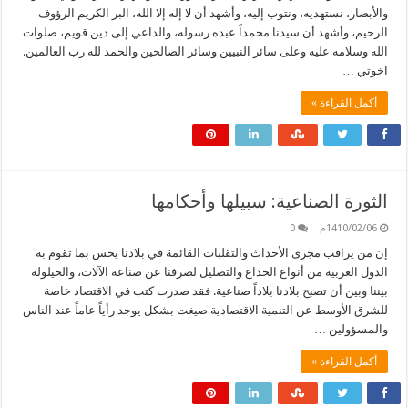
والأبصار، نستهديه، ونتوب إليه، وأشهد أن لا إله إلا الله، البر الكريم الرؤوف
الرحيم، وأشهد أن سيدنا محمداً عبده رسوله، والداعي إلى دين قويم، صلوات
الله وسلامه عليه وعلى سائر النبيين وسائر الصالحين والحمد لله رب العالمين.
اخوتي …
أكمل القراءة »
الثورة الصناعية: سبيلها وأحكامها
1410/02/06م
0
إن من يراقب مجرى الأحداث والتقلبات القائمة في بلادنا يحس بما تقوم به
الدول الغربية من أنواع الخداع والتضليل لصرفنا عن صناعة الآلات، والحيلولة
بيننا وبين أن تصبح بلادنا بلاداً صناعية. فقد صدرت كتب في الاقتصاد خاصة
للشرق الأوسط عن التنمية الاقتصادية صيغت بشكل يوجد رأياً عاماً عند الناس
والمسؤولين …
أكمل القراءة »