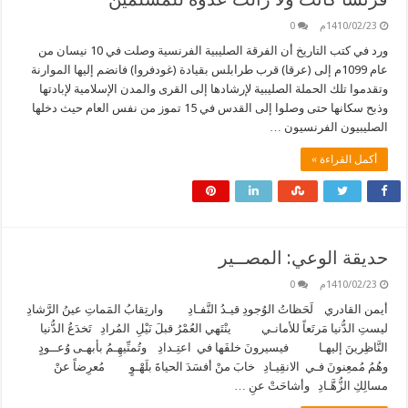
1410/02/23م
0
ورد في كتب التاريخ أن الفرقة الصليبية الفرنسية وصلت في 10 نيسان من
عام 1099م إلى (عرقا) قرب طرابلس بقيادة (غودفروا) فانضم إليها الموارنة
وتقدموا تلك الحملة الصليبية لإرشادها إلى القرى والمدن الإسلامية لإبادتها
وذبح سكانها حتى وصلوا إلى القدس في 15 تموز من نفس العام حيث دخلها
الصليبيون الفرنسيون …
أكمل القراءة »
حديقة الوعي: المصــير
1410/02/23م
0
أيمن القادري لَحَظاتُ الوُجودِ قيـدُ النَّفـادِ وارتِقابُ المَماتِ عينُ الرَّشادِ
ليستِ الدُّنيا مَرتَعاً للأمانـي ينْتَهي العُمْرُ قبلَ نَيْلِ المُرادِ تَخدَعُ الدُّنيا
النَّاظِرينَ إليهـا فيسيرونَ خلفَها في اعتِـدادِ وتُمنِّيهِـمُ بأبهـى وُعــودٍ
وهُمُ مُمعِنونَ فـي الانقِيـادِ خابَ منْ أفسَدَ الحياةَ بلَهْـوٍ مُعرِضاً عنْ
مسالِكِ الزُّهَّـادِ وأشاحَتْ عنِ …