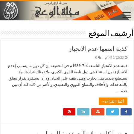
أرشيف الموقع
كذبة اسمها عدم الانحياز
1410/02/23م
0
قمة عدم الانحياز التاسعة 4-7-1989م في الحقيقة إن كل دول ما يسمى (عدم
الانحياز) دون استثناء هي دول تابعة للقوى الكبرى، ولا تمتلك قرارها، ولا
تستطيع تحديد متى تحارب ومتى تقف على الحياد، ولا أن تستفرد بقرار يتعلق
بالمعاهدات والأحلاف والتسلح النووي والتقليدي. والأهم من ذلك كله أن بين
هذه …
أكمل القراءة »
فرنسا كانت ولا زالت عدوة للمسلمين