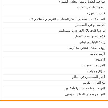
صلاحية القضاء وليس مجلس الشورى
«وجهة نظر في الأدب»
كتاب «الشهر»
السلطة السياسية في الفكر السياسي الغربي والإسلامي (2)
حديقة الوعي: المصــير
فرنسا كانت ولا زالت عدوة للمسلمين
كذبة اسمها عدم الانحياز
زيارة البابا إلى لبنان
زوال الكيان اللبناني: ما أثره؟
الإيمان بالله
الإصلاح
الجرائم والعقوبات
سؤال وجواب؟
أخبار المسلمين في العالم
مع القرآن الكريم
الثورة الصناعية: سبيلها وأحكامها
التواضع وخفض الجناح للمؤمنين