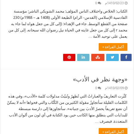
1410/02/23م
0
الكتاب: الخلاص واختلاف الناس المؤلف: محمد الشويكي الناشر: مؤسسة
القادسية الإسلامي (القدس- الرام) الطبعة الأولى (1408 هـ – 1988م) 230
صفحة من القطع الوسط. جاء في الإهداء: (إلى كل من جعل هواه لما جاء به
محمد r إلى كل من جعل غايته في الحياة نيل رضوان الله سبحانه. إلى كل من
يعمل على توحيد الأمة …
أكمل القراءة »
«وجهة نظر في الأدب»
1410/02/09م
0
كَثُرت التعاريفُ والعباراتُ التي تُظهرُ وتُبيّتُ مدلولات كلمة «الأدب»، وفي هذه
الكلمات القليلة سأتجاوزُ مقولة الكثيرين من الكُتّاب والتي فحواها «أنه لا يمكنُ
أن نضع تعريفاً يحصرُ الأدبَ بين جنباته». سأتجاوزها إلى دارسة مبسطة
للبدايات التي ينطلق منها الكاتب حين يود الكتابة في أي لون من ألوان الأدب
المتعددة. فبصرف …
أكمل القراءة »