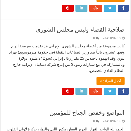
صلاحية القضاء وليس مجلس الشورى
1410/02/09م
0
كانت مجموعة من أعضاء مجلس الشورى الإيراني قد تقدمت بعريضة اتهام
وقعها عشرون نائباً ضد وزير الصناعات الثقيلة (في حكومة ميرموسوي) بهزاد
نبوي. وقد اتهموه باختلاس 25 مليار ريال إيراني (نحو 312 مليون دولار)
وبالمشاركة في بيع سيارات رينو ـ 5 من إنتاج شركة «سايبا» الإيرانية خارج
النظام العادي للحصص. …
أكمل القراءة »
التواضع وخفض الجناح للمؤمنين
1410/02/06م
0
الحمد لله الواحد القهار، العزيز الغفار، مكور الليل والنهار، تذكرة لأولي القلوب