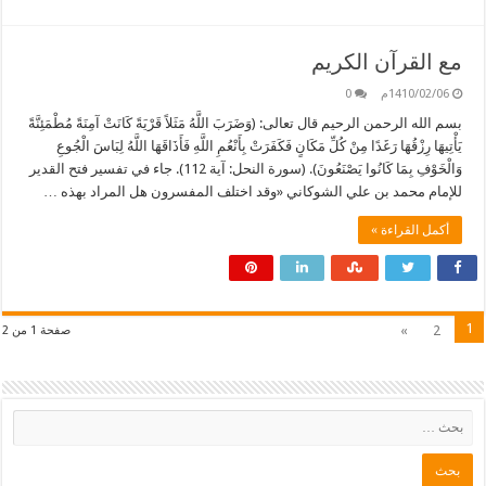
مع القرآن الكريم
1410/02/06م
0
بسم الله الرحمن الرحيم قال تعالى: (وَضَرَبَ اللَّهُ مَثَلاً قَرْيَةً كَانَتْ آمِنَةً مُطْمَئِنَّةً
يَأْتِيهَا رِزْقُهَا رَغَدًا مِنْ كُلِّ مَكَانٍ فَكَفَرَتْ بِأَنْعُمِ اللَّهِ فَأَذَاقَهَا اللَّهُ لِبَاسَ الْجُوعِ
وَالْخَوْفِ بِمَا كَانُوا يَصْنَعُونَ). (سورة النحل: آية 112). جاء في تفسير فتح القدير
للإمام محمد بن علي الشوكاني «وقد اختلف المفسرون هل المراد بهذه …
أكمل القراءة »
1
»
2
صفحة 1 من 2