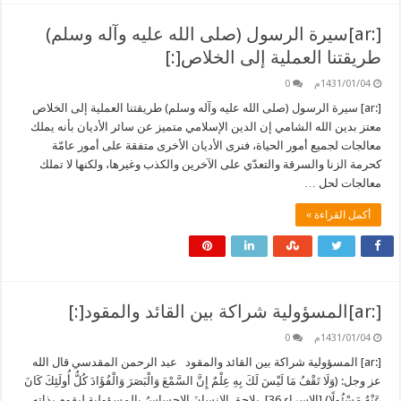
[:ar]سيرة الرسول (صلى الله عليه وآله وسلم)
طريقتنا العملية إلى الخلاص[:]
1431/01/04م
0
[:ar] سيرة الرسول (صلى الله عليه وآله وسلم) طريقتنا العملية إلى الخلاص
معتز بدين الله الشامي إن الدين الإسلامي متميز عن سائر الأديان بأنه يملك
معالجات لجميع أمور الحياة، فنرى الأديان الأخرى متفقة على أمور عامّة
كحرمة الزنا والسرقة والتعدّي على الآخرين والكذب وغيرها، ولكنها لا تملك
معالجات لحل …
أكمل القراءة »
[:ar]المسؤولية شراكة بين القائد والمقود[:]
1431/01/04م
0
[:ar] المسؤولية شراكة بين القائد والمقود عبد الرحمن المقدسي قال الله
عز وجل: (وَلَا تَقْفُ مَا لَيْسَ لَكَ بِهِ عِلْمٌ إِنَّ السَّمْعَ وَالْبَصَرَ وَالْفُؤَادَ كُلُّ أُولَئِكَ كَانَ
عَنْهُ مَسْئُولًا) [الإسراء 36]. يلاحق الإنسانَ الإحساسُ بالمسؤولية ليقوم بذاته