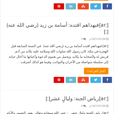
[:ar]فبهداهم اقتده: أسامة بن زيد (رضي الله عنه)
[:]
1431/01/04م
0
[:ar] فبهداهم اقتده أسامة بن زيد (رضي الله عنه) في السنة السابعة قبل
الهجرة في مكة، كان رسول الله صلوات الله وسلامه عليه يكابد من أذى
قريش له ولأصحابه ما يكابد، ويحمل من هموم الدعوة وأعبائها ما أحال حياته
إلى سلسلة متواصلة من الأحزان والنوائب. وفيما هو كذلك أشرقت …
أكمل القراءة »
[:ar]رياض الجنة: وليالٍ عشر[:]
1431/01/04م
0
[:ar] رياض الجنة: وليالٍ عشر – خص الله سبحانه وتعالى بعض الشهور والأيام