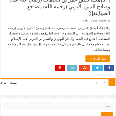
وصلاح الدين الأيوبي (رحمه الله) مضاجع
الصهاينة[:]
1431/01/04م
0
[:ar] هكذا يقضّ عمر بن الخطاب (رضي الله عنه) وصلاح الدين الأيوبي (رحمه
الله) مضاجع الصهاينة إن المشروع (الإسرائيلي) هو مشروع غربي لاستعمار
المنطقة، اجتمع فيه الحقد والمكر اليهودي والنصراني الغربي على الإسلام…
بيد أنه مشروع فاشل بالرغم من كل ما دعم به ولايزال من مال وسلاح وإعلام
ومساعدات …
أكمل القراءة »
1
»
2
صفحة 1 من 2