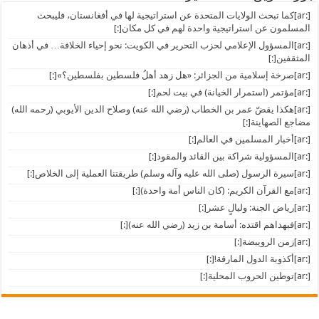
[:ar]كما تبحث الولايات المتحدة عن استراتيجية لها في أفغانستان، فليبحث
المسلمون عن استراتيجية واحدة لهم في كل مكان[:]
[:ar]المسؤول الإعلامي لحزب التحرير في الكويت: نحو إحياء الخلافة… في أذهان
المثقفين[:]
[:ar]صرخة إسلامية من الجزائر: «هل زهد أهلُ فلسطين بفلسطين؟»[:]
[:ar]مؤتمر (استمرار الخيانة) في بيت لحم[:]
[:ar]هكذا يقضّ عمر بن الخطاب (رضي الله عنه) وصلاح الدين الأيوبي (رحمه الله)
مضاجع الصهاينة[:]
[:ar]أخبار المسلمين في العالم[:]
[:ar]المسؤولية شراكة بين القائد والمقود[:]
[:ar]سيرة الرسول (صلى الله عليه وآله وسلم) طريقتنا العملية إلى الخلاص[:]
[:ar]مع القرآن الكريم: (كان الناس أمة واحدة)[:]
[:ar]رياض الجنة: وليالٍ عشر[:]
[:ar]فبهداهم اقتده: أسامة بن زيد (رضي الله عنه)[:]
[:ar]زمن الرويبضة[:]
[:ar]أكذوبة الدول المارقة![:]
[:ar]توطين الحروب المحلية[:]