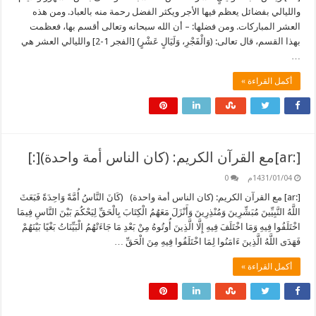
والليالي بفضائل يعظم فيها الأجر ويكثر الفضل رحمة منه بالعباد. ومن هذه
العشر المباركات. ومن فضلها: – أن الله سبحانه وتعالى أقسم بها، فعظمت
بهذا القسم، قال تعالى: (وَالْفَجْرِ، وَلَيَالٍ عَشْرٍ) [الفجر 1-2] والليالي العشر هي
…
أكمل القراءة »
[:ar]مع القرآن الكريم: (كان الناس أمة واحدة)[:]
1431/01/04م
0
[:ar] مع القرآن الكريم: (كان الناس أمة واحدة) (كَانَ النَّاسُ أُمَّةً وَاحِدَةً فَبَعَثَ
اللَّهُ النَّبِيِّينَ مُبَشِّرِينَ وَمُنْذِرِينَ وَأَنْزَلَ مَعَهُمُ الْكِتَابَ بِالْحَقِّ لِيَحْكُمَ بَيْنَ النَّاسِ فِيمَا
اخْتَلَفُوا فِيهِ وَمَا اخْتَلَفَ فِيهِ إِلَّا الَّذِينَ أُوتُوهُ مِنْ بَعْدِ مَا جَاءَتْهُمُ الْبَيِّنَاتُ بَغْيًا بَيْنَهُمْ
فَهَدَى اللَّهُ الَّذِينَ ءَامَنُوا لِمَا اخْتَلَفُوا فِيهِ مِنَ الْحَقِّ …
أكمل القراءة »