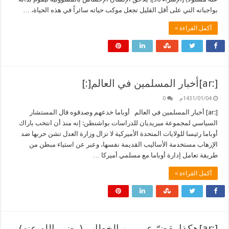
بواجباته التي على أقل القليل تجعل موكب حياته سائراً في هذه الحياة، …
أكمل القراءة »
[:ar]أخبار المسلمين في العالم[:]
1431/01/04م
0
[:ar] أخبار المسلمين في العالم أوباما خدعهم وصدقوه قال المستشار
السياسي لمجموعة ميريديان للدراسات بواشنطن: إنه منذ أن انتخب باراك
أوباما رئيسا للولايات المتحدة الأميركية لا تزال وزارة العدل تشن حربها ضد
الإرهاب مستخدمة الأساليب القديمة نفسها، وعبر عن استياء مبطن من
طريقة تعامل إدارة أوباما مع مسلمي أميركا …
أكمل القراءة »
[:ar]هكذا يقضّ عمر بن الخطاب (رضي الله عنه)