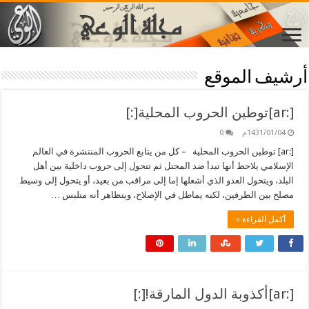
أرشيف الموقع
[:ar]توطين الحروب المحلية[:]
1431/01/04م
0
[:ar] توطين الحروب المحلية – كل من يتابع الحروب المنتشرة في العالم
الإسلامي يلاحظ أنها تبدأ ضد المحتل ثم تتحول إلى حروب داخلية بين أهل
البلد، ويتحول العدو الذي أشعلها إما إلى مراقب من بعيد، أو يتحول إلى وسيط
مصلح بين الطرفين، لكنه يماطل في الإصلاح، ويتظاهر أنه متلبس …
أكمل القراءة »
[:ar]أكذوبة الدول المارقة![:]