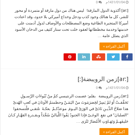
1431/01/04م
0
[:ar] أكذوبة الدول المارقة! ليس هناك من دول مارقة أو متمردة أو محور
للشر، كل ما هنالك وجود كذب ودجل وخداع أميركي بلا حدود، وقد اعتادت
أميركا المتجبرة الطاغية وضع المصطلحات والأوصاف لدول أدمنت على
خدمتها وخدمة مخططاتها لعقود خلت تحت ستار كثيف من الدخان الأسود
الذي يضلل عامة …
أكمل القراءة »
[:ar]زمن الرويبضة[:]
1431/01/04م
0
[:ar] زمن الرويبضة بقلم: عصمت الرنتيسي كمْ منْ نُبُوءَاتِ الرَّسـولِ
تَحَقَّقـتْ أَوَ لمْ يَسِرْ لحَِضرَمَوتَ منْ اليَمَـنْ وحطمتمُ الأوثانَ في كعبِ الهُدىْ
هذا صَلاحُ الدِّيـنِ نَادَىْ في الوَرَىْ اليـومَ موعدُكـمْ بعكـةَ نلتقـي فلْتسحقوا
“الصلبانَ” في نقعِ الوغـىْ فإذا الجنودُ يَفُوا اللَّياليْ سُجَّدَاً وبقـدرةِ القهَّـارِ كـانَ
حَليفَهـمْ وَتَهَـاوَتِ الأَمْصَارُ تَتْرَى …
أكمل القراءة »