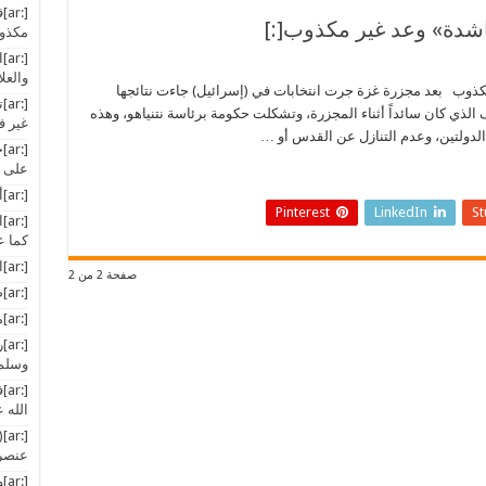
[:
مكذوب
[:
والعلا
غير مكذوب بعد مجزرة غزة جرت انتخابات في (إسرائيل) جاءت نتائجها
[:
 الذي كان سائداً أثناء المجزرة، وتشكلت حكومة برئاسة نتنياهو، وهذه
غير ف
الدولتين، وعدم التنازل عن القدس أو …
[:
على أ
[:ar]أخبار المسلمين في العالم[:]
Pinterest
LinkedIn
S
[:
كما ع
[:ar]الإخلاص: رأس كل عمل[:]
صفحة 2 من 2
[:ar]صرخة: حتى متى الانتظار مادام التغيير بيدنا؟[:]
[:ar]مع القرآن الكريم[:]
[:
وسلم)
[:
الله ع
عنصري
[:ar]وأخيراً قالوها: دولة يهودية[:]