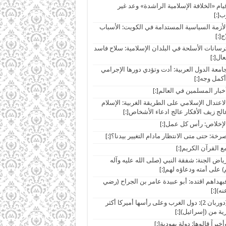
ar]قيام «الخلافة الإسلامية الراشدة» وعد غير
[:]
ar]الأزمة السياسية المستدامة في الكويت: الأسباب
ج[:]
ar]ترسانات الأسلحة في البلدان الإسلامية: سلاح فاسد
عال[:]
ar]جامعة الدول العربية: أدت وتؤدي دورها الإجرامي
كمل وجه[:]
ar]الاعتدال الإسلامي على الطريقة الغربية: الإسلام
الج زيف الأفكار عالج ادعاء الأشخاص[:]
ar]رياض الجنة: شفقة النبي (صلى الله عليه وآله
 على أمته ودعاؤه لهم[:]
ar]فبهداهم اقتده: أبو عبيدة عامر بن الجراح (رضي
نه)[:]
[:ar](دوربان 2): دول الغرب وعلى رأسها أميركا أكثر
ة من (إسرائيل)[:]