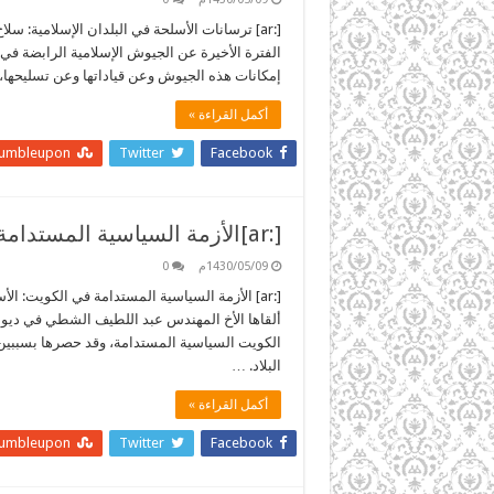
[:ar] ترسانات الأسلحة في البلدان الإسلامية
الفترة الأخيرة عن الجيوش الإسلامية الرابضة في
إمكانات هذه الجيوش وعن قياداتها وعن تسليحها
أكمل القراءة »
tumbleupon
Twitter
Facebook
[:ar]الأزمة السياسية المستدامة في الكويت: الأسباب والعلاج[:]
1430/05/09م
0
[:ar] الأزمة السياسية المستدامة في الكويت:
ألقاها الأخ المهندس عبد اللطيف الشطي في ديواني
الكويت السياسية المستدامة، وقد حصرها بسببين 
البلاد. …
أكمل القراءة »
tumbleupon
Twitter
Facebook