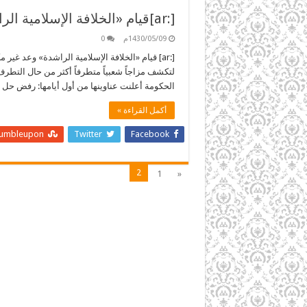
[:ar]قيام «الخلافة الإسلامية الراشدة» وعد غير مكذوب[:]
1430/05/09م
0
[:ar] قيام «الخلافة الإسلامية الراشدة» وعد 
لتكشف مزاجاً شعبياً متطرفاً أكثر من حال التطرف
الحكومة أعلنت عناوينها من أول أيامها: رفض حل 
أكمل القراءة »
tumbleupon
Twitter
Facebook
2
1
«