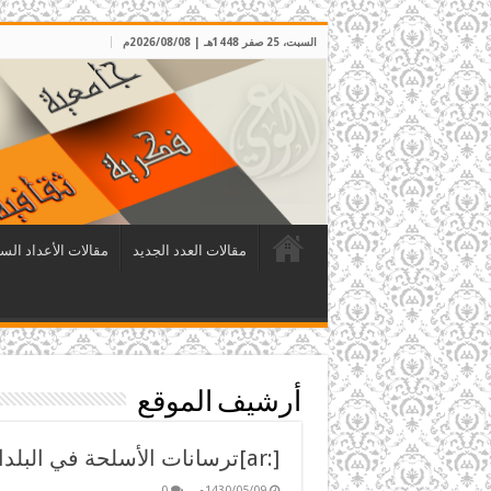
السبت، 25 صفر 1448هـ | 2026/08/08م
مقالات العدد الجديد
مقالات الأعداد الس
أرشيف الموقع
[:ar]ترسانات الأسلحة في البلدان الإسلامية: سلاح فاسد غير فعال[:]
1430/05/09م
0