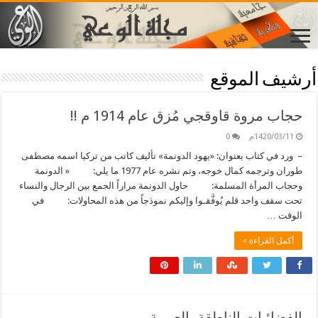
أرشيف الموقع
حجاب مروة قاوقجي مُزق عام 1914 م !!
1420/03/11م
0
– ورد في كتاب بعنوان: «يهود الدونمة» تأليف كاتب من تركيا اسمه مصطفى
طوران وترجمه كمال خوجه، وتم نشره عام 1977 ما يلي: « الدونمة
وحجاب المرأة المسلمة: حاول الدونمة مراراً الجمع بين الرجال والنساء
تحت سقف واحد قلم يُوفَّقـوا وإليكم نموذجاً من هذه المحاولات: في
الوقت …
أكمل القراءة »
الفضائيات الناطقة بالعربية