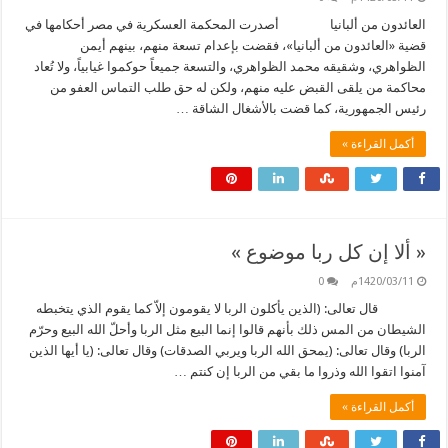
العائدون من ألبانيا أصدرت المحكمة العسكرية في مصر أحكامها في
قضية «العائدون من ألبانيا»، فقضت بإعدام تسعة منهم، بينهم أيمن
الظواهري، وشقيقه محمد الظواهري، والتسعة جميعاً حوكموا غيابياً، ولا تُعاد
محاكمة من يلقى القبض عليه منهم، ولكن له حق طلب التماس العفو من
رئيس الجمهورية، كما قضت بالأشغال الشاقة …
أكمل القراءة »
« ألا إن كل ربا موضوع »
1420/03/11م
0
قال تعالى: (الذين يأكلون الربا لا يقومون إلاّ كما يقوم الذي يتخبطه
الشيطان من المس ذلك بأنهم قالوا إنما البيع مثل الربا وأحلّ الله البيع وحرّم
الربا) وقال تعالى: (يمحق الله الربا ويربي الصدقات) وقال تعالى: (يا أيها الذين
آمنوا اتقوا الله وذروا ما بقي من الربا إن كنتم …
أكمل القراءة »