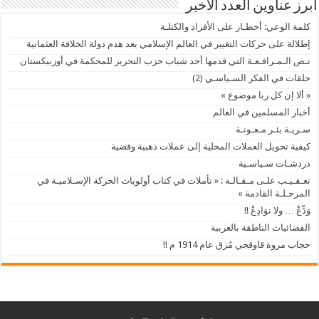
أبرز عناوين العدد الأخير
كلمة الوعي: أخطـار على الأفراد والكتلـة
إطلالة على حركات التغيير في العالم الإسلامي بعد هدم دولة الخلافة العثمانية
نـص الـمـرافـعـة التي قدمها أحد شباب حزب التحرير للمحكمة في أوزبيكستان
حلقات في الفكر السـياسـي (2)
« ألا إن كل ربا موضوع »
أخبار المسلمين في العالم
سـريـة بئـر مـعـونـة
كيفية تحويل العملات المحلية إلى عملات ذهبية وفضية
دردشـات سـياسـية
تعـقـيـب علـى مـقـالـة : « تأملات في كتاب أولويات الحركة الإسـلاميـة في
المرحـلـة القادمة »
وَدِّعْ … ولا توَادِعْ !!
الفضائيات الناطقة بالعربية
حجاب مروة قاوقجي مُزق عام 1914 م !!