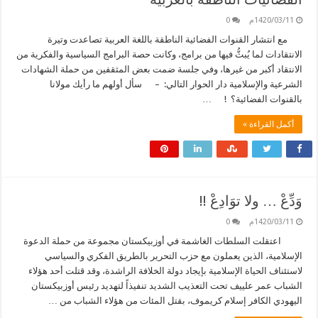
1420/03/11م
0
مع انتشار القنوات الفضائية الناطقة باللغة العربية تصاعدت وتيرة
الانتقادات لما يُبثُّ فيها من برامج، وكانت حصة البرامج السياسية والفكرية من
الانتقاد أكبر من غيرها، وفي جلسة ضمت بعض المثقفين من حملة الشهادات
الشرعية والإسلامية دار الحوار التالي: – سأل أولهم ما رأيك مولانا
بالقنوات الفضائية؟ ! …
أكمل القراءة »
وَدِّعْ … ولا توَادِعْ !!
1420/03/11م
0
اعتقلت السلطات الغاشمة في أوزبيكستان مجموعة من حملة الدعوة
الإسلامية، الذين يعملون مع حزب التحرير بالطريق الفكري والسياسي
لاستئناف الحياة الإسلامية بإيجاد دولة الخلافة الراشدة، وقد قتلت أحد هؤلاء
الشباب عمر علييف تحت التعذيب الشديد تنفيذاً لتهديد رئيس أوزبيكستان
اليهودي الكافر إسلام كريموف، بقتل المئات من هؤلاء الشباب من …