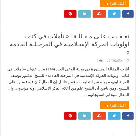
أكمل القراءة »
تعـقـيـب علـى مـقـالـة : « تأملات في كتاب
أولويات الحركة الإسـلاميـة في المرحـلـة القادمة
»
1420/03/11م
0
أثارت المقالة المنشورة في مجلة الوعي العدد (144) تحت عنوان «تأملات في
كتاب: أولويات الحركة الإسلامية في المرحلة القادمة» للشيخ الدكتور يوسف
القرضـاوي، موجـة من التعليقـات. فمن قائـل إن المقال كان فيه قسـوة على
الشـيخ، ومن ناصح أن الشيخ علم من أعلام الفكر الإسلامي، وله مؤيدون، وإن
المقال سيلاقي استهجانهم، …
أكمل القراءة »