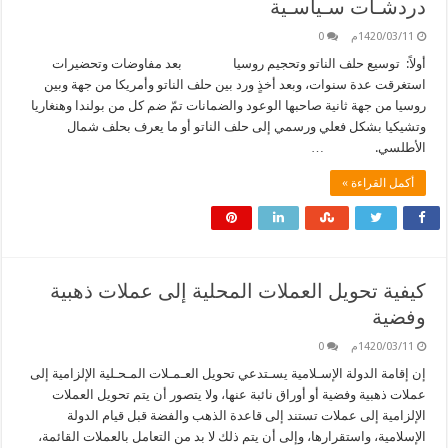
دردشـات سـياسـية
1420/03/11م
0
أولاً: توسيع حلف الناتو وتحجيم روسيا بعد مفاوضات وتحضيرات
استغرقت عدة سنوات، وبعد أخذٍ ورد بين حلف الناتو وأمريكا من جهة وبين
روسيا من جهة ثانية صاحبها الوعود والضمانات تمّ ضم كل من بولندا وهنغاريا
وتشيكيا بشكل فعلي ورسمي إلى حلف الناتو أو ما يعرف بحلف شمال
الأطلسي. …
أكمل القراءة »
كيفية تحويل العملات المحلية إلى عملات ذهبية
وفضية
1420/03/11م
0
إن إقامة الدولة الإسـلامية يسـتدعي تحويل العـمـلات المـحـلية الإلزامية إلى
عملات ذهبية وفضية أو أوراق نائبة عنها، ولا يتصور أن يتم تحويل العملات
الإلزامية إلى عملات تستند إلى قاعدة الذهب والفضة قبل قيام الدولة
الإسلامية، واستقرارها، وإلى أن يتم ذلك لا بد من التعامل بالعملات القائمة،