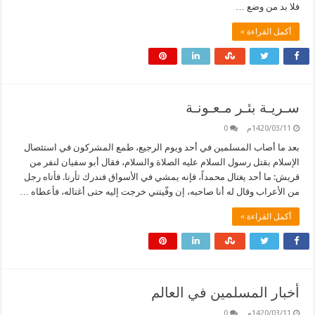
فلا بد من وضع …
أكمل القراءة »
سـريـة بئـر مـعـونـة
1420/03/11م
0
بعد ما أصاب المسلمين في أحد ويوم الرجيع، طمع المشركون في استئصال
الإسلام بقتل رسول السلام عليه الصلاة والسلام، فقال أبو سفيان لنفر من
قريش: ما أحد يغتال محمداً، فإنه يمشي في الأسواق فندرك ثأرنا. فأتاه رجل
من الأعراب وقال له أنا صاحبه، إن وفّيتني خرجت إليه حتى أغتاله، فأعطاه …
أكمل القراءة »
أخبار المسلمين في العالم
1420/03/11م
0