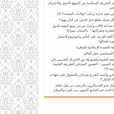
 الشريعة الإسلامية بين المنهج الأصيل والانحراف
صر
ين تقود إدارة ترامب الولايات المتحدة؟ (2)
ال شرف قطع حبل الناس عن كيان يهود؟
 صناعة الآلات واجبٌ شرعي يمنع التبعية للدول
عمارية وشركاتها – باكستان نموذجًا
اللغة العربية على التأثير والتوسع والانتشار
ة إهمالها
ة العقيدة الإسلامية للفطرة
 المسلمين حول العالم
قة العلمية وقصورها: من الاختزال التجريبي إلى
م السببي – القصور المعرفي للطريقة العلمية
ية (1)
اني وأحمد الشرع يفرحان بالحصول على شهادة
ء الكفار”!
ال عدو الله ماكرون بالترحيب من قبل حكام
 الجدد في الجامع الأموي، رمز العزة والإسلام