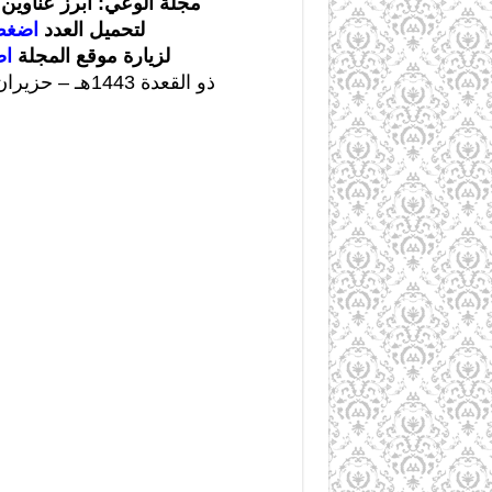
مجلة الوعي: أبرز عناوين ا
لتحميل العدد
اضغط
لزيارة موقع المجلة
اض
ذو القعدة 1443هـ – حزيران/يونيو 2022م