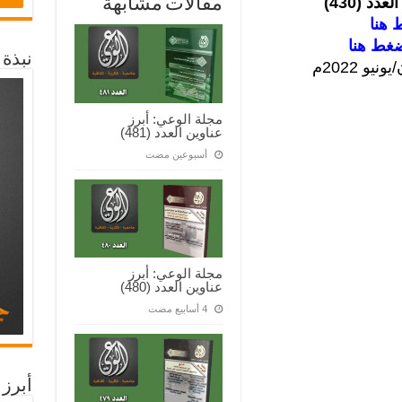
لعدد (
430
)
مقالات مشابهة
 هنا
غط هنا
نبذة
مجلة الوعي: أبرز
عناوين العدد (481)
‏أسبوعين مضت
مجلة الوعي: أبرز
عناوين العدد (480)
أبرز 