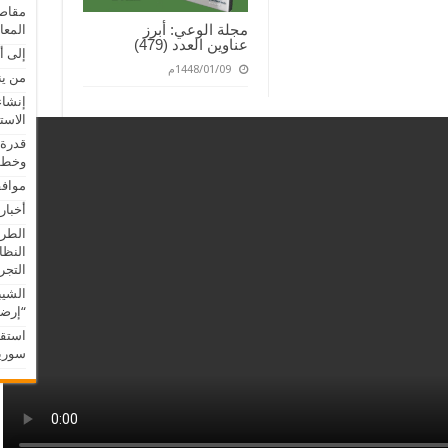
مقاصد
مجلة الوعي: أبرز
المعا
عناوين العدد (479)
إلى أ
1448/01/09م
من ين
إنشاء
الاست
قدرة 
وخطور
موافق
أخبار
الطري
النظا
التجريب
الشيب
“إرضا
استقب
سوريا