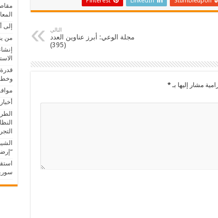
Pinterest
LinkedIn
Stumbleupon
مقاصد
المعا
إلى أ
التالي
مجلة الوعي: أبرز عناوين العدد
من ين
(395)
إنشاء
الاست
قدرة 
وخطور
امية مشار إليها بـ
*
موافق
أخبار
الطري
النظا
التجريب
الشيب
“إرضا
استقب
سوريا