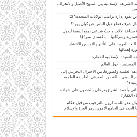
 الشريعة الإسلامية بين المنهج الأصيل والانحراف
صر
ين تقود إدارة ترامب الولايات المتحدة؟ (2)
ال شرف قطع حبل الناس عن كيان يهود؟
 صناعة الآلات واجبٌ شرعي يمنع التبعية للدول
عمارية وشركاتها – باكستان نموذجًا
اللغة العربية على التأثير والتوسع والانتشار
ة إهمالها
ة العقيدة الإسلامية للفطرة
 المسلمين حول العالم
قة العلمية وقصورها: من الاختزال التجريبي إلى
م السببي – القصور المعرفي للطريقة العلمية
ية (1)
اني وأحمد الشرع يفرحان بالحصول على شهادة
ء الكفار”!
ال عدو الله ماكرون بالترحيب من قبل حكام
 الجدد في الجامع الأموي، رمز العزة والإسلام