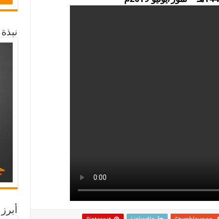
نبذة
أبرز 