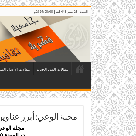
السبت، 25 صفر 1448هـ | 2026/08/08م
مقالات العدد الجديد
مقالات الأعداد الس
مجلة الوعي: أبرز عناوين الع
مجلة الوعي:
ذو القعدة 1440هـ – تموز/يوليو 2019م