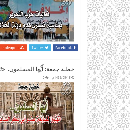
tumbleupon
Twitter
Facebook
خطبة جمعة: أَيُّها المسلمون.. «تَهَيَّؤو
1438/08/18م
0