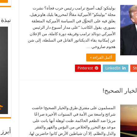
بوليتكو: كيف أصبح ترامب رئيس حرب فجأة؟ نشرت
مجلة “بوليتكو” الأميركية مقالًا لمحررها بليك هاونزهيل،
نبذة
يعلق فيه على التحوُّل في السياسة الأميركية المتعلقة
بسوري. يقول الكاتب: “على مدار أسبوع دار الرئيس
الأميركي دونالد ترامب وفريقه دورة كاملة، من الإعلان
عن إمكانية بقاء الديكتاتور القاتل في السلطة، إلى شن
هجوم صاروخي …
أكمل القراءة »
Pinterest
LinkedIn
S
يار الصحيح!
المسلمون على مفترق طرق والخيار الصحيح! خاضت
شرائح واسعة من الأمة في السنوات الأخيرة صراعًا
مريرًا ضد الطغم الحاكمة. ظنت لوهلة أنها باتت على
موعد مع التحرر والخلاص من البؤس والقهر والفقر
أبرز 
والذل والظلم، إلا أن شياطين الأرض كانوا حاضرين لها،