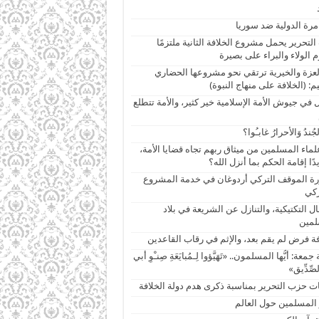
مرة الدولية ضد سوريا
لتحرير يحمل مشروع الخلافة الثانية ملتزمًا
 الولاء والبراء على بصيرة
لعزة والخيرية ترتقي نحو مشروعها الحضاري
م: (الخلافة على منهاج النبوة)
ل في جيوش الأمة الإسلامية خير كثير، والأمة تتطلع
جُندُ وَالأحرارُ غابـُوا؟
لماء المسلمين من ميثاق ربهم تجاه قضايا الأمة،
دًا إقامة الحكم بما أنزل الله؟
 الموقف التركي أردوغان في خدمة المشروع
ركي
ال التكتيكية، والتنازل عن الشريعة في بلاد
لمين
فة فرض لم يقم بعد، والإثم في رقاب القاعدين
معة: أَيُّها المسلمون.. «تَهَيَّؤوا لِـمُبايَعَةِ صِنـْوِ أبي
لصِّدِّيق»
ات حزب التحرير بمناسبة ذكرى هدم دولة الخلافة
 المسلمين حول العالم