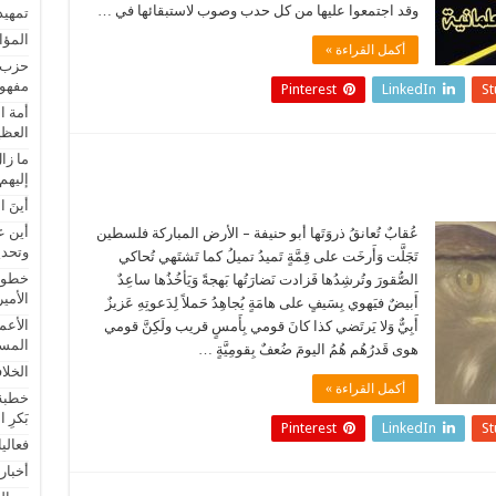
وقد اجتمعوا عليها من كل حدب وصوب لاستبقائها في …
تمهيد
المؤا
أكمل القراءة »
حزب ا
مفهوم
Pinterest
LinkedIn
S
أمة ا
العظي
ما زا
إليهم
أينَ ال
أين ع
عُقابٌ تُعانقُ ذروَتَها أبو حنيفة – الأرض المباركة فلسطين
وتحدي
تَجَلَّت وَأَرخَت على قِمَّةٍ تَميدُ تميلُ كما تَشتَهي تُحاكي
خطورة
الصُّقورَ وتُرشِدُها فَزادت نَضارَتُها بَهجةً وَيَأخُذُها ساعِدٌ
الأمي
أَبيضٌ فيَهوي بِسَيفٍ على هامَةٍ يُجاهِدُ حَملاً لِدَعوتِهِ عَزيزٌ
الأعم
أَبِيٌّ وَلا يَرتَضي كذا كانَ قومي بِأَمسٍ قريب ولَكِنَّ قومي
المس
هوى قَدرُهُم هُمُ اليومَ ضُعفٌ بِقومِيَّةٍ …
الخلا
أكمل القراءة »
خطبة ج
بَكرِ ا
Pinterest
LinkedIn
S
فعالي
أخبار