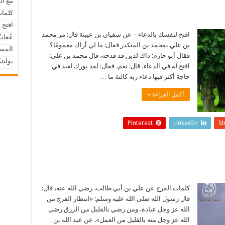
مع ال
كلمات
افتح 
افتح لنفسك بالدعاء – عن سفيان بن عيينة قال: مر محمد
عُقابٌ
بن علي بمحمد بن المنكدر فقال: ما لي أراك مغمومًا؟
المسل
فقال أبو حازم: ذاك لدين قد فدحه، قال محمد بن علي:
بوليت
افتح له في الدعاء، قال: نعم، فقال: لقد بورك لعبد في
حاجة أكثر فيها دعاء ربه كائنة ما …
أكمل القراءة »
Pinterest
LinkedIn
S
كلمات الفرج عن علي بن أبي طالب، رضي الله عنه، قال:
قال رسول الله صلى الله عليه وسلم: «انتظار الفرج من
الله عز وجل عبادة، ومن رضي بالقليل من الرزق رضي
الله عز وجل منه بالقليل من العمل». عن عبد الله بن