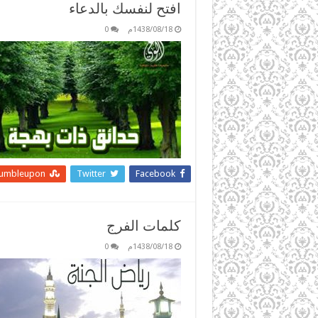
افتح لنفسك بالدعاء
1438/08/18م
0
tumbleupon
Twitter
Facebook
كلمات الفرج
1438/08/18م
0