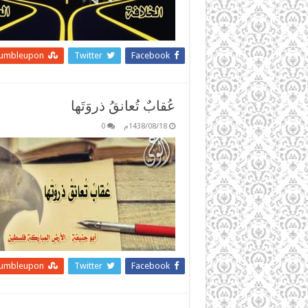
tumbleupon
Twitter
Facebook
عُقابٌ تُعانقُ ذروَتَها
1438/08/18م
0
tumbleupon
Twitter
Facebook