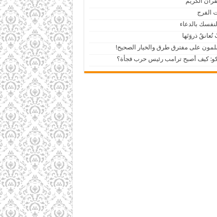
قرآن الكريم
 الفرج
لنفسك بالدعاء
 تُعانقُ ذروَتَها
مون على مفترق طرق والخيار الصحيح!
كو: كيف أصبح ترامب رئيس حرب فجأة؟