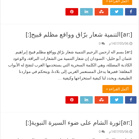
أكمل القراءة »
[:ar]التنمية شعار برّاق وواقع مظلم قبيح[:]
1437/05/06م
0
[:ar] بسم اله ارحمن الرحيم التنمية شعار برّاق وواقع مظلم قبيح إبراهيم
عثمان أبو خليل- السودان إن شعار التنمية من الشعارات البراقة، والوعود
الكاذبة المضللة، وهي الكلمة السحرية التي يستخدمها الغرب لتفتح له الأبواب
المغلقة؛ فعبرها يدخل المستعمر الغربي إلى بلادنا، ويتحكم في مواردنا
الطبيعية، ويحدد لنا كيفية استخراجها وكيفية …
أكمل القراءة »
[:ar]ثورة الشام على ضوء السيرة النبوية[:]
1437/05/06م
0