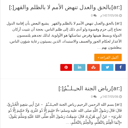
[:ar]بالحق والعدل تنهض الأمم لا بالظلم والقهر[:]
1437/05/06م
0
[:ar] بالحق والعدل تنهض الأمم لا بالظلم والقهر يشيع البعض بأن إقامة الدول
تحتاج إلى حزم وقسوة ولو أدى ذلك إلى ظلم الناس، بحجة أن تثبيت أركان
الدولة وبسط هيبتها وفرض تماسكها هو الأولوية. لذلك تجدهم يلتمسون
الأعذار لحكام الجور والعسف والاستبداد، الذين يسيئون رعاية شؤون الناس،
يبطشون بهم …
أكمل القراءة »
[:ar]رياض الجنة الحـِـلــْمُ[:]
1437/05/06م
0
[:ar] بسم الله الرحمن الرحيم رياض الجنة الحـِـلــْمُ – عَنْ أَبِي سَعِيدٍ الْخُدْرِيِّ،
قَالَ: قَالَ رَسُولُ اللَّهِ صلى الله عليه وسلم: «لَا حَلِيمَ إِلَّا ذُو عَثْرَةٍ، وَلَا حَكِيمَ إِلَّا ذُو
تَجْرِبَةٍ» – عَنْ أَبِي هُرَيْرَةَ، قَالَ: سَمِعْتُ رَسُولَ اللَّهِ صَلَّى اللهُ عَلَيْهِ وَسَلَّمَ يَقُولُ:
«إِنَّمَا الْعِلْمُ بِالتَّعَلُّمِ، وَالْحِلْمُ بِالتَّحَلُّمِ، …