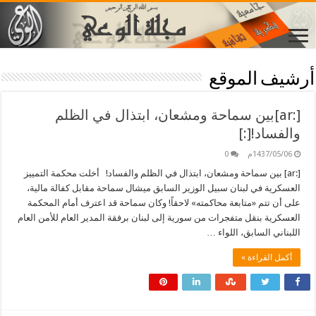
أرشيف الموقع
[:ar]بين سماحة ومشعان، ابتذال في الظلم
والفساد![:]
1437/05/06م
0
[:ar] بين سماحة ومشعان، ابتذال في الظلم والفساد! أخلت محكمة التمييز
العسكرية في لبنان سبيل الوزير السابق ميشال سماحة مقابل كفالة مالية،
على أن تتم «متابعة محاكمته» لاحقاً! وكان سماحة قد اعترف أمام المحكمة
العسكرية بنقل متفجرات من سورية إلى لبنان برفقة المدير العام للأمن العام
اللبناني السابق، اللواء …
أكمل القراءة »