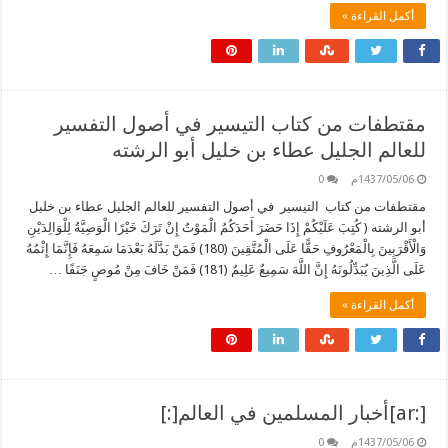
أكمل القراءة »
مقتطفات من كتاب التيسير في أصول التفسير
للعالم الجليل عطاء بن خليل أبو الرشته
1437/05/06م
0
مقتطفات من كتاب التيسير في أصول التفسير للعالم الجليل عطاء بن خليل
أبو الرشته ( كُتِبَ عَلَيْكُمْ إِذَا حَضَرَ أَحَدَكُمُ الْمَوْتُ إِنْ تَرَكَ خَيْرًا الْوَصِيَّةُ لِلْوَالِدَيْنِ
وَالْأَقْرَبِينَ بِالْمَعْرُوفِ حَقًّا عَلَى الْمُتَّقِينَ (180) فَمَنْ بَدَّلَهُ بَعْدَمَا سَمِعَهُ فَإِنَّمَا إِثْمُهُ
عَلَى الَّذِينَ يُبَدِّلُونَهُ إِنَّ اللَّهَ سَمِيعٌ عَلِيمٌ (181) فَمَنْ خَافَ مِنْ مُوصٍ جَنَفًا …
أكمل القراءة »
[:ar]أخبار المسلمين في العالم[:]
1437/05/06م
0