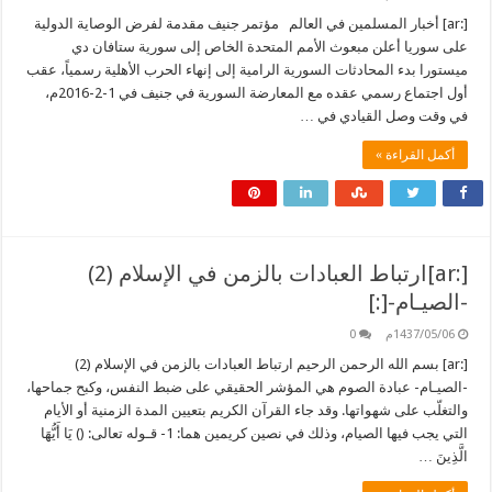
[:ar] أخبار المسلمين في العالم مؤتمر جنيف مقدمة لفرض الوصاية الدولية
على سوريا أعلن مبعوث الأمم المتحدة الخاص إلى سورية ستافان دي
ميستورا بدء المحادثات السورية الرامية إلى إنهاء الحرب الأهلية رسمياً، عقب
أول اجتماع رسمي عقده مع المعارضة السورية في جنيف في 1-2-2016م،
في وقت وصل القيادي في …
أكمل القراءة »
[:ar]ارتباط العبادات بالزمن في الإسلام (2)
-الصيـام-[:]
1437/05/06م
0
[:ar] بسم الله الرحمن الرحيم ارتباط العبادات بالزمن في الإسلام (2)
-الصيـام- عبادة الصوم هي المؤشر الحقيقي على ضبط النفس، وكبح جماحها،
والتغلّب على شهواتها. وقد جاء القرآن الكريم بتعيين المدة الزمنية أو الأيام
التي يجب فيها الصيام، وذلك في نصين كريمين هما: 1- قـوله تعالى: () يَا أَيُّهَا
الَّذِينَ …