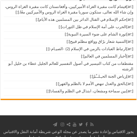
[:ar]فيتنام كانت مقبرة الغزاة الأميركيين، وأفغانستان كانت مقبرة الغزاة الروس،
وإن شاء الله تعالى، ستكون سوريا مقبرة الغزاة الروس والأميركيين معًا.[:]
[:ar]حكم الإسلام في القتال الدائر بين المسلمين هذه الأيام[:]
[:ar]الحرب على أمة الإسلام في ظل الثورات[:]
[:ar]ثورة الشام على ضوء السيرة النبوية[:]
[:ar]التنمية شعار برّاق وواقع مظلم قبيح[:]
[:ar]ارتباط العبادات بالزمن في الإسلام (2) -الصيـام-[:]
[:ar]أخبار المسلمين في العالم[:]
مقتطفات من كتاب التيسير في أصول التفسير للعالم الجليل عطاء بن خليل أبو
الرشته
[:ar]رياض الجنة الحـِـلــْمُ[:]
[:ar]بالحق والعدل تنهض الأمم لا بالظلم والقهر[:]
[:ar]بين سماحة ومشعان، ابتذال في الظلم والفساد![:]
يجوز الاقتباس وإعادة نشر ما يصدر عن مجلة الوعي شريطة أمانة النقل والاقتباس