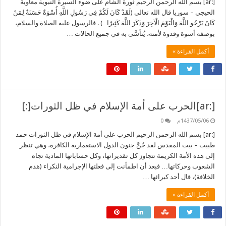
[:ar] بسم الله الرحمن الرحيم ثورة الشام على ضوء السيرة النبوية معاوية
الحيجي – سوريا قال الله تعالى (لَقَدْ كَانَ لَكُمْ فِي رَسُولِ اللَّهِ أُسْوَةٌ حَسَنَةٌ لِمَنْ
كَانَ يَرْجُو اللَّهَ وَالْيَوْمَ الْآخِرَ وَذَكَرَ اللَّهَ كَثِيرًا ) . فالرسول عليه الصلاة والسلام،
بوصفه أسوة وقدوة لأمته، يُتأسَّى به في جميع الحالات …
أكمل القراءة »
[:ar]الحرب على أمة الإسلام في ظل الثورات[:]
1437/05/06م
0
[:ar] بسم الله الرحمن الرحيم الحرب على أمة الإسلام في ظل الثورات حمد
طبيب – بيت المقدس لقد جُنَّ جنون الدول الاستعمارية الكافرة، وهي تنظر
إلى هذه الأمة الكريمة تتجاوز كل تقديراتها، وكل حساباتها المادية تجاه
الشعوب وحركاتها… فبعد أن اطمأنت إلى فعلتها الإجرامية النكراء (هدم
الخلافة)، قال أحد كبرائها …
أكمل القراءة »