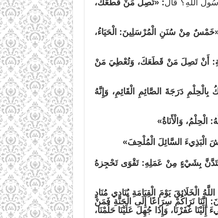
سُولَ اللَّهِ؟ قَالَ
: «تَصِلُ مَنْ قَطَعَكَ،
خَمْسٌ مِنْ سُنَنِ الْمُرْسَلِينَ: الْحَيَاءُ،
َامَةِ: أَنْ تَصِلَ مَنْ قَطَعَكَ، وَتُعْطِيَ مَنْ
 بِالْحِلْمِ دَرَجَةَ الصَّائِمِ الْقَائِمِ، وَإِنَّهُ
هُ: الْحِلْمُ، وَالْأَنَاةُ»
َاحِشَ الْبَذِيءَ السَّائِلَ الْمُلْحِفَ»
تَدَّنَّ بِشَيْءٍ مِنْ عَمَلِهِ: تَقْوَى تَحْجِزهُ
للَّهُ الْخَلَائِقَ يَوْمَ الْقِيَامَةِ يُنَادِي مُنَادٍ
 إِنَّنَا نَرَاكُمْ سِرَاعًا إِلَى الْجَنَّةِ فَمَنْ
لَيْنَا غَفَرْنَا، وَإِذَا جُهِلَ عَلَيْنَا حَلُمْنَا،