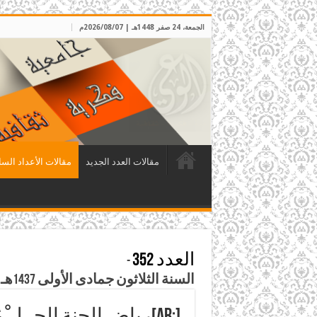
الجمعة، 24 صفر 1448هـ | 2026/08/07م
مقالات العدد الجديد
مقالات الأعداد السا
العدد 352
-
السنة الثلاثون جمادى الأولى 1437هـ – شباط / آذار 2016م
[:ar]رياض الجنة الحـِـلــْمُ[:]