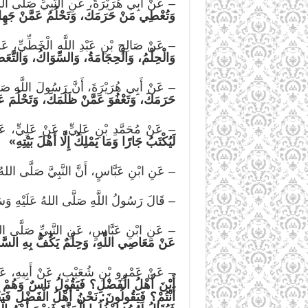
– عَنْ أَبِي هُرَيْرَةَ، عَنِ النَّبِيِّ صَلَّى الل
وَتُعْطِي مَنْ حَرَمَكَ، وَتَحْلُمُ عَمَّنْ جَهِل
– عَنْ صَالِحِ بْنِ عَبْدِ اللَّهِ الْخَطِّيِّ، عَ
وَالْحِلْمُ، وَالْحِجَامَةُ، وَالسِّوَاكُ، وَالتَّعَط
– عَنْ أَبِي هُرَيْرَةَ، أَنَّ رَسُولَ اللَّهِ صَل
حَرَمَكَ، وَتَعْفُوَ عَمَّنْ ظَلَمَكَ، وَتَحْلُمَ ع
– عَنْ مُحَمَّدِ بْنِ عَلِيٍّ، عَنْ عَلِيٍّ، عَنِ
لَيُكْتَبُ جَارًا وَمَا يَمْلِكُ إِلَّا أَهْلَ بَيْتِهِ»
– عَنِ ابْنِ عَبَّاسٍ، أَنَّ النَّبِيَّ صَلَّى اللهُ 
– قَالَ رَسُولُ اللَّهِ صَلَّى اللهُ عَلَيْهِ وَسَ
– عَنِ ابْنِ عَبَّاسٍ، عَنِ النَّبِيِّ صَلَّى الله
عَنْ مَعَاصِي اللَّهِ، وَحِلْمٌ يَكُفُّ بِهِ السّ
– عَنْ عَمْرِو بْنِ شُعَيْبٍ، عَنْ أَبِيهِ، عَنْ
أَيْنَ أَهْلُ الْفَضْلِ؟ فَيَقُولُ نَاسٌ وَهُمْ يَسِي
أَنْتُمْ؟ فَيَقُولُونَ: نَحْنُ أَهْلُ الْفَضْلِ فَيَقُو