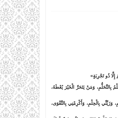
 إِلَّا ذُو تَجْرِبَةٍ»
حِلْمُ بِالتَّحَلُّمِ، وَمَنْ يَتَحَرَّ الْخَيْرَ يُعْطَهُ،
ْمِ، وَزَيِّنِّي بِالْحِلْمِ، وَأَكْرِمْنِي بِالتَّقْوَى،