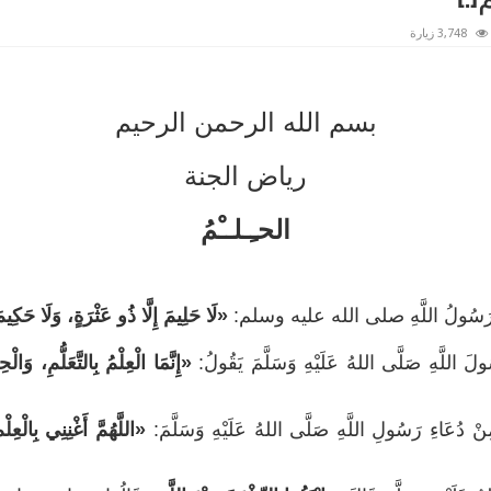
3,748 زيارة
بسم الله الرحمن الرحيم
رياض الجنة
الحـِـلــْمُ
َالَ رَسُولُ اللَّهِ صلى الله عليه وسلم:
«لَا حَلِيمَ إِلَّا ذُو عَثْرَةٍ، وَلَا حَكِيمَ
َ اللَّهِ صَلَّى اللهُ عَلَيْهِ وَسَلَّمَ يَقُولُ:
«إِنَّمَا الْعِلْمُ بِالتَّعَلُّمِ، وَالْ
ْ دُعَاءِ رَسُولِ اللَّهِ صَلَّى اللهُ عَلَيْهِ وَسَلَّمَ:
«اللَّهُمَّ أَغْنِنِي بِالْعِل