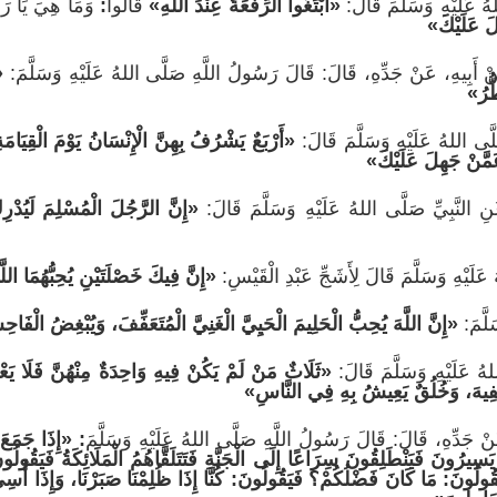
هُ عَلَيْهِ وَسَلَّمَ قَالَ:
«ابْتَغُوا الرِّفْعَةَ عِنْدَ اللَّهِ»
قَالُوا
:
وَمَا هِيَ يَا رَ
َ عَلَيْكَ»
نْ أَبِيهِ، عَنْ جَدِّهِ، قَالَ: قَالَ رَسُولُ اللَّهِ صَلَّى اللهُ عَلَيْهِ وَسَلَّمَ:
«
ُّرُ»
َّى اللهُ عَلَيْهِ وَسَلَّمَ قَالَ:
«أَرْبَعٌ يَشْرُفُ بِهِنَّ الْإِنْسَانُ يَوْمَ الْقِي
َمَّنْ جَهِلَ عَلَيْكَ»
 النَّبِيِّ صَلَّى اللهُ عَلَيْهِ وَسَلَّمَ قَالَ:
«إِنَّ الرَّجُلَ الْمُسْلِمَ لَيُدْرِكُ
عَلَيْهِ وَسَلَّمَ قَالَ لِأَشَجِّ عَبْدِ الْقَيْسِ:
«إِنَّ فِيكَ خَصْلَتَيْنِ يُحِبُّهُمَا اللَّ
لَّمَ:
«إِنَّ اللَّهَ يُحِبُّ الْحَلِيمَ الْحَيِيَّ الْغَنِيَّ الْمُتَعَفِّفَ، وَيُبْغِضُ الْف
ُ عَلَيْهِ وَسَلَّمَ قَالَ:
«ثَلَاثٌ مَنْ لَمْ يَكُنْ فِيهِ وَاحِدَةٌ مِنْهُنَّ فَلَا يَعْ
َفِيهَ، وَخُلُقٌ يَعِيشُ بِهِ فِي النَّاسِ»
 جَدِّهِ، قَالَ: قَالَ رَسُولُ اللَّهِ صَلَّى اللهُ عَلَيْهِ وَسَلَّمَ
: «إِذَا جَمَعَ ا
رُونَ فَيَنْطَلِقُونَ سِرَاعًا إِلَى الْجَنَّةِ فَتَتَلَقَّاهُمُ الْمَلَائِكَةُ فَيَقُولُونَ:
لُونَ: مَا كَانَ فَضْلُكُمْ؟ فَيَقُولُونَ: كُنَّا إِذَا ظُلِمْنَا صَبَرْنَا، وَإِذَا أُسِيءَ إِ