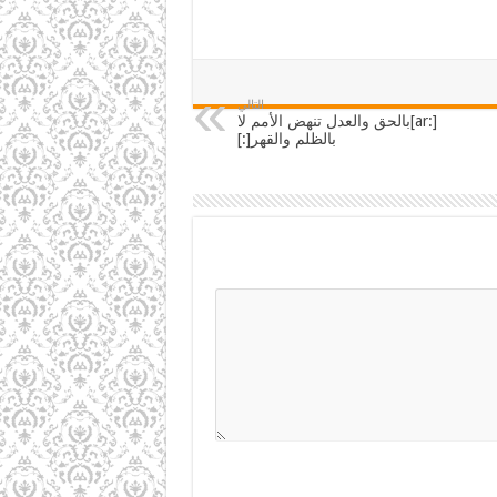
التالي
[:ar]بالحق والعدل تنهض الأمم لا
بالظلم والقهر[:]