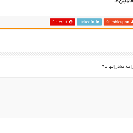
ْعَامِلِينَ».
Pinterest
LinkedIn
Stumbleupon
امية مشار إليها بـ
*