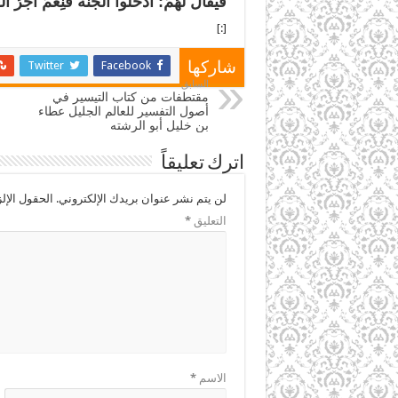
فَيُقَالُ لَهُمُ: ادْخُلُوا الْجَنَّةَ فَنِعْمَ أَجْرُ ال
[:]
Twitter
Facebook
شاركها
السابق
مقتطفات من كتاب التيسير في
أصول التفسير للعالم الجليل عطاء
بن خليل أبو الرشته
اترك تعليقاً
لن يتم نشر عنوان بريدك الإلكتروني.
الحقول الإلز
التعليق
*
الاسم
*