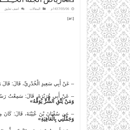
1437/05/06م
المقالات
اضف تعليق
[:ar]
– عَنْ أَبِي سَعِيدٍ الْخُدْرِيِّ، قَالَ: ق
– عَنْ أَبِي هُرَيْرَةَ، قَالَ: سَمِعْتُ رَسُول
وَمَنْ يَتَّقِ الشَّرَّ يُوَقَّهُ»
– عن سُفْيَانَ بْنَ عُيَيْنَةَ، قَالَ: كَانَ مِن
وَجَمِّلْنِي بِالْعَافِيَةِ»