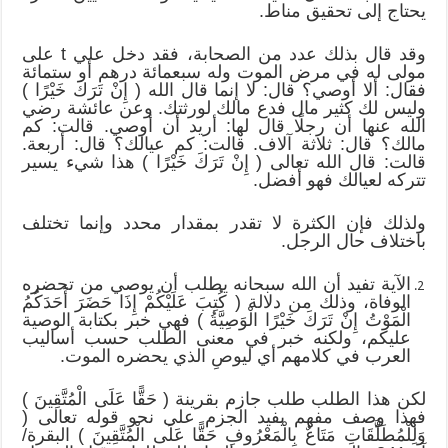
يحتاج إلى تحقيق مناط.
وقد قال بذلك عدد من الصحابة، فقد دخل علي t على
مولى له في مرض الموت وله سبعمائة درهم أو ستمائة
فقال: ألا أوصي؟ قال: لا إنما قال الله ( إِنْ تَرَكَ خَيْرًا )
وليس لك كثير مال فدع مالك لورثتك. وعن عائشة رضي
الله عنها أن رجلًا قال لها: أريد أن أوصي. قالت: كم
مالك؟ قال: ثلاثة آلاف. قالت: كم عيالك؟ قال: أربعة.
قالت: قال الله تعالى ( إِنْ تَرَكَ خَيْرًا ) هذا شيء يسير
تتركه لعيالك فهو أفضل.
ولذلك فإن الكثرة لا تقدر بمقدار محدد وإنما تختلف
باختلاف حال الرجل.
الآية تفيد أن الله سبحانه يطلب أن يوصي من تحضره
الوفاة، وذلك من دلالة ( كُتِبَ عَلَيْكُمْ إِذَا حَضَرَ أَحَدَكُمُ
الْمَوْتُ إِنْ تَرَكَ خَيْرًا الْوَصِيَّةُ ) فهي خبر بكتابة الوصية
عليكم، ولكنه خبر في معنى الطلب حسب أساليب
العرب في كلامهم أي ليوصِ الذي يحضره الموت.
لكن هذا الطلب طلب جازم بقرينة ( حَقًّا عَلَى الْمُتَّقِينَ )
فهذا وصف مفهم يفيد الجزم على نحو قوله تعالى (
وَلِلْمُطَلَّقَاتِ مَتَاعٌ بِالْمَعْرُوفِ حَقًّا عَلَى الْمُتَّقِينَ ) البقرة/