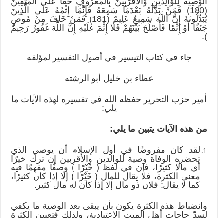
الْوَصِيَّةُ لِلْوَالِدَيْنِ وَالْأَقْرَبِينَ بِالْمَعْرُوفِ حَقًّا عَلَى الْمُتَّقِينَ
(180) فَمَنْ بَدَّلَهُ بَعْدَمَا سَمِعَهُ فَإِنَّمَا إِثْمُهُ عَلَى الَّذِينَ
يُبَدِّلُونَهُ إِنَّ اللَّهَ سَمِيعٌ عَلِيمٌ (181) فَمَنْ خَافَ مِنْ مُوصٍ
جَنَفًا أَوْ إِثْمًا فَأَصْلَحَ بَيْنَهُمْ فَلَا إِثْمَ عَلَيْهِ إِنَّ اللَّهَ غَفُورٌ رَحِيمٌ
).
جاء في كتاب التيسير في أصول التفسير لمؤلفه
عطاء بن خليل أبو الرشته
أمير حزب التحرير حفظه الله في تفسيره لهذه الآيات ما
يلي:
من هذه الآيات يتبين ما يلي:
لقد كان مفروضًا في أول الإسلام أن يوصي الذي
تحضره الوفاة وصية للوالدين والأقربين إن ترك خيرًا
أي مالًا كثيرًا، فإن في لفظ ( خَيْرًا ) وصفًا مفهمًا فيه
معنى الكثرة، فلا يقال للمال ( خَيْرًا ) إلا إذا كان كثيرًا،
كما لا يقال: فلان ذو مال إلا إذا كان له مال كثير.
وانضباط هذه الكثرة يكون بأن يبقى بعد الوصية ما يكفي
لسدّ حاجات أهل الميت الاعتيادية، ولذلك فتعيين الكثرة