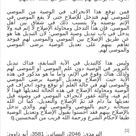
فمن توقع هذا الانحراف في الوصية من الموصي
للموصى لهم فتدخل للإصلاح حتى لا يقع الموصي في
الإثم بوصيته ولا يتسبب ذلك في شقاق بين أهل
الموصي، فإن هذا التدخل ومحاولة الإصلاح لا إثم فيه ولا
يدخل في باب تبديل وصية الموصي؛ لأن التبديل هنا هو
عن طريق الإصلاح بين الموصي والموصى لهم فيوجد
تفاهم بينهم على تعديل الوصية برضى الموصي
والموصى لهم.
وليس هذا كالتبديل في الآية السابقة، فذاك تبديل
بالتزوير في الوصية دون علم الموصي أو الموصى لهم
ولذلك هناك وقوع في الإثم، وأما ما هو مذكور في هذه
الآية حيث الإصلاح وتعديل الوصية برضى الموصي
والموصى لهم في حالة العلم أو توقع وجود انحراف في
الوصية ومحاولة الإصلاح في هذه الحالة لتعديلها فهذا لا
إثم فيه، والله غفور لانحراف الموصي في وصيته قبل
تعديلها ما دام قد تمّ الإصلاح والتعديل، كما أن الله
سبحانه رحيم بالموصي والموصى لهم والذي تدخل
بالإصلاح بينهم فقد أحسنوا بقبول الإصلاح وتعديل الوصية
طبقا لأحكام الشرع ورحمة الله قريب من المحسنين.q
[1]
الترمذي: 2046، النسائي: 3581، أبو داوود: