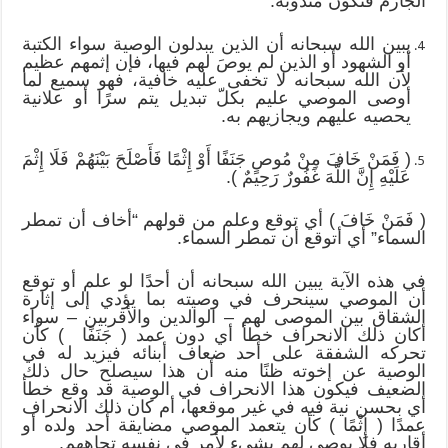
الجازم فتكون مندوبة.
يبين الله سبحانه أن الذين يبدلون الوصية سواء الكتبة
أو الشهود أو الذين لم يوصَ لهم فيها، فإن إثمهم عظيم
لأن الله سبحانه لا تخفى عليه خافية، فهو سميع لما
أوصى الموصي عليم بكلّ تبديل يتم سرًا أو علانية
يحصيه عليهم ويجازيهم به.
( فَمَنْ خَافَ مِنْ مُوصٍ جَنَفًا أَوْ إِثْمًا فَأَصْلَحَ بَيْنَهُمْ فَلَا إِثْمَ
عَلَيْهِ إِنَّ اللَّهَ غَفُورٌ رَحِيمٌ ).
( فَمَنْ خَافَ ) أي توقع وعلم من قولهم “أخاف أن تمطر
السماء” أي أتوقع أن تمطر السماء.
في هذه الآية يبين الله سبحانه أن أحدًا لو علم أو توقع
أن الموصي سينحرف في وصيته بما يؤدي إلى إثارة
الشقاق بين الموصى لهم – الوالدين والأقربين – سواء
أكان ذلك الانحراف خطأ أي دون عمد ( جَنَفًا ) كأن
تحركه الشفقة على أحد ضعاف أبنائه فيزيد له في
الوصية عن إخوته ظنًا منه أن هذا سيصلح حال ذلك
الضعيف فيكون هذا الانحراف في الوصية قد وقع خطأ
أي بحسن نية فيه في غير موقعها، أم كان ذلك الانحراف
عمدًا ( إِثْمًا ) كأن يتعمد الموصي مضايقة أحد ولده أو
أقاربه فلا يوصي لهم بشيء لأمر في نفسه تجاههم.