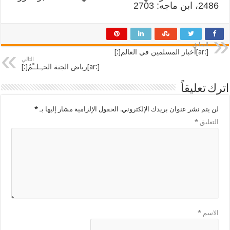
2486، ابن ماجه: 2703
السابق
[:ar]أخبار المسلمين في العالم[:]
التالي
[:ar]رياض الجنة الحـِـلــْمُ[:]
اترك تعليقاً
لن يتم نشر عنوان بريدك الإلكتروني.
الحقول الإلزامية مشار إليها بـ
*
التعليق
*
الاسم
*