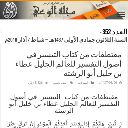
العدد 352
-
السنة الثلاثون جمادى الأولى 1437هـ – شباط / آذار 2016م
مقتطفات من كتاب التيسير في
أصول التفسير للعالم الجليل عطاء
بن خليل أبو الرشته
1437/05/06م
المقالات
اضف تعليق
5,526 زيارة
مقتطفات من كتاب التيسير في أصول
التفسير للعالم الجليل عطاء بن خليل أبو
الرشته
(
كُتِبَ عَلَيْكُمْ إِذَا حَضَرَ أَحَدَكُمُ الْمَوْتُ إِنْ تَرَكَ خَيْرًا