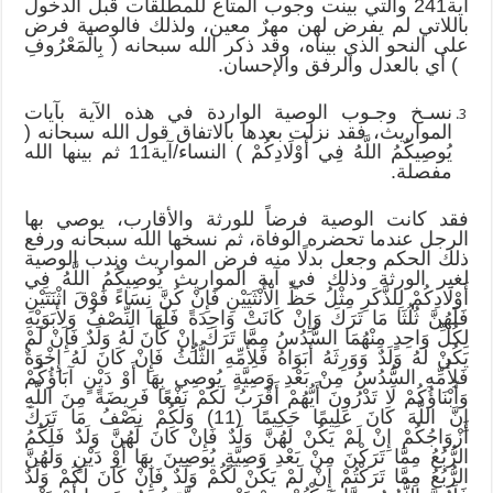
آية241 والتي بينت وجوب المتاع للمطلقات قبل الدخول
باللاتي لم يفرض لهن مهرٌ معين، ولذلك فالوصية فرض
على النحو الذي بيناه، وقد ذكر الله سبحانه ( بِالْمَعْرُوفِ
) أي بالعدل والرفق والإحسان.
نسـخ وجـوب الوصية الواردة في هذه الآية بآيات
المواريث، فقد نزلت بعدها بالاتفاق قول الله سبحانه (
يُوصِيكُمُ اللَّهُ فِي أَوْلَادِكُمْ ) النساء/آية11 ثم بينها الله
مفصلة.
فقد كانت الوصية فرضاً للورثة والأقارب، يوصي بها
الرجل عندما تحضره الوفاة، ثم نسخها الله سبحانه ورفع
ذلك الحكم وجعل بدلًا منه فرض المواريث وندب الوصية
لغير الورثة وذلك في آية المواريث يُوصِيكُمُ اللَّهُ فِي
أَوْلَادِكُمْ لِلذَّكَرِ مِثْلُ حَظِّ الْأُنْثَيَيْنِ فَإِنْ كُنَّ نِسَاءً فَوْقَ اثْنَتَيْنِ
فَلَهُنَّ ثُلُثَا مَا تَرَكَ وَإِنْ كَانَتْ وَاحِدَةً فَلَهَا النِّصْفُ وَلِأَبَوَيْهِ
لِكُلِّ وَاحِدٍ مِنْهُمَا السُّدُسُ مِمَّا تَرَكَ إِنْ كَانَ لَهُ وَلَدٌ فَإِنْ لَمْ
يَكُنْ لَهُ وَلَدٌ وَوَرِثَهُ أَبَوَاهُ فَلِأُمِّهِ الثُّلُثُ فَإِنْ كَانَ لَهُ إِخْوَةٌ
فَلِأُمِّهِ السُّدُسُ مِنْ بَعْدِ وَصِيَّةٍ يُوصِي بِهَا أَوْ دَيْنٍ آبَاؤُكُمْ
وَأَبْنَاؤُكُمْ لَا تَدْرُونَ أَيُّهُمْ أَقْرَبُ لَكُمْ نَفْعًا فَرِيضَةً مِنَ اللَّهِ
إِنَّ اللَّهَ كَانَ عَلِيمًا حَكِيمًا (11) وَلَكُمْ نِصْفُ مَا تَرَكَ
أَزْوَاجُكُمْ إِنْ لَمْ يَكُنْ لَهُنَّ وَلَدٌ فَإِنْ كَانَ لَهُنَّ وَلَدٌ فَلَكُمُ
الرُّبُعُ مِمَّا تَرَكْنَ مِنْ بَعْدِ وَصِيَّةٍ يُوصِينَ بِهَا أَوْ دَيْنٍ وَلَهُنَّ
الرُّبُعُ مِمَّا تَرَكْتُمْ إِنْ لَمْ يَكُنْ لَكُمْ وَلَدٌ فَإِنْ كَانَ لَكُمْ وَلَدٌ