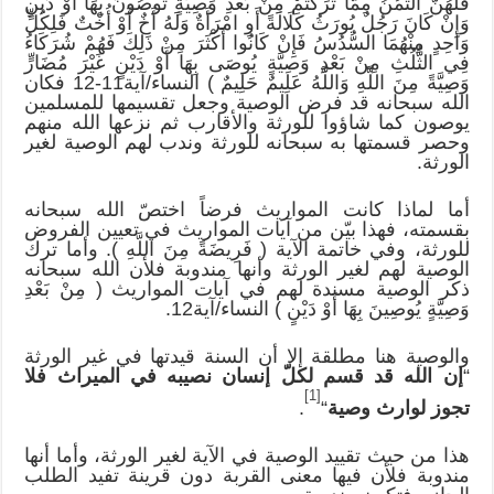
فَلَهُنَّ الثُّمُنُ مِمَّا تَرَكْتُمْ مِنْ بَعْدِ وَصِيَّةٍ تُوصُونَ بِهَا أَوْ دَيْنٍ
وَإِنْ كَانَ رَجُلٌ يُورَثُ كَلَالَةً أَوِ امْرَأَةٌ وَلَهُ أَخٌ أَوْ أُخْتٌ فَلِكُلِّ
وَاحِدٍ مِنْهُمَا السُّدُسُ فَإِنْ كَانُوا أَكْثَرَ مِنْ ذَلِكَ فَهُمْ شُرَكَاءُ
فِي الثُّلُثِ مِنْ بَعْدِ وَصِيَّةٍ يُوصَى بِهَا أَوْ دَيْنٍ غَيْرَ مُضَارٍّ
وَصِيَّةً مِنَ اللَّهِ وَاللَّهُ عَلِيمٌ حَلِيمٌ ) النساء/آية11-12 فكان
الله سبحانه قد فرض الوصية وجعل تقسيمها للمسلمين
يوصون كما شاؤوا للورثة والأقارب ثم نزعها الله منهم
وحصر قسمتها به سبحانه للورثة وندب لهم الوصية لغير
الورثة.
أما لماذا كانت المواريث فرضاً اختصّ الله سبحانه
بقسمته، فهذا بيّن من آيات المواريث في تعيين الفروض
للورثة، وفي خاتمة الآية ( فَرِيضَةً مِنَ اللَّهِ ). وأما ترك
الوصية لهم لغير الورثة وأنها مندوبة فلأن الله سبحانه
ذكر الوصية مسندة لهم في آيات المواريث ( مِنْ بَعْدِ
وَصِيَّةٍ يُوصِينَ بِهَا أَوْ دَيْنٍ ) النساء/آية12.
والوصية هنا مطلقة إلا أن السنة قيدتها في غير الورثة
“
إن الله قد قسم لكلّ إنسان نصيبه في الميراث فلا
[1]
تجوز لوارث وصية
“
.
هذا من حيث تقييد الوصية في الآية لغير الورثة، وأما أنها
مندوبة فلأن فيها معنى القربة دون قرينة تفيد الطلب