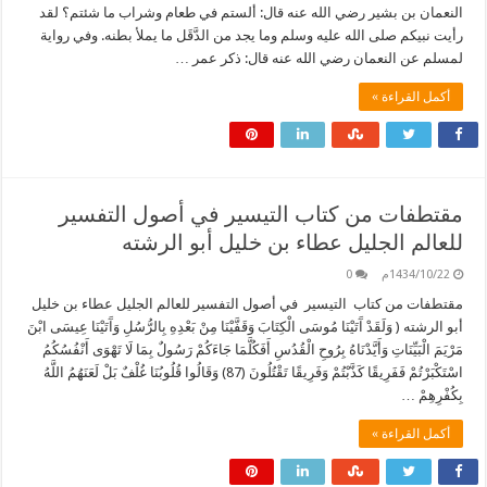
النعمان بن بشير رضي الله عنه قال: ألستم في طعام وشراب ما شئتم؟ لقد
رأيت نبيكم صلى الله عليه وسلم وما يجد من الدَّقَل ما يملأ بطنه. وفي رواية
لمسلم عن النعمان رضي الله عنه قال: ذكر عمر …
أكمل القراءة »
مقتطفات من كتاب التيسير في أصول التفسير
للعالم الجليل عطاء بن خليل أبو الرشته
1434/10/22م
0
مقتطفات من كتاب التيسير في أصول التفسير للعالم الجليل عطاء بن خليل
أبو الرشته ( وَلَقَدْ آَتَيْنَا مُوسَى الْكِتَابَ وَقَفَّيْنَا مِنْ بَعْدِهِ بِالرُّسُلِ وَآَتَيْنَا عِيسَى ابْنَ
مَرْيَمَ الْبَيِّنَاتِ وَأَيَّدْنَاهُ بِرُوحِ الْقُدُسِ أَفَكُلَّمَا جَاءَكُمْ رَسُولٌ بِمَا لَا تَهْوَى أَنْفُسُكُمُ
اسْتَكْبَرْتُمْ فَفَرِيقًا كَذَّبْتُمْ وَفَرِيقًا تَقْتُلُونَ (87) وَقَالُوا قُلُوبُنَا غُلْفٌ بَلْ لَعَنَهُمُ اللَّهُ
بِكُفْرِهِمْ …
أكمل القراءة »