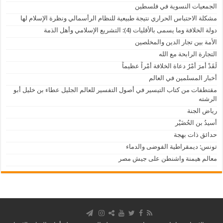
الجمعيات النسوية في فلسطين
مشكلة الاحتباس الحراري نتيجة طبيعية للنظام الرأسمالي ونظرة الإسلام لها
دولة الخلافة وما يسمى بالأقليات (4): التشريع الإسلامي وأهل الذمة
الأمة بين تجار الدين والمخلصين
التجارة الرابحة مع الله
لَقَدْ أَمرَ أَمْرُ دعاة الخلافة أمْراً عظيماً
أخبار المسلمين في العالم
مقتطفات من كتاب التيسير في أصول التفسير للعالم الجليل عطاء بن خليل أبو
الرشته
رياض الجنة
أسيدُ بن الحُضَيْر
حدائق ذات بهجة
تونس: ديمقراطية الفوضى والدماء
معالم هيمنة واشنطن على جيش مصر