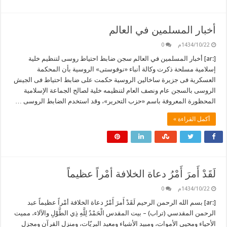
أخبار المسلمين في العالم
1434/10/22م
0
[:ar] أخبار المسلمين في العالم سجن ضابط احتياط روسى لتنظيم خلية
إسلامية مسلحة ذكرت وكالة أنباء «نوفوستى» الروسية بأن المحكمة
العسكرية فى جزيرة ساخالين الروسية حكمت على ضابط احتياط فى الجيش
الروسى بالسجن عام ونصف العام لتنظيمه خلية لصالح الجماعة الإسلامية
المحظورة المعروفة باسم «حزب التحرير»، وقد استخدم الضابط الروسى …
أكمل القراءة »
لَقَدْ أَمرَ أَمْرُ دعاة الخلافة أمْراً عظيماً
1434/10/22م
0
[:ar] بسم الله الرحمن الرحيم لَقَدْ أَمرَ أَمْرُ دعاة الخلافة أمْراً عظيماً عبد
الرحمن المقدسي (تراب) – بيت المقدس الْحَمْدُ لِلَّهِ ذِي الطَّوْلِ والآلاء، مميت
الأحياء ومحيي الأموات، ومبيد الأشياء ومعيد البريّات، ومنزل القرآن ومجزل