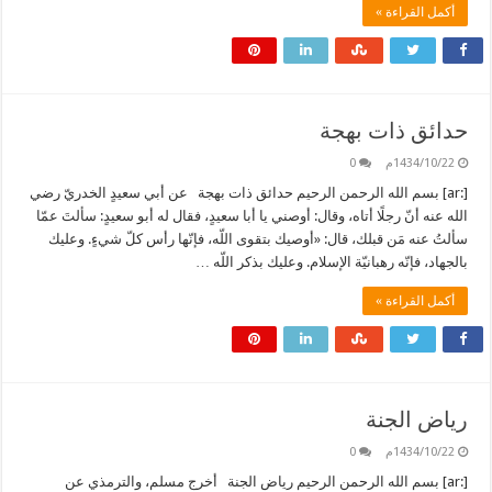
أكمل القراءة »
حدائق ذات بهجة
1434/10/22م
0
[:ar] بسم الله الرحمن الرحيم حدائق ذات بهجة عن أبي سعيدٍ الخدريّ رضي
الله عنه أنّ رجلًا أتاه، وقال: أوصني يا أبا سعيدٍ، فقال له أبو سعيدٍ: سألتَ عمّا
سألتُ عنه مَن قبلك، قال: «أوصيك بتقوى اللّه، فإنّها رأس كلّ شيءٍ. وعليك
بالجهاد، فإنّه رهبانيّة الإسلام. وعليك بذكر اللّه …
أكمل القراءة »
رياض الجنة
1434/10/22م
0
[:ar] بسم الله الرحمن الرحيم رياض الجنة أخرج مسلم، والترمذي عن