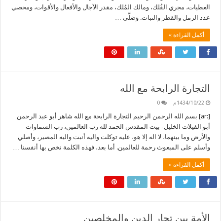
العطيات، مجري الفُلك، ومالك المُلك، مقدر الآجال والأفعال والأقوات، ومحصي
عدد الرمل والقطر والنبات. وَصَلَّى …
أكمل القراءة »
التجارة الرابحة مع الله
1434/10/22م
0
[:ar] بسم الله الرحمن الرحيم التجارة الرابحة مع الله شاهر أبو عبد الرحمن
أبو الفيلات الخليل- بيت المقدس الحمد لله رب العالمين، رب السماوات
والأرض وما بينهما، لا اله إلا هو، عليه توكلت واليه أنبت واليه المصير، وأصلي
وأسلم على المبعوث رحمة للعالمين. أما بعد، فهذه الكلمة نخص بها أنفسنا …
أكمل القراءة »
الأمة بين تجار الدين والمخلصين