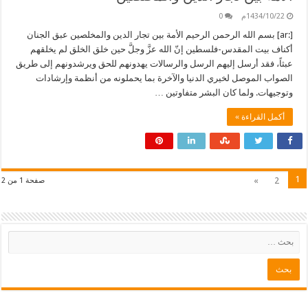
1434/10/22م
0
[:ar] بسم الله الرحمن الرحيم الأمة بين تجار الدين والمخلصين عبق الجنان
أكناف بيت المقدس-فلسطين إنّ الله عزَّ وجلَّ حين خلق الخلق لم يخلقهم
عبثاً، فقد أرسل إليهم الرسل والرسالات يهدونهم للحق ويرشدونهم إلى طريق
الصواب الموصل لخيري الدنيا والآخرة بما يحملونه من أنظمة وإرشادات
وتوجيهات. ولما كان البشر متفاوتين …
أكمل القراءة »
1
»
2
صفحة 1 من 2