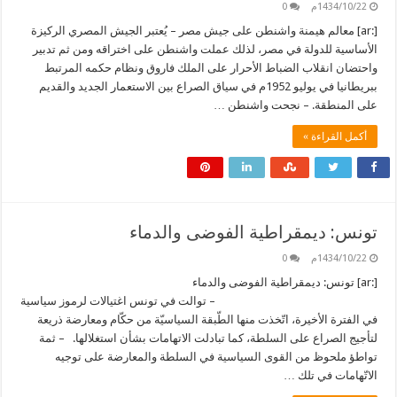
1434/10/22م
0
[:ar] معالم هيمنة واشنطن على جيش مصر – يُعتبر الجيش المصري الركيزة
الأساسية للدولة في مصر، لذلك عملت واشنطن على اختراقه ومن ثم تدبير
واحتضان انقلاب الضباط الأحرار على الملك فاروق ونظام حكمه المرتبط
ببريطانيا في يوليو 1952م في سياق الصراع بين الاستعمار الجديد والقديم
على المنطقة. – نجحت واشنطن …
أكمل القراءة »
تونس: ديمقراطية الفوضى والدماء
1434/10/22م
0
[:ar] تونس: ديمقراطية الفوضى والدماء
– توالت في تونس اغتيالات لرموز سياسية
في الفترة الأخيرة، اتّخذت منها الطّبقة السياسيّة من حكّام ومعارضة ذريعة
لتأجيج الصراع على السلطة، كما تبادلت الاتهامات بشأن استغلالها. – ثمة
تواطؤ ملحوظ من القوى السياسية في السلطة والمعارضة على توجيه
الاتّهامات في تلك …