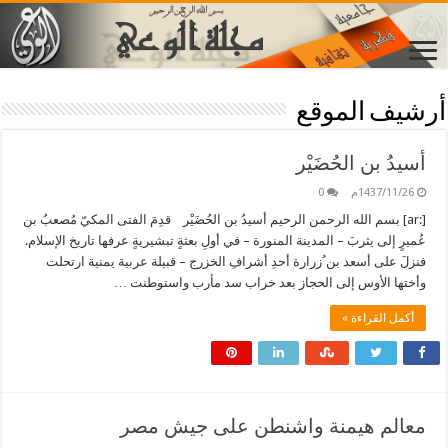
أرشيف الموقع
أسيدُ بن الحُضَيْر
1437/11/26م
0
[:ar] بسم الله الرحمن الرحيم أسيدُ بن الحُضَيْر قدِمَ الفتى المكيّ مُصعبُ بن
عُميرٍ إلى يثربَ – المدينة المنورة – في أولِ بعثةٍ تبشيريةٍ عرفها تاريخ الإسلام.
فنزلَ على أسعد بن ُزرارة أحدِ أشرافِ الخزرج – قبيلة عربية يمنية ارتحلت
وأختها الأوس إلى الحجاز بعد خراب سد مأرب واستوطنت …
أكمل القراءة »
معالم هيمنة واشنطن على جيش مصر