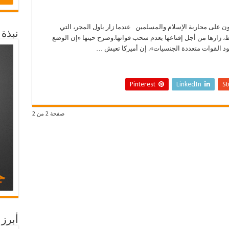
حّدون على محاربة الإسلام والمسلمين عندما زار باول المجر، التي
نبذة
ها في العراق قوامها 300 رجل فقط، زارها من أجل إقناعها بعدم سحب قواتها.وصرح حينها «إن الوضع
ود القوات متعددة الجنسيات». إن أميركا تعيش …
Pinterest
LinkedIn
S
صفحة 2 من 2
أبرز 