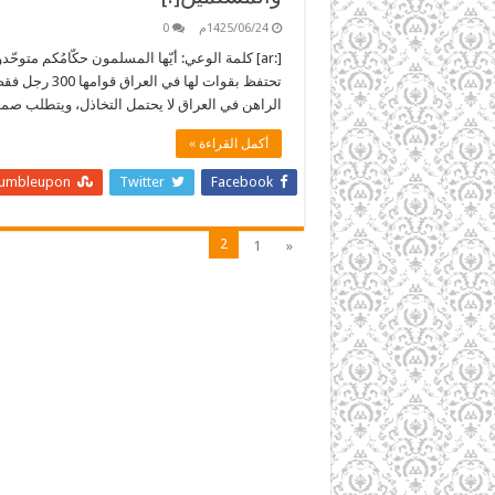
1425/06/24م
0
[:ar] كلمة الوعي: أيّها المسلمون حكّامُكم متو
تحتفظ بقوات ل
الراهن في العراق لا يحتمل التخاذل، ويتطلب صم
أكمل القراءة »
tumbleupon
Twitter
Facebook
2
1
«