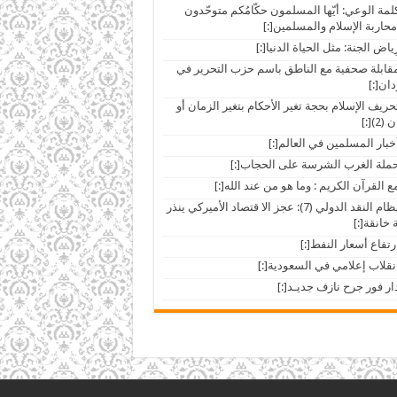
ar]كلمة الوعي: أيّها المسلمون حكّامُكم متوحّدون
حاربة الإسلام والمسلمين[:]
ar]مقابلة صحفية مع الناطق باسم حزب التحرير في
ان[:]
ar]تحريف الإسلام بحجة تغير الأحكام بتغير الزمان أو
2)[:]
[:ar]نظام النقد الدولي (7): عجز الا قتصاد الأميركي ينذر
 خانقة[:]