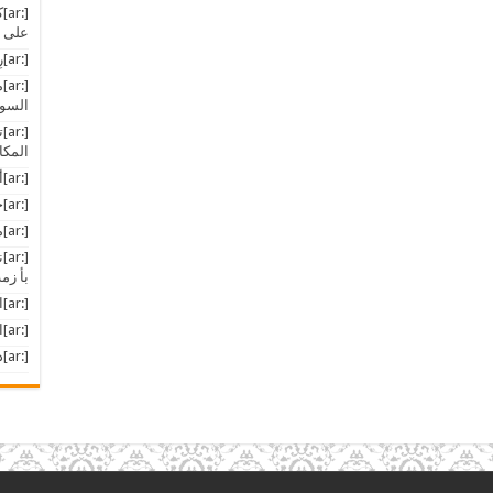
[:
على م
[:ar]رِياض الجنة: مثل الحياة الدنيا[:]
[:
السود
[:
المكان (
[:ar]أخبار المسلمين في العالم[:]
[:ar]حملة الغرب الشرسة على الحجاب[:]
[:ar]مع القرآن الكريم : وما هو من عند الله[:]
بأ زمة
[:ar]ارتفاع أسعار النفط[:]
[:ar]انقلاب إعلامي في السعودية[:]
[:ar]دار فور جرح نازف جديـد[:]