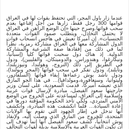
عندما زار باول المجر، التي تحتفظ بقوات لها في العراق
قوامها 300 رجل فقط، زارها من أجل إقناعها بعدم
سحب قواتها.وصرح حينها «إن الوضع الراهن في العراق
لا يحتمل التخاذل، ويتطلب صمود القوات متعددة
الجنسيات». إن أميركا تعيش في هاجس انسحاب قوات
الدول المشاركة معها في العراق مشاركة رمزية، نظراً
لما في ذلك من إفقادها صفة الشرعية والمشاركة
الدولية. إذ هناك دول سحبت قواتها كلياً (إسبانيا،
ونيكارغوا، وهندوراس، والدومينكان، والفليبين)، ودول
في الطريق إلى ذلك (النروج، وهولندا، ونيوزيلندا،
وتايلند)، ودول تفكر في سحب قواتها (المجر وبولندا)،
ودول ناشد بوش زعماءها إبقاء قواتها (السلفادور،
وليتوانيا، وسنغافورة،ومولدافيا)… في هذا الجو المأزق
الذي تعيشه أميركا، قدمت السعودية، على لسان وزير
خارجيتها سعود الفيصل، مبادرة لإرسال قوات عربية
وإسلامية إلى العراق، لمساعدته على الخروج من الوضع
الأمني المتردي، ولكي تأخذ الحكومة المؤقتة دورها في
إعادة السيادة… فلما انكشفت هذه المبادرة، وانكشف
أنها تدخل في إطار الجهود التي تقوم بها الولايات
المتحدة، للخروج من المأزق الذي وصلت إليه، ولإنقاذ
بوش انتخابياً، كشف سعود الفيصل أنها إنما تهدف إلى
أن تكون القوات العربية والإسلامية بديلة لقوات التحالف