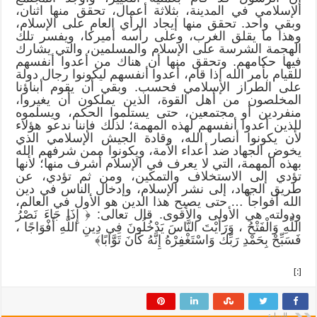
الإسلامي في المدينة، بثلاثة أعمال، تحقق منها اثنان،
وبقي واحد. تحقق منها إيجاد الرأي العام على الإسلام،
وهذا ما يقلق الغرب، وعلى رأسه أميركا، ويفسر تلك
الهجمة الشرسة على الإسلام والمسلمين، والتي يشارك
فيها حكامهم. وتحقق منها أن هناك من أعدوا أنفسهم
للقيام بأمر الله إذا قام، أعدوا أنفسهم ليكونوا رجال دولة
على الطراز الإسلامي فحسب. وبقي أن يقوم أبناؤنا
المخلصون من أهل القوة، الذين يملكون أن يغيروا،
منفردين أو مجتمعين، حتى يستلموا الحكم، ويسلموه
للذين أعدوا أنفسهم لهذه المهمة؛ لذلك فإننا ندعو هؤلاء
لأن يكونوا أنصار الله، وقادة الجيش الإسلامي الذي
يخوض الجهاد ضد أعداء الأمة، ويكونوا ممن شرفهم الله
بهذه المهمة، التي لا يعرف في الإسلام أشرف منها؛ لأنها
تؤدي إلى الاستخلاف والتمكين، ومن ثم تؤدي، عن
طريق الجهاد، إلى نشر الإسلام، وإدخال الناس في دين
الله أفواجاً … حتى يصبح هذا الدين هو الأول في العالم،
ودولته هي الأولى والأقوى. قال تعالى: ﴿ إِذَا جَاءَ نَصْرُ
اللَّهِ وَالْفَتْحُ ، وَرَأَيْتَ النَّاسَ يَدْخُلُونَ فِي دِينِ اللَّهِ أَفْوَاجًا ،
فَسَبِّحْ بِحَمْدِ رَبِّكَ وَاسْتَغْفِرْهُ إِنَّهُ كَانَ تَوَّابًا﴾
[:]
السابق