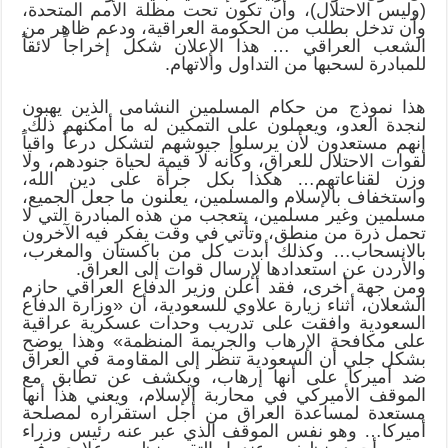
(وليس الاحتلال)، وأن تكون تحت مظلة الأمم المتحدة،
وأن تدخل بطلب من الحكومة العراقية، ودعم ظاهر من
الشعب العراقي … هذا الإعلان شكل إخراجاً لائقاً
للمبادرة لسحبها من التداول والاتهام.
هذا نموذج من حكام المسلمين النشامى الذين يهبون
لنجدة العدو، ويعملون على التمكين له ما أمكنهم ذلك.
إنهم مستعدون لأن يرسلوا جيوشهم لتشكل درعاً واقياً
لقوات الاحتلال للعراق، وكأنه لا قيمة لحياة جنودهم، ولا
وزن لقناعاتهم… هكذا بكل جرأة على دين الله،
واستخفاف بالإسلام والمسلمين، يعلنون ما جعل الجميع،
مسلمين وغير مسلمين، يتعجب من هذه المبادرة التي لا
تحمل ذرة من منطق، وتأتي في وقت يفكر فيه الآخرون
بالانسحاب… وكذلك أبدت كل من باكستان والمغرب،
والأردن عن استعدادها لإرسال قوات إلى العراق.
ومن جهة أخرى، فقد أعلن وزير الدفاع العراقي حازم
الشعلان، أثناء زيارة علاوي للسعودية، أن «وزارة الدفاع
السعودية وافقت على تدريب وحدات عسكرية عراقية
على مكافحة الإرهاب والجريمة المنظمة» وهذا يوضح
بشكل جلي أن السعودية تنظر إلى المقاومة في العراق
ضد أميركا على أنها إرهاب، ويكشف عن تطابق مع
الموقف الأميركي في محاربة الإسلام، ويعني هذا أنها
مستعدة لمساعدة العراق من أجل استقراره لمصلحة
أميركا… وهو نفس الموقف الذي عبر عنه رئيس وزراء