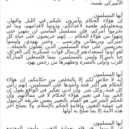
الأميركي نفسه.
أيها المسلمون
إن هؤلاء الحكام يتآمرون عليكم في الليل والنهار،
ويجعلونكم طعمة لأعدائكم، ودوساً لأقدامهم، وما لم
تحزموا أمركم، فإن مسلسل المآسي لن ينتهي حتى
تنتهوا من هؤلاء الحكام … إنهم حريصون على حياة كل
أميركي وبريطاني وفرنسي .. وحتى يهودي، وليسوا
بحريصين على حياة المسلمين الذين يُقتلون بالجملة…
لقد أبدوا استعدادهم لإرسال قوات عسكرية إلى العراق،
حباً بأميركا وليس بالمسلمين، بينما فلسطين المباركة
أقرب وأولى بالنصرة وتطهيرها من رجس يهود.
أيها المسلمون
إنه لا خلاص لكم إلا بالتخلص من حكامكم، إن هؤلاء
الحكام هم أكبر فتنة وأشدها على المسلمين، إنهم رأس
كل فتنة، وكل شر. وإن أدنى تفكير في الواقع يقول إن
الخير يبدأ في تغيير هؤلاء الحكام لا في ممالأتهم. وإن
الحكم الشرعي هو القيام بالتغيير بنفس طريقة الرسول
في عملية التغيير، وإقامة الحكم بالإسلام. ولا يصلح آخر
هذه الأمة إلا بما صلح به أولها.
أيها المسلمون
إن الرسول قد قام بعملية التغيير، وأوجد المجتمع