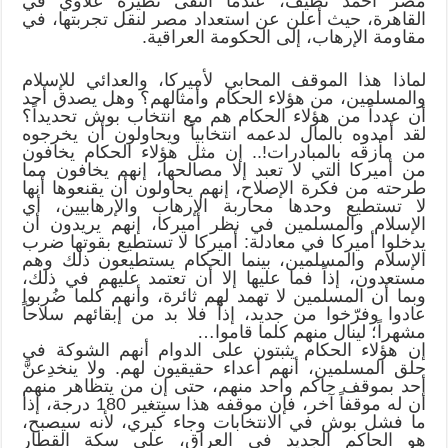
مصر أحمد نظيف، عندما التقى نظيره علاوي في
القاهرة، حيث أعلن عن استعداد مصر لنقل تجربتها، في
مقاومة الإرهاب، إلى الحكومة العراقية.
لماذا هذا الموقف المحابي لأميركا، والعدائي للإسلام
والمسلمين، من هؤلاء الحكام وأمثالهم؟ وهل يصدق أحد
أن عدداً من هؤلاء الحكام هم مع انتخاب بوش تحديداً؟
لقد أمدوه بالمال لدعمه انتخابياً ويحاولون أن يخرجوه
من مأزقه بالمبادرات!.. إن مثل هؤلاء الحكام يخافون
من أميركا التي لا تعبد إلا مصالحها، إنهم يخافون مما
طرحته من فكرة الإصلاح، إنهم يحاولون أن يقنعوها أنها
لا تستطيع وحدها محاربة الإرهاب والإرهابيين، أي
الإسلام والمسلمين في نظر أميركا، إنهم يريدون أن
يدخلوا أميركا في معادلة: أميركا لا تستطيع بقوتها ضرب
الإسلام والمسلمين، بينما الحكام يستطيعون ذلك وهم
مستعدون، إذاً فما عليها إلا أن تعتمد عليهم في ذلك،
وبما أن المسلمين لا تهمد لهم ثائرة، وأنهم كلما ضُربوا
عادوا وفرّخوا من جديد، إذاً فلا بد من إبقائهم سلاحاً
مشهراً؛ لينال منهم كلما قاموا…
إن هؤلاء الحكام يثبتون على الدوام أنهم الشوكة في
حلق المسلمين، أنهم أعداء حقيقيون لهم. ولا ينخدِعنَّ
أحد بموقف حاكم واحد منهم، حتى إن من يتظاهر منهم
أن له موقفاً آخر، فإن موقفه هذا سيتغير 180 درجة، إذا
ما فشل بوش في الانتخابات وجاء كيري، لأنه سيصبح،
هو الحاكم الجديد في العراق، على سكة القطار