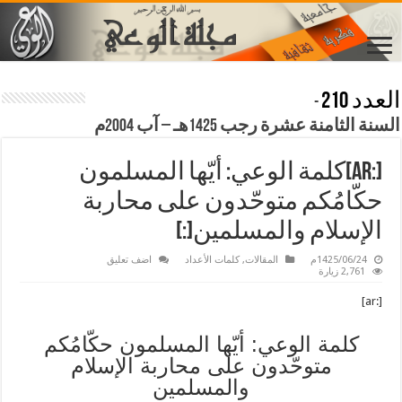
العدد 210
-
السنة الثامنة عشرة رجب 1425هـ – آب 2004م
[:ar]كلمة الوعي: أيّها المسلمون
حكّامُكم متوحّدون على محاربة
الإسلام والمسلمين[:]
1425/06/24م
المقالات
,
كلمات الأعداد
اضف تعليق
2,761 زيارة
[:ar]
كلمة الوعي: أيّها المسلمون حكّامُكم
متوحّدون على محاربة الإسلام
والمسلمين