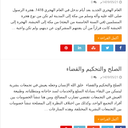
1439/05/21م
0
العام الهجري الجديد بعد أيام ندخل في العام الهجري 1418. هجرة الرسول
صلى الله عليه وآله وسلم من مكة إلى المدينة لم تكن من نوع هجرة
المسلمين (في السنة الخامسة من البعثة) من مكة إلى الحبشة. الهجرة إلى
الحبشة كانت فراراً من أن يفتنهم المشركون عن دينهم، ولم تكن واجبة …
أكمل القراءة »
الصلح والتحكيم والقضاء
1439/05/21م
0
الصلح والتحكيم والقضاء خلق الله الإنسان وجعله يعيش في تجمعات بشرية
ليتمكن من البقاء بمبادلة السلع والخدمات لسد حاجاته ومتطلباته. وطبيعة
العيش في التجمعات تقتضي تضارب المصالح، ومن هنا تنشأ الخصومات بين
أفراد التجمع الواحد، وكذلك من اختلاف النظرة إلى المصلحة تنشأ خصومات
بين التجمعات البشرية المختلفة. وهذه المنازعات …
أكمل القراءة »