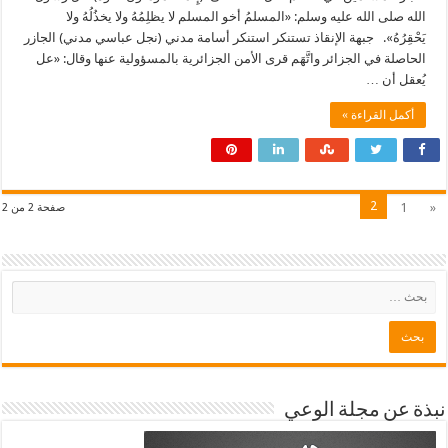
الله صلى الله عليه وسلم: «المسلمُ أخو المسلم لا يظلِمُهُ ولا يخذُلُهُ ولا
يَحْقِرُهُ». جبهة الإنقاذ تستنكر استنكر أسامة مدني (نجل عباسي مدني) الجازر
الحاصلة في الجزائر واتَّهَم قرى الأمن الجزائرية بالمسؤولية عنها وقال: «عل
يُعقل أن …
أكمل القراءة »
2
1
«
صفحة 2 من 2
نبذة عن مجلة الوعي