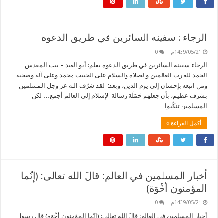
الرجاء : سفينة السائرين في طريق الدعوة
1439/05/21م
0
الرجاء سفينة السائرين في طريق الدعوة بقلم: أبو العبد – بيت المقدس
الحمد لله رب العالمين والصلاة والسلام على الحبيب محمد وعلى آله وصحبه
ومن اتبعه بإحسان إلى يوم الدين، وبعد: لقد شرّف الله عز وجل المسلمين
بشرف عظيم، بأن جعلهم حَمَلَة رسالة الإسلام إلى العالم أجمع… لكن
المسلمين تنكّبوا …
أكمل القراءة »
أخبار المسلمين في العالم: قالَ الله تعالى: (إِنّما
المؤمنون أخْوَة)
1439/05/21م
0
أخبار المسلمين في العالم: قالَ الله تعالى: (إِنّما المؤمنون أخْوَة) قال رسول