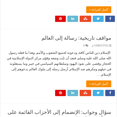
…
أكمل القراءة »
مواقف تاريخية: رسالة إلى العالم
1408/07/05م
0
الإسلام دين للناس كافة, ودعوته لجميع الشعوب والأمم. وهذا ما فعله رسول
الله صلى الله عليه وسلم. فبعد أن ثبّت وضعه وقوّى مركز الدولة الإسلامية في
الحجاز, وقضى على نفوذ اليهود وسلطانهم السياسي في خيبر وما يستغلونه
في حيلهم ومكرهم ضد الإسلام, أرسل رسله إلى ملوك العالم يدعوهم إلى
الإسلام, …
أكمل القراءة »
سؤال وجواب: الإنضمام إلى الأحزاب القائمة على