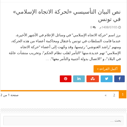
نص البيان التأسيسي «لحركة الاتجاه الإسلامي»
في تونس
1408/07/05م
0
برز اسم “حركة الاتجاه الإسلامي” في وسائل الإعلام في الأشهر الأخيرة،
عندما قامت السلطات في تونس باعتقال ومحاكمة أعضاء من هذه الحركة،
ومنهم “راشد الغنوشي” رئيسها. وقد وجّهت إلى أعضاء “حركة الاتجاه
الإسلامي” تهم عديدة،منها “التآمر لقلب نظام الحكم”، وتخريب منشآت عامّة
في البلاد”، و “الاتصال بدولة أجنبية والتآمر معها”. …
أكمل القراءة »
1
»
2
صفحة 1 من 2