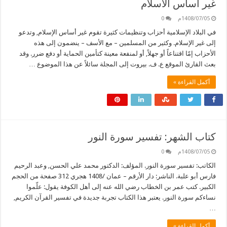
غير أساس الاسلام
1408/07/05م
0
في البلاد الإسلامية أحزاب وتنظيمات كثيرة تقوم غير أساس الإسلام, وتدعو
إلى غير الإسلام. وكثير من المسلمين – مع الأسف – ينضمون إلى هذه
الأحزاب إمّا اقتناعاً أو جهلاً, أو لمنفعة معينة كتأمين الحماية أو دفع ضرر. وقد
بعث القارئ الموقع ع. ف. بيروت إلى المجلة سائلاً عن هذا الموضوع …
أكمل القراءة »
كتاب الشهر: تفسير سورة النور
1408/07/05م
0
الكاتب: تفسير سورة النور. المؤلف: الدكتور محمد علي الحسن, وعبد الرحيم
فارس أبو علبة. الناشر: دار الأرقم – عمان /1408 هجري 312 صفحة من الحجم
الكبير. كتب عمر بن الخطاب رضي الله عنه إلى أهل الكوفة يقول: علّموا
نساءكم سورة النور. يعتبر هذا الكتاب تجربة جديدة في تفسير القرآن الكريم,
…
أكمل القراءة »