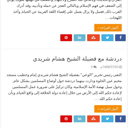
إلى الضعف في فهم الإسلام, وبالتالي العجز عن حمله وتأديبه. وقد أدرك
الغرب ذلك, فعمل ولا يزال يعمل على إقصاء اللغة العربية عن الحياة, وأخذ
اللهجات …
أكمل القراءة »
دردشة مع فضيلة الشيخ هشام شريدي
1408/07/05م
0
التقى رئيس تحرير “الوعي” بفضيلة الشيخ هشام شريدي إمام وخطيب مسجد
مخيم عين الحلوة ودارت بينهما دردشة حول أوضاع المسلمين بشكل عام,
وحول سبل نهضة الأمة الإسلامية. وكان تركيزٌ على ضرورة عمل المسلمين
لإعادة حكم الله إلى الأرض من خلال إعادة دولة الخلافة إلى واقع الحياة, وبأن
إعادة حكم الله …
أكمل القراءة »