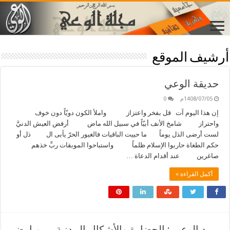
أرشيف الموقع
حديقة الوعي
1408/07/05م
0
إن هذا اليوم آت قل بفخر واعتزاز واملأ الكون دويّاً دون خوف
واحتراز شامخ الأنف أبيّاً في سبيل الله ماض أرفض العيش الدنيَّ
لست أرضى الذل يوماً ما حييت الباقيات فالغيور الحرّ يأبى ال ذل أو
حكم الطغاة حاربوا الإسلام ظلماً واستباحوا الموبقات ربِّ خذهم
صاغرين عند أقدام الدعاة …
أكمل القراءة »
بريد الوعي : الحضارة والأشكال المدنية , من ارض