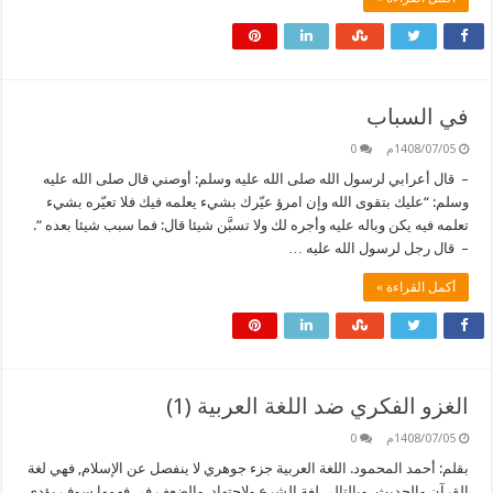
في السباب
1408/07/05م
0
– قال أعرابي لرسول الله صلى الله عليه وسلم: أوصني قال صلى الله عليه
وسلم: “عليك بتقوى الله وإن امرؤ عيّرك بشيء يعلمه فيك فلا تعيّره بشيء
تعلمه فيه يكن وباله عليه وأجره لك ولا تسبَّن شيئا قال: فما سبب شيئا بعده “.
– قال رجل لرسول الله عليه …
أكمل القراءة »
الغزو الفكري ضد اللغة العربية (1)
1408/07/05م
0
بقلم: أحمد المحمود. اللغة العربية جزء جوهري لا ينفصل عن الإسلام, فهي لغة
القرآن والحديث، وبالتالي لغة الشرع ولاجتهاد, والضعف في فهمها سوف يؤدي