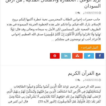
السودان
1408/07/05م
0
جانب حضرات إخواني الطلاب المحترمين, تحية عطرة أكتبها إليكم بروح
الإسلام. بارك الله فيكم، وأعانكم على هذه الخطوة الجريئة الميمونة في هذه
الظروف الصعبة على المسلمين لكن الأمل به سبحانه وتعالى وقد قال: (وَلَا
تَهِنُوا وَلَا تَحْزَنُوا وَأَنْتُمُ الْأَعْلَوْنَ إِنْ كُنْتُمْ مُؤْمِنِينَ) صدق الله العظيم. إخواني
الأعزاء, أحب لو توضحون في مجلتكم …
أكمل القراءة »
مع القرآن الكريم
1408/07/05م
0
بسم الله الرحمن الرحيم (وَعَدَ اللَّهُ الَّذِينَ آَمَنُوا مِنْكُمْ وَعَمِلُوا الصَّالِحَاتِ
لَيَسْتَخْلِفَنَّهُمْ فِي الْأَرْضِ كَمَا اسْتَخْلَفَ الَّذِينَ مِنْ قَبْلِهِمْ وَلَيُمَكِّنَنَّ لَهُمْ دِينَهُمُ الَّذِي
ارْتَضَى لَهُمْ وَلَيُبَدِّلَنَّهُمْ مِنْ بَعْدِ خَوْفِهِمْ أَمْنًا يَعْبُدُونَنِي لَا يُشْرِكُونَ بِي شَيْئًا وَمَنْ
كَفَرَ بَعْدَ ذَلِكَ فَأُولَئِكَ هُمُ الْفَاسِقُونَ). [النور الآية 55]. قال ابن كثير في