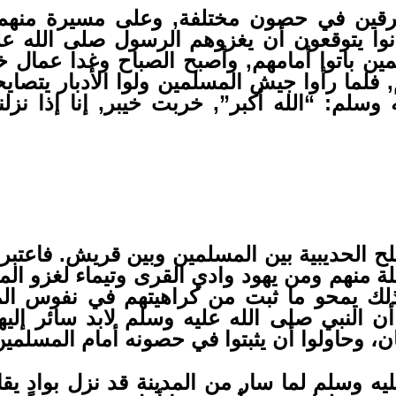
فرقين في حصون مختلفة, وعلى مسيرة منهم 
نوا يتوقعون أن يغزوهم الرسول صلى الله علي
ين باتوا أمامهم, وأصبح الصباح وغدا عمال خ
 فلما رأوا جيش المسلمين ولوا الأدبار يتصا
وسلم: “الله أكبر”, خربت خيبر, إنا إذا نز
ح الحديبية بين المسلمين وبين قريش. فاعتب
ة منهم ومن يهود وادي القرى وتيماء لغزو الم
ك يمحو ما ثبت من كراهيتهم في نفوس المس
ن النبي صلى الله عليه وسلم لابد سائر إليه
، وحاولوا أن يثبتوا في حصونه أمام المسلمين
ه وسلم لما سار من المدينة قد نزل بوادٍ يقال