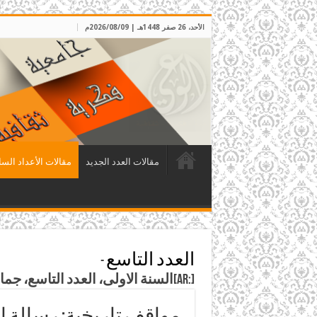
الأحد، 26 صفر 1448هـ | 2026/08/09م
مقالات العدد الجديد
مقالات الأعداد السا
العدد التاسع
-
[:ar]السنة الاولى، العدد التاسع، جمادى الآخرة 1408هـ، الموافق شباط 1988م[:]
مواقف تاريخية: رسالة إل