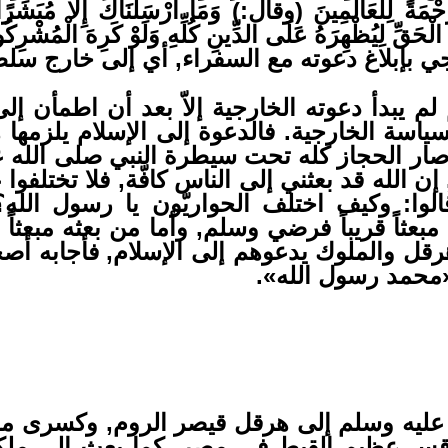
حْمَةً لِلْعَالَمِينَ (وقال:) وَمَا أَرْسَلْنَاكَ إِلَّا مُبَشِّ
ِ الْحَقِّ لِيُظْهِرَهُ عَلَى الدِّينِ كُلِّهِ وَلَوْ كَرِهَ ا
ي بإبلاغ دعوته مع السفراء, أي إلى خارج سلط
م يبدأ دعوته الخارجية إلاّ بعد أن اطمأن إلى
السياسة الخارجية. فالدعوة إلى الإسلام يلزمها
ما صار الحجاز كله تحت سيطرة النبي صلى الله 
إن الله قد بعثني إلى الناس كافّة, فلا تختلفوا 
وا: وكيف اختلف الحواريّون يا رسول الله؟
مبعثاً قريباً فرضي وسلم, وأما من بعثه مبعثاً 
قل والملوك يدعوهم إلى الإسلام, فأجابه أصحاب
«محمد رسول الله».
ليه وسلم إلى هرقل قيصر الروم, وكسرى مل
قس عظيم القبط في مصر, كما بعث إلى ملكي