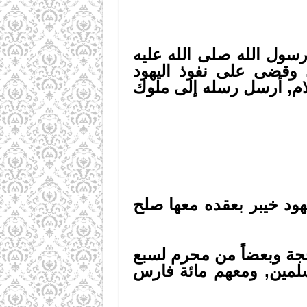
رسول الله صلى الله عليه
, وقضى على نفوذ اليهود
ام, أرسل رسله إلى ملوك
ود خيبر بعقده معها صلح
لحجة وبعضاً من محرم لسبع
لمين, ومعهم مائة فارس