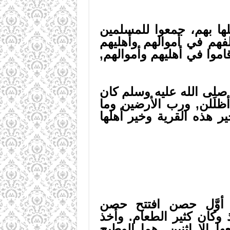
ها بهم، جمعوا للمسلمين
فهم في أموالهم وأهليهم
اموا في أهليهم وأموالهم,
 صلى الله عليه وسلم كان
لَلن, ورب الأرضين وما
ير هذه القرية وخير أهلها
 أوَّل حصن افتتح حصن
كان كثير الطعام. وأخذ
 إلا اثنين, هما الوطيح