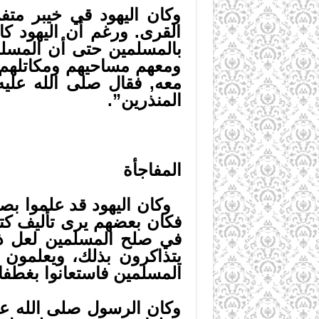
وكان اليهود قي خيبر مت
القرى. ورغم أن اليهود كا
بالمسلمين حتى أن المسلم
ومعهم مساحيهم ومكاتلهم,
معه, فقال صلى الله عليه 
المنذرين”.
المفاجأة
وكان اليهود قد علموا بصل
فكان بعضهم يرى تأليف كتل
في صلح المسلمين لعل ذل
يتذاكرون بذلك، ويعلمون أ
المسلمين فاستعانوا بغطفان
وكان الرسول صلى الله علي