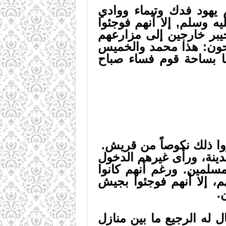
يهود فدك وتيماء ووادي
ه وسلم, إلا أنهم فوجئوا
يبر خارجين إلى مزارعهم
يحون: هذا محمد والخميس
لنا بساحة قوم فساء صباح
روا ذلك نكوصاً من قريش.
دينة، ورأى غيرهم الدخول
لمين. ورغم أنهم كانوا
م، إلا أنهم فوجئوا بجيش
.
 له الرجيع ما بين منازل