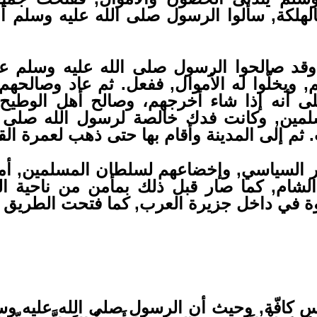
 بالهلكة, سألوا الرسول صلى الله عليه وسلم 
 وقد صالحوا الرسول صلى الله عليه وسلم على
, ويخلّوا له الأموال, ففعل. ثم عاد وصالحه
ى أنه إذا شاء أخرجهم، وصالح أهل الوطيح
مسلمين, وكانت فدك خالصة لرسول الله صلى ا
. ثم إلى المدينة وأقام بها حتى ذهب لعمرة الق
 السياسي, وإخضاعهم لسلطان المسلمين, أم
لشام, كما صار قبل ذلك بمأمن من ناحية ال
ة في داخل جزيرة العرب, كما فتحت الطريق أم
س كافّة, وحيث أن الرسول صلى الله عليه وس