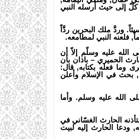
كلّ إلى حيث أرسله النبي
ً. وردَّ ملك البحرين ردَّاً
اً, فلعنه النبي لمطامعه.
الله عليه وسلّم إلاّ أن
ارث الحميري – باذان بأن
ى وما فعله بكتابه, قال:
, بحث في الإسلام وأعلن
صلى الله عليه وسلم. وأما
ستأذنه الحارث الغسّاني في
, ودعا الحارث إليه لبيت