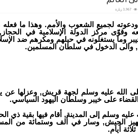
3,967 زيارة
 ودعوته لجميع الشعوب والأمم. وهذا ما فعله 
 وقوّى مركز الدولة الإسلامية في الحجاز
ر وما يستغلونه في حيلهم ومكرهم ضد الإسل
م, والى الدخول في سلطان المسلمين.
 الله عليه وسلم لجهة قريش, وعزلها عن يه
 القضاء على خيبر وسلطان اليهود السياسي.
عليه وسلم إلى المدينة, أقام فيها بقية ذي ا
جهيز الجيش, وسار في ألف وستمائة من المس
اثة أيام.