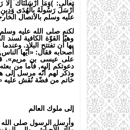
تعالى: )وَمَا أَرْسَلْنَاكَ إِلَّا رَ
أَرْسَلَ رَسُولَهُ بِالْهُدَى وَدِين
عليه وسلم بالاتصال الخارج
لكنه صلى الله عليه وسلم ل
وهيّأ القوّة الكافية لسند 
بها أن تفتتح البلاد. وعند
أصحابه فقال: «أيّها الناس, 
على عيسى بن مريم». قال
دعوتكم إليه, فأما من بعثه 
وذكر لهم أنّه مرسل إلى هر
خاتم من فضّة نُقش عليه 
إلى ملوك العالم
وأرسل الرسول صلى الله ع
ملك الأحباش, والى المقو