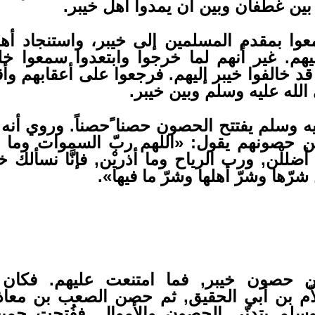
بين غطفان وبين أن يمدوا أهل خيبر.
عوا بمقدم المسلمين إلى خيبر، واستنجاد أهل
يهم. غير أنهم لما خرجوا وابتعدوا سمعوا خل
د خالفوا خيبر إليهم. فرجعوا على أعقابهم وأق
لله عليه وسلم وبين خيبر.
ه وسلم يفتتح الحصون حصنا ًحصناً. وروي أنه
صونهم يقول: «اللهم ربّ السموات وما أظ
أضللْن, ورب الرياح وما أذريْن, فإنَّا نسألك خ
شرّها وشرّ أهلها وشرّ ما فيها».
ن حصون خيبر, فما امتنعت عليهم. فكان
م بن أبي الحقيق, ثم حصن الصعب بن معاذ و
لم يتدنّى الحصون والأموال, ففُتحت جميعها