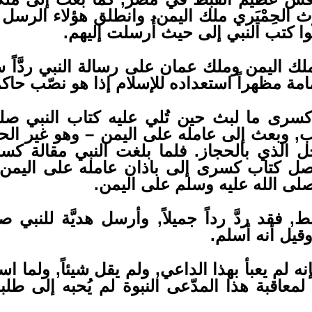
ث الحِمْيَري ملك اليمن. وانطلق هؤلاء الرسل 
وا كتب النبي إلى حيث أُرسلت إليهم.
ملك اليمن وملك عمان على رسالة النبي ردَّاً سيئا
مامة مظهراً استعداده للإسلام إذا هو نصّب حاكم
كسرى ما لبث حين تُلي عليه كتاب النبي صلى 
ب, وبعث إلى عامله على اليمن – وهو غير الح
 الذي بالحجاز. فلما بلغت النبي مقالة كسر
صل كتاب كسرى إلى باذان عامله على اليمن
 صلى الله عليه وسلم على اليمن.
 فقد ردَّ رداً جميلاً, وأرسل هديَّة للنبي 
وقيل أنه أسلم.
ه لم يعبأ بهذا الداعي, ولم يقل شيئاً, ولما ا
قبة هذا المدّعى النبوة لم يُحبه إلى طلبه