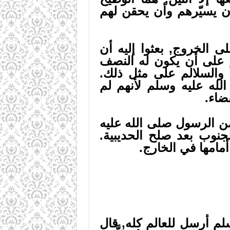
أن يسيّرهم وأن يحقن لهم
 الخروج, بعثوا إليه أن
م على أن يكون له النصف
 والسلالم على مثل ذلك.
لله عليه وسلم لأنهم لم
ضاء.
ن الرسول صلى الله عليه
جنوب بعد صلح الحديبية.
امها في الخارج.
لم أرسل للعالم كله, قال