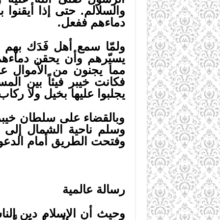
والسلالم. حتى إذا أيقنوا
دماءهم ففعل.
ولمّا سمع أهل فَدَك بهم
يسيّرهم وأن يحقن دماءهم
مما يجنون من الأموال عل
فكانت خيبر فيئاً بين ال
يجلبوا عليها بخيل ولا ركاب
وبالقضاء على سلطان خيبر
وسلم ناحية الشمال إلى ا
وفتحت الطريق أمام الدعو
رسالة عالمية
وحيث أن الإسلام دين النا