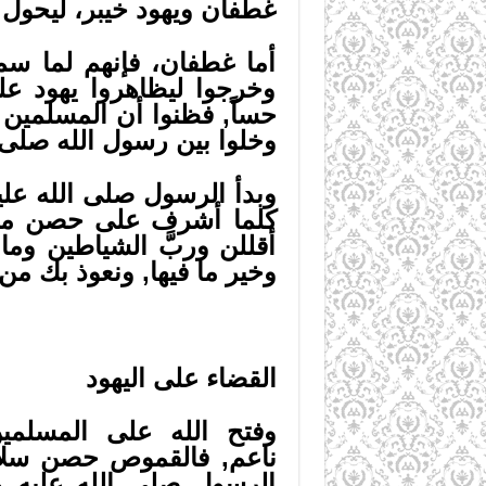
غطفان ويهود خيبر، ليحول 
أما غطفان، فإنهم لما سم
وخرجوا ليظاهروا يهود عل
حساً, فظنوا أن المسلمين ق
وخلوا بين رسول الله صلى ا
وبدأ الرسول صلى الله علي
كلما أشرف على حصن من ح
أقللن وربَّ الشياطين وما 
وخير ما فيها, ونعوذ بك من 
القضاء على اليهود
وفتح الله على المسلمي
ناعم, فالقموص حصن سلاّ
الرسول صلى الله عليه وس