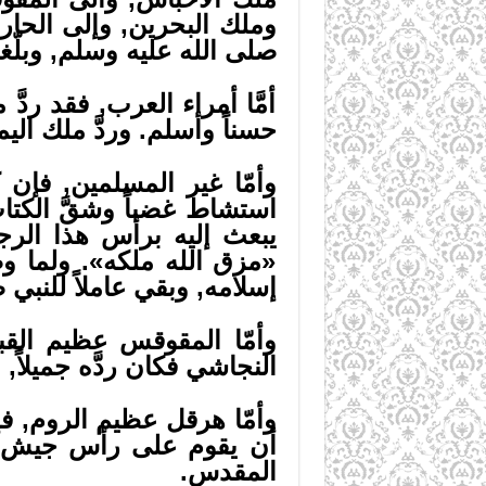
وملك البحرين, وإلى الحار
صلى الله عليه وسلم, وبلّغ
أمَّا أمراء العرب, فقد ردَّ 
حسناً وأسلم. وردَّ ملك الي
وأمّا غير المسلمين, فإن 
استشاط غضباً وشقَّ الكتا
يبعث إليه برأس هذا الرجل
«مزق الله ملكه». ولما و
إسلامه, وبقي عاملاً للنبي
وأمّا المقوقس عظيم القبط,
النجاشي فكان ردَّه جميلاً, 
وأمّا هرقل عظيم الروم, فإن
أن يقوم على رأس جيش لمعا
المقدس.