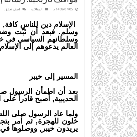
1408/07/05م
المقالات
اضف تعليق
الإسلام دين للناس كافة,
وسلم. فبعد أن ثبّت وضعه
وسلطانهم السياسي في خيب
العالم يدعوهم إلى الإسلا
المسير إلى خيبر
بعد أن اطمأن الرسول صلى
الحديبية, أصبح قادراً على
ولما عاد الرسول صلى الله 
خلون للهجرة, ثم أمر بت
يريدون خيبر, ووصلوها في ثل