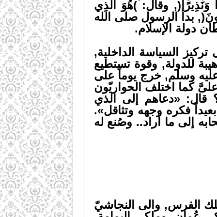
رًا وَنَذِيرًا(, وقال: )هُوَ الَّذِي
لْمُشْرِكُونَ(, بدأ الرسول صلى الله
ان دولة الإسلام.
 تركيز السياسة الداخلية,
 هيبة للدولة, وقوة تستطيع
عليه وسلم, خرج يوماً على
علىَّ كما اختلف الحواريّون
 قال: «دعاهم إلى الذي
بعيداً فكره وجهه وتثاقل».
ه إلى ما أراد.. وصُنع له
ك الفرس, والى النجاشيّ
 عُمان, وملكي اليمامة,