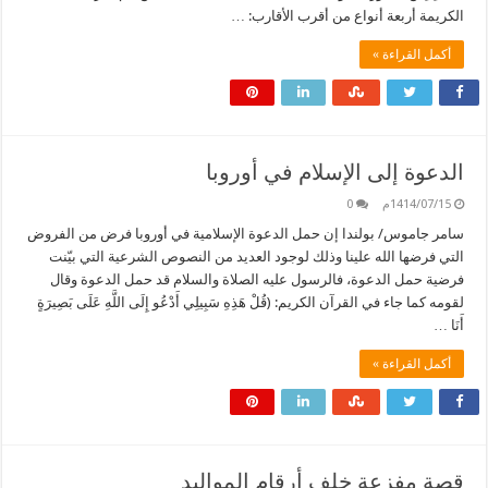
الكريمة أربعة أنواع من أقرب الأقارب: …
أكمل القراءة »
الدعوة إلى الإسلام في أوروبا
1414/07/15م
0
سامر جاموس/ بولندا إن حمل الدعوة الإسلامية في أوروبا فرض من الفروض
التي فرضها الله علينا وذلك لوجود العديد من النصوص الشرعية التي بيّنت
فرضية حمل الدعوة، فالرسول عليه الصلاة والسلام قد حمل الدعوة وقال
لقومه كما جاء في القرآن الكريم: (قُلْ هَذِهِ سَبِيلِي أَدْعُو إِلَى اللَّهِ عَلَى بَصِيرَةٍ
أَنَا …
أكمل القراءة »
قصة مفزعة خلف أرقام المواليد