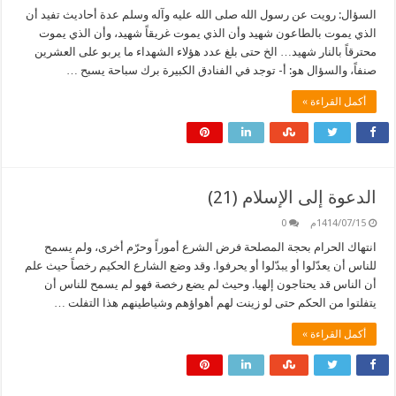
السؤال: رويت عن رسول الله صلى الله عليه وآله وسلم عدة أحاديث تفيد أن
الذي يموت بالطاعون شهيد وأن الذي يموت غريقاً شهيد، وأن الذي يموت
محترقاً بالنار شهيد… الخ حتى بلغ عدد هؤلاء الشهداء ما يربو على العشرين
صنفاً، والسؤال هو: أ- توجد في الفنادق الكبيرة برك سباحة يسبح …
أكمل القراءة »
الدعوة إلى الإسلام (21)
1414/07/15م
0
انتهاك الحرام بحجة المصلحة فرض الشرع أموراً وحرّم أخرى، ولم يسمح
للناس أن يعدّلوا أو يبدّلوا أو يحرفوا. وقد وضع الشارع الحكيم رخصاً حيث علم
أن الناس قد يحتاجون إلهيا. وحيث لم يضع رخصة فهو لم يسمح للناس أن
يتفلتوا من الحكم حتى لو زينت لهم أهواؤهم وشياطينهم هذا التفلت …
أكمل القراءة »