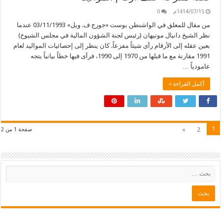
1414/07/15م
0
من مقال للمعلق في الواشنطن بوست «جورج ف. ويل» 03/11/1993 عندما
نظر الشيخ دانيال مونيهان (رئيس لجنة الشؤون المالية في مجلس الشيوخ)
بعين عقله إلى الأرقام رأى شيئاً مفزعاً. كان ينظر إلى إحصائيات المواليد لعام
1991 مقارنة مع ما قبلها من 1970 إلى 1990، فرأى فيها خطاً بيانياً يتجه
عامودياً …
أكمل القراءة »
1
»
2
صفحة 1 من 2