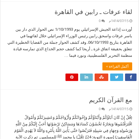
لقاء عرفات ـ رابين في القاهرة
1414/07/15م
0
أوردت إذاعة الجيش الإسرائيلي يوم 1/10/1993 نص الحوار الذي دار بين
ياسر عرفات واسحق رابين رئيس الوزراء الإسرائيلي خلال لقائهما في
القاهرة بتاريخ 06/10/1993. وقد كشف الحوار جملة من القضايا الخطيرة التي
تتعلق بحقيقة اتفاق غزة ـ أريحا كما كشف حجم الخداع الذي تمارسه قيادة
منظمة التحرير الفلسطينية، ونورد فيما …
أكمل القراءة »
مع القرآن الكريم
1414/07/15م
0
(قُلْ إِنْ كَانَ آبَاؤُكُمْ وَأَبْنَاؤُكُمْ وَإِخْوَانُكُمْ وَأَزْوَاجُكُمْ وَعَشِيرَتُكُمْ وَأَمْوَالٌ
اقْتَرَفْتُمُوهَا وَتِجَارَةٌ تَخْشَوْنَ كَسَادَهَا وَمَسَاكِنُ تَرْضَوْنَهَا أَحَبَّ إِلَيْكُمْ مِنْ اللَّهِ
وَرَسُولِهِ وَجِهَادٍ فِي سَبِيلِهِ فَتَرَبَّصُوا حَتَّى يَأْتِيَ اللَّهُ بِأَمْرِهِ وَاللَّهُ لاَ يَهْدِي الْقَوْمَ
الْفَاسِقِينَ) [سورة التوبة: 24]. (قُلْ) يا محمد ﷺ للمسلمين. ثم ذكرت الآية