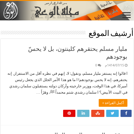
أرشيف الموقع
مليار مسلم يحتقرهم كلينتون، بل لا يحسّ
بوجودهم
1414/07/15م
0
l قالوا إنه يستفز مليار مسلم، ونقول: لا، إنهم في نظره أقل من الاستفزاز. إنه
يحتقرهم، إنه لا يحس بوجودهم! l ما هو هذا الأمر الجلل الذي يجعل رئيس
أميركا، في هذا الوقت، ووزير خارجيته وأركان دولته يستقبلون سلمان رشدي
في البيت الأبيض؟ l سلمان رشدي شتم محمداً ﷺ، وهَزَأَ …
أكمل القراءة »