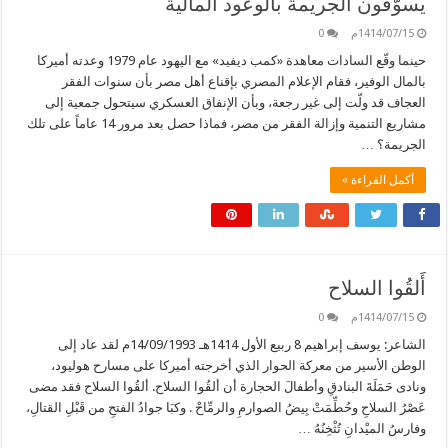
يسوّقون الجريمة بالوعود المالية
1414/07/15م
0
حينما وقّع السادات معاهدة «كمب ديفيد» مع اليهود عام 1979 وعدته أميركا
بالمال الوفير، فقام الإعلام المصري بإقناع أهل مصر بأن سنوات الفقر
العجاف قد ولّت إلى غير رجعة، وبأن الإنفاق العسكري سيتحول جمعية إلى
مشاريع التنمية وإزالة الفقر من مصر، فماذا حصل بعد مرور 14 عاماً على تلك
الجريمة؟ …
أكمل القراءة »
أَلقُوا السلاح
1414/07/15م
0
الشاعر: يوسف إبراهيم 8 ربيع الأول 1414هـ 14/09/1993م لقد عاد إلى
الوطن الأسير من معركة الحوار الذي أخرجته أميركا على مسارح هوليود،
ونادى حَمَلَةَ البنادقِ وأطفالَ الحجارة أن ألقُوا السلاح. ألقُوا السلاح فقد مضى
عَصْرُ السلاحِ وحُطِّمَتْ بِيضُ الصوارمِ والرمِّاحْ . وكبَا جوادُ الفتحِ من قَبْلِ القتالِ،
وفارسُ الميْدانِ تُثْخِنُهُ …