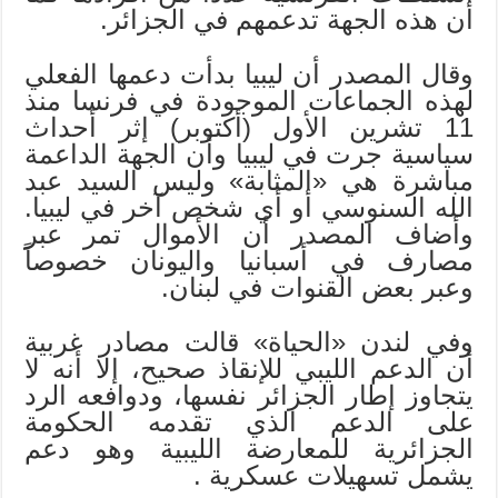
أن هذه الجهة تدعمهم في الجزائر.
وقال المصدر أن ليبيا بدأت دعمها الفعلي
لهذه الجماعات الموجودة في فرنسا منذ
11 تشرين الأول (أكتوبر) إثر أحداث
سياسية جرت في ليبيا وأن الجهة الداعمة
مباشرة هي «المثابة» وليس السيد عبد
الله السنوسي أو أي شخص آخر في ليبيا.
وأضاف المصدر أن الأموال تمر عبر
مصارف في أسبانيا واليونان خصوصاً
وعبر بعض القنوات في لبنان.
وفي لندن «الحياة» قالت مصادر غربية
أن الدعم الليبي للإنقاذ صحيح، إلا أنه لا
يتجاوز إطار الجزائر نفسها، ودوافعه الرد
على الدعم الذي تقدمه الحكومة
الجزائرية للمعارضة الليبية وهو دعم
يشمل تسهيلات عسكرية .