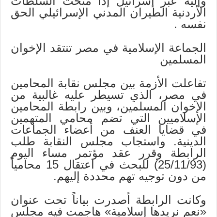
وإليه عبر إسرائيل إذا منحت السلطات
الأردنية الطيران المدني الإسرائيلي الحق
نفسه .
الجماعة الإسلامية في مصر تنتقد الإخوان
المسلمين
تفاعلت الأزمة بين مجلس نقابة المحامين
في مصر، الذي تسيطر عليه غالبية من
الإخوان المسلمين، وبين رابطة المحامين
الإسلاميين التي تضم محامي المتهمين
في قضايا العنف من أعضاء الجماعات
الدينية. واستجاب مجلس النقابة طلب
الرابطة وقرر عقد مؤتمر مساء اليوم
(25/11/93) للبحث في اعتقال 15 محامياً
من دون توجيه تهم محددة إليهم.
وكانت الرابطة أصدرت بياناً تحت عنوان
«نعم نريدها إسلامية» هاجمت فيه مجلس