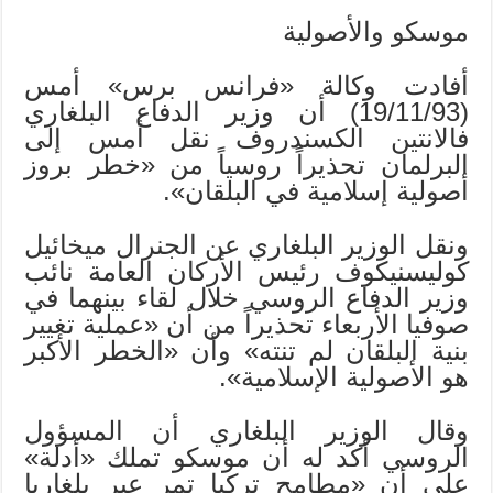
موسكو والأصولية
أفادت وكالة «فرانس برس» أمس
(19/11/93) أن وزير الدفاع البلغاري
فالانتين الكسندروف نقل أمس إلى
البرلمان تحذيراً روسياً من «خطر بروز
أصولية إسلامية في البلقان».
ونقل الوزير البلغاري عن الجنرال ميخائيل
كوليسنيكوف رئيس الأركان العامة نائب
وزير الدفاع الروسي خلال لقاء بينهما في
صوفيا الأربعاء تحذيراً من أن «عملية تغيير
بنية البلقان لم تنته» وأن «الخطر الأكبر
هو الأصولية الإسلامية».
وقال الوزير البلغاري أن المسؤول
الروسي أكد له أن موسكو تملك «أدلة»
على أن «مطامح تركيا تمر عبر بلغاريا