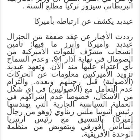
البريطاني سيزور تركيا مطلع السنة .
عيديد يكشف عن ارتباطه بأميركا
رددت الأخبار عن عقد صفقة بين الجنرال
عيديد وأميركا وأبرز ما فيها: تأمين
انسحاب مشرّف للقوات الأميركية من
الصومال في نهاية آذار 94، وعدم السماح
بأي اعتداء عليها منذ الآن. وتعهد عيديد
تزويد الأميركيين معلومات عن الحركات
(الأصولية) قبل رحيلهم وبعده. والتزام
عدم التعامل مع (الأصوليين) في أي شكل
من الأشكال، خصوصاً عدم إشراكهم في
العملية السياسية الجارية التي يهندسها
رئيس أثيوبيا ملس زيناوي (وهو من رجال
أميركا) بالتنسيق مع رئيس أرتيريا
أساياس أفورقي وبتفويض من منظمة
الوحدة الأفريقية.