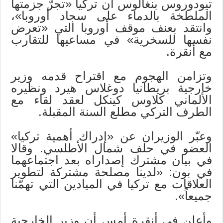
تيودوروس بنغالوس أن تركيا «تجرّ جزمتها
الملطخة بالدماء على سجاد أوروبا»،
وانتقد بعنف موقف أوروبا التي «تعرض
نفسها للسخرية» في مساعيها للتقارب
مع أنقرة.
وتزامن الهجوم مع اقتراح قدمه وزير
خارجية بريطانيا دوغلاس هيرد ونظيره
الألماني كلاوس كينكل لعقد لقاء مع
الطرف التركي مطلع السنة المقبلة.
وعبّر الوزيران عن «إدراك أهمية تركيا»
العضو في حلف شمال الأطلسي. وقالا
في بيان مشترك إصداراه بعد اجتماعهما
في بون: «لدينا مصلحة مشتركة لتطوير
العلاقات مع تركيا في الميادين التي تهمّنا
جميعاً».
وأعلن في أنقرة أمس أن وزير الخارجية