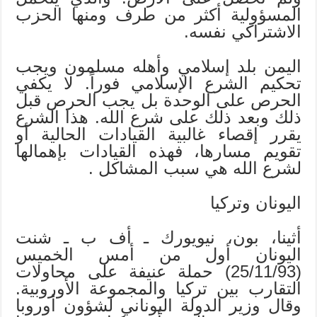
المسؤولية أكثر من طرف ومنها الحزب
الاشتراكي نفسه.
اليمن بلد إسلامي وأهله مسلمون ويجب
تحكيم الشرع الإسلامي فوراً. لا يكفي
الحرص على الوحدة بل يجب الحرص قبل
ذلك وبعد ذلك على شرع الله. هذا الشرع
يقرر إقصاء غالبية القيادات الحالية أو
تقويم مسارها، فهذه القيادات بإهمالها
لشرع الله هي سبب المشاكل .
اليونان وتركيا
أثينا، بون، نيويورك ـ أف ب ـ شنت
اليونان أول من أمس الخميس
(25/11/93) حملة عنيفة على محاولات
التقارب بين تركيا والمجموعة الأوروبية.
وقال وزير الدولة اليوناني لشؤون أوروبا