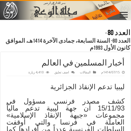
العدد 80
-
العدد 80- السنة السابعة، جمادى الآخرة 1414هـ، الموافق
كانون الأول 1993م
أخبار المسلمين في العالم
1414/07/15م
المقالات
اضف تعليق
4,410 زيارة
ليبيا تدعم الإنقاذ الجزائرية
كشف مصدر فرنسي مسؤول في
15/11/93 أن جهة ليبية تدعم مالياً
مجموعات «جبهة الإنقاذ الإسلامية»
العاملة في فرنسا والتي أوقفت
السلطات الفرنسية عدداً من أفرادها كما