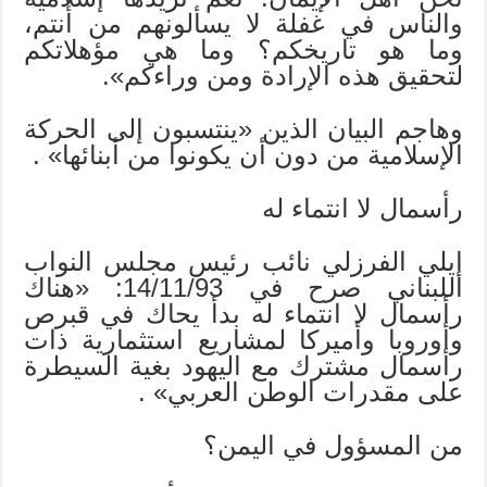
والناس في غفلة لا يسألونهم من أنتم،
وما هو تاريخكم؟ وما هي مؤهلاتكم
لتحقيق هذه الإرادة ومن وراءكم».
وهاجم البيان الذين «ينتسبون إلى الحركة
الإسلامية من دون أن يكونوا من أبنائها» .
رأسمال لا انتماء له
إيلي الفرزلي نائب رئيس مجلس النواب
اللبناني صرح في 14/11/93: «هناك
رأسمال لا انتماء له بدأ يحاك في قبرص
وأوروبا وأميركا لمشاريع استثمارية ذات
رأسمال مشترك مع اليهود بغية السيطرة
على مقدرات الوطن العربي» .
من المسؤول في اليمن؟