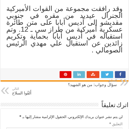
وقد رافقت مجموعة من القوات الأميركية
الجنرال عيديد من مقره في جنوبي
مقديشو إلى أديس أبابا على متن طائرة
عسكرية أميركية من طراز سي ـ 12. وتم
استقباله في أديس أبابا بحماية وتكريم
زائدين عن استقبال علي مهدي الرئيس
الصومالي .
السابق
سؤال وجواب: من هو الشهيد؟
التالي
أَلقُوا السلاح
اترك تعليقاً
لن يتم نشر عنوان بريدك الإلكتروني.
الحقول الإلزامية مشار إليها بـ
*
التعليق
*