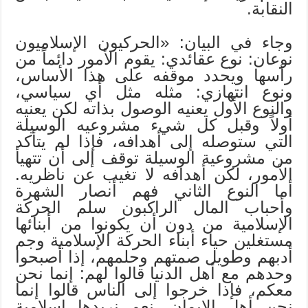
النقابة.
وجاء في البيان: «الحركيون الإسلاميون
نوعان: نوع عقائدي: يقوم الأمور دائماً من
رأسها ويحدد موقفه على هذا الأساس،
ونوع انتهازي: مثله مثل أي سياسي،
والنوع الأول يعنيه الوصول بذاته لكن يعنيه
أولاً وقبل كل شيء مشروعيه الوسيلة
التي ستوصله إلى أهدافه، فإذا لم يتأكد
من مشروعية الوسيلة توقف إلى أن تتهيأ
الأمور، لكن أهدافه لا تغيب عن ناظريه.
أما النوع الثاني فهم أنصار الشهرة
وأحباب المال الراكبون سلم الحركة
الإسلامية من دون أن يكونوا من أبنائها
مستغلين حياء أبناء الحركة الإسلامية وجم
أدبهم وطويل صمتهم وحلمهم، إذا أصبحوا
وحدهم مع أهل الدنيا قالوا لهم: إنما نحن
معكم، فإذا خرجوا إلى الناس قالوا إنما
نحن أهل الإيمان. نعم نريدها إسلامية