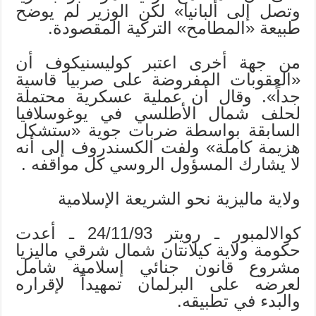
وتصل إلى ألبانيا» لكن الوزير لم يوضح
طبيعة «المطامح» التركية المقصودة.
من جهة أخرى اعتبر كوليسنيكوف أن
«العقوبات المفروضة على صربيا قاسية
جداً». وقال أن عملية عسكرية محتملة
لحلف شمال الأطلسي في يوغوسلافيا
السابقة بواسطة ضربات جوية «ستشكل
هزيمة كاملة» ولفت الكسندروف إلى أنه
لا يشارك المسؤول الروسي كل مواقفه .
ولاية ماليزية نحو الشريعة الإسلامية
كوالالمبور ـ رويتر 24/11/93 ـ أعدت
حكومة ولاية كيلانتان شمال شرقي ماليزيا
مشروع قانون جنائي إسلامية شامل
لعرضه على البرلمان تمهيداً لإقراره
والبدء في تطبيقه.