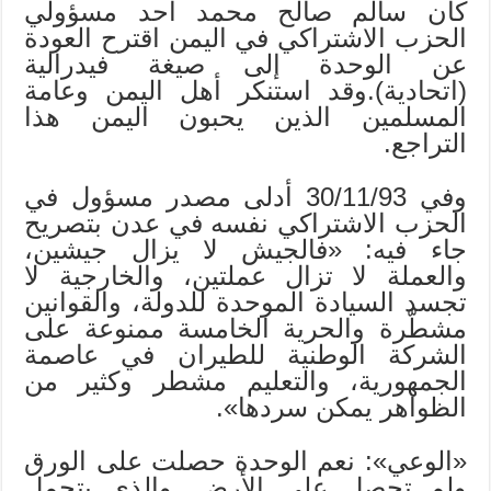
كان سالم صالح محمد أحد مسؤولي
الحزب الاشتراكي في اليمن اقترح العودة
عن الوحدة إلى صيغة فيدرالية
(اتحادية).وقد استنكر أهل اليمن وعامة
المسلمين الذين يحبون اليمن هذا
التراجع.
وفي 30/11/93 أدلى مصدر مسؤول في
الحزب الاشتراكي نفسه في عدن بتصريح
جاء فيه: «فالجيش لا يزال جيشين،
والعملة لا تزال عملتين، والخارجية لا
تجسد السيادة الموحدة للدولة، والقوانين
مشطّرة والحرية الخامسة ممنوعة على
الشركة الوطنية للطيران في عاصمة
الجمهورية، والتعليم مشطر وكثير من
الظواهر يمكن سردها».
«الوعي»: نعم الوحدة حصلت على الورق
ولم تحصل على الأرض. والذي يتحمل