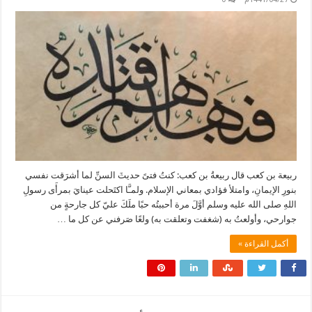
ربيعة بن كعب قال ربيعةُ بن كعب: كنتُ فتىً حديثَ السنِّ لما أشرَقت نفسي
بنورِ الإيمانِ، وامتلأ فؤادي بمعاني الإسلام. ولمـَّا اكتَحلت عينايَ بمرأَى رسولِ
اللهِ صلى الله عليه وسلم أوَّلَ مرة أحببتُه حبًا ملَكَ عليّ كل جارحةٍ من
جوارحي، وأولعتُ به (شغفت وتعلقت به) ولعًا صَرفني عن كل ما …
أكمل القراءة »