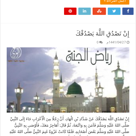
أكمل القراءة »
إِنْ تَصْدُقِ اللَّهَ يَصْدُقْكَ
1441/04/27م
0
إِنْ تَصْدُقِ اللَّهَ يَصْدُقْكَ عَنْ شَدَّادِ بْنِ الْهَادِ، أَنَّ رَجُلًا مِنَ الْأَعْرَابِ جَاءَ إِلَى النَّبِيِّ
صَلَّى اللهُ عَلَيْهِ وَسَلَّمَ فَآمَنَ بِهِ وَاتَّبَعَهُ، ثُمَّ قَالَ: أُهَاجِرُ مَعَكَ، فَأَوْصَى بِهِ النَّبِيُّ
صَلَّى اللهُ عَلَيْهِ وَسَلَّمَ بَعْضَ أَصْحَابِهِ. فَلَمَّا كَانَتْ غَزْوَةٌ غَنِمَ النَّبِيُّ صَلَّى اللهُ عَلَيْهِ