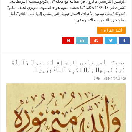
الرئيس الفرنسي ماكرون في مقابلة مع مجلة “ذا إيكونوميست” البريطانية،
نُشرت في 07/11/2019م: “ما نعيشه اليوم هو حالة موت سريري لحلف الناتو”
مُضيفًا: “يجب توضيح الأهداف الاستراتيجية التي يسعى إليها حلف الناتو”. أما
بما يتعلق بالتطورات الأخيرة في …
أكمل القراءة »
حسبك بأمر يأبى الله إلا أن يتم ﴿ وَٱللَّهُ
مُتِمُّ نُورِهِۦ وَلَوۡ كَرِهَ ٱلۡكَٰفِرُونَ ﴾
1441/04/27م
0