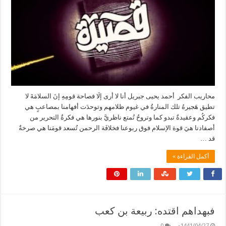
محاريب الفكر أحمد يحيى جبريل أنا لا أرى إلَا فصاحة قومِهِ إنَ السلامَةَ لا
تطيق هَجيرهُ تلك المنارةُ في غيوم ظلامهم وتوحدَت أفهامنا بمصاعبٍ هي
فكركُم وعقيدةٌ تبدو كما وتروحُ تُمتع ناظريَّ بنورها هي فكرةُ التحرير من
أصفادنا هيَ قوة الإسلام فوق ربوعنا فخلافَة الرحمن تُسعد قومَنا هي صرخةٌ
قد …
أكمل القراءة »
فبهداهم اقتده: ربيعة بن كعب
1441/04/27م
0