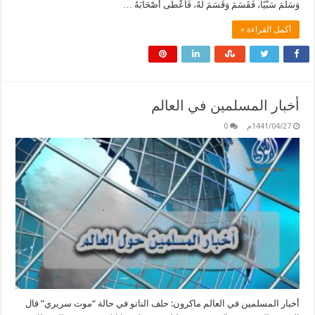
وَسَلَّمَ سَبْيًا، فَقَسَمَ وَقَسَمَ لَهُ، فَأَعْطَى أَصْحَابَهُ …
أكمل القراءة »
أخبار المسلمين في العالم
1441/04/27م
0
أخبار المسلمين في العالم ماكرون: حلف الناتو في حالة “موت سريري” قال