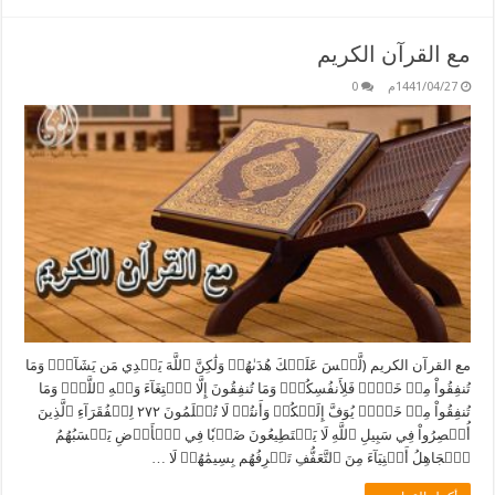
مع القرآن الكريم
1441/04/27م
0
مع القرآن الكريم (لَّيۡسَ عَلَيۡكَ هُدَىٰهُمۡ وَلَٰكِنَّ ٱللَّهَ يَهۡدِي مَن يَشَآءُۗ وَمَا
تُنفِقُواْ مِنۡ خَيۡرٖ فَلِأَنفُسِكُمۡۚ وَمَا تُنفِقُونَ إِلَّا ٱبۡتِغَآءَ وَجۡهِ ٱللَّهِۚ وَمَا
تُنفِقُواْ مِنۡ خَيۡرٖ يُوَفَّ إِلَيۡكُمۡ وَأَنتُمۡ لَا تُظۡلَمُونَ ٢٧٢ لِلۡفُقَرَآءِ ٱلَّذِينَ
أُحۡصِرُواْ فِي سَبِيلِ ٱللَّهِ لَا يَسۡتَطِيعُونَ ضَرۡبٗا فِي ٱلۡأَرۡضِ يَحۡسَبُهُمُ
ٱلۡجَاهِلُ أَغۡنِيَآءَ مِنَ ٱلتَّعَفُّفِ تَعۡرِفُهُم بِسِيمَٰهُمۡ لَا …