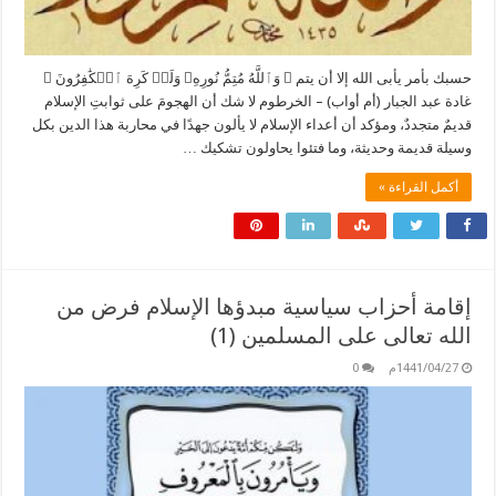
حسبك بأمر يأبى الله إلا أن يتم ﴿ وَٱللَّهُ مُتِمُّ نُورِهِۦ وَلَوۡ كَرِهَ ٱلۡكَٰفِرُونَ ﴾
غادة عبد الجبار (أم أواب) – الخرطوم لا شك أن الهجومَ على ثوابتِ الإسلام
قديمٌ متجددٌ، ومؤكد أن أعداء الإسلام لا يألون جهدًا في محاربة هذا الدين بكل
وسيلة قديمة وحديثة، وما فتئوا يحاولون تشكيك …
أكمل القراءة »
إقامة أحزاب سياسية مبدؤها الإسلام فرض من
الله تعالى على المسلمين (1)
1441/04/27م
0