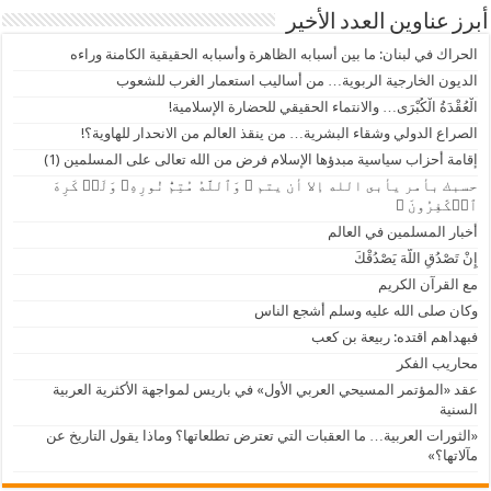
أبرز عناوين العدد الأخير
الحراك في لبنان: ما بين أسبابه الظاهرة وأسبابه الحقيقية الكامنة وراءه
الديون الخارجية الربوية… من أساليب استعمار الغرب للشعوب
الْعُقْدَةُ الْكُبْرَى… والانتماء الحقيقي للحضارة الإسلامية!
الصراع الدولي وشقاء البشرية… من ينقذ العالم من الانحدار للهاوية؟!
إقامة أحزاب سياسية مبدؤها الإسلام فرض من الله تعالى على المسلمين (1)
حسبك بأمر يأبى الله إلا أن يتم ﴿ وَٱللَّهُ مُتِمُّ نُورِهِۦ وَلَوۡ كَرِهَ
ٱلۡكَٰفِرُونَ ﴾
أخبار المسلمين في العالم
إِنْ تَصْدُقِ اللَّهَ يَصْدُقْكَ
مع القرآن الكريم
وكان صلى الله عليه وسلم أشجع الناس
فبهداهم اقتده: ربيعة بن كعب
محاريب الفكر
عقد «المؤتمر المسيحي العربي الأول» في باريس لمواجهة الأكثرية العربية
السنية
«الثورات العربية… ما العقبات التي تعترض تطلعاتها؟ وماذا يقول التاريخ عن
مآلاتها؟»