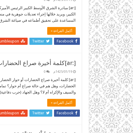
[:ar] مبادرة الشرق الأوسط الكبير الرئيس الأ
الكبير، ويريد خلالها إجراء تعديلات جوهرية في
المساعدة على تحقيق أطماعه في صياغة الشرق ا
أكمل القراءة »
tumbleupon
Twitter
Facebook
[:ar]كلمة أخيرة صراع الحضارات أو حوار الحضارات؟[:]
1425/01/19م
0
[:ar] كلمة أخيرة صراع الحضارات أو حوار الحضا
الحضارات، وهل هم في حالة صراع أم حوار؟ تماماً ك
والسيف والإكراه أم لا؟ وهل الجهاد (حرب دفاعية
أكمل القراءة »
tumbleupon
Twitter
Facebook