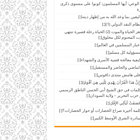
الوعي: أيها المسلمون: كونوا على مستوى ذكرى
ة
[:ar]لغز الحياة والموت (2) الحياة رحلة قصيرة تنتهي
ت المحتوم لكل مخلوق[:]
ar]كلمات في حق الشيخ أبي الحسن الناطق الرسمي
حزب التحرير – ولاية السودان[:]