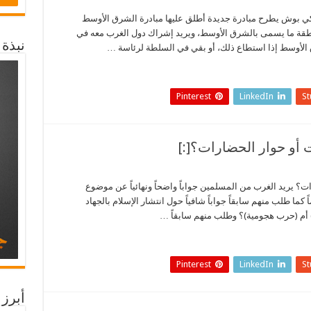
ميركي بوش يطرح مبادرة جديدة أطلق عليها مبادرة الشرق الأوسط
 منطقة ما يسمى بالشرق الأوسط، ويريد إشراك دول الغرب معه في
نبذة
لأوسط إذا استطاع ذلك، أو بقي في السلطة لرئاسة …
Pinterest
LinkedIn
S
رات؟ يريد الغرب من المسلمين جواباً واضحاً ونهائياً عن موضوع
ما طلب منهم سابقاً جواباً شافياً حول انتشار الإسلام بالجهاد
) أم (حرب هجومية)؟ وطلب منهم سابقاً …
Pinterest
LinkedIn
S
أبرز 