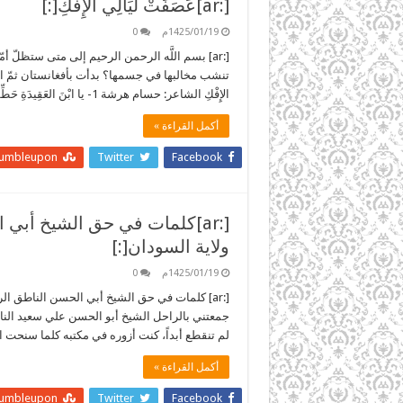
[:ar]عَصَفَتْ لَيَاْلِي الإِفْكِ[:]
1425/01/19م
0
[:ar] بسم اللَّه الرحمن الرحيم إلى متى ستظلّ 
تنشب مخالبها في جسمها؟ بدأت بأفغانستان ثمّ العرا
الإِفْكِ الشاعر: حسام هرشة 1- يا ابْنَ العَقِيدَةِ حَطِّم الأَغْلالا 2- أَسْرِجْ إِبَاءَكَ لِلفِدَاءِ فَقَدْ بَغَتْ …
أكمل القراءة »
tumbleupon
Twitter
Facebook
[:ar]كلمات في حق الشيخ أب
ولاية السودان[:]
1425/01/19م
0
[:ar] كلمات في حق الشيخ أبي الحسن الناطق 
جمعتني بالراحل الشيخ أبو الحسن علي سعيد الناط
لم تنقطع أبداً، كنت أزوره في مكتبه كلما سنحت
أكمل القراءة »
tumbleupon
Twitter
Facebook