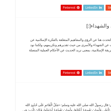
Pinterest
LinkedIn
S
د التحدث هنا عن الرؤى والمفاهيم المتعلقة بالفكرة الإسلامية عن
يث عن الشهداء والأسرى من حيث تقديرهم وتكريمهم، ولكننا نود
قة الإسلامية، بمعنى نريد الحديث عن الأحكام العملية المتصلة
Pinterest
LinkedIn
S
ل: قال رسولُ الله صلى الله عليه وسلم: ‹‹مَثَلُ الْقَائمِ عَلَى حُدُودِ الله
ْبَحْرِ، فَأَصَابَ بَعْضِهُمْ أَعْلاَهَا، وَأَصَابَ بَعْضُهُمْ أَسْفَلَهَا، فَكَانَ الّذِينَ في