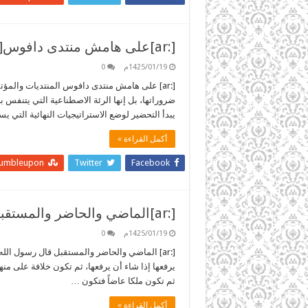
[:ar]على هامش منتدى دافوس[:]
1425/01/19م
0
[:ar] على هامش منتدى دافوس المنتديات والم
ضروراتها، بل إنها الرئة الاصطناعية التي يتنفس به
يبدأ التحضير لوضع الاستراتيجيات النهائية التي 
أكمل القراءة »
tumbleupon
Twitter
Facebook
[:ar]الماضي والحاضر والمستقبل[:]
1425/01/19م
0
[:ar] الماضي والحاضر والمستقبل قال رسول الله
يرفعها إذا شاء أن يرفعها، ثم تكون خلافة على منها
ثم تكون ملكا عاضاً فتكون …
أكمل القراءة »