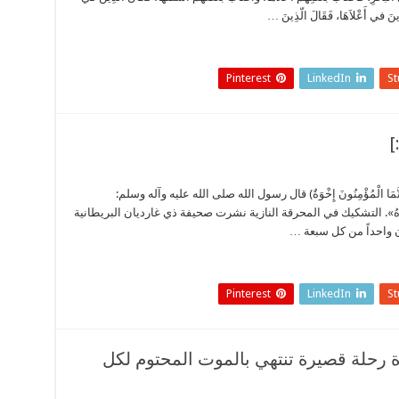
ذِينَ في أَعْلاَهَا، فَقَالَ الّذِينَ …
Pinterest
LinkedIn
S
َّمَا الْمُؤْمِنُونَ إِخْوَةٌ) قال رسول الله صلى الله عليه وآله وسلم:
يَحقرُهُ». التشكيك في المحرقة النازية نشرت صحيفة ذي غارديان البريطانية
ن واحداً من كل سبعة …
Pinterest
LinkedIn
S
الحياة والموت (2) الحياة رحلة قصيرة تنتهي بالموت المحتوم لكل