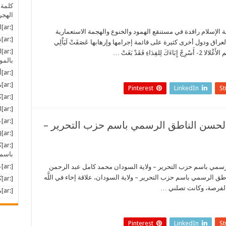
كلمة 
الهجر
[:ar]اليقين بما وعد الله به من إظهار دينه[:]
أمّة الإسلام راقدة في مستنقع الهمود والخنوع والهجمة الاستعمارية
[:ar]نظام النقد الدولي (1)[:]
ق ودول أخرى كثيرة على قائمة إجرامها وإرهابها عَصَفَتْ لَيَاْلِي
بالمو
[:ar]أخبار المسلمين في العالم[:]
[:ar]مسؤولية كل مسلم[:]
Pinterest
LinkedIn
S
[:ar]كيفية معالجة قضية الأسرى والشهداء[:]
[:ar]الماضي والحاضر والمستقبل[:]
[:ar]على هامش منتدى دافوس[:]
ي الحسن الناطق الرسمي باسم حزب التحرير –
[:ar](إِنَّ هَذَا الْقُرْآنَ يِهْدِي لِلَّتِي هِيَ أَقْوَمُ)[:]
[:
باسم 
[:ar]عَصَفَتْ لَيَاْلِي الإِفْكِ[:]
الرسمي باسم حزب التحرير – ولاية السودان محمد كامل عبد الرحمن
ق الرسمي باسم حزب التحرير – ولاية السودان، علاقة إخاء في اللَّه
[:ar]كلمة أخيرة صراع الحضارات أو حوار الحضارات؟[:]
 الفرصة، وكانت تصلني …
[:ar]مبادرة الشرق الأوسط الكبير[:]
Pinterest
LinkedIn
S