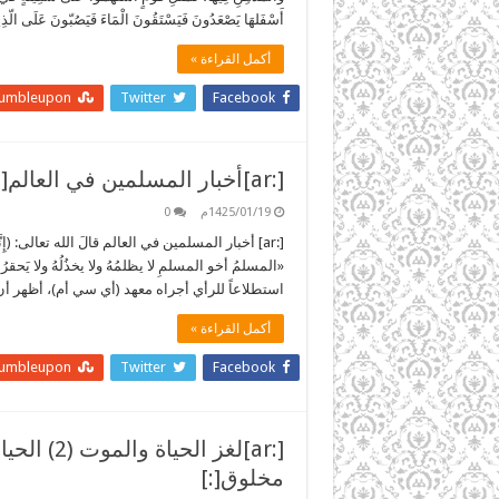
أَسْفَلهَا يَصْعَدُونَ فَيَسْتَقُونَ الْمَاءَ فَيَصُبّونَ عَلَى الّ
أكمل القراءة »
tumbleupon
Twitter
Facebook
[:ar]أخبار المسلمين في العالم[:]
1425/01/19م
0
[:ar] أخبار المسلمين في العالم قالَ الله تعالى: (إِن
«المسلمُ أخو المسلمِ لا يظلمُهُ ولا يخذُلُهُ ولا 
استطلاعاً للرأي أجراه معهد (أي سي أم)، أظهر أ
أكمل القراءة »
tumbleupon
Twitter
Facebook
[:ar]لغز 
مخلوق[:]