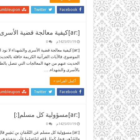
tumbleupon
Twitter
Facebook
[:ar]كيفية معالجة قضية الأسرى والشهداء[:]
1425/01/19م
0
[:ar] كيفية معالجة قضية الأسرى والشهداء لا نو
الموضوع، فالآيات القرآنية الكريمة حافلة بالحد
الحديث عنهم من جهة المعالجات التي تتصل بالطري
بالأسرى والشهداء. …
أكمل القراءة »
tumbleupon
Twitter
Facebook
[:ar]مسؤولية كل مسلم[:]
1425/01/19م
0
[:ar] مسؤولية كل مسلم عن النّعْمَانِ بنِ بَشِيرٍ قا
وَالمُدْهِنِ فِيهَا، كَمثَلِ قَوْمٍ اسْتَهَمُوا عَلَى سَفِينَةٍ في ال