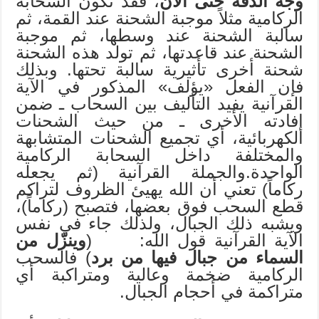
وجه الدقة حتى الآن
، فقد تكون السحابة
الركامية مثلاً موجبة الشحنة عند القمة، ثم
سالبة الشحنة عند وسطها، ثم موجبة
الشحنة عند قاعدتها، ثم تولد هذه الشحنة
شحنة أخرى تأثيرية سالبة تحتها. وبذلك
فإن الفعل «يؤلف» المذكور في الآية
القرآنية يفيد التأليف بين السحاب ـ ضمن
إفادته الأخرى ـ من حيث الشحنات
الكهربائية، أي تجميع الشحنات المتشابهة
والمختلفة داخل السحابة الركامية
الواحدة.والجملة القرآنية (ثم يجعله
ركاماً) تعني أن الله يهيئ الظروف لتراكم
قطع السحب فوق بعضها، فتصبح (ركاماً)،
ويشبه ذلك الجبال، ولذلك جاء في نفس
الآية القرآنية قول الله: (
وينزّل من
السماء من جبال فيها من برد
) فالسحب
الركامية ضخمة وعالية ومتراكبة أي
متراكمة في أحجام الجبال.