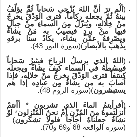
(
ألْم ترَ أنَّ اللهَ يُزْجي سَحاباً ثُمَّ يؤلّفُ
بينهُ ثُمّ يجعله ركاماً، فترى الوَدْقَ يخرجُ
منْ خِلالهِ، ويُنزّلُ مِنَ السماءِ منْ جبالٍ
فيها منْ بردٍ فيصيبُ به مَنْ يشاءُ
ويصْرِفهُ عمَّن يشاء، يكادُ سنا برقهِ
يذْهب بالأبصار
)(سورة النور 43).
(
اللهُ الذي يرسلُ الرياحَ فيثيرُ سَحاباً
فيبسُطُهُ في السماء كيفَ يشاءُ ويجعلُه
كِسَفاً فترى الوَدْقَ يخرجُ منْ خلالِه، فإذا
أصابَ به من يشاءُ مِن عبادِه إذا هم
يستبشرون
)(سورة الروم 48).
(
أفرأيتمُ الماءَ الذي تشربون
*
أأنتمْ
أنزلتموهُ مِنَ المُزْنِ أمْ نحنُ المُنْزِلون
*
لوْ
نشاءُ جعلناهُ أجاجاً فلولا تشكرون
)
(سورة الواقعة 68 و69 و70).