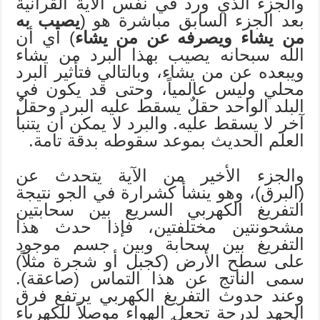
والجزء الذي ورد في نفس الآية القرآنية
بعد الجزء السابق مباشرة هو (
يصيب به
من يشاء ويصرفه عن من يشاء
) أي أن
الله سبحانه يصيب بهذا البرد من يشاء
ويبعده عن من يشاء، وبالتالي فتأثير البرد
محلي وليس عالمياً، وحتى قد يكون في
البلد الواحد حقلٌ يسقط عليه البرد وحقلٌ
آخر لا يسقط عليه. والبرد لا يمكن أن يتنبأ
العلم الحديث بموعد سقوطه بدقة تامة.
والجزء الأخير من الآية يتحدث عن
(البرق)، وهو ينشأ كشرارة في الجو نتيجة
التفريغ الكهربي السريع بين سحابتين
مشحونتين مختلفتين، فإذا حدث هذا
التفريغ بين سحابة وبين جسم موجود
على سطح الأرض (كجبل أو شجرة مثلاً)
سمى الناتج عن هذا التماس (صاعقة).
وعند حدوث التفريغ الكهربي يرتفع فرق
الجهد لدرجة تجعل الهواء موصلاً للكهرباء