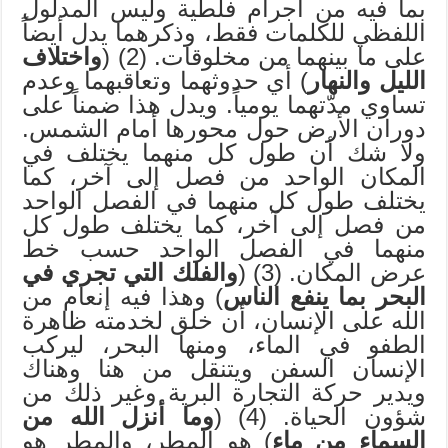
بما فيه من أجرام فلطية وليس المدلول
اللفظي للكلمات فقط، وذكرهما يدل أيضاً
على ما بينهما من مخلوقات. (2) (
واختلاف
الليل والنهار
) أي حدوثهما وتعاقبهما وعدم
تساوي مدّتهما يومياً. ويدل هذا ضمناً على
دوران الأرض حول محورها أمام الشمس.
ولا شك أن طول كل منهما يختلف في
المكان الواحد من فصل إلى آخر، كما
يختلف طول كل منهما في الفصل الواحد
من فصل إلى آخر، كما يختلف طول كل
منهما في الفصل الواحد حسب خط
عرض المكان. (3) (
والفلك التي تجري في
البحر بما ينفع الناس
) وهذا فيه إنعام من
الله على الإنسان، أن خلق لخدمته ظاهرة
الطفو في الماء، ومنها البحر، ليركب
الإنسان السفن ويتنقل من هنا وهناك
ويدير حركة التجارة البرية وغير ذلك من
شؤون الحياة. (4) (
وما أنزل الله من
السماء من ماء
) هو المطر، والمطر هو