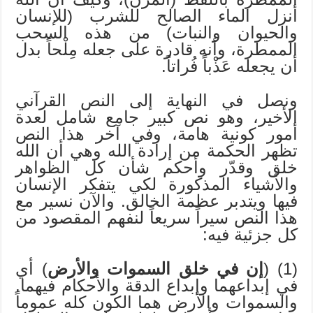
أنزل الماء الصالح للشرب (للإنسان
والحيوان والنبات) من هذه السحب
الممطرة، وأنه قادرة على جعله مِلْحاً بدل
أن يجعله عَذْباً فُراتاً.
ونصل في النهاية إلى النص القرآني
الأخير، وهو نص كبير جامع شامل لعدة
أمور كونية هامة، وفي آخر هذا النص
تظهر الحكمة من إرادة الله وهي أن الله
خلق وقدّر وأحكم شأن كل الظواهر
والأشياء المذكورة لكي يتفكر الإنسان
فيها ويتدبر عظمة الخالق. والآن نسير مع
هذا النص سيراً سريعاً لنفهم المقصود من
كل جزئية فيه:
(1) (
إن في خلق السموات والأرض
) أي
في إبداعهما وإبداع الدقة والأحكام فيهما.
والسموات والأرض هما الكون كله عموماً