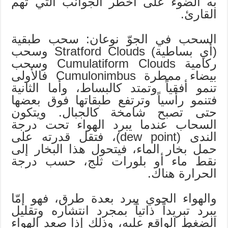
به الضوء على أخطر الجوانب التي تهم
القارئ.
السحب في الجوّ نوعان: سحب طبقية
(أي بساطية) Stratford Clouds وسحب
ركامية Cumulatiform Clouds وسحب
بيضاء ممطرة Cumulonimbus فالأولى
تنمو أفقياً وتمتد كالبساط، وأما الثانية
فتنمو رأسياً وترتفع طبقاتها فوق بعضها
حتى تصبح شامخة كالجبال. ويتكون
السحاب عندما يبرد الهواء تحت درجة
الندى (dew point)، فتقل قدرته على
حمل بخار الماء، فيتحول هذا البخار إلى
نقط ماء أو بلورات ثلج، حسب درجة
الحرارة هناك.
والهواء الجوي يبرد بعدة طرق، فهو إمّا
يبرد تبريداً ذاتياً بمجرد انتشاره وتقليل
الضغط الواقع عليه، وذلك إذا صعد الهواء