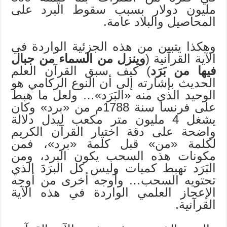
مليون دولار بسبب سقوط البرد على
المحاصيل والبلاد عامة.
وهكذا يتبين من هذه الجزئية الواردة في
الآية القرآنية (
وينزل من السماء من جبال
فيها من بَرَد
) كيف سبق القرآن العلم
الحديث بإشارته إلى أن النوع الركامي هو
الوحيد الذي منه «البَرَد»… ولعل ما هبط
على فرنسا سنة 1788م من «برد» وكان
يشغل 4 مليون متر مكعب ليدل دلالة
واضحة على دقة اختيار القرآن الكريم
لكلمة «من» قبل كلمة «برد»، فمن
مكونات هذه السحب يكون البرد، ومن
البَرَد تهبط كميات وليس كل البرَدَ الذي
تحتويه السحب… وأوجه أخرى من أوجه
الإعجاز العلمي الواردة في هذه الآية
القرآنية.