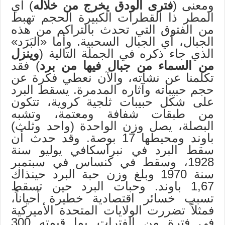
ومعنى (
فترى الودق يخرج من خلاله
) أي
المطر ذا القطرات الكبيرة الحجم تهبط
من الفتوق التي تحدث بالتراكم من هذه
الجبال، أي الجبال السحبية. وأما «البَرَد»
الذي جاء ذكره في الجملة التالية (
وينزل
من السماء من جبال فيها من برد
) فقد
تكلمنا عن نشأته، والآن نعطي فكرة عن
حجم حبيباته وآثاره المدمرة. يسقط البرد
على شكل حبيبات ثلجية كروية، تتكون
من طبقات شفافة ومعتمة، وتشبه
البصلة، يصل وزن الواحدة (واحد وثلث)
باوند ومحيطها 17 بوصة. وقد حدث أن
سقط البرد في نبراسكافي يوليو سنة
1928، وسقط في كنساس في سبتمبر
سنة 1970 وبلغ وزن حبة البرد حينذاك
1,67 باوند. وحبات البرد حين تسقط
تسبب خسائر اقتصادية خطيرة أحياناً،
فمثلاً تضررت الولايات المتحدة الأميركية
في فترة من الفترات بما قيمته 300