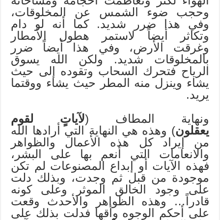
الهواء لكثر وتعاظمت أحجامه ومساحاته
وحجب ضوء الشمس عن المخلوقات،
وفي هذا ضرر شديد. كما أنه لو دام
وتكاثر أيضاً لاستمر هطول الأمطار
وغرقت الأرض، وفي هذا أيضاً ضرر
بالمخلوقات شديد. ولكن الله يسوق
الرياح فتحرك السحاب وتقوده إلى حيث
يشاء وينزل منه المطر حيث يشاء ووقتما
يريد.
ونهاية المطاف (
لآياتٍ لقوم
يعقلون
) وهذه هي النهاية التي أرادها الله
من إيراد كل هذه الأعمال والظواهر
والانعامات التي أنعم بها على البشر،
فهذه الآيات أو إبداع المصنوعات لم تكن
موجودة من قبل ثم وجدت، وبذلك دلت
على وجود الخالق الموثر وعلى كونه
قادراً… وهذه الظواهر والأحدث وقعت
على أحكم الوجوه وأقها فدلت بذلك على