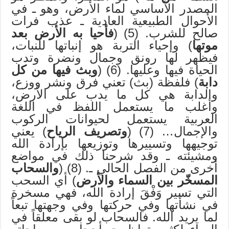
المصدر الأساسي لماء الأرض، وهو ـ في
الأحوال الطبيعية العادية ـ عذب فرات
صالح للشرب. (5) (
فأحيا به الأرض بعد
موتها
) وإحياء التربة هو إنباتها للنبات،
فيظهر لها رونق وجمال ونضرة وتدب
الحياة فيها وعليها. (6) (
وبث فيها من كل
دابة
) فلفظة (بث) تعني فرق ونشر ووزع،
والدابة هي كل ما يدب على الأرض،
وأغلب ما يستعمل اللفظ في اللغة
العربية يستعمل لحيوانات الركوب
والإجمال… (7) (
وتصريف الرياح
) يعني
توجيهها وتسييرها وتوزيعها بإرادة الله
ومشيئته ـ وقد شرحنا ذلك في مواضع
أخرى من الفصل الحالي ـ. (8) (
والسحاب
المسخّر بين السماء والأرض
) أي السحب
التي تسير وَفْقَ إرادة الله، فهي مسخرة
في نشأتها وفي حركتها وفي وجهتها تبعاً
لما يريد الله. فالسحاب لو بقى معلقاً في