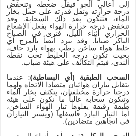
إلى أعالي الجو فيقل ضغطه وتنخفض
درجة حرارته وتقل قدرته على حمل بخار
الماء، فتتكون بعد ذلك السحابة. وقد
تنخفض درجة حرارة الهواء بفعل الإشعاع
الحراري أثناء الليل، فترى في الصباح
الباكر ضباباً. وقد يبرد أيضاً بالمزج أي
خلط هواء ساخن رطب بهواء بارد جاف،
بحيث تكون درجة الخليط تحت نقطة
الندى، فيتم التكاثف على هيئة ضباب.
السحب الطبقية (أي البساطية)
: عندما
يتقابل تياران هوائيان متضادا الاتجاه ولهما
درجتا حرارة مختلفتان، يتكثف بخار الماء
وتتكون سحابة غالباً ما تكون على هيئة
طبقة رقيقة يعلوها تيار الهواء الساخن،
أما التيار البارد فأسفلها (ويسير التياران
في اتجاهين متضادين).
السحب الركامية
: هي أهم أنواع السحب،