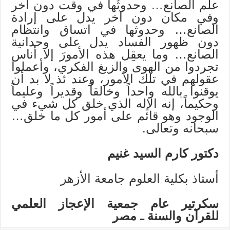
علم الصانع… وحدوثُها في وقت دون آخر
وفي مكان دون آخر يدل على إرادة
الصانع… وحدوثها في اتساق وانتظام
دون ظهور الفساد يدل على وحدانية
الصانع… وما يعقِل هذه الأمورَ إلا أناس
تجردوا من الهوى والزيغ الفكري، وأعملوا
عقولهم في تلك الأمور، وعند ئذ لا بد أن
يوقنوا بالله واحداً وخالقاً وقديراً وعليماً
وحكيماً، إنه الإله الذي خلق كل شيء في
الوجود وهو قائم على أمور كل ما خلق…
سبحانه وتعالى.
دكتور كارم السيد غنيم
أستاذ بكلية العلوم جامعة الأزهر
سكرتير عام جمعية الإعجاز العلمي
للقرآن والسنة ـ مصر