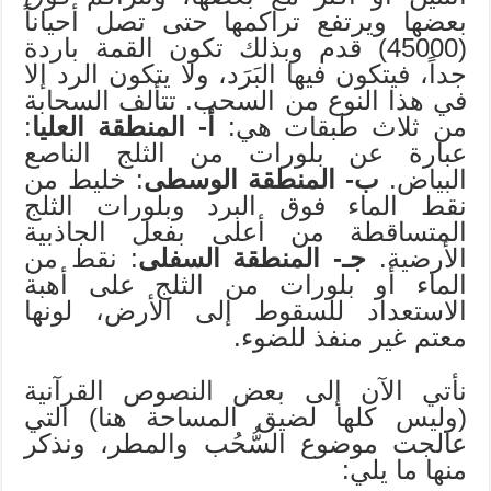
بعضها ويرتفع تراكمها حتى تصل أحياناً
(45000) قدم وبذلك تكون القمة باردة
جداً، فيتكون فيها البَرَد، ولا يتكون الرد إلا
في هذا النوع من السحب. تتألف السحابة
من ثلاث طبقات هي:
أ-
المنطقة العليا
:
عبارة عن بلورات من الثلج الناصع
البياض.
ب- المنطقة الوسطى
: خليط من
نقط الماء فوق البرد وبلورات الثلج
المتساقطة من أعلى بفعل الجاذبية
الأرضية.
جـ- المنطقة السفلى
: نقط من
الماء أو بلورات من الثلج على أهبة
الاستعداد للسقوط إلى الأرض، لونها
معتم غير منفذ للضوء.
نأتي الآن إلى بعض النصوص القرآنية
(وليس كلها لضيق المساحة هنا) التي
عالجت موضوع السُّحُب والمطر، ونذكر
منها ما يلي: