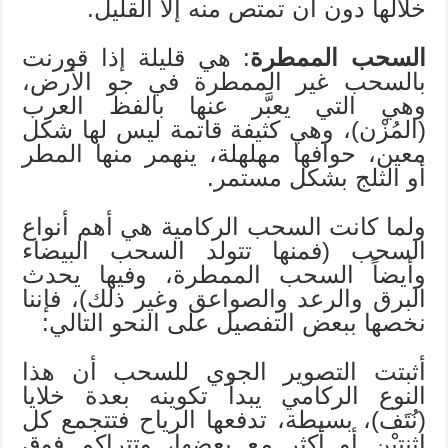
خلالها دون أن تمتص منه إلا القليل.
السحب الممطرة
: هي قليلة إذا قورنت
بالسحب غير الممطرة في جو الأرض،
وهي التي يعبَّر عنها بالفظ العرب
(المُزْن)، وهي كثيفة قاتمة ليس لها شكل
معين، حوافها مهلهلة، ينهمر منها المطر
أو الثلج بشكل مستمر.
ولما كانت السحب الركامية هي أهم أنواع
السحب (فمنها تتولد السحب البيضاء
وأيضاً السحب الممطرة، وفيها يحدث
البرق والرعد والصواعق وغير ذلك)، فإننا
نخصها ببعض التفصيل على النحو التالي:
أثبتت التصوير الجوي للسحب أن هذا
النوع الركامي يبدأ تكوينه بعدة خلايا
(نُتَف)، بسيطة، تدفعها الرياح فتتجمع كل
اثنتيْن أو أكثر مع بعضها، وتتراكم فوق