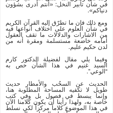
في شأن تأبير النخل: «أنتم أدرى بشؤون
دنياكم».
ومع ذلك فإن ما تطرّق إليه القرآن الكريم
في شأن العلوم على اختلاف أنواعها فيه
من الاشارات والدلالات ما تقف العقول
أمامه خاضعة مستسلمة ومقرة أنه من
لدن حكيم عليم.
وفيما يلي مقال لفضيلة الدكتور كارم
السيد غنيم في هذا الشأن خص به
“الوعي”.
الحديث عن السحُب والأمطار حديث
طويل لا تكفيه المساحة المطلوبة هنا،
وإنما يبسط في فصول بل وفي كتب
خاصة به، ولهذا رأينا أن يكون كلامنا الآن
في هذا الموضوع كلاماً مركزاً لكي نسلط