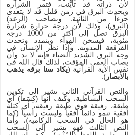
لأن ذراته قد تأيَّنت، فتمر الشرارة
ويحدث البرق في زمن قليل قد لا يتعدى
جزءاً من الثانية. ويصاحب (الرعد)
(البرق)، وذلك لأن درجة حرارة شرارة
البرق تصل إلى أكثر من 1000 درجة
مئوية، فيسخن الهواء ويتمدد وتحدث
الفرقعة المدوية. وإذا نظر الإنسان في
وجه البرق الشديد الضياء فإنه لا بد وأن
يصاب العمى المؤقت، لذلك قال الله في
نفس الآية القرآنية (
يكاد سنا برقه يذهب
بالأبصار
).
والنص القرآني الثاني يشير إلى تكوين
السحب البساطية، وكيف أنها (كِسَفاً) أي
طبقة، رقيقة فوق طبقة رقيقة، أي كتلة
أفقية تنمو دائماً أفقياً وليست رأسياً (كما
هو الحال في السحب الركامية)، وأما
النص الثالث فهو يشير إلى السحب
الممطرة باللفظ (المُزْن)، وكيف أن الله