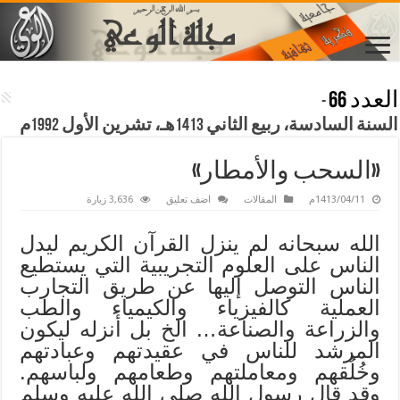
العدد 66
-
السنة السادسة، ربيع الثاني 1413هـ، تشرين الأول 1992م
«السحب والأمطار»
1413/04/11م
المقالات
اضف تعليق
3,636 زيارة
الله سبحانه لم ينزل القرآن الكريم ليدل
الناس على العلوم التجريبية التي يستطيع
الناس التوصل إليها عن طريق التجارب
العملية كالفيزياء والكيمياء والطب
والزراعة والصناعة… الخ بل أنزله ليكون
المرشد للناس في عقيدتهم وعبادتهم
وخُلُقهم ومعاملتهم وطعامهم ولباسهم.
وقد قال رسول الله صلى الله عليه وسلم