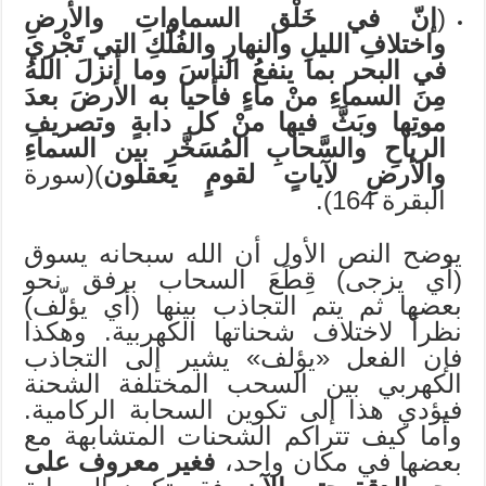
(
إنّ في خَلْق السماواتِ والأرضِ
واختلافِ الليلِ والنهارِ والفُلْكِ التي تَجْري
في البحر بما ينفعُ الناسَ وما أنزلَ اللهُ
مِنَ السماءِ منْ ماءٍ فأحيا به الأرضَ بعدَ
موتِها وبَثَّ فيها منْ كل دابةٍ وتصريفِ
الرياحِ والسَّحابِ المُسَخَّرِ بين السماءِ
والأرضِ لآياتٍ لقومٍ يعقلون
)(سورة
البقرة 164).
يوضح النص الأول أن الله سبحانه يسوق
(أي يزجى) قِطَعَ السحاب برفق نحو
بعضها ثم يتم التجاذب بينها (أي يؤلّف)
نظراً لاختلاف شحناتها الكهربية. وهكذا
فإن الفعل «يؤلف» يشير إلى التجاذب
الكهربي بين السحب المختلفة الشحنة
فيؤدي هذا إلى تكوين السحابة الركامية.
وأما كيف تتراكم الشحنات المتشابهة مع
بعضها في مكان واحد،
فغير معروف على